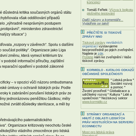
koncepci
Tomáš Feřtek:
Výzva k bojkotu
ké důsledná kritika současných orgánů státu
plošného testování
chybňovala však oddělování případů
Další názory a komentáře...
ázelo „výhradně nesprávným postupem
Vyjádřete se také!
otiprávní“, ministerstvo zdravotnictví
PŘEČTĚTE SI TISKOVÉ
alýzy situace“.)
ZPRÁVY NNO
Tiskové zprávy
nevládních
řovala „rozpory v závěrech“. Spolu s dalšími
organizací
vystavujeme
součást politiky“. Organizace jako Liga
bezprostředně po jejich zveřejnění.
Najdete je
zde
.
ivní změnu, která vymezí kritérium tzv.
Pošlete
nám ke zveřejnění i Vaše
v podobě informační příručky, zajištění
tiskové zprávy.
í a reparační opatření v podobě zákonné
KORMIDLO - KATALOG ODKAZŮ
OBČANSKÉ SPOLEČNOSTI
* Lidská práva *
pecificky – v opozici vůči názoru ombudsmana
Sociální rozvoj
a pomoc *
pské úmluvy o ochraně lidských práv. Podle
Životní prostředí * Globalizace a
né kroky k zabránění porušení lidských práv ze
udržitelný rozvoj * Kultura * Lidé a
společnost * Neziskový sektor
dněny jednorázovou peněžitou částkou; měly
www.kormidlo.cz
 možné zvrátit důsledky sterilizace, a měl by
STRÁNKY ORGANIZACÍ A
HNUTÍ Z OBLASTI LIDSKÝCH
řetrvávajícího paternalistického
PRÁV HOSTUJÍCÍCH NA SERVERU
ráva“. Organizace kritizovaly neochotu české
ECONNECTU
. někdejšího vládního zmocněnce pro lidská
Most pro lidská práva
Nesehnutí