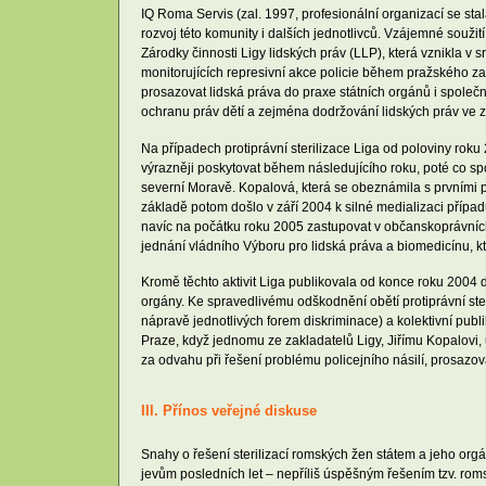
IQ Roma Servis (zal. 1997, profesionální organizací se s
rozvoj této komunity i dalších jednotlivců. Vzájemné souži
Zárodky činnosti Ligy lidských práv (LLP), která vznikla v
monitorujících represivní akce policie během pražského za
prosazovat lidská práva do praxe státních orgánů i společno
ochranu práv dětí a zejména dodržování lidských práv ve zd
Na případech protiprávní sterilizace Liga od poloviny r
výrazněji poskytovat během následujícího roku, poté co s
severní Moravě. Kopalová, která se obeznámila s prvními př
základě potom došlo v září 2004 k silné medializaci případ
navíc na počátku roku 2005 zastupovat v občanskoprávních
jednání vládního Výboru pro lidská práva a biomedicínu, kt
Kromě těchto aktivit Liga publikovala od konce roku 2004 do
orgány. Ke spravedlivému odškodnění obětí protiprávní ste
nápravě jednotlivých forem diskriminace) a kolektivní publik
Praze, když jednomu ze zakladatelů Ligy, Jiřímu Kopalovi,
za odvahu při řešení problému policejního násilí, prosazov
III. Přínos veřejné diskuse
Snahy o řešení sterilizací romských žen státem a jeho orgá
jevům posledních let – nepříliš úspěšným řešením tzv. romsk