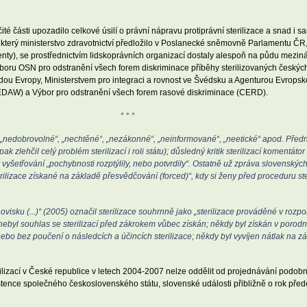
ité části upozadilo celkové úsilí o právní nápravu protiprávní sterilizace a snad i
, který ministerstvo zdravotnictví předložilo v Poslanecké sněmovně Parlamentu ČR
enty), se prostřednictvím lidskoprávních organizací dostaly alespoň na půdu mezin
boru OSN pro odstranění všech forem diskriminace příběhy sterilizovaných českých
ou Evropy, Ministerstvem pro integraci a rovnost ve Švédsku a Agenturou Evropské 
CEDAW) a Výbor pro odstranění všech forem rasové diskriminace (CERD).
* * *
o „nedobrovolné“, „nechtěné“, „nezákonné“, „neinformované“, „neetické“ apod. Pře
 zlehčil celý problém sterilizací i roli státu); důsledný kritik sterilizací komentá
 vyšetřování „pochybnosti rozptýlily, nebo potvrdily“. Ostatně už zpráva slovenskýc
sterilizace získané na základě přesvědčování (forced)“, kdy si ženy před proceduru s
sku (...)“ (2005) označil sterilizace souhrnně jako „sterilizace prováděné v rozpo
 nebyl souhlas se sterilizací před zákrokem vůbec získán; někdy byl získán v porod
ebo bez poučení o následcích a účincích sterilizace; někdy byl vyvíjen nátlak na 
terilizací v České republice v letech 2004-2007 nelze oddělit od projednávání pod
istence společného československého státu, slovenské události přibližně o rok př