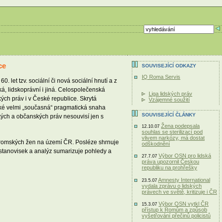
ce
SOUVISEJÍCÍ ODKAZY
IQ Roma Servis
let tzv. sociální či nová sociální hnutí a z
á, lidskoprávní i jiná. Celospolečenská
Liga lidských práv
ých práv i v České republice. Skrytá
Vzájemné soužití
a také velmi „současná“ pragmatická snaha
SOUVISEJÍCÍ ČLÁNKY
ských a občanských práv nesouvisí jen s
Žena podepsala
12.10.07
souhlas se sterilizací pod
vlivem narkózy, má dostat
cí romských žen na území ČR. Posléze shrnuje
odškodnění
h stanovisek a analýz sumarizuje pohledy a
Výbor OSN pro lidská
27.7.07
práva upozornil Českou
republiku na prohřešky
Amnesty International
23.5.07
vydala zprávu o lidských
právech ve světě, kritizuje i ČR
Výbor OSN vytkl ČR
15.3.07
přístup k Romům a způsob
vyšetřování přečinů policistů