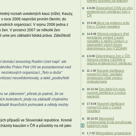
šetření stížností na policisty
Doporučení OSN ve věci
4.9.06
protiprávních sterilizací žen v
 samotný rozsah uvedených kauz (níže). Kauzy,
ČR
, v roce 2006 neprošel prvním čtením; do
Akce na podporu práv
15.8.06
árodních organizací. V srpnu 2006 jedna z
žen v České republice
 žen. V prosinci 2007 se několik žen
Stínová zpráva k třetí
14.8.06
unie pro základní lidská práva. Záležitostí
periodické zprávě České
republiky k plnění Úmluvy o
odstranění všech forem
diskriminace žen (CEDAW)
Diskriminace žen v ČR:
4.8.06
Stínová zpráva CEDAW a
dní domácí sexuolog Radim Uzel např. ale
otázka protiprávních sterilizací
tor deníku Právo Petr Uhl se pozastavoval nad
Nucené sterilizace
11.1.06
h neziskových organizací „Telo a duša“
romských 6en: nevládní
terilizaci neuvědomovaly, a také „podezřelé
organizace vítají zprávu
ombudsmana
Den lidských práv,
10.12.04
nucené sterilizace a práva
ru se zákonem“, přesto je patrné, že se
pacientů
ních bolestech; jindy na základě chybného
Nucené sterilizace
17.9.04
základě finančních pohnutek a někdy mohly
romských žen v České
republice
Slovenské
30.10.03
obných případů ve Slovenské republice. Kromě
vyšetrovanie kryje porušovaia
edcházely kauzám v ČR a působily na ně jako
ľudských práv
Mimovládne organizácie
1.7.03