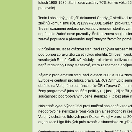
letech 1988-1989. Sterilizace zasáhly 70% žen ve věku 26
pracovnic).
Tento i následný „ostřejší“ dokument Charty „O sterilizac
zločinů komunismu (ÚDV) (1997-2000). Šetření prokuratury
Trestní oznámení podaná prokurátory jménem sterilizovanýc
nepřineslo žádné nové poznatky. Šetření znovu spojilo st
zdravé populace a překonání nepříznivých životních poměr
V průběhu 90. let se otázkou sterilizací zabývali nizozem
podrobnou zprávu „Boj za etnickou identitu: Ohrožení česk
vesnických Romů. Celkově zůstaly protiprávní sterilizace 
např. redaktorky Dany Mazalové, která zaznamenala výpověd
Zájem o problematiku sterilizací v letech 2003 a 2004 zn
Evropské centrum pro lidská práva (EERC) „Shrnutí písemné
obrátilo na Veřejného ochránce práv ČR.) Zpráva Centra na
ženy programově jako součást politiky (...) [usilující] sn
současnosti podrobovány nucené sterilizaci (...) bez plně
Následně vydal Výbor OSN proti mučení následně v reakci na
nedobrovolné sterilizace romských žen a neschopnosti české
Veřejný ochránce lidských práv Otakar Motejl v prosinci 2
organizace Liga lidských práv označila stanovisko za „pře