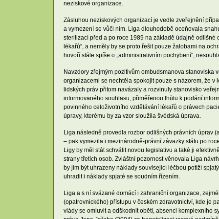
neziskové organizace.
Zásluhou neziskových organizací je vedle zveřejnění přípa
a vymezení se vůči nim. Liga dlouhodobě oceňovala snah
sterilizací před a po roce 1989 na základě údajně odliš
lékařů“, a neměly by se proto řešit pouze žalobami na och
hovoří stále spíše o „administrativním pochybení“, nesouh
Navzdory zřejmým pozitivům ombudsmanova stanoviska ve sr
organizacemi se nechtěla spokojit pouze s názorem, že v 
lidských práv přitom navázaly a rozvinuly stanovisko veřej
informovaného souhlasu, přiměřenou lhůtu k podání informa
povinného celoživotního vzdělávání lékařů o právech pacie
úpravy, kterému by za vzor sloužila švédská úprava.
Liga následně provedla rozbor odlišných právních úprav (a
– pak vymezila i mezinárodně-právní závazky státu po roc
Ligy by měl stát schválit novou legislativu a také ji efekti
strany třetích osob. Zvláštní pozornost věnovala Liga ná
by jím být uhrazeny náklady související léčbou potíží spjatý
uhradit i náklady spjaté se soudním řízením.
Liga a s ní svázané domácí i zahraniční organizace, zejmén
(opatrovnického) přístupu v českém zdravotnictví, kde je p
vlády se omluvit a odškodnit oběti, absenci komplexního s