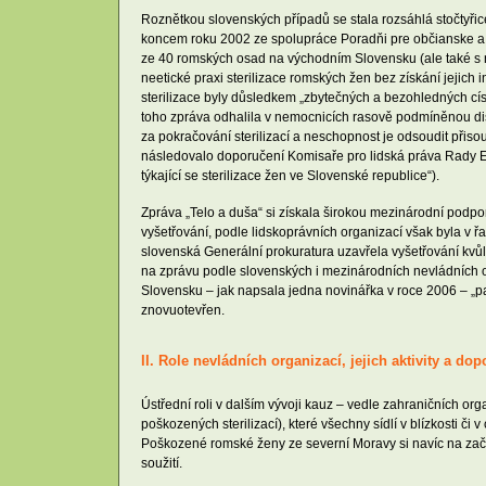
Roznětkou slovenských případů se stala rozsáhlá stočtyřic
koncem roku 2002 ze spolupráce Poradňi pre občianske a 
ze 40 romských osad na východním Slovensku (ale také s ne
neetické praxi sterilizace romských žen bez získání jejic
sterilizace byly důsledkem „zbytečných a bezohledných cí
toho zpráva odhalila v nemocnicích rasově podmíněnou dis
za pokračování sterilizací a neschopnost je odsoudit přiso
následovalo doporučení Komisaře pro lidská práva Rady Evro
týkající se sterilizace žen ve Slovenské republice“).
Zpráva „Telo a duša“ si získala širokou mezinárodní podporu
vyšetřování, podle lidskoprávních organizací však byla v 
slovenská Generální prokuratura uzavřela vyšetřování kv
na zprávu podle slovenských i mezinárodních nevládních or
Slovensku – jak napsala jedna novinářka v roce 2006 – „pa
znovuotevřen.
II. Role nevládních organizací, jejich aktivity a do
Ústřední roli v dalším vývoji kauz – vedle zahraničních or
poškozených sterilizací), které všechny sídlí v blízkosti či
Poškozené romské ženy ze severní Moravy si navíc na začá
soužití.