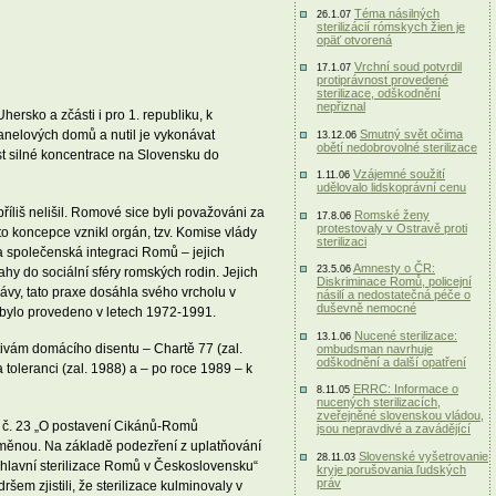
Téma násilných
26.1.07
sterilizácií rómskych žien je
opäť otvorená
Vrchní soud potvrdil
17.1.07
protiprávnost provedené
sterilizace, odškodnění
nepřiznal
ersko a zčásti i pro 1. republiku, k
Smutný svět očima
panelových domů a nutil je vykonávat
13.12.06
obětí nedobrovolné sterilizace
st silné koncentrace na Slovensku do
Vzájemné soužití
1.11.06
udělovalo lidskoprávní cenu
íliš nelišil. Romové sice byli považováni za
Romské ženy
17.8.06
protestovaly v Ostravě proti
éto koncepce vznikl orgán, tzv. Komise vlády
sterilizaci
a společenská integraci Romů – jejich
Amnesty o ČR:
23.5.06
ahy do sociální sféry romských rodin. Jejich
Diskriminace Romů, policejní
rávy, tato praxe dosáhla svého vrcholu v
násilí a nedostatečná péče o
duševně nemocné
í bylo provedeno v letech 1972-1991.
Nucené sterilizace:
13.1.06
tivám domácího disentu – Chartě 77 (zal.
ombudsman navrhuje
odškodnění a další opatření
oleranci (zal. 1988) a – po roce 1989 – k
ERRC: Informace o
8.11.05
nucených sterilizacích,
zveřejněné slovenskou vládou,
u č. 23 „O postavení Cikánů-Romů
jsou nepravdivé a zavádějící
dměnou. Na základě podezření z uplatňování
Slovenské vyšetrovanie
28.11.03
pohlavní sterilizace Romů v Československu“
kryje porušovania ľudských
práv
em zjistili, že sterilizace kulminovaly v