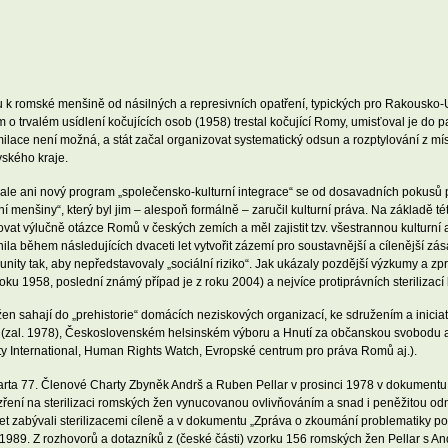
 k romské menšině od násilných a represivních opatření, typických pro Rakousko-Uh
 o trvalém usídlení kočujících osob (1958) trestal kočující Romy, umisťoval je do 
milace není možná, a stát začal organizovat systematický odsun a rozptylování z mí
ského kraje.
 ale ani nový program „společensko-kulturní integrace“ se od dosavadních pokusů př
ní menšiny“, který byl jim – alespoň formálně – zaručil kulturní práva. Na základě t
vat výlučně otázce Romů v českých zemích a měl zajistit tzv. všestrannou kulturní 
la během následujících dvaceti let vytvořit zázemí pro soustavnější a cílenější zás
unity tak, aby nepředstavovaly „sociální riziko“. Jak ukázaly pozdější výzkumy a zp
ku 1958, poslední známý případ je z roku 2004) a nejvíce protiprávních sterilizac
en sahají do „prehistorie“ domácích neziskových organizací, ke sdružením a inicia
(zal. 1978), Československém helsinském výboru a Hnutí za občanskou svobodu a t
ty International, Human Rights Watch, Evropské centrum pro práva Romů aj.).
harta 77. Členové Charty Zbyněk Andrš a Ruben Pellar v prosinci 1978 v dokument
ezření na sterilizaci romských žen vynucovanou ovlivňováním a snad i peněžitou o
. let zabývali sterilizacemi cíleně a v dokumentu „Zpráva o zkoumání problematiky 
989. Z rozhovorů a dotazníků z (české části) vzorku 156 romských žen Pellar s Andrš