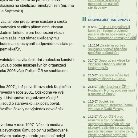
aných od září 2004 do prosince 2005
východoslovenských
nemocnicích násilně
azující na sterilizaci romských žen (mj. i na
sterilizovány
u a Švýcarsku).
SOUVISEJÍCÍ TISK. ZPRÁVY
vací anebo protiprávně existuje a česká
FIDH a Liga požadují
 případových studiích přitom ombudsman
9.12.07
konkrétní řešení problémů
kladním kritériem pro hodnocení všech
nucené sterilizace romských
žen a segregace romských dětí
viskem zašel nad rámec ukládaný mu
 ombudsman zpochybnil zodpovědnost státu po
Za sterilizaci bez
12.10.07
upem lékařů“.
souhlasu poprvé přiznáno
peněžité odškodnění
otnictví ustavila ústřední znaleckou komisi k
Doporučení vládě ke
30.7.07
zlepšení situace v oblasti
avovalo podle lidskoprávních organizací
lidských práv
u roku 2006 však Policie ČR se souhlasem
Sterilizace může být
25.5.07
trestným činem i v Česku
dna 2007, jímž potvrdil rozsudek Krajského
Lidská práva v ČR –
23.5.07
Postavení Romů, policejní násilí
provedla v roce 2001. Odškodné ve výši
a rasistické útoky
y. Lidskoprávní organizace však již
Spolek žen
15.5.07
 soud o stanovisko, jak postupovat.
poškozených sterilizací zahájí
ávníčka čekaly na výsledek odvolání k
výstavu v Radě Evropy
Výbor OSN proti
14.3.07
rasismu o ČR: odstraňte
segregaci romských dětí ve
rovedena v roce 1997. Některá média a
školství, zajistěte spravedlnost
u a psychickou újmu polovinu požadované
pro sterilizované romské ženy,
zřiďte nezávislý orgán pro
 vlivem narkózy, a proto „souhlas“ nebyl