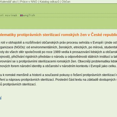
Kalendář akcí
|
Práce v NNO
|
Katalog odkazů
|
Občan
blematiky protiprávních sterilizací romských žen v České republi
 v obhajobě a rozšiřování občanských práv procesu sehrála v Evropě i jinde od 60. 
rganizace (NGOs): od environmentálních, ženských, etnických, po mírová, studentsk
oly do všech sfér společnosti po roce 1989 vedla k prosazování lidských a občansk
eřejnosti), přežívání rigidních představ o národu a odpovědnosti státních institucí 
yrovnání se s protiprávními sterilizacemi romských žen. Obecněji problematika lid
nových forem národní identity a občanství v národním kontextu i Evropě jako celku.
átu k romské menšině a historii a současné pokusy o řešení protiprávních steriliza
ení a nápravu protiprávních sterilizací. Poslední část textu na základě dostupnýc
protiprávních sterilizací.
í