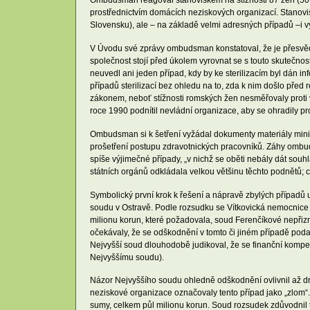
Ombudsman reagoval stanoviskem na stížnosti 87 žen (50 z
prostřednictvím domácích neziskových organizací. Stanoviske
Slovensku), ale – na základě velmi adresných případů –i v
V Úvodu své zprávy ombudsman konstatoval, že je přesvědč
společnost stojí před úkolem vyrovnat se s touto skutečno
neuvedl ani jeden případ, kdy by ke sterilizacím byl dán
případů sterilizací bez ohledu na to, zda k nim došlo p
zákonem, neboť stížnosti romských žen nesměřovaly proti 
roce 1990 podnítil nevládní organizace, aby se ohradily p
Ombudsman si k šetření vyžádal dokumenty materiály ministe
prošetření postupu zdravotnických pracovníků. Záhy ombuds
spíše výjimečné případy, „v nichž se oběti nebály dát sou
státních orgánů odkládala velkou většinu těchto podnětů; 
Symbolický první krok k řešení a nápravě zbylých případů 
soudu v Ostravě. Podle rozsudku se Vítkovická nemocnice v
milionu korun, které požadovala, soud Ferenčíkové nepřizn
očekávaly, že se odškodnění v tomto či jiném případě pod
Nejvyšší soud dlouhodobě judikoval, že se finanční kompe
Nejvyššímu soudu).
Názor Nejvyššího soudu ohledně odškodnění ovlivnil až dr
neziskové organizace označovaly tento případ jako „zlom
sumy, celkem půl milionu korun. Soud rozsudek zdůvodnil tí