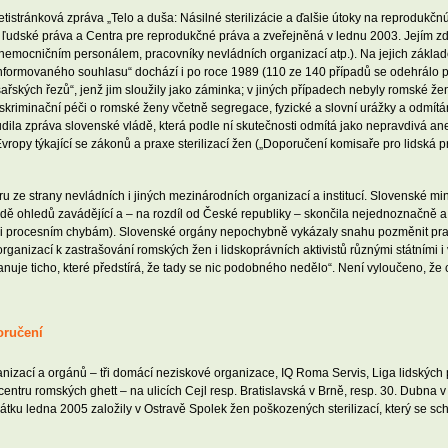
etistránková zpráva „Telo a duša: Násilné sterilizácie a ďalšie útoky na reproduk
ľudské práva a Centra pre reprodukčné práva a zveřejněná v lednu 2003. Jejím zd
mocničním personálem, pracovníky nevládních organizací atp.). Na jejich základě 
h informovaného souhlasu“ dochází i po roce 1989 (110 ze 140 případů se odehrálo
sařských řezů“, jenž jim sloužily jako záminka; v jiných případech nebyly romské 
kriminační péči o romské ženy včetně segregace, fyzické a slovní urážky a odmít
udila zpráva slovenské vládě, která podle ní skutečnosti odmítá jako nepravdivá ane
py týkající se zákonů a praxe sterilizací žen („Doporučení komisaře pro lidská prá
 ze strany nevládních i jiných mezinárodních organizací a institucí. Slovenské mini
řadě ohledů zavádějící a – na rozdíl od České republiky – skončila nejednoznačně a
ůli procesním chybám). Slovenské orgány nepochybně vykázaly snahu pozměnit pra
ganizací k zastrašování romských žen i lidskoprávních aktivistů různými státními i
nuje ticho, které předstírá, že tady se nic podobného nedělo“. Není vyloučeno, že
poručení
ganizací a orgánů – tři domácí neziskové organizace, IQ Roma Servis, Liga lidských
 v centru romských ghett – na ulicích Cejl resp. Bratislavská v Brně, resp. 30. Dubna
tku ledna 2005 založily v Ostravě Spolek žen poškozených sterilizací, který se s