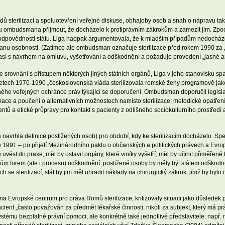
dů sterilizací a spoluotevření veřejné diskuse, obhajoby osob a snah o nápravu ta
u ombudsmana přijmout, že docházelo k protiprávním zákrokům a zamezit jim. Zpo
né odpovědnosti státu. Liga naopak argumentovala, že k mladším případům nedoch
ranu osobnosti. (Zatímco ale ombudsman označuje sterilizace před rokem 1990 za „pr
lasí s návrhem na omluvu, vyšetřování a odškodnění a požaduje provedení „jasné an
ovnání s přístupem některých jiných státních orgánů, Liga v jeho stanovisku spat
letech 1970-1990 „československá vláda sterilizovala romské ženy programově jako 
ného veřejných ochránce práv týkající se doporučení. Ombudsman doporučil legislat
ce a poučení o alternativních možnostech namísto sterilizace; metodické opatření 
ntů a etické průpravy pro kontakt s pacienty z odlišného sociokulturního prostřed
 navrhla definice postižených osob) pro období, kdy ke sterilizacím docházelo. S
e 1991 – po přijetí Mezinárodního paktu o občanských a politických právech a Evro
vně uvést do praxe; měl by ustavit orgány, které viníky vyšetří; měl by učinit přiměře
vrhům forem (ale i procesu) odškodnění: postižené osoby by měly být státem odško
ch se sterilizací; stát by jim měl uhradit náklady na chirurgický zákrok, jímž by bylo
a Evropské centrum pro práva Romů sterilizace, kritizovaly situaci jako důsledek p
acient „často považován za předmět lékařské činnosti, nikoli za subjekt, který má p
ystému bezplatné právní pomoci, ale konkrétně také jednotlivé představitele: např