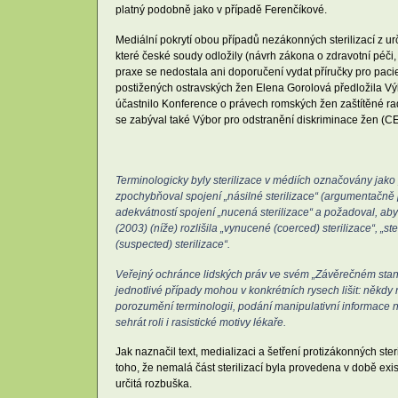
platný podobně jako v případě Ferenčíkové.
Mediální pokrytí obou případů nezákonných sterilizací z urč
které české soudy odložily (návrh zákona o zdravotní péči
praxe se nedostala ani doporučení vydat příručky pro paci
postižených ostravských žen Elena Gorolová předložila Vý
účastnilo Konference o právech romských žen zaštítěné rad
se zabýval také Výbor pro odstranění diskriminace žen (
Terminologicky byly sterilizace v médiích označovány jak
zpochybňoval spojení „násilné sterilizace“ (argumentačně pak
adekvátností spojení „nucená sterilizace“ a požadoval, aby
(2003) (níže) rozlišila „vynucené (coerced) sterilizace“, „
(suspected) sterilizace“.
Veřejný ochránce lidských práv ve svém „Závěrečném stanovi
jednotlivé případy mohou v konkrétních rysech lišit: někdy
porozumění terminologii, podání manipulativní informace n
sehrát roli i rasistické motivy lékaře.
Jak naznačil text, medializaci a šetření protizákonných s
toho, že nemalá část sterilizací byla provedena v době ex
určitá rozbuška.