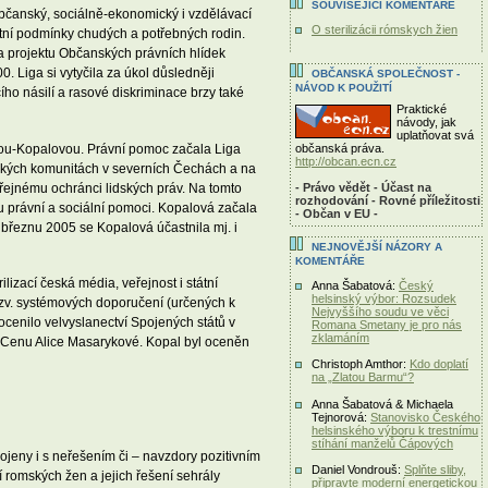
SOUVISEJÍCÍ KOMENTÁŘE
občanský, sociálně-ekonomický i vzdělávací
O sterilizácii rómskych žien
votní podmínky chudých a potřebných rodin.
éna projektu Občanských právních hlídek
 Liga si vytyčila za úkol důsledněji
OBČANSKÁ SPOLEČNOST -
NÁVOD K POUŽITÍ
ího násilí a rasové diskriminace brzy také
Praktické
návody, jak
uplatňovat svá
občanská práva.
vou-Kopalovou. Právní pomoc začala Liga
http://obcan.ecn.cz
omských komunitách v severních Čechách a na
- Právo vědět - Účast na
eřejnému ochránci lidských práv. Na tomto
rozhodování - Rovné příležitosti
ou právní a sociální pomoci. Kopalová začala
- Občan v EU -
březnu 2005 se Kopalová účastnila mj. i
NEJNOVĚJŠÍ NÁZORY A
KOMENTÁŘE
lizací česká média, veřejnost i státní
Anna Šabatová:
Český
helsinský výbor: Rozsudek
 tzv. systémových doporučení (určených k
Nejvyššího soudu ve věci
y ocenilo velvyslanectví Spojených států v
Romana Smetany je pro nás
zklamáním
vi Cenu Alice Masarykové. Kopal byl oceněn
Christoph Amthor:
Kdo doplatí
na „Zlatou Barmu“?
Anna Šabatová & Michaela
Tejnorová:
Stanovisko Českého
helsinského výboru k trestnímu
stíhání manželů Čápových
ojeny i s neřešením či – navzdory pozitivním
Daniel Vondrouš:
Splňte sliby,
í romských žen a jejich řešení sehrály
připravte moderní energetickou