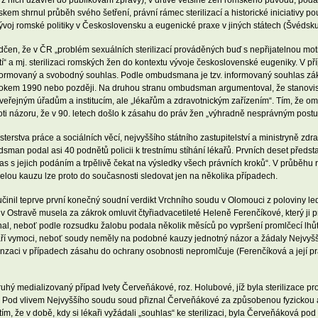
 nich uzavřel do publikování zprávy), v drtivé většině žen romského původu, pod
m shrnul průběh svého šetření, právní rámec sterilizací a historické iniciativy pouk
ývoj romské politiky v Československu a eugenické praxe v jiných státech (Švédsk
en, že v ČR „problém sexuálních sterilizací prováděných buď s nepřijatelnou moti
stí“ a mj. sterilizaci romských žen do kontextu vývoje československé eugeniky. V
 informovaný a svobodný souhlas. Podle ombudsmana je tzv. informovaný souhlas zá
řed rokem 1990 nebo později. Na druhou stranu ombudsman argumentoval, že stano
veřejným úřadům a institucím, ale „lékařům a zdravotnickým zařízením“. Tím, že
roti názoru, že v 90. letech došlo k zásahu do práv žen „výhradně nesprávným post
rstva práce a sociálních věcí, nejvyššího státního zastupitelství a ministryně zdrav
man podal asi 40 podnětů policii k trestnímu stíhání lékařů. Prvních deset předst
hlas s jejich podáním a trpělivě čekat na výsledky všech právních kroků“. V průběh
celou kauzu lze proto do současnosti sledovat jen na několika případech.
učinil teprve první konečný soudní verdikt Vrchního soudu v Olomouci z poloviny le
 Ostravě musela za zákrok omluvit čtyřiadvacetileté Heleně Ferenčíkové, který ji 
al, neboť podle rozsudku žalobu podala několik měsíců po vypršení promlčecí lhůt
aří vymoci, neboť soudy neměly na podobné kauzy jednotný názor a žádaly Nejvyšší
nzaci v případech zásahu do ochrany osobnosti nepromlčuje (Ferenčíková a její pr
uhý medializovaný případ Ivety Červeňákové, roz. Holubové, jíž byla sterilizace p
“. Pod vlivem Nejvyššího soudu soud přiznal Červeňákové za způsobenou fyzicko
m, že v době, kdy si lékaři vyžádali „souhlas“ ke sterilizaci, byla Červeňáková pod