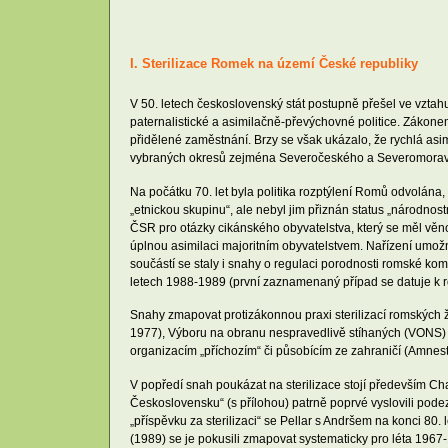
I. Sterilizace Romek na území České republiky
V 50. letech československý stát postupně přešel ve vztahu
paternalistické a asimilačně-převýchovné politice. Zákonem
přidělené zaměstnání. Brzy se však ukázalo, že rychlá asi
vybraných okresů zejména Severočeského a Severomorav
Na počátku 70. let byla politika rozptýlení Romů odvolána,
„etnickou skupinu“, ale nebyl jim přiznán status „národnost
ČSR pro otázky cikánského obyvatelstva, který se měl věno
úplnou asimilaci majoritním obyvatelstvem. Nařízení umožni
součástí se staly i snahy o regulaci porodnosti romské kom
letech 1988-1989 (první zaznamenaný případ se datuje k ro
Snahy zmapovat protizákonnou praxi sterilizací romských ž
1977), Výboru na obranu nespravedlivě stíhaných (VONS) 
organizacím „příchozím“ či působícím ze zahraničí (Amnes
V popředí snah poukázat na sterilizace stojí především C
Československu“ (s přílohou) patrně poprvé vyslovili pod
„příspěvku za sterilizaci“ se Pellar s Andršem na konci 80
(1989) se je pokusili zmapovat systematicky pro léta 1967-1