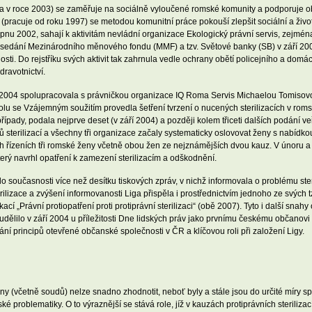
tala v roce 2003) se zaměřuje na sociálně vyloučené romské komunity a podporuje 
tí (pracuje od roku 1997) se metodou komunitní práce pokouší zlepšit sociální a ži
 srpnu 2002, sahají k aktivitám nevládní organizace Ekologický právní servis, zejm
sedání Mezinárodního měnového fondu (MMF) a tzv. Světové banky (SB) v září 2000.
sti. Do rejstříku svých aktivit tak zahrnula vedle ochrany obětí policejního a domác
ravotnictví.
oku 2004 spolupracovala s právničkou organizace IQ Roma Servis Michaelou Tomiso
polu se Vzájemným soužitím provedla šetření tvrzení o nucených sterilizacích v r
ípady, podala nejprve deset (v září 2004) a později kolem třiceti dalších podání v
ů sterilizací a všechny tři organizace začaly systematicky oslovovat ženy s nabídk
 řízeních tři romské ženy včetně obou žen ze nejznámějších dvou kauz. V únoru a 
erý navrhl opatření k zamezení sterilizacím a odškodnění.
 současnosti více než desítku tiskových zpráv, v nichž informovala o problému steri
rilizace a zvýšení informovanosti Liga přispěla i prostřednictvím jednoho ze svých
ací „Právní protiopatření proti protiprávní sterilizaci“ (obě 2007). Tyto i další snah
 udělilo v září 2004 u příležitosti Dne lidských práv jako prvnímu českému občano
ání principů otevřené občanské společnosti v ČR a klíčovou roli při založení Ligy.
ny (včetně soudů) nelze snadno zhodnotit, neboť byly a stále jsou do určité míry sp
é problematiky. O to výraznější se stává role, jíž v kauzách protiprávních sterilizac