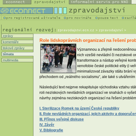
zpravodajstvi.ecn.cz
> zpravodajství >
zprávy
Role lidskoprávních organizací na řešení pro
komentáře
tiskové zprávy
Významnou a zřejmě nedoceněnou roli
témata
nich vzešlé nevládní či neziskové o
multimedia
transformace a nástup veřejné kontr
xenofobie české politické elity (i v
minimalizovat závazky státu brání v
přechodem od „reálného socialismu“, ale také s utvářením 
Následující text nejprve rekapituluje východiska vztahu st
roli neziskových nevládních organizací ve snahách o vyšetř
návrhy zejména neziskových organizací na řešení problémů 
I. Sterilizace Romek na území České republiky
II. Role nevládních organizací, jejich aktivity a doporučen
III. Přínos veřejné diskuse
IV. Závěr
V. Bibliografie