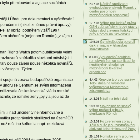
 bylo přemlouvání a agitace sociálních
Násilné sterilizace
23.7.03
východoslovenských Romek v
centru pozornosti
mezinárodních organizací
zději i Úřadu pro dokumentaci a vyšetřování
Výbor pre ľudské práva
17.7.03
poručeními (nikoli změnou právní úpravy).
OSN zdôrazňuje krízový stav v
ellar obrátil podnětem v září 1997,
oblasti dodržiavania ľudských
práv Rómov na Slovensku
tnut všem občanům (nejenom Romům) „v zájmu
Gynekológovia potvrdili
19.5.03
diskrimináciu v lekárskej
starostlivosti
Human Rights Watch potom publikovala velmi
Vynucování souhlasu
 rozhovorů s několika stovkami městských i
8.4.03
romských žen se sterilizací je
outaly pouze zájem pouze několika novinářů,
nepřijatelné, shodují se
mezinárodní lékařské
ii v časopisu Týden.
organizace
nimi spojená zpráva budapešťské organizace
Reakcia tvorcov správy
4.4.03
Telo i duša na výsledky
ž v únoru se Centrum se svými informacemi
vyšetrovania Ministerstva
sterilizovala československá vláda romské
zdravotníctva
aznilo, že romské ženy „byly a jsou až do
Násilí na těle i duši
14.3.03
Slovenský helsinský
10.3.03
výbor prešetrí prípady
 mj. i nad „incidenty neinformované a
sterilizácie Rómok
atiku protiprávních sterilizací na území ČR
Po zveřejnění zprávy
10.2.03
 než ročního šetření a např. nezisková
Tělo a duše jsou zastrašováni
aktivisté i diskriminované ženy
Romské ženy jsou ve
29.1.03