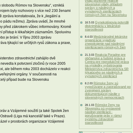
vítajú pozitívne reakcie
slovenskej vlády ohľadom
čnú slobodu Rómov na Slovensku“, vzniklá
správy o násilných a
rojem byly rozhovory s více než 230 ženami
vynútených sterilizáciách
rómskych žien na Slovensku
zpráva konstatovala, že k „ilegální a
 po pádu režimu). Zpráva uvádí, že mnohé
Gynekológovia potvrdili
16.5.03
diskrimináciu v lekárskej
ženy před zákrokem vůbec informovány. Kromě
starostlivosti
ání přístup k lékařským záznamům. Spoluvinu
Medzinárodné lekárske
bo je brání. V říjnu 2003 zprávu
8.4.03
organizácie vyjadrujú
va týkající se určitých rysů zákona a praxe,
znepokojenie nad násilnými
sterilizáciami rómskych žien
Reakcia Poradne pre
21.3.03
sterstvo zdravotnictví zahájilo dvě
občianske a ľudské práva a
Centra pre reprodukčné práva
 nevedla k potvrzení zločinů (v roce 2005
na výsledky vyšetrovania
xi, ale během roku 2003 docházelo v reakci
Ministerstva zdravotníctva SR
týkajúceho se násilných a
 veřejnými orgány. V současnosti na
vynútených sterilizácií
 celý případ bude na Slovensku
Rómske ženy sú
8.2.03
vypočúvane a zastrašované po
zverejnení správy
dokumentujúcej násilie v
slovenských nemocniciach
Rómske ženy na
28.1.03
Slovensku sú vystavené
 práv a Vzájemné soužití (a také Spolek žen
násilnej sterilizácii -
porušovanie práv v rámci
 v Ostravě (Liga má kancelář také v Praze).
systému zdravotnej
cházel v prostorách organizace Vzájemné
starostlivosti