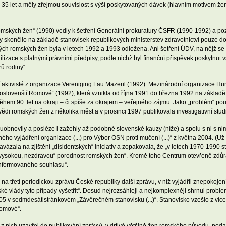
-35 let a měly zřejmou souvislost s výší poskytovaných dávek (hlavním motivem žen
i romských žen“ (1990) vedly k šetření Generální prokuratury ČSFR (1990-1992) a po
 skončilo na základě stanovisek republikových ministerstev zdravotnictví pouze do
h romských žen byla v letech 1992 a 1993 odložena. Ani šetření ÚDV, na nějž se P
erilizace s platnými právními předpisy, podle nichž byl finanční příspěvek posky
ů rodiny“.
ští aktivisté z organizace Vereniging Lau Mazeril (1992). Mezinárodní organizace 
oslovenští Romové“ (1992), která vznikla od října 1991 do března 1992 na základě
během 90. let na okraji – či spíše za okrajem – veřejného zájmu. Jako „problém“ p
i romských žen z několika měst a v prosinci 1997 publikovala investigativní stud
ovuobnovily a posléze i zažehly až podobné slovenské kauzy (níže) a spolu s ni s 
ho vyjádření organizace (...) pro Výbor OSN proti mučení (...)“ z května 2004. (U
vázala na zjištění „disidentských“ iniciativ a zopakovala, že „v letech 1970-1990 
ížit „vysokou, nezdravou“ porodnost romských žen“. Kromě toho Centrum otevřeně zdůr
 informovaného souhlasu“.
 třetí periodickou zprávu České republiky další zprávu, v níž vyjádřil znepokojení
 vlády tyto případy vyšetřit“. Dosud nejrozsáhleji a nejkomplexněji shrnul problem
005 v sedmdesátistránkovém „Závěrečném stanovisku (...)“. Stanovisko vzešlo z více
lomové“.