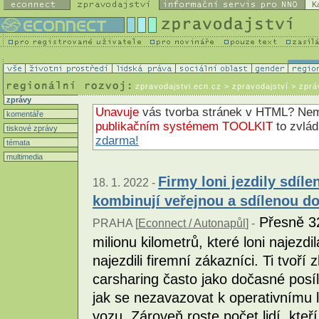
K
zpravodajstvi.ecn.cz
> zpravodajství > zprá
zprávy
Unavuje
vás tvorba stránek v HTML? N
komentáře
publikačním systémem TOOLKIT
to zvlá
tiskové zprávy
zdarma!
témata
multimedia
Firmy loni jezdily sdíle
18. 1. 2022 -
kombinují veřejnou a sdílenou d
Přesně 32
PRAHA [
Econnect / Autonapůl
] -
milionu kilometrů, které loni najezdi
najezdili firemní zákazníci. Ti tvoří
carsharing často jako dočasné posíle
jak se nezavazovat k operativnímu 
vozu. Zároveň roste počet lidí, kteří