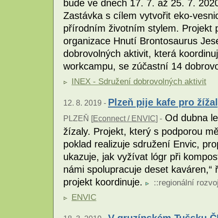
bude ve dnech 17. 7. až 25. 7. 202
Zastávka s cílem vytvořit eko-vesnic
přírodním životním stylem. Projekt 
organizace Hnutí Brontosaurus Jes
dobrovolných aktivit, která koordinu
workcampu, se zúčastní 14 dobrov
INEX - Sdružení dobrovolných aktivit
Plzeň pije kafe pro žíža
12. 8. 2019 -
Od dubna let
PLZEŇ [
Econnect / ENVIC
] -
žízaly. Projekt, který s podporou 
poklad realizuje sdružení Envic, pr
ukazuje, jak vyžívat lógr při kompo
námi spolupracuje deset kaváren,“ 
projekt koordinuje.
::
regionální rozvo
ENVIC
V gruzínském Tušsku Č