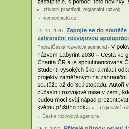
zastupitelé, s pomocí této novinky
::
životní prostředí
,
regionální rozvoj
::
meneodpadu.cz
Zapojte se do soutěže
12. 10. 2020 -
zahraniční rozvojovou spolupráci
V polov
Praha [
Česká rozvojová agentura
] -
názvem Labyrint 2030 – Cesta ke gl
Charita ČR a je spolufinancovaná 
Studenti vysokých škol a mladí odb
projekty zaměřenými na zahraniční r
soutěže až do 30.listopadu. Autoři 
zúčastnit rozvojové mise v zemi, kd
budou moci svůj nápad prezentovat 
květnu příštího roku.
::
regionální ro
Česká rozvojová agentura
Přátelé přírody oslaví 1
15. 9. 2020 -