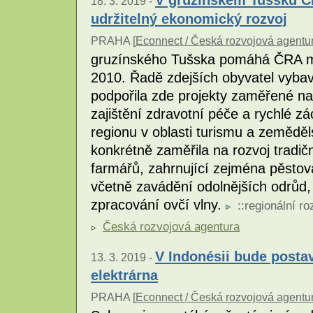
18. 3. 2019 -
udržitelný ekonomický rozvoj
PRAHA [
Econnect / Česká rozvojová agentu
gruzínského Tušska pomáhá ČRA m
2010. Řadě zdejších obyvatel vybav
podpořila zde projekty zaměřené na 
zajištění zdravotní péče a rychlé z
regionu v oblasti turismu a zeměděl
konkrétně zaměřila na rozvoj tradi
farmářů, zahrnující zejména pěstov
včetně zavádění odolnějších odrůd
zpracování ovčí vlny.
::
regionální ro
Česká rozvojová agentura
V Indonésii bude post
13. 3. 2019 -
elektrárna
PRAHA [
Econnect / Česká rozvojová agentu