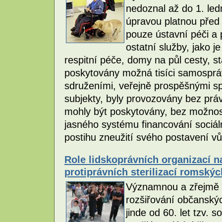
nedoznal až do 1. led
úpravou platnou před
pouze ústavní péči a
ostatní služby, jako 
respitní péče, domy na půl cesty, sta
poskytovány možná tisíci samospr
sdruženími, veřejně prospěšnými sp
subjekty, byly provozovány bez prá
mohly být poskytovány, bez možnosti
jasného systému financování sociál
postihu zneužití svého postavení vů
Role lidskoprávních organizací n
protiprávních sterilizací romský
Významnou a zřejmě 
rozšiřování občanskýc
jinde od 60. let tzv. s