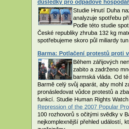
důsledky pro odpadové hospodář
Studie Hnutí Duha naz
analyzuje spotřebu p
Podle této studie spo
České republiky zhruba 132 kg mat
spotřebujeme skoro půl miliardy tun
Barma: Potlačení protestů proti 
Během zářijových nen
zabito a zadrženo mno
barmská vláda. Od té
Barmě celý svůj aparát, aby mohl za
pronásledovat vůdce protestů a zba
funkcí. Studie Human Rights Wat
Repression of the 2007 Popular Pro
100 rozhovorů s očitými svědky v 
nejkomplexnější přehled událostí, k