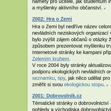
náměty pro učitele, jak studentům in
a myšlenky aktivního občanství.
2002: Hra o Zemi
Hra o Zemi byl nedříve název celo
nevládních neziskových organizací 
bylo zvýšit zájem občanů o otázky 
způsobem prezentovat myšlenku trva
Internetové stránky ke kampani přip
Zeleným kruhem
.
V roce 2004 byly stránky aktualizo
podporu ekologických nevládních o
seznamku
,
tipy
, jak něco udělat pro
změřit si svou
ekologickou stopu
.
2001: Dobrovolník.cz
Tématické stránky o dobrovolnictví -
pohledy a východiska dobrovolnictví,