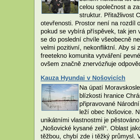
celou společnost a zas
struktur. Přitažlivos
otevřenosti. Prostor není na rozdíl 
pokud se vybírá příspěvek, tak jen 
se do poslední chvíle všeobecně ne
velmi pozitivní, nekonfliktní. Aby si
freetekno komunita vytváření pevné 
ovšem značně znervózňuje odpovědné
Kauza Hyundai v Nošovicích
Na úpatí Moravskosle
blízkosti hranice Chr
připravované Národní
leží obec Nošovice. 
unikátními vlastnostmi je pěstováno
„Nošovické kysané zelí“. Oblast ja
těžbou, chybí zde i těžký průmysl.