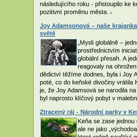
následujícího roku - přistoupilo ke 
pozitivní proměnu města.
Joy Adamsonová – naše krajanka 
světě
„Mysli globálně – jedn
prostřednictvím iniciat
globální přesah. A je
reagovaly na ohrožení 
dědictví těžíme dodnes, byla i Joy
poté, co do keňské divočiny vrátila 
je, že Joy Adamsová se narodila na 
byl naprosto klíčový pobyt v maleb
Ztracený ráj - Národní parky v Ke
Keňa se zase jednou 
ale ne jako „východoa
které ročně navštíví m