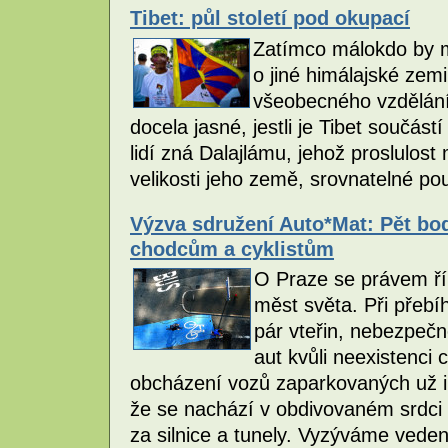
Tibet: půl století pod okupací
Zatímco málokdo by m
o jiné himálajské zem
všeobecného vzdělání
docela jasné, jestli je Tibet součás
lidí zná Dalajlámu, jehož proslulos
velikosti jeho země, srovnatelné p
Výzva sdružení Auto*Mat: Pět bod
chodcům a cyklistům
O Praze se právem řík
měst světa. Při přebí
pár vteřin, nebezpečn
aut kvůli neexistenci 
obcházení vozů zaparkovaných už i 
že se nachází v obdivovaném srdci 
za silnice a tunely. Vyzýváme vede