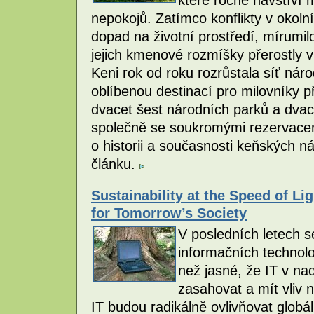
nepokojů. Zatímco konflikty v okol
dopad na životní prostředí, mírumil
jejich kmenové rozmíšky přerostly 
Keni rok od roku rozrůstala síť nár
oblíbenou destinací pro milovníky p
dvacet šest národních parků a dvac
společně se soukromými rezervacem
o historii a současnosti keňských n
článku.
Sustainability at the Speed of Li
for Tomorrow’s Society
V posledních letech se
informačních technolog
než jasné, že IT v n
zasahovat a mít vliv 
IT budou radikálně ovlivňovat glo