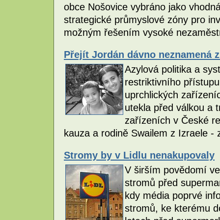
obce Nošovice vybráno jako vhodná 
strategické průmyslové zóny pro inve
možným řešením vysoké nezaměstna
Přejít Jordán dávno neznamená zí
Azylová politika a sy
restriktivního přístu
uprchlických zařízení
utekla před válkou a t
zařízeních v České rep
kauza a rodině Swailem z Izraele 
Stromy by v Lidlu nenakupovaly
V širším povědomí veř
stromů před supermar
kdy média poprvé inf
stromů, ke kterému d