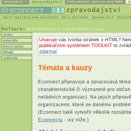
K
zpravodajstvi.ecn.cz
> zpravodajství > kauzy
zprávy
Unavuje
vás tvorba stránek v HTML? N
komentáře
publikačním systémem TOOLKIT
to zvlá
tiskové zprávy
zdarma!
témata
multimedia
Témata a kauzy
Econnect připravuje a zpracovává téma
charakteristické či významné pro občan
neládních organizací. Na jejich přípra
organizacemi, které se danému problém
(Econnect také vytvořil několik rozsáhl
Econnectu
- viz níže.)