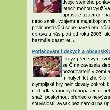
dvojic stejného pohla
letech mohou využívat
upravuje uzavírání pa
nebo zánik, vzájemné majetkoprávní 
povinnosti vůči sobě navzájem, vůči 
úprava u nás platí od roku 2006, ale 
bezmála deset let.
Potlačování lidských a občanský
I když před svým zvo
se Čína zavázala zlepš
pozorovatelé v zemi a
minulých let zhoršila.
olympijské hry neiniciovaly pokrok 
rozhodla v mnohých případech obět
snaží poskytnout přehled o nejvýzn
souvislosti, avšak bez nároků na úp