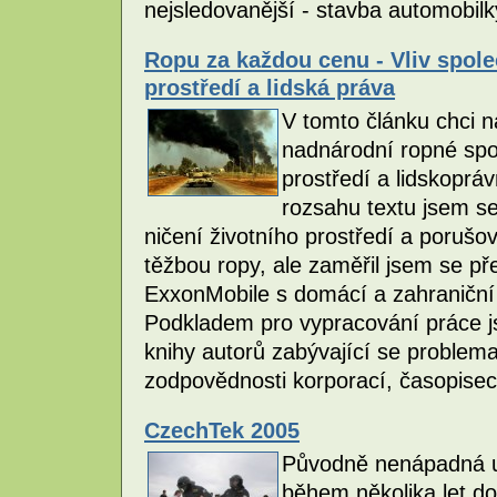
nejsledovanější - stavba automobil
Ropu za každou cenu - Vliv spole
prostředí a lidská práva
V tomto článku chci na
nadnárodní ropné spol
prostředí a lidskoprá
rozsahu textu jsem s
ničení životního prostředí a porušov
těžbou ropy, ale zaměřil jsem se př
ExxonMobile s domácí a zahraniční 
Podkladem pro vypracování práce js
knihy autorů zabývající se problemat
zodpovědnosti korporací, časopisec
CzechTek 2005
Původně nenápadná u
během několika let do