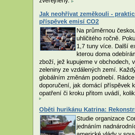
zveřejněny.
Jak neohřívat zeměkouli - praktic
příspěvek emisí CO2
Na průměrnou českou 
uhličitého ročně. Poku
1,7 tuny více. Další 
kterou doma odebírá
zboží, jež kupujeme v obchodech, v
zeleniny ze vzdálených zemí. Každý
globálním změnám podnebí. Rádce 
doporučení, jak domácí příspěvek k
opatření či kroku přitom uvádí, kolik
Oběti hurikánu Katrina: Rekonst
Studie organizace Co
jednáním nadnárodníc
americké vlády v souvi