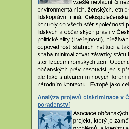
vzešlé nevládní či n
environmentálních, ženských, etnic
lidskoprávní i jiná. Celospolečensk
kontroly do všech sfér společnosti 
lidských a občanských práv i v Česk
politické elity (i veřejnosti), přežív
odpovědnosti státních institucí a t
snaha minimalizovat závazky státu 
sterilizacemi romských žen. Obecněj
občanských práv nesouvisí jen s př
ale také s utvářením nových forem n
národním kontextu i Evropě jako ce
Analýza projevů diskriminace v 
poradenství
Asociace občanských 
projekt, který je za
problémů, s kterými s