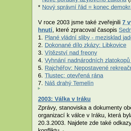
*
Nový správní řád = konec demokr
V roce 2003 jsme také zveřejnili
7 
hnutí
, které zpracoval časopis
Sed
1.
Plané vládní sliby - mezisklad j
2.
Dokonané dílo zkázy: Libkovice
3.
Vítězství nad freony
4.
Vyhnání nadnárodních zlatokopů
5.
Rajchéřov: Nepostavené rekreač
6.
Tlustec: otevřená rána
7.
Náš drahý Temelín
2003: Válka v Iráku
Zprávy, stanoviska a dokumenty obč
organizací k válce v Iráku, která 
20.3.2003. Najdete zde také odkazy
konfliktu.