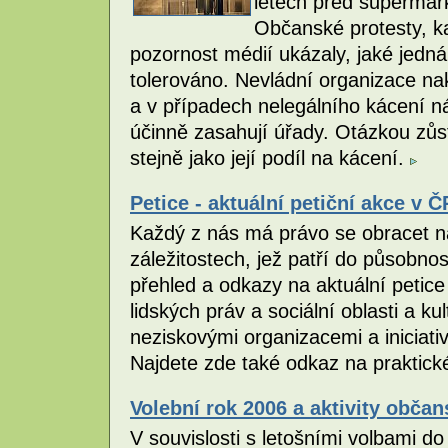
letech před supermark
Občanské protesty, k
pozornost médií ukázaly, jaké jedná
tolerováno. Nevládní organizace na
a v případech nelegálního kácení ná
účinně zasahují úřady. Otázkou zůst
stejně jako její podíl na kácení.
Petice - aktuální petiční akce v Č
Každý z nás má právo se obracet na
záležitostech, jež patří do působnos
přehled a odkazy na aktuální petice 
lidských práv a sociální oblasti a 
neziskovými organizacemi a iniciati
Najdete zde také odkaz na praktické
Volební rok 2006 a aktivity obča
V souvislosti s letošními volbami d