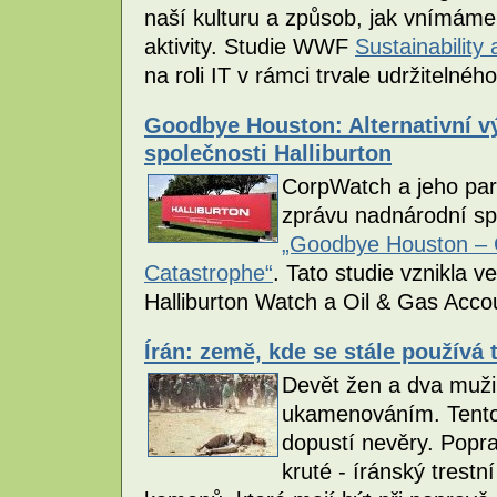
naší kulturu a způsob, jak vnímáme
aktivity. Studie WWF
Sustainability
na roli IT v rámci trvale udržitelnéh
Goodbye Houston: Alternativní v
společnosti Halliburton
CorpWatch a jeho partn
zprávu nadnárodní sp
„Goodbye Houston – C
Catastrophe“
. Tato studie vznikla v
Halliburton Watch a Oil & Gas Accou
Írán: země, kde se stále používá
Devět žen a dva muži 
ukamenováním. Tento t
dopustí nevěry. Pop
kruté - íránský trestn