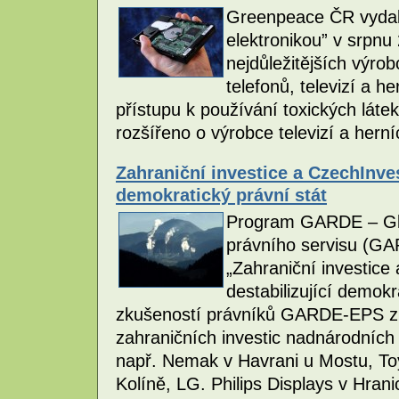
Greenpeace ČR vydalo
elektronikou” v srpn
nejdůležitějších výro
telefonů, televizí a h
přístupu k používání toxických látek
rozšířeno o výrobce televizí a hern
Zahraniční investice a CzechInves
demokratický právní stát
Program GARDE – Glo
právního servisu (GA
„Zahraniční investice
destabilizující demokr
zkušeností právníků GARDE-EPS zí
zahraničních investic nadnárodních
např. Nemak v Havrani u Mostu, To
Kolíně, LG. Philips Displays v Hran