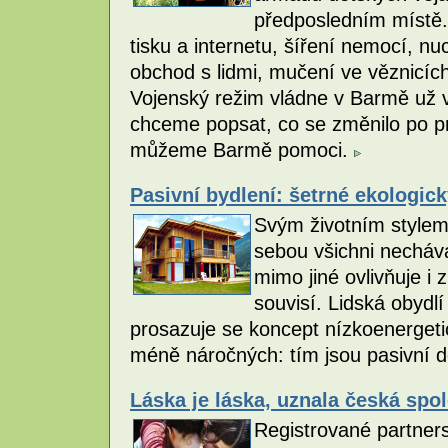
předposledním místě.
tisku a internetu, šíření nemocí, n
obchod s lidmi, mučení ve věznicích 
Vojenský režim vládne v Barmě už v
chceme popsat, co se změnilo po pr
můžeme Barmě pomoci.
Pasivní bydlení: šetrné ekologic
Svým životním stylem 
sebou všichni nechává
mimo jiné ovlivňuje i
souvisí. Lidská obydl
prosazuje se koncept nízkoenergeti
méně náročných: tím jsou pasivní 
Láska je láska, uznala česká spo
Registrované partnerstv