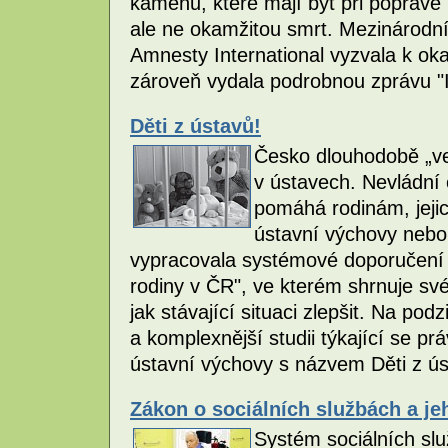
kamenů, které mají být při popravě 
ale ne okamžitou smrt. Mezinárodní
Amnesty International vyzvala k ok
zároveň vydala podrobnou zprávu "I
Děti z ústavů!
Česko dlouhodobě „ved
v ústavech. Nevládní 
pomáhá rodinám, jejic
ústavní výchovy nebo 
vypracovala systémové doporučení „
rodiny v ČR", ve kterém shrnuje sv
jak stávající situaci zlepšit. Na pod
a komplexnější studii týkající se p
ústavní výchovy s názvem Děti z úst
Zákon o sociálních službách a j
Systém sociálních slu