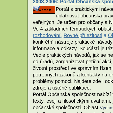
2003-2006: Portál Občanská spole
Portál s praktickými návo
uplatňovat občanská práva
veřejných. Je určen pro občany a 
Ve 4 základních tématických oblas
rozhodování
,
Rovné příležitosti
a
Ob
konkrétní nástroje praktické návody 
informace a odkazy. Součástí je té
Vedle praktických návodů, jak se ne
od úřadů, zorganizovat petiční akci,
životní prostředí ve správním řízení
potřebných zákonů a kontakty na o
problémy pomoci. Najdete zde i odka
zdroje a tištěné publikace.
Portál Občanská společnost nabízí 
texty, eseji a filosofickými úvahami,
občanské společnosti. Oblast
Výcho