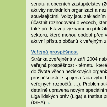
senátu a obecních zastupitelstev (
aktivity nevládních organizací a nezá
souvisejícími. Volby jsou základním 
účastnit rozhodování o věcech, kter
také představují významnou příleži
sektoru, které mohou období před vo
aktivní přístup občanů k veřejným 
Veřejná prospěšnost
Stránka zveřejněná v září 2004 nab
veřejná prospěšnost - tématu, kte
do života všech neziskových organi
prospěšnosti je spojena řada výhod
veřejných rozpočtů, ...). Problemat
detailně upravena novým speciální
Liga lidských práv (Liga) a Institut
(ISEA).