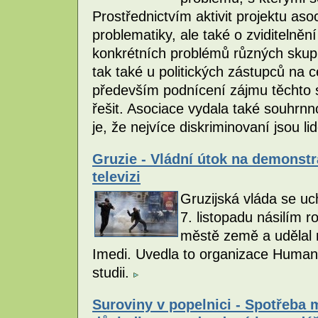
Prostřednictvím aktivit projektu aso
problematiky, ale také o zviditelněn
konkrétních problémů různých skupin 
tak také u politických zástupců na ce
především podnícení zájmu těchto s
řešit. Asociace vydala také souhrn
je, že nejvíce diskriminovaní jsou li
Gruzie - Vládní útok na demonstr
televizi
Gruzijská vláda se uch
7. listopadu násilím 
městě země a udělal r
Imedi. Uvedla to organizace Huma
studii.
Suroviny v popelnici - Spotřeba 