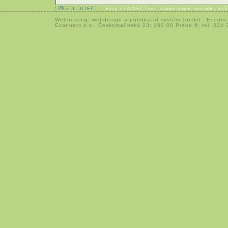
Easy CONNECTion
- snadné spojení mezi lidmi, kteř
Webhosting
,
webdesign
a
publikační systém Toolkit
-
Econne
Econnect,o.s.; Českomalínská 23; 160 00 Praha 6; tel: 224