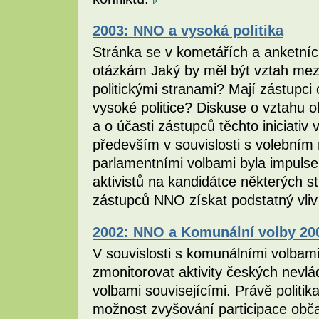
2003: NNO a vysoká politika
Stránka se v kometářích a anketní
otázkám Jaký by měl být vztah mezi
politickými stranami? Mají zástupci 
vysoké politice? Diskuse o vztahu ob
a o účasti zástupců těchto iniciativ 
především v souvislosti s volebním
parlamentními volbami byla impuls
aktivistů na kandidátce některých s
zástupců NNO získat podstatný vliv
2002: NNO a Komunální volby 20
V souvislosti s komunálními volbam
zmonitorovat aktivity českých nevlá
volbami souvisejícími. Právě politi
možnost zvyšování participace obč