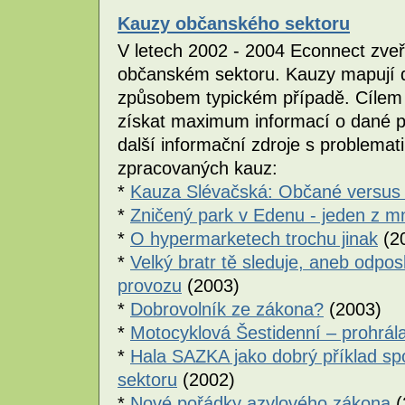
Kauzy občanského sektoru
V letech 2002 - 2004 Econnect zveř
občanském sektoru. Kauzy mapují 
způsobem typickém případě. Cílem j
získat maximum informací o dané pr
další informační zdroje s problemati
zpracovaných kauz:
*
Kauza Slévačská: Občané versus 
*
Zničený park v Edenu - jeden z 
*
O hypermarketech trochu jinak
(2
*
Velký bratr tě sleduje, aneb odp
provozu
(2003)
*
Dobrovolník ze zákona?
(2003)
*
Motocyklová Šestidenní – prohrála
*
Hala SAZKA jako dobrý příklad s
sektoru
(2002)
*
Nové pořádky azylového zákona
(