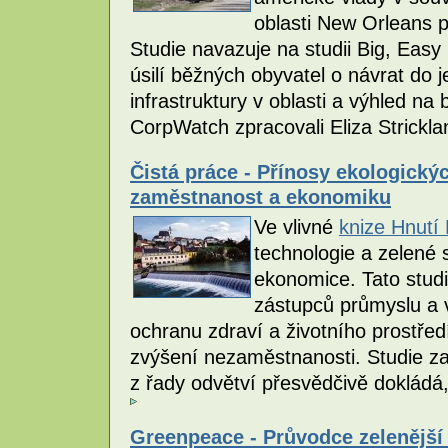
oblasti New Orleans p
Studie navazuje na studii Big, Easy 
úsilí běžných obyvatel o návrat do
infrastruktury v oblasti a výhled na 
CorpWatch zpracovali Eliza Strickl
Čistá práce - Přínosy ekologický
zaměstnanost a ekonomiku
Ve vlivné
knize Hnutí
technologie a zelené
ekonomice. Tato stud
zástupců průmyslu a v
ochranu zdraví a životního prostř
zvýšení nezaměstnanosti. Studie za
z řady odvětví přesvědčivě dokládá,
Greenpeace - Průvodce zelenější