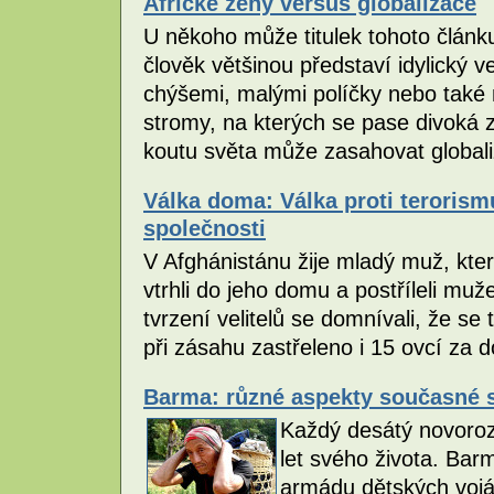
Africké ženy versus globalizace
U někoho může titulek tohoto článku
člověk většinou představí idylický
chýšemi, malými políčky nebo také
stromy, na kterých se pase divoká 
koutu světa může zasahovat globa
Válka doma: Válka proti teroris
společnosti
V Afghánistánu žije mladý muž, který
vtrhli do jeho domu a postříleli muže
tvrzení velitelů se domnívali, že se 
při zásahu zastřeleno i 15 ovcí za
Barma: různé aspekty současné 
Každý desátý novoroz
let svého života. Bar
armádu dětských vojá