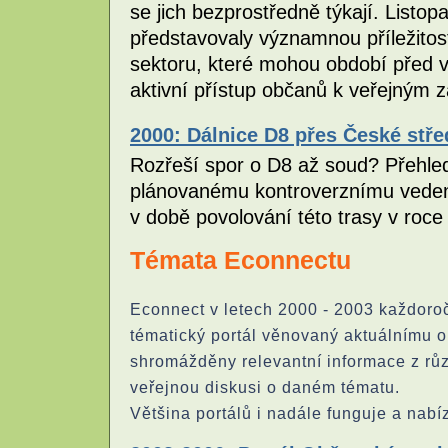
se jich bezprostředně týkají. Listo
představovaly významnou příležitos
sektoru, které mohou období před vo
aktivní přístup občanů k veřejným 
2000: Dálnice D8 přes České stře
Rozřeší spor o D8 až soud? Přehled
plánovanému kontroverznímu vedení
v době povolování této trasy v roc
Témata Econnectu
Econnect v letech 2000 - 2003 každoročn
tématický portál věnovaný aktuálnímu 
shromážděny relevantní informace z růz
veřejnou diskusi o daném tématu.
Většina portálů i nadále funguje a nabíz