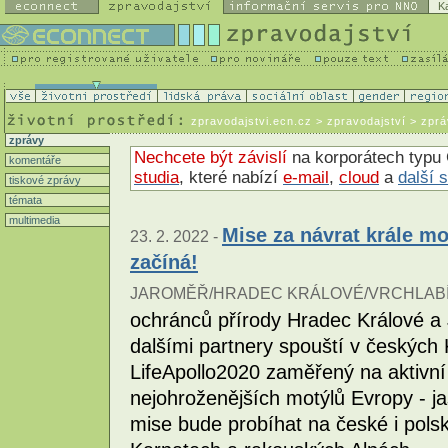
K
zpravodajstvi.ecn.cz
> zpravodajství > zpr
zprávy
Nechcete být závislí
na korporátech typu 
komentáře
studia
, které nabízí
e-mail
,
cloud
a
další 
tiskové zprávy
témata
multimedia
Mise za návrat krále m
23. 2. 2022 -
začíná!
JAROMĚŘ/HRADEC KRÁLOVÉ/VRCHLABÍ
ochránců přírody Hradec Králové a
dalšími partnery spouští v českých
LifeApollo2020 zaměřený na aktivní
nejohroženějších motýlů Evropy - j
mise bude probíhat na české i polsk