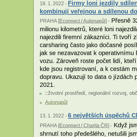
Firmy loni jezdily sdíle
18. 1. 2022 -
kombinují veřejnou a sdílenou d
Přesně 32
PRAHA [
Econnect / Autonapůl
] -
milionu kilometrů, které loni najezdi
najezdili firemní zákazníci. Ti tvoří
carsharing často jako dočasné posíle
jak se nezavazovat k operativnímu 
vozu. Zároveň roste počet lidí, kteří
kde jsou registrovaní, a k cestám m
dopravu. Ukazují to data o jízdách
2021.
::
životní prostředí
,
regionální rozvoj
,
obč
Autonapůl
6 největších úspěchů Ch
13. 1. 2022 -
Když jsm
PRAHA [
Econnect / Charita ČR
] -
shrnutí toho předešlého, netušili j