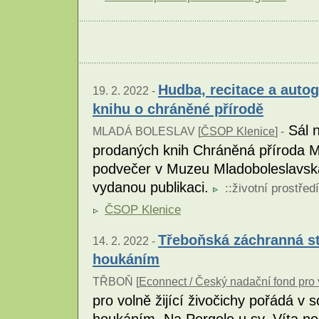
Hudba, recitace a auto
19. 2. 2022 -
knihu o chráněné přírodě
Sál n
MLADÁ BOLESLAV [
ČSOP Klenice
] -
prodaných knih Chráněná příroda Ml
podvečer v Muzeu Mladoboleslavska
vydanou publikaci.
::
životní prostředí
ČSOP Klenice
Třeboňská záchranná st
14. 2. 2022 -
houkáním
TŘBOŇ [
Econnect / Český nadační fond pro 
pro volně žijící živočichy pořádá v