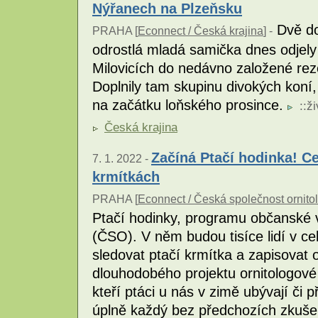
Nýřanech na Plzeňsku
Dvě do
PRAHA [
Econnect / Česká krajina
] -
odrostlá mladá samička dnes odjely
Milovicích do nedávno založené re
Doplnily tam skupinu divokých koní,
na začátku loňského prosince.
::
ži
Česká krajina
Začíná Ptačí hodinka! Ce
7. 1. 2022 -
krmítkách
PRAHA [
Econnect / Česká společnost ornito
Ptačí hodinky, programu občanské v
(ČSO). V něm budou tisíce lidí v c
sledovat ptačí krmítka a zapisovat
dlouhodobého projektu ornitologové v
kteří ptáci u nás v zimě ubývají či p
úplně každý bez předchozích zkuše