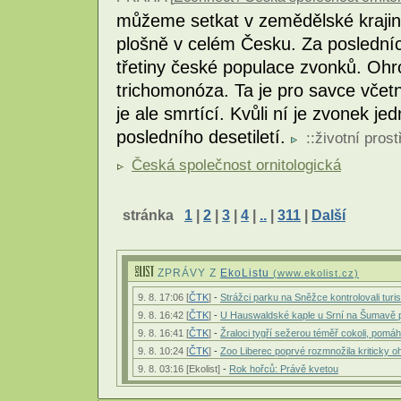
můžeme setkat v zemědělské krajině
plošně v celém Česku. Za posledních
třetiny české populace zvonků. Ohr
trichomonóza. Ta je pro savce včet
je ale smrtící. Kvůli ní je zvonek je
posledního desetiletí.
::
životní prost
Česká společnost ornitologická
stránka
1
|
2
|
3
|
4
|
..
|
311
|
Další
ZPRÁVY Z
EkoListu
(www.ekolist.cz)
9. 8. 17:06 [
ČTK
]
-
Strážci parku na Sněžce kontrolovali tur
9. 8. 16:42 [
ČTK
]
-
U Hauswaldské kaple u Srní na Šumavě p
9. 8. 16:41 [
ČTK
]
-
Žraloci tygří sežerou téměř cokoli, pomá
9. 8. 10:24 [
ČTK
]
-
Zoo Liberec poprvé rozmnožila kriticky o
9. 8. 03:16 [Ekolist]
-
Rok hořců: Právě kvetou