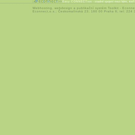
Easy CONNECTion
- snadné spojení mezi lidmi, kteř
Webhosting
,
webdesign
a
publikační systém Toolkit
-
Econne
Econnect,o.s.; Českomalínská 23; 160 00 Praha 6; tel: 224