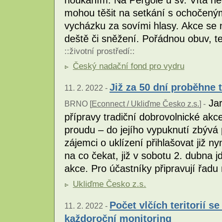
houkáním. Na Pergole u sv. Víta ne
mohou těšit na setkání s ochočený
vycházku za sovími hlasy. Akce se 
deště či sněžení. Pořádnou obuv, t
::
životní prostředí
::
Český nadační fond pro vydru
Již za 50 dní proběhne t
11. 2. 2022 -
Jar
BRNO [
Econnect / Ukliďme Česko z.s.
] -
přípravy tradiční dobrovolnické ak
proudu – do jejího vypuknutí zbýv
zájemci o uklízení přihlašovat již 
na co čekat, již v sobotu 2. dubna j
akce. Pro účastníky připravují řadu
Ukliďme Česko z.s.
Počet vlčích teritorií s
11. 2. 2022 -
každoroční monitoring