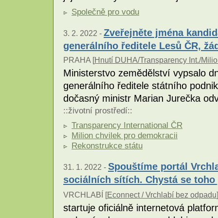
Společně pro vodu
Zveřejněte jména kandid
3. 2. 2022 -
generálního ředitele Lesů ČR, žá
PRAHA [
Hnutí DUHA/Transparency Int./Milio
Ministerstvo zemědělství vypsalo d
generálního ředitele státního podni
dočasný ministr Marian Jurečka odv
::
životní prostředí
::
Transparency International ČR
Milion chvilek pro demokracii
Rekonstrukce státu
Spouštíme portál Vrchl
31. 1. 2022 -
sociálních sítích. Chystá se toho 
VRCHLABÍ [
Econnect / Vrchlabí bez odpadu
startuje oficiálně internetová plat