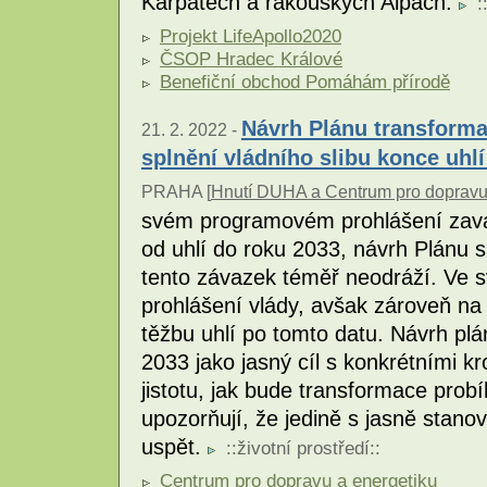
Karpatech a rakouských Alpách.
:
Projekt LifeApollo2020
ČSOP Hradec Králové
Benefiční obchod Pomáhám přírodě
Návrh Plánu transforma
21. 2. 2022 -
splnění vládního slibu konce uhlí
PRAHA [
Hnutí DUHA a Centrum pro dopravu
svém programovém prohlášení zavá
od uhlí do roku 2033, návrh Plánu 
tento závazek téměř neodráží. Ve sv
prohlášení vlády, avšak zároveň n
těžbu uhlí po tomto datu. Návrh plá
2033 jako jasný cíl s konkrétními kr
jistotu, jak bude transformace prob
upozorňují, že jedině s jasně sta
uspět.
::
životní prostředí
::
Centrum pro dopravu a energetiku