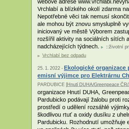
webové adrese www.vrchlabi.nevyh
Vrchlabí a blízkého okolí zdarma na
Nepotřebné věci tak nemusí skončit
ale mohou být znovu smysluplně vyu
iniciovaný ve městě Výborem zastupi
rozšířil aktivity na sociálních sítích 
nadcházejících týdnech.
::
životní p
Vrchlabí bez odpadu
Ekologické organizace 
25. 1. 2022 -
emisní výjimce pro Elektrárnu Ch
PARDUBICE [
Hnutí DUHA/Greenpeace ČR/Z
organizace Hnutí DUHA, Greenpeace
Pardubicko podávají žalobu proti ro
prostředí o udělení rozsáhlé výjimky
škodlivou rtuť a oxidy dusíku z uhel
Pardubicku. Rozhodnutí umožňuje el