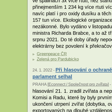
ve spalinách 3x více rtuti, než stano
přinejmenším 1 234 kg více rtuti víc
navíc platí i pro oxidy dusíku a těc
157 tun více. Ekologické organizace
nezákonné. Bylo vydáno v listopadu
ministra Richarda Brabce, a to až tř
srpnu 2021. Do té doby úřady nepoc
elektrárny bez povolení k překračov
Greenpeace ČR
Zelená pro Pardubicko
Při hlasování o ochran
24. 1. 2022 -
parlament selhal
PRAHA [
Econnect / Společnost pro zvířata
] -
hlasování 21. 1. zradil zvířata a n
Komisi a Radu, které by byly první
ukončení utrpení zvířat (dobytka, ov
exportovaných na dlouhé vzdáleno