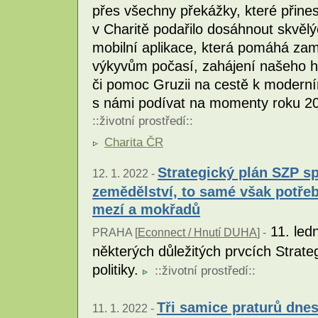
přes všechny překážky, které přine
v Charitě podařilo dosáhnout skvělý
mobilní aplikace, která pomáhá za
výkyvům počasí, zahájení našeho his
či pomoc Gruzii na cestě k moderní
s námi podívat na momenty roku 202
::
životní prostředí
::
Charita ČR
Strategický plán SZP s
12. 1. 2022 -
zemědělství, to samé však potře
mezí a mokřadů
11. ledn
PRAHA [
Econnect / Hnutí DUHA
] -
některých důležitých prvcích Strat
politiky.
::
životní prostředí
::
Tři samice praturů dnes
11. 1. 2022 -