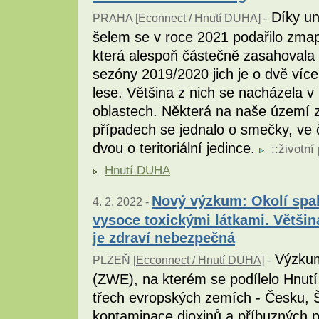
Díky un
PRAHA [
Econnect / Hnutí DUHA
] -
šelem se v roce 2021 podařilo zmapov
která alespoň částečně zasahovala
sezóny 2019/2020 jich je o dvě víc
lese. Většina z nich se nacházela v
oblastech. Některá na naše území 
případech se jednalo o smečky, ve č
dvou o teritoriální jedince.
::
životní
Hnutí DUHA
Nový výzkum: Okolí spa
4. 2. 2022 -
vysoce toxickými látkami. Většin
je zdraví nebezpečná
Výzkum
PLZEŇ [
Ecconnect / Hnutí DUHA
] -
(ZWE), na kterém se podílelo Hnutí 
třech evropských zemích - Česku, Š
kontaminace dioxinů a příbuzných p