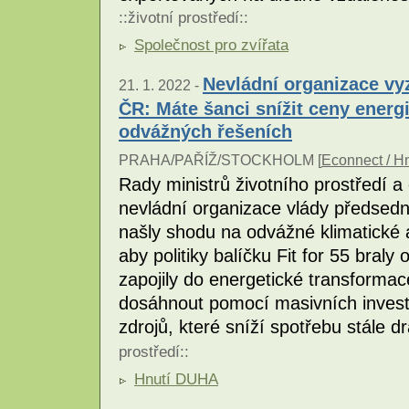
::
životní prostředí
::
Společnost pro zvířata
Nevládní organizace vy
21. 1. 2022 -
ČR: Máte šanci snížit ceny energi
odvážných řešeních
PRAHA/PAŘÍŽ/STOCKHOLM [
Econnect / H
Rady ministrů životního prostředí 
nevládní organizace vlády předsedn
našly shodu na odvážné klimatické a
aby politiky balíčku Fit for 55 braly
zapojily do energetické transformace
dosáhnout pomocí masivních investi
zdrojů, které sníží spotřebu stále dr
prostředí
::
Hnutí DUHA