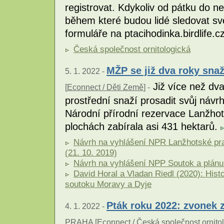
registrovat. Kdykoliv od pátku do ne
během které budou lidé sledovat sv
formuláře na ptacihodinka.birdlife.c
Česká společnost ornitologická
MŽP se již dva roky sna
5. 1. 2022 -
Již více než dva
[
Econnect / Děti Země
] -
prostřední snaží prosadit svůj návr
Národní přírodní rezervace Lanžhot
plochách zabírala asi 431 hektarů.
Návrh na vyhlášení NPR Lanžhotské pra
(21. 10. 2019)
Návrh na vyhlášení NPP Soutok a plánu 
David Horal a Vladan Riedl (2020): Hist
soutoku Moravy a Dyje
Pták roku 2022: zvonek 
4. 1. 2022 -
PRAHA [
Econnect / Česká společnost ornito