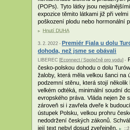
(POPs). Tyto látky jsou nejsilnějš
expozice těmito látkami již při vel
poškození plodu nebo hormonální 
Hnutí DUHA
Premiér Fiala u dolu Tur
3. 2. 2022 -
dohoda, než jsme se obávali
P
LIBEREC [
Econnect / Společně pro vodu
] -
česko-polskou dohodu o dolu Turów
žaloby, která měla velkou šanci na
podzemní stěnu, která stojí několik
velkém odtéká, minimální soudní do
evropského práva. Vláda nejen že s
zároveň si i zavřela dveře k budou
ústupek Polsku, velkou prohru české
nedodržení českých zákonů. Schvál
její text nebyl dosud zveřejněn.
::
ž