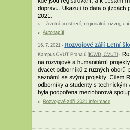
kde jsou registrovaní, a k cestám m
dopravu. Ukazují to data o jízdách
2021.
::
životní prostředí
,
regionální rozvoj
,
obč
Autonapůl
Rozvojové září Letní šk
16. 7. 2021 -
Roz
Kampus ČVUT Praha 6 [
ICWD, ČVUT
] -
na rozvojové a humanitární projekty
dvacet odborníků z různých oborů 
seznámí se svými projekty. Cílem Ro
odborníky a studenty s technickým
byla podpořena mezioborová spolu
Rozvojové září 2021 informace