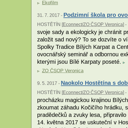
Ekofilm
Podzimní škola pro ovo
31. 7. 2017 -
HOSTĚTÍN [
Econnect/ZO ČSOP Veronica
] -
svoje sady a ekologicky je chránit
založit sad nový? To se dozvíte o v
Spolky Tradice Bílých Karpat a Cen
ovocnářský seminář a odbornou exk
kterými jsou Bílé Karpaty poseté.
ZO ČSOP Veronica
Naokolo Hostětína s do
9. 5. 2017 -
HOSTĚTÍN [
Econnect/ZO ČSOP Veronica
] -
procházku magickou krajinou Bílých 
zkoumat záhadu Kočičího hrádku, sla
pradědečků a zvuky lesa, připravilo
14. května 2017 se uskuteční v Hostě