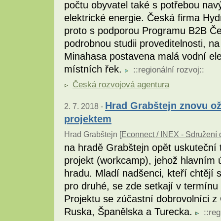
počtu obyvatel také s potřebou nav
elektrické energie. Česká firma Hy
proto s podporou Programu B2B Če
podrobnou studii proveditelnosti, na
Minahasa postavena malá vodní elek
místních řek.
::
regionální rozvoj
::
Česká rozvojová agentura
Hrad Grabštejn znovu o
2. 7. 2018 -
projektem
Hrad Grabštejn [
Econnect / INEX - Sdružení d
na hradě Grabštejn opět uskuteční 
projekt (workcamp), jehož hlavním 
hradu. Mladí nadšenci, kteří chtějí 
pro druhé, se zde setkají v termínu
Projektu se zúčastní dobrovolníci 
Ruska, Španělska a Turecka.
::
reg