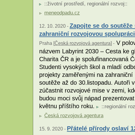
::
životní prostředí
,
regionální rozvoj
::
meneodpadu.cz
Zapojte se do soutěže
12. 10. 2020 -
zahraniční rozvojovou spolupráci
V polov
Praha [
Česká rozvojová agentura
] -
názvem Labyrint 2030 – Cesta ke gl
Charita ČR a je spolufinancovaná 
Studenti vysokých škol a mladí odb
projekty zaměřenými na zahraniční r
soutěže až do 30.listopadu. Autoři 
zúčastnit rozvojové mise v zemi, kd
budou moci svůj nápad prezentovat 
květnu příštího roku.
::
regionální ro
Česká rozvojová agentura
Přátelé přírody oslaví 1
15. 9. 2020 -