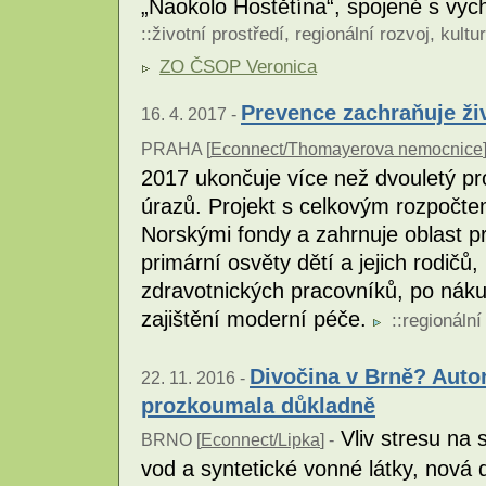
„Naokolo Hostětína“, spojené s vy
::
životní prostředí
,
regionální rozvoj
,
kultu
ZO ČSOP Veronica
Prevence zachraňuje živ
16. 4. 2017 -
PRAHA [
Econnect/Thomayerova nemocnice
2017 ukončuje více než dvouletý pr
úrazů. Projekt s celkovým rozpočte
Norskými fondy a zahrnuje oblast pr
primární osvěty dětí a jejich rodičů
zdravotnických pracovníků, po náku
zajištění moderní péče.
::
regionální
Divočina v Brně? Autor
22. 11. 2016 -
prozkoumala důkladně
Vliv stresu na 
BRNO [
Econnect/Lipka
] -
vod a syntetické vonné látky, nová 