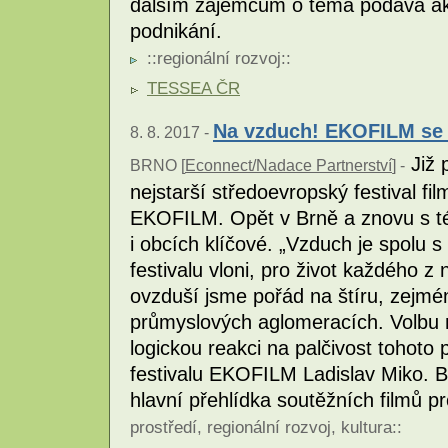
dalším zájemcům o téma podává akt
podnikání.
::
regionální rozvoj
::
TESSEA ČR
Na vzduch! EKOFILM se 
8. 8. 2017 -
Již p
BRNO [
Econnect/Nadace Partnerství
] -
nejstarší středoevropský festival fi
EKOFILM. Opět v Brně a znovu s t
i obcích klíčové. „Vzduch je spolu 
festivalu vloni, pro život každého z
ovzduší jsme pořád na štíru, zejmé
průmyslových aglomeracích. Volbu 
logickou reakci na palčivost tohoto 
festivalu EKOFILM Ladislav Miko. Brn
hlavní přehlídka soutěžních filmů p
prostředí
,
regionální rozvoj
,
kultura
::