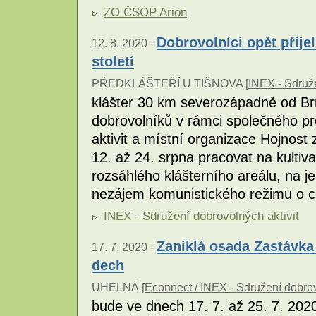
ZO ČSOP Arion
Dobrovolníci opět přijel
12. 8. 2020 -
století
PŘEDKLÁŠTEŘÍ U TIŠNOVA [
INEX - Sdruže
klášter 30 km severozápadně od Brn
dobrovolníků v rámci společného pr
aktivit a místní organizace Hojnost
12. až 24. srpna pracovat na kultiva
rozsáhlého klášterního areálu, na 
nezájem komunistického režimu o c
INEX - Sdružení dobrovolných aktivit
Zaniklá osada Zastávka
17. 7. 2020 -
dech
UHELNÁ [
Econnect / INEX - Sdružení dobrov
bude ve dnech 17. 7. až 25. 7. 202