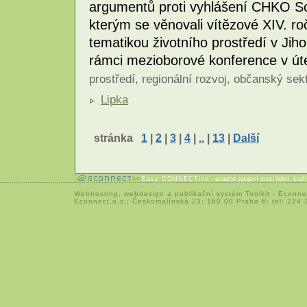
argumentů proti vyhlášení CHKO So
kterým se věnovali vítězové XIV. r
tematikou životního prostředí v Jih
rámci mezioborové konference v úte
prostředí
,
regionální rozvoj
,
občanský sek
Lipka
stránka
1
|
2
|
3
|
4
|
..
|
13
|
Další
Easy CONNECTion
- snadné spojení mezi lidmi, kteř
Webhosting
,
webdesign
a
publikační systém Toolkit
-
Econne
Econnect,o.s.; Českomalínská 23; 160 00 Praha 6; tel: 224