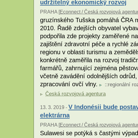
udržitelný ekonomický rozvoj
PRAHA [
Econnect / Česká rozvojová agentu
gruzínského Tušska pomáhá ČRA m
2010. Řadě zdejších obyvatel vybav
podpořila zde projekty zaměřené na 
zajištění zdravotní péče a rychlé z
regionu v oblasti turismu a zeměděl
konkrétně zaměřila na rozvoj tradi
farmářů, zahrnující zejména pěstov
včetně zavádění odolnějších odrůd
zpracování ovčí vlny.
::
regionální ro
Česká rozvojová agentura
V Indonésii bude post
13. 3. 2019 -
elektrárna
PRAHA [
Econnect / Česká rozvojová agentu
Sulawesi se potýká s častými výpad