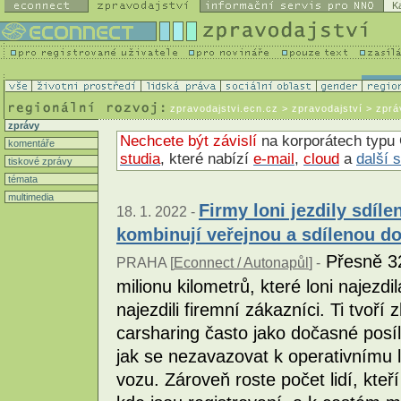
K
zpravodajstvi.ecn.cz
> zpravodajství > zprá
zprávy
Nechcete být závislí
na korporátech typu 
komentáře
studia
, které nabízí
e-mail
,
cloud
a
další 
tiskové zprávy
témata
multimedia
Firmy loni jezdily sdíle
18. 1. 2022 -
kombinují veřejnou a sdílenou d
Přesně 32
PRAHA [
Econnect / Autonapůl
] -
milionu kilometrů, které loni najezdi
najezdili firemní zákazníci. Ti tvoří
carsharing často jako dočasné posíle
jak se nezavazovat k operativnímu 
vozu. Zároveň roste počet lidí, kteří