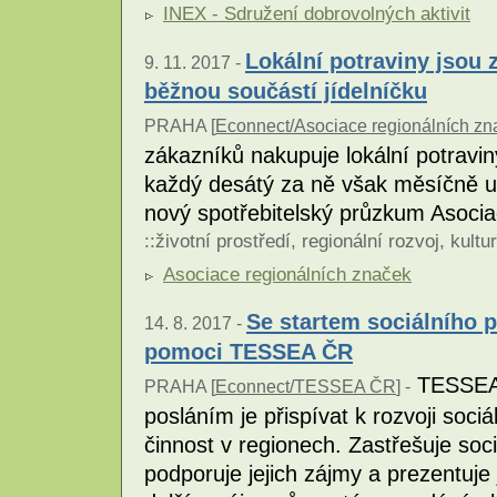
INEX - Sdružení dobrovolných aktivit
Lokální potraviny jsou 
9. 11. 2017 -
běžnou součástí jídelníčku
PRAHA [
Econnect/Asociace regionálních zn
zákazníků nakupuje lokální potravin
každý desátý za ně však měsíčně utr
nový spotřebitelský průzkum Asoci
::
životní prostředí
,
regionální rozvoj
,
kultu
Asociace regionálních značek
Se startem sociálního 
14. 8. 2017 -
pomoci TESSEA ČR
TESSEA Č
PRAHA [
Econnect/TESSEA ČR
] -
posláním je přispívat k rozvoji soc
činnost v regionech. Zastřešuje soci
podporuje jejich zájmy a prezentuj