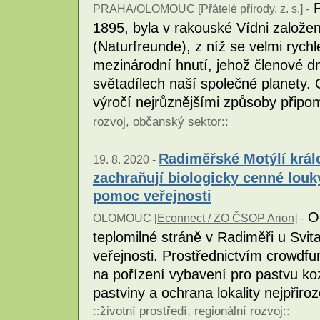
P
PRAHA/OLOMOUC [
Přátelé přírody, z. s.
] -
1895, byla v rakouské Vídni založen
(Naturfreunde), z níž se velmi rych
mezinárodní hnutí, jehož členové 
světadílech naší společné planety. O
výročí nejrůznějšími způsoby přip
rozvoj
,
občanský sektor
::
Radiměřské Motýlí králo
19. 8. 2020 -
zachraňují biologicky cenné louk
pomoc veřejnosti
Oc
OLOMOUC [
Econnect / ZO ČSOP Arion
] -
teplomilné stráně v Radiměři u Svit
veřejnosti. Prostřednictvím crowdf
na pořízení vybavení pro pastvu ko
pastviny a ochrana lokality nejpř
::
životní prostředí
,
regionální rozvoj
::