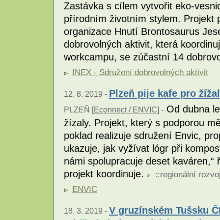
Zastávka s cílem vytvořit eko-vesnic
přírodním životním stylem. Projekt 
organizace Hnutí Brontosaurus Jes
dobrovolných aktivit, která koordinu
workcampu, se zúčastní 14 dobrov
INEX - Sdružení dobrovolných aktivit
Plzeň pije kafe pro žíža
12. 8. 2019 -
Od dubna let
PLZEŇ [
Econnect / ENVIC
] -
žízaly. Projekt, který s podporou 
poklad realizuje sdružení Envic, pr
ukazuje, jak vyžívat lógr při kompo
námi spolupracuje deset kaváren,“ 
projekt koordinuje.
::
regionální rozvo
ENVIC
V gruzínském Tušsku Č
18. 3. 2019 -