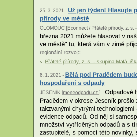
Už jen týden! Hlasujte 
25. 3. 2021 -
přírody ve městě
OLOMOUC [
Econnect / Přátelé přírody, z. s.
března 2021 můžete hlasovat v naší
ve městě" tu, která vám v zimě přij
regionální rozvoj
::
Přátelé přírody, z. s. - skupina Malá lišk
Bělá pod Pradědem bude 
6. 1. 2021 -
hospodaření s odpady
Odpadové ho
JESENÍK [
meneodpadu.cz
] -
Pradědem v okrese Jeseník prošlo
takzvanými chytrými technologiemi
evidence odpadů. Od něj si samospr
množství vytříděných odpadů a s tí
zastupitelé, s pomocí této novinky