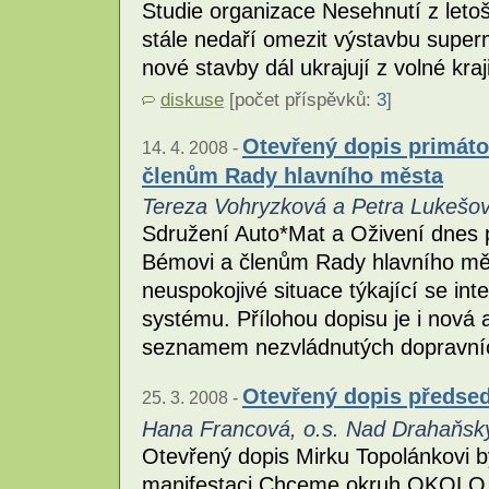
Studie organizace Nesehnutí z leto
stále nedaří omezit výstavbu supe
nové stavby dál ukrajují z volné kra
diskuse
[počet příspěvků:
3
]
Otevřený dopis primáto
14. 4. 2008 -
členům Rady hlavního města
Tereza Vohryzková a Petra Lukešo
Sdružení Auto*Mat a Oživení dnes p
Bémovi a členům Rady hlavního měs
neuspokojivé situace týkající se int
systému. Přílohou dopisu je i nová
seznamem nezvládnutých dopravníc
Otevřený dopis předsed
25. 3. 2008 -
Hana Francová, o.s. Nad Drahaňsk
Otevřený dopis Mirku Topolánkovi b
manifestaci Chceme okruh OKOLO