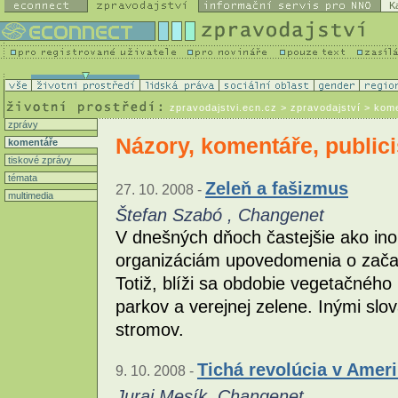
K
zpravodajstvi.ecn.cz
> zpravodajství > kom
zprávy
Názory, komentáře, publici
komentáře
tiskové zprávy
témata
Zeleň a fašizmus
27. 10. 2008 -
multimedia
Štefan Szabó , Changenet
V dnešných dňoch častejšie ako in
organizáciám upovedomenia o začat
Totiž, blíži sa obdobie vegetačného
parkov a verejnej zelene. Inými sl
stromov.
Tichá revolúcia v Amer
9. 10. 2008 -
Juraj Mesík, Changenet