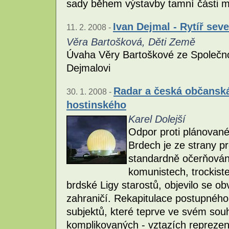
sady během výstavby tamní části mě
Ivan Dejmal - Rytíř sev
11. 2. 2008 -
Věra Bartošková, Děti Země
Úvaha Věry Bartoškové ze Společno
Dejmalovi
Radar a česká občanská
30. 1. 2008 -
hostinského
Karel Dolejší
Odpor proti plánovan
Brdech je ze strany p
standardně očerňován.
komunistech, trockiste
brdské Ligy starostů, objevilo se ob
zahraničí. Rekapitulace postupného
subjektů, které teprve ve svém sou
komplikovaných - vztazích reprezen