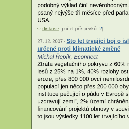
podobný výklad činí nevěrohodným. 
psaný nejvýše tři měsíce před par
USA.
diskuse
[počet příspěvků:
2
]
Sto let trvající boj o 
27. 12. 2007 -
určené proti klimatické změně
Michal Řepík, Econnect
Ztráta vegetačního pokryvu z 60% n
lesů z 25% na 1%, 40% rozlohy os
eroze, přes 800 000 ovcí nemilosrdn
populací jen něco přes 200 000 obyv
instituce pečující o půdu v Evropě
uzdravují zemi", 2% území chráněná
financování projektů obnovy v souvi
to jsou výsledky 1100 let trvajícího