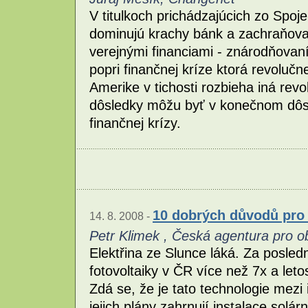
V titulkoch prichádzajúcich zo Spo
dominujú krachy bánk a zachraňova
verejnými financiami - znárodňovan
popri finančnej kríze ktorá revolu
Amerike v tichosti rozbieha iná revo
dôsledky môžu byť v konečnom dôs
finančnej krízy.
10 dobrých důvodů pro 
14. 8. 2008 -
Petr Klimek , Česká agentura pro ob
Elektřina ze Slunce láká. Za posledn
fotovoltaiky v ČR více než 7x a let
Zdá se, že je tato technologie mezi 
jejich plány zahrnují instalace solá