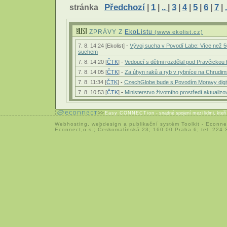
stránka
Předchozí
|
1
|
..
|
3
|
4
|
5
|
6
|
7
|
.
ZPRÁVY Z
EkoListu
(www.ekolist.cz)
7. 8. 14:24 [Ekolist]
-
Vývoj sucha v Povodí Labe: Více než
suchem
7. 8. 14:20 [
ČTK
]
-
Vedoucí s dětmi rozdělal pod Pravčickou
7. 8. 14:05 [
ČTK
]
-
Za úhyn raků a ryb v rybníce na Chrudi
7. 8. 11:34 [
ČTK
]
-
CzechGlobe bude s Povodím Moravy digitá
7. 8. 10:53 [
ČTK
]
-
Ministerstvo životního prostředí aktuali
Easy CONNECTion
- snadné spojení mezi lidmi, kteř
Webhosting
,
webdesign
a
publikační systém Toolkit
-
Econne
Econnect,o.s.; Českomalínská 23; 160 00 Praha 6; tel: 224