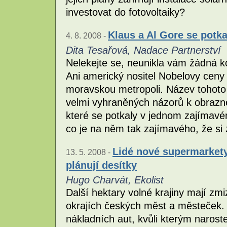
investovat do fotovoltaiky?
Klaus a Al Gore se potka
4. 8. 2008 -
Dita Tesařová, Nadace Partnerství
Nelekejte se, neunikla vám žádná ko
Ani americký nositel Nobelovy ceny 
moravskou metropoli. Název tohoto 
velmi vyhraněných názorů k obrazn
které se potkaly v jednom zajímavém
co je na něm tak zajímavého, že si 
Lidé nové supermarkety 
13. 5. 2008 -
plánují desítky
Hugo Charvát, Ekolist
Další hektary volné krajiny mají zm
okrajích českých měst a městeček. 
nákladních aut, kvůli kterým narost