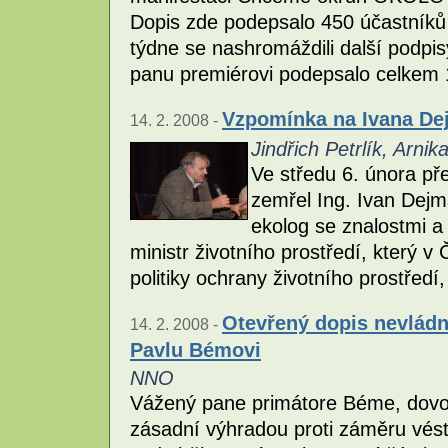
Dopis zde podepsalo 450 účastníků
týdne se nashromáždili další podpis
panu premiérovi podepsalo celkem
Vzpomínka na Ivana De
14. 2. 2008 -
Jindřich Petrlík, Arnik
Ve středu 6. února př
zemřel Ing. Ivan Dejma
ekolog se znalostmi a 
ministr životního prostředí, který 
politiky ochrany životního prostředí
Otevřený dopis nevládn
14. 2. 2008 -
Pavlu Bémovi
NNO
Vážený pane primátore Béme, dovol
zásadní výhradou proti záměru vés