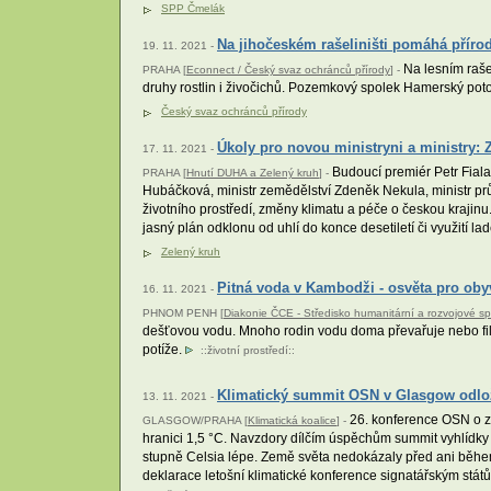
SPP Čmelák
Na jihočeském rašeliništi pomáhá přírod
19. 11. 2021 -
Na lesním rašel
PRAHA [
Econnect / Český svaz ochránců přírody
] -
druhy rostlin i živočichů. Pozemkový spolek Hamerský poto
Český svaz ochránců přírody
Úkoly pro novou ministryni a ministry: 
17. 11. 2021 -
Budoucí premiér Petr Fiala
PRAHA [
Hnutí DUHA a Zelený kruh
] -
Hubáčková, ministr zemědělství Zdeněk Nekula, ministr prů
životního prostředí, změny klimatu a péče o českou krajinu.
jasný plán odklonu od uhlí do konce desetiletí či využití l
Zelený kruh
Pitná voda v Kambodži - osvěta pro oby
16. 11. 2021 -
PHNOM PENH [
Diakonie ČCE - Středisko humanitární a rozvojové s
dešťovou vodu. Mnoho rodin vodu doma převařuje nebo filtr
potíže.
::
životní prostředí
::
Klimatický summit OSN v Glasgow odložil
13. 11. 2021 -
26. konference OSN o zm
GLASGOW/PRAHA [
Klimatická koalice
] -
hranici 1,5 °C. Navzdory dílčím úspěchům summit vyhlídky 
stupně Celsia lépe. Země světa nedokázaly před ani běhe
deklarace letošní klimatické konference signatářským stát