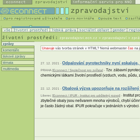
zpravodajstvi.ecn.cz
> zpravodajství > zpr
zprávy
Unavuje
vás tvorba stránek v HTML? Nemá webmaster
čas
na j
komentáře
tiskové zprávy
témata
Odpalování pyrotechniky nyní eskaluje, 
27. 12. 2021 -
multimedia
Tzv. zábavní pyrotec
PRAHA [
Econnect / Společnost pro zvířata
] -
chemickými látkami životní prostředí (vzduch, vodu, půdu,
Obalová výzva upozorňuje na rozšířený
22. 12. 2021 -
Institut p
Liberec [
Econnect / IPUR - Institut pro udržitelný rozvoj
] -
zbytečné obaly jsou nešvarem mnoha výrobců, chybí účinný
je často žádný obal. IPUR pokračuje v jednáních s výrobci