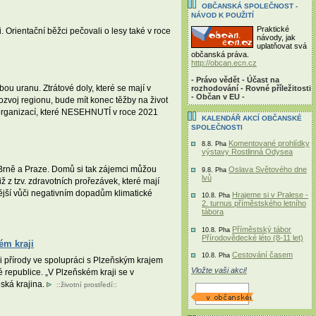
OBČANSKÁ SPOLEČNOST -
NÁVOD K POUŽITÍ
Praktické
ci. Orientační běžci pečovali o lesy také v roce
návody, jak
uplatňovat svá
občanská práva.
http://obcan.ecn.cz
- Právo vědět - Účast na
u uranu. Ztrátové doly, které se mají v
rozhodování - Rovné příležitosti
- Občan v EU -
rozvoj regionu, bude mít konec těžby na život
h organizací, které NESEHNUTÍ v roce 2021
KALENDÁŘ AKCÍ OBČANSKÉ
SPOLEČNOSTI
Komentované prohlídky
8.8. Pha
výstavy Rostlinná Odysea
v Brně a Praze. Domů si tak zájemci můžou
Oslava Světového dne
9.8. Pha
lvů
 z tzv. zdravotních prořezávek, které mají
nější vůči negativním dopadům klimatické
Hrajeme si v Pralese -
10.8. Pha
2. turnus příměstského letního
tábora
Příměstský tábor
10.8. Pha
Přírodovědecké léto (8-11 let)
ém kraji
Cestování časem
10.8. Pha
i přírody ve spolupráci s Plzeňským krajem
Vložte vaši akci!
é republice. „V Plzeňském kraji se v
ská krajina.
::
životní prostředí
::