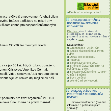
Deník o životním prostředí
inovace, výživa & empowerment”, jehož cílem
EKOLOGICKÉ STRÁNKY
vého řetězce a přístupu na místní trhy.
HOSTUJÍCÍ NA SERVERU
další data cenná pro hospodaření drobných
ECONNECTU
Přehled
všech stránek
ekologických organizací,
projektů a tématických stránek
najdete
zde
.
Nové stránky:
limatu COP26. Po dlouhých letech
Greenpeace - Akční tým
Spolek přátel koček a jiných
zvířat
Ústav pro ekopolitiku
Automat
Biopotravina roku 2003
íce jak 66 tisíc lidí, čímž bylo dosaženo
Brněnský železniční uzel na
počátku 21. století
s Benem Cristovao, Veronikou Čermák
Stretegie udržitelného rozvoje -
ratoří. Video s názvem A jak zareagujete na
O nás? S námi!
Sovy do škol
ebrit. A jejich reakce dojímají celou naši
World Carfree Network
DISKUSE O ŽIVOTNÍM
PROSTŘEDÍ A REGIONÁLNÍM
ROZVOJI
šit podmínky pro život organismů v CHKO
aké nové tůně. To vše na polích manželů
- E-mailové konference (pro další
informace a přihlášení piště
správci):