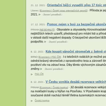
Orientační běžci vysadili přes 17 tisíc 
21. 12. 2021 -
Příroda je je
Liberec [
Econnect / Český svaz orientačních sportů
] -
2021.
::
životní prostředí
::
Pomoc nejen v boji za bezpečné ukonče
17. 12. 2021 -
Obyvatele a obyvatelky Kirovohradské o
PRAHA [
NESEHNUTÍ
] -
nejbližších letech uzavřít, představují pro místní lidi a p
v oblasti další negativní dopady. O bezpečné ukončení těž
podpořilo.
::
životní prostředí
::
Kde koupit vánoční stromeček z šetrně
8. 12. 2021 -
I o letošních svátcích je možné p
BRNO [
Econnect / FSC ČR
] -
odnést krásný stromeček z opravdového lesa a zároveň tím p
pozitivní vliv na zdraví lesa. Díky těmto výchovným zásahů
změny.
::
životní prostředí
::
FSC ČR
V Česku vznikla desátá rezervace velkých
8. 12. 2021 -
Již desátá rezervace velkýc
PRAHA [
Econncet / Česká krajina
] -
na mokřadní louky u Nýřan na Plzeňsku. V Plzeňském kraji j
současné době nachází téměř třetina tuzemských rezervací 
Česká krajina