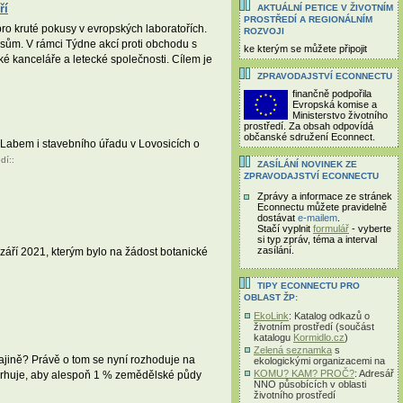
ří
AKTUÁLNÍ PETICE V ŽIVOTNÍM
PROSTŘEDÍ A REGIONÁLNÍM
ro kruté pokusy v evropských laboratořích.
ROZVOJI
usům. V rámci Týdne akcí proti obchodu s
ke kterým se můžete připojit
ké kanceláře a letecké společnosti. Cílem je
ZPRAVODAJSTVÍ ECONNECTU
finančně podpořila
Evropská komise a
Ministerstvo životního
prostředí. Za obsah odpovídá
občanské sdružení Econnect.
 Labem i stavebního úřadu v Lovosicích o
edí
::
ZASÍLÁNÍ NOVINEK ZE
ZPRAVODAJSTVÍ ECONNECTU
Zprávy a informace ze stránek
Econnectu můžete pravidelně
dostávat
e-mailem
.
Stačí vyplnit
formulář
- vyberte
si typ zpráv, téma a interval
zasílání.
září 2021, kterým bylo na žádost botanické
TIPY ECONNECTU PRO
OBLAST ŽP:
EkoLink
: Katalog odkazů o
životním prostředí (součást
katalogu
Kormidlo.cz
)
Zelená seznamka
s
ajině? Právě o tom se nyní rozhoduje na
ekologickými organizacemi na
KOMU? KAM? PROČ?
: Adresář
vrhuje, aby alespoň 1 % zemědělské půdy
NNO působících v oblasti
životního prostředí