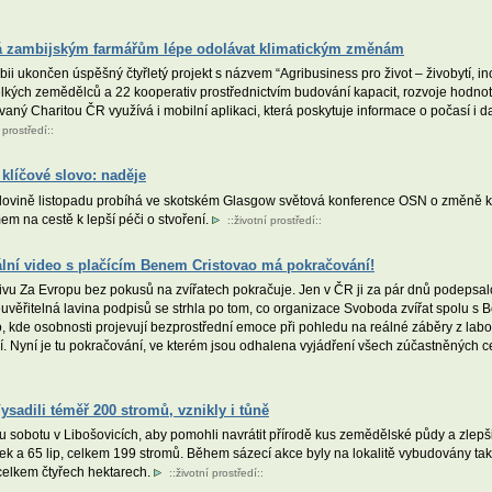
á zambijským farmářům lépe odolávat klimatickým změnám
ii ukončen úspěšný čtyřletý projekt s názvem “Agribusiness pro život – živobytí, 
elkých zemědělců a 22 kooperativ prostřednictvím budování kapacit, rozvoje hodnoto
ný Charitou ČR využívá i mobilní aplikaci, která poskytuje informace o počasí i 
 prostředí
::
klíčové slovo: naděje
lovině listopadu probíhá ve skotském Glasgow světová konference OSN o změně k
m na cestě k lepší péči o stvoření.
::
životní prostředí
::
lní video s plačícím Benem Cristovao má pokračování!
u Za Evropu bez pokusů na zvířatech pokračuje. Jen v ČR ji za pár dnů podepsalo v
uvěřitelná lavina podpisů se strhla po tom, co organizace Svoboda zvířat spolu 
, kde osobnosti projevují bezprostřední emoce při pohledu na reálné záběry z labo
idí. Nyní je tu pokračování, ve kterém jsou odhalena vyjádření všech zúčastněných cel
Vysadili téměř 200 stromů, vznikly i tůně
u sobotu v Libošovicích, aby pomohli navrátit přírodě kus zemědělské půdy a zlep
rušek a 65 lip, celkem 199 stromů. Během sázecí akce byly na lokalitě vybudovány t
 celkem čtyřech hektarech.
::
životní prostředí
::