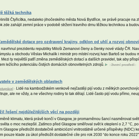
ě těžká technika
iništi Čtyřicítka, nedaleko jihočeského města Nová Bystřice, se právě pracuje na 
k zde zahájil zemní práce v podobě stržení travního drnu těžkou technikou a budov
Zemědělské dotace pro ozdravení krajiny, odklon od uhlí a rozvoj obnov
 navrhnul prezidentu republiky Miloši Zemanovi členy a členky nové vlády ČR. Navr
myslu a obchodu Věslav Michalík i ministr pro místní rozvoj Ivan Bartoš se budou 
 Mezi ty největší patří změna zemědělských dotací a dalších pravidel, tak aby přispí
adem ležícího potenciálu čistých domácích obnovitelných zdrojů.
::
životní prostředí
::
vatele v zemědělských oblastech
Lidé na kambodžském venkově nejčastěji pijí vodu z mělkých povrchových 
polupráce
] -
uje, ale ne vždy, a ne všechny rodiny to tak dělají. Lidé často pijí vodu přímo, n
 řešení nejdůležitějších věcí na později
ěně klimatu, která právě končí v Glasgow, je promarněnou šancí nasměrovat svět
světa o moc nezlepšil. Zatímco před Glasgow směřoval svět k oteplení o 2,7 °C, p
m Glasgow předložit dostatečně ambiciózní vnitrostátně určené příspěvky (NDC) k
ům pouze klade za úkol předložit dostatečné cíle pro rok 2030 “do konce roku 2022”