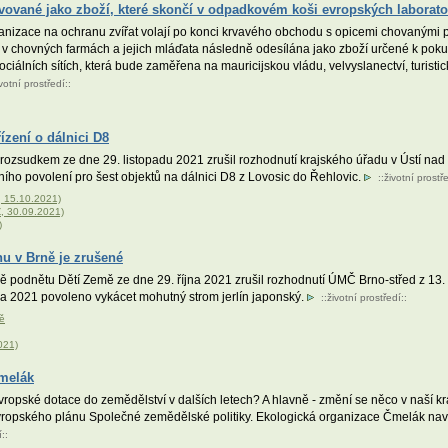
vované jako zboží, které skončí v odpadkovém koši evropských laborato
anizace na ochranu zvířat volají po konci krvavého obchodu s opicemi chovanými p
ny v chovných farmách a jejich mláďata následně odesílána jako zboží určené k pok
álních sítích, která bude zaměřena na mauricijskou vládu, velvyslanectví, turistic
votní prostředí
::
ízení o dálnici D8
rozsudkem ze dne 29. listopadu 2021 zrušil rozhodnutí krajského úřadu v Ústí nad
ího povolení pro šest objektů na dálnici D8 z Lovosic do Řehlovic.
::
životní prostř
Z, 15.10.2021)
Z, 30.09.2021)
)
u v Brně je zrušené
 podnětu Dětí Země ze dne 29. října 2021 zrušil rozhodnutí ÚMČ Brno-střed z 13. 
na 2021 povoleno vykácet mohutný strom jerlín japonský.
::
životní prostředí
::
ně
021)
Čmelák
ropské dotace do zemědělství v dalších letech? A hlavně - změní se něco v naší kr
evropského plánu Společné zemědělské politiky. Ekologická organizace Čmelák na
í
::