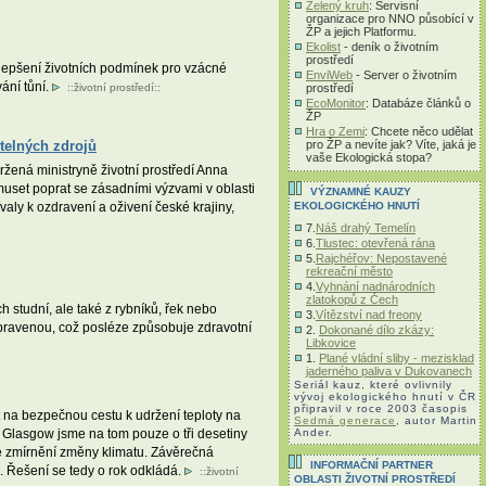
Zelený kruh
: Servisní
organizace pro NNO působící v
ŽP a jejich Platformu.
Ekolist
- deník o životním
prostředí
zlepšení životních podmínek pro vzácné
EnviWeb
- Server o životním
ání tůní.
prostředí
::
životní prostředí
::
EcoMonitor
: Databáze článků o
ŽP
Hra o Zemi
: Chcete něco udělat
pro ŽP a nevíte jak? Víte, jaká je
itelných zdrojů
vaše Ekologická stopa?
žená ministryně životní prostředí Anna
muset poprat se zásadními výzvami v oblasti
VÝZNAMNÉ KAUZY
EKOLOGICKÉHO HNUTÍ
valy k ozdravení a oživení české krajiny,
7.
Náš drahý Temelín
6.
Tlustec: otevřená rána
5.
Rajchéřov: Nepostavené
rekreační město
4.
Vyhnání nadnárodních
zlatokopů z Čech
studní, ale také z rybníků, řek nebo
3.
Vítězství nad freony
eupravenou, což posléze způsobuje zdravotní
2.
Dokonané dílo zkázy:
Libkovice
1.
Plané vládní sliby - mezisklad
jaderného paliva v Dukovanech
Seriál kauz, které ovlivnily
vývoj ekologického hnutí v ČR
připravil v roce 2003 časopis
 na bezpečnou cestu k udržení teploty na
Sedmá generace
, autor Martin
Ander.
o Glasgow jsme na tom pouze o tři desetiny
e zmírnění změny klimatu. Závěrečná
INFORMAČNÍ PARTNER
. Řešení se tedy o rok odkládá.
::
životní
OBLASTI ŽIVOTNÍ PROSTŘEDÍ