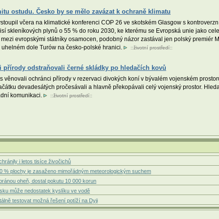
itu ostudu. Česko by se mělo zavázat k ochraně klimatu
stoupil včera na klimatické konferenci COP 26 ve skotském Glasgow s kontroverzní
emisí skleníkových plynů o 55 % do roku 2030, ke kterému se Evropská unie jako ce
al mezi evropskými státníky osamocen, podobný názor zastával jen polský premiér 
 v uhelném dole Turów na česko-polské hranici.
::
životní prostředí
::
i přírody odstraňovali černé skládky po hledačích kovů
věnovali ochránci přírody v rezervaci divokých koní v bývalém vojenském prostoru 
a začátku devadesátých pročesávali a hlavně překopávali celý vojenský prostor. Hle
mádní komunikaci.
::
životní prostředí
::
ránily i letos tisíce živočichů
 50 % plochy je zasaženo mimořádným meteorologickým suchem
 bránou oheň, dostal pokutu 10 000 korun
msku může nedostatek kyslíku ve vodě
lně testovat možná řešení potíží na Dyji