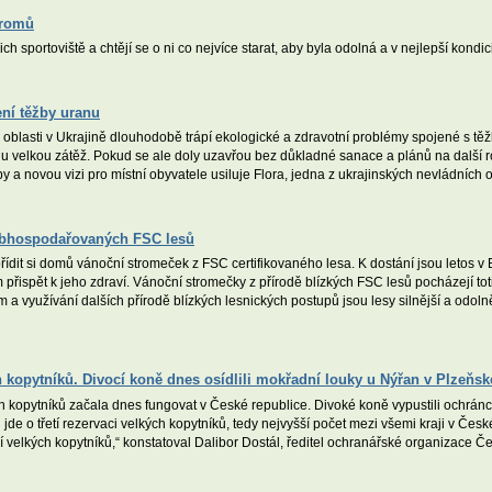
stromů
jich sportoviště a chtějí se o ni co nejvíce starat, aby byla odolná a v nejlepší kondi
ní těžby uranu
blasti v Ukrajině dlouhodobě trápí ekologické a zdravotní problémy spojené s těžbo
řírodu velkou zátěž. Pokud se ale doly uzavřou bez důkladné sanace a plánů na další 
by a novou vizi pro místní obyvatele usiluje Flora, jedna z ukrajinských nevládníc
 obhospodařovaných FSC lesů
ořídit si domů vánoční stromeček z FSC certifikovaného lesa. K dostání jsou letos 
řispět k jeho zdraví. Vánoční stromečky z přírodě blízkých FSC lesů pocházejí totiž
m a využívání dalších přírodě blízkých lesnických postupů jsou lesy silnější a odol
 kopytníků. Divocí koně dnes osídlili mokřadní louky u Nýřan v Plzeňsk
h kopytníků začala dnes fungovat v České republice. Divoké koně vypustili ochránc
de o třetí rezervaci velkých kopytníků, tedy nejvyšší počet mezi všemi kraji v Česk
velkých kopytníků,“ konstatoval Dalibor Dostál, ředitel ochranářské organizace Če