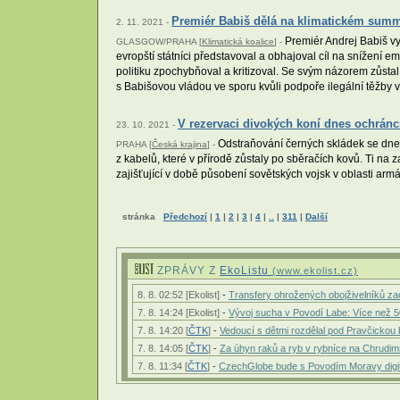
Premiér Babiš dělá na klimatickém summ
2. 11. 2021 -
Premiér Andrej Babiš vy
GLASGOW/PRAHA [
Klimatická koalice
] -
evropští státníci představoval a obhajoval cíl na snížení 
politiku zpochybňoval a kritizoval. Se svým názorem zůst
s Babišovou vládou ve sporu kvůli podpoře ilegální těžby
V rezervaci divokých koní dnes ochránc
23. 10. 2021 -
Odstraňování černých skládek se dnes 
PRAHA [
Česká krajina
] -
z kabelů, které v přírodě zůstaly po sběračích kovů. Ti n
zajišťující v době působení sovětských vojsk v oblasti ar
stránka
Předchozí
|
1
|
2
|
3
|
4
|
..
|
311
|
Další
ZPRÁVY Z
EkoListu
(www.ekolist.cz)
8. 8. 02:52 [Ekolist]
-
Transfery ohrožených obojživelníků zach
7. 8. 14:24 [Ekolist]
-
Vývoj sucha v Povodí Labe: Více než
7. 8. 14:20 [
ČTK
]
-
Vedoucí s dětmi rozdělal pod Pravčickou
7. 8. 14:05 [
ČTK
]
-
Za úhyn raků a ryb v rybníce na Chrudi
7. 8. 11:34 [
ČTK
]
-
CzechGlobe bude s Povodím Moravy digitá