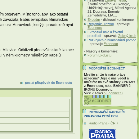
na serveru
Zdravá města
:
Životní prostředí & Ekologie,
Udržitelný rozvoj, Místní Agenda
21, Doprava, Energie,
m projevem. Místo toho, aby jako ostatní
Zemědělství, EIA,...
lek zavázala, Babiš evropskou klimatickou
Ekodům
- diskusní konference
Regionální rozvoj
- spravuje
Mateusz Morawiecki, který je paradoxně nyní
Econnect
Evropská unie a životní
prostředí
- spravuje
Zelený kruh
Rozvojová a humanitární pomoc
- spravuje
Econnect
Milovice. Odklízeli především staré izolace
- Názory a komentáře:
dali v něm kilometry měděných kabelů
Fórum EkoListu
PODPOŘTE ECONNECT
Myslíte si, že je naše práce
užitečná? Dejte o nás vědět a
umístěte na své stránky
ZPRÁVY
poslat příspěvek do Econnectu
z Econnectu, nebo
BANNER
či
IKONU
Econnectu.
Více v sekci
o Econnectu
INFORMAČNÍ PARTNEŘI
ZPRAVODAJSTVÍ ECN
Radio Praha - ČR 7