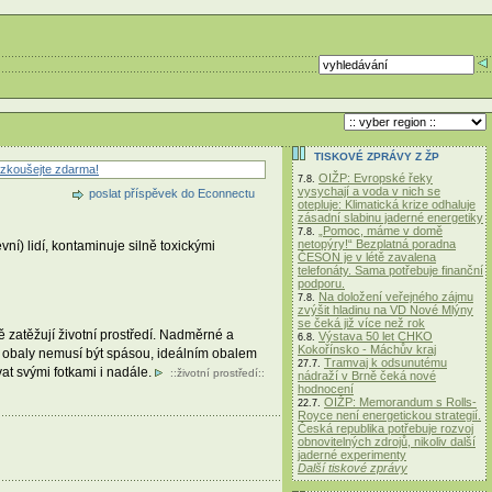
TISKOVÉ ZPRÁVY Z ŽP
zkoušejte zdarma!
OIŽP: Evropské řeky
7.8.
vysychají a voda v nich se
poslat příspěvek do Econnectu
otepluje: Klimatická krize odhaluje
zásadní slabinu jaderné energetiky
„Pomoc, máme v domě
7.8.
netopýry!“ Bezplatná poradna
ní) lidí, kontaminuje silně toxickými
ČESON je v létě zavalena
telefonáty. Sama potřebuje finanční
podporu.
Na doložení veřejného zájmu
7.8.
zvýšit hladinu na VD Nové Mlýny
se čeká již více než rok
ě zatěžují životní prostředí. Nadměrné a
Výstava 50 let CHKO
6.8.
Kokořínsko - Máchův kraj
é obaly nemusí být spásou, ideálním obalem
Tramvaj k odsunutému
27.7.
at svými fotkami i nadále.
::
životní prostředí
::
nádraží v Brně čeká nové
hodnocení
OIŽP: Memorandum s Rolls-
22.7.
Royce není energetickou strategií.
Česká republika potřebuje rozvoj
obnovitelných zdrojů, nikoliv další
jaderné experimenty
Další tiskové zprávy