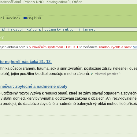
Kalendář akcí
|
Práce v NNO
|
Katalog odkazů
|
Občan
ávy
ejich aktualizaci? S
publikačním systémem TOOLKIT
to zvládnete
snadno, rychle a sami
:
Vy
to nejhorší nás čeká 31. 12.
hnika působí zranění, trauma, šok a smrt zvířatům, poškozuje zdraví (tělesné i dušev
 zeleň), jejím použitím škoditel porušuje mnoho zákonů.
::
životní prostředí
::
 nešvar: zbytečné a nadměrné obaly
ro udržitelný rozvoj vyzývá k redukci obalů, které se záhy stávají odpadem a zbytečn
 státní dohled, který by vymáhal dodržování zákona o obalech. Ani recyklovateln
 a prodejci, do databáze zbytečně a nadměrně balených výrobků mohou lidé přispív