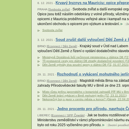
Krvavý byznys na Mauriciu: opice přepra
6. 12. 2021 -
Svoboda zvířat a další evropské org
PRAHA [
Svoboda zvířat
] -
Opice jsou totiž násilím odebírány z volné přírody, vězně
opicemi z Mauricia proběhnou veřejné akce i kampaň na soci
ukončení obchodu s opicemi pro výzkum a testování.
::
ži
Svoboda zvířat
Soud zrušil další vyloučení Dětí Země z ř
3. 12. 2021 -
Krajský soud v Ústí nad Labem 
BRNO [
Econnect / Děti Země
] -
vyloučení Dětí Země z řízení o vydání dodatečného stavebn
Ministryně Dostálová řeší nečinnost ministerstva u dálnice D8 (T
Tři postavené cesty pro dálnici D8 ztratily dodatečné povolení (T
Děti Země vyhrály dva soudní spory o dálnici D8 (TZ, 01.07.2021
Rozhodnutí o vykácení mohutného jerlín
29. 11. 2021 -
Magistrát města Brna na základě
BRNO [
Econnect / Děti Země
] -
zahrady Přírodovědecké fakulty MU v Brně ze dne 23. srp
Místo růstu jerlínu japonského v botanické zahradě PřF MU v Br
Děti Země brání vykácet v Brně mohutný jerlín (TZ, 23.11.2021)
Nekonečný boj o javor v centru města u konce? (článek, 22.04.2
Jedno procento pro přírodu, navrhuje 
29. 11. 2021 -
Jak se budou rozdělovat ev
LIBEREC [
Econnect / SPP Čmelák
] -
Ministerstvu zemědělství v rámci připomínkování návrhu 
bylo od roku 2025 vyčleněno pro přírodu.
::
životní prostřed