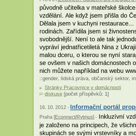
původně učitelka v mateřské školc
vzdělání. Ale když jsem přišla do Če
Dělala jsem v kuchyni restaurace..
rodinách. Zařídila jsem si živnoste
svobodnější. Není to ale tak jednod
vypráví jednatřicetiletá Nina z Ukra
malou dceru, o kterou se nyní stara
se ovšem v našich domácnostech o
nich můžete například na webu ww
::
gender
,
lidská práva
,
občanský sektor
,
in
Stránky Pracovnice v domácnosti
diskuse
[počet příspěvků:
1
]
Informační portál prop
16. 10. 2012 -
Inkluzívní vzd
Praha [
Econnect/Rytmus
] -
je založeno na principech, že všichn
skupinách se svými vrstevníky a m