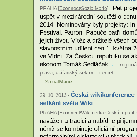
Pět proje
PRAHA [
Econnect/SozialMarie
] -
uspět v mezinárodní soutěži o cenu 
2014. Nominovány byly projekty: In
Festival, Patron, Papuče patří domů
jejich život. Vítěz a držitelé všech
slavnostním udílení cen 1. května
ve Vídni. Za Českou republiku se akt
ekonom Tomáš Sedláček.
::
regioná
práva
,
občanský sektor
,
internet
::
SozialMarie
Česká wikikonference 
29. 10. 2013 -
setkání světa Wiki
PRAHA [
Econnect/Wikimedia Česká republi
naváže na tradici a nabídne příjemn
němž se kombinuje oficiální progr
neformálními diskuzemi v předsálí. 