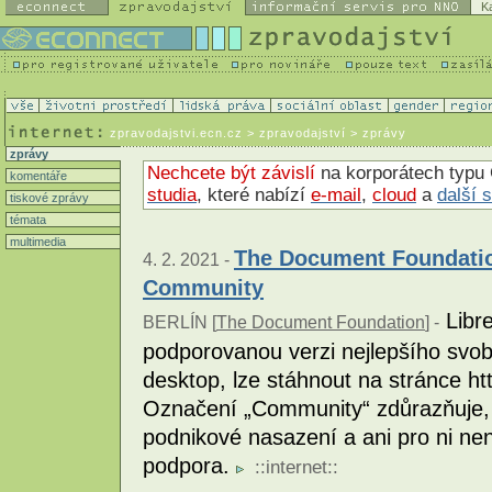
K
zpravodajstvi.ecn.cz
> zpravodajství > zprávy
zprávy
Nechcete být závislí
na korporátech typu 
komentáře
studia
, které nabízí
e-mail
,
cloud
a
další 
tiskové zprávy
témata
multimedia
The Document Foundatio
4. 2. 2021 -
Community
Libre
BERLÍN [
The Document Foundation
] -
podporovanou verzi nejlepšího svo
desktop, lze stáhnout na stránce htt
Označení „Community“ zdůrazňuje, 
podnikové nasazení a ani pro ni ne
podpora.
::
internet
::