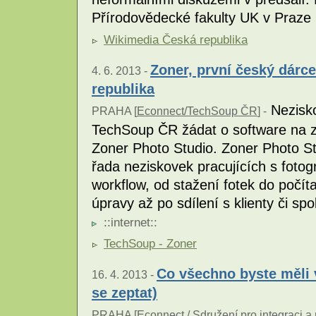
Přírodovědecké fakulty UK v Praze
Wikimedia Česká republika
Zoner, první český dár
4. 6. 2013 -
republika
Nezisko
PRAHA [
Econnect/TechSoup ČR
] -
TechSoup ČR žádat o software na zpr
Zoner Photo Studio. Zoner Photo Stu
řada neziskovek pracujících s fotog
workflow, od stažení fotek do počít
úpravy až po sdílení s klienty či sp
::
internet
::
TechSoup - Zoner
Co všechno byste měli 
16. 4. 2013 -
se zeptat)
PRAHA [
Econnect / Sdružení pro integraci a m