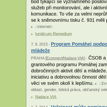
bod týkající se významného posilo
služeb při monitorování, ale i aktiv
komunikace. To vše za velmi neprů
se k sněmovnímu tisku č. 931 měli 
::
internet
::
Iuridicum Remedium
Program Pomáhej podpoří
7. 9. 2015 -
mládeže
ČSOB a N
PRAHA [
Econnect/Nadace VIA
] -
grantového programu Pomáhej zaměř
dobročinných aktivit dětí a mládeže
iniciativu a dobrovolnou činnost dět
věci ve svém okolí k lepšímu.
::
živ
oblast
,
gender
,
lidská práva
,
občanský sek
Nadace VIA
Veřejnost může nominova