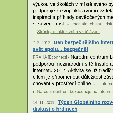
výukou ve školách v místě svého b
podporuje rozvoj inkluzívního vzděl
inspiraci a příklady osvědčených met
širší veřejnost.
::
sociální oblast
,
lids
Stránky o inkluzivním vzdělávání
Den bezpečnějšího intern
7. 2. 2012 -
svět spolu... bezpečně!
Národní centrum be
PRAHA [
Econnect
] -
podporou mezinárodní sítě Insafe 
internetu 2012. Aktivita se už tradi
cílem je připomenout důležitost z
chování v prostředí online.
::
interne
Národní centrum bezpečnějšího Interne
Týden Globálního rozvo
14. 11. 2011 -
diskusí o hrdinech