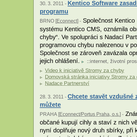
Kentico Software zasad
30. 3. 2011 -
programu
Společnost Kentico 
BRNO [
Econnect
] -
systému Kentico CMS, oznámila obno
chyby“. Ve spolupráci s Nadací Par
programovou chybu nalezenou v pos
Společnost se zároveň zavázala op
jejich ohlášení.
::
internet
,
životní pros
Video k iniciativě Stromy za chyby
Domovská stránka iniciativy Stromy za
Nadace Partnerství
Chcete stavět vzdušné 
28. 3. 2011 -
můžete
Známo
PRAHA [
Econnect/Portus Praha, o.s.
] -
občané kupují cihly a staví z nich v
nyní doplňuje nový druh sbírky, při