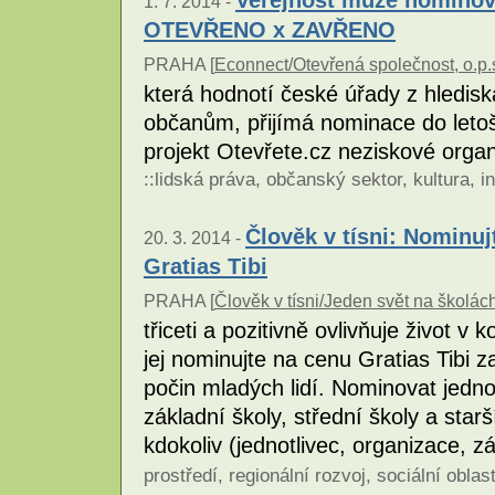
1. 7. 2014 -
OTEVŘENO x ZAVŘENO
PRAHA [
Econnect/Otevřená společnost, o.p.
která hodnotí české úřady z hledisk
občanům, přijímá nominace do leto
projekt Otevřete.cz neziskové orga
::
lidská práva
,
občanský sektor
,
kultura
,
i
Člověk v tísni: Nominu
20. 3. 2014 -
Gratias Tibi
PRAHA [
Člověk v tísni/Jeden svět na školá
třiceti a pozitivně ovlivňuje život 
jej nominujte na cenu Gratias Tibi z
počin mladých lidí. Nominovat jedno
základní školy, střední školy a starš
kdokoliv (jednotlivec, organizace, z
prostředí
,
regionální rozvoj
,
sociální oblas