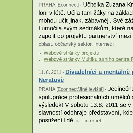
Učitelka Zuzana Kru
PRAHA [
Econnect
] -
loni v létě. Učila tam žáky na zákla
mohou učit jinak, zábavněji. Své záž
tlumočila svým sedmákům, které nad
zapojit do projektu partnerství mezi
oblast
,
občanský sektor
,
internet
::
Webové stránky projektu
Webové stránky Multikulturního centra 
Divadelníci a mentálně 
11. 8. 2011 -
Neratově
Jedinečná
PRAHA [
Econnect/Jiné jeviště
] -
spolupráce profesionálních umělců 
výsledek! V sobotu 13.8. 2011 se v
slavností odehraje představení, kd
postižení lidé.
::
internet
::