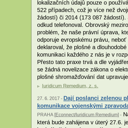
lokalizačních údajů pouze o použív
522 případech, což je více než dvo
žádostí) či 2014 (173 087 žádostí).
odkud telefonoval. Obrovský meziroč
problém, že naše právní úprava, kt
odporuje evropskému právu, neboť
deklaroval, že plošné a dlouhodobé
komunikaci každého z nás je v rozp
Přesto tato praxe trvá a dle vyjádř
se žádná novelizace zákona o elekt
plošné shromažďování dat upravuje
Iuridicum Remedium, z. s.
Dají poslanci zelenou 
27. 6. 2017 -
komunikace vojenskými zpravoda
Na
PRAHA [
Econnect/Iuridicum Remedium
] -
která bude zahájena v úterý 27.6. j