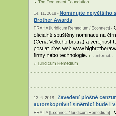
The Document Foundation
Nominujte největšího s
14. 11. 2018 -
Brother Awards
O
PRAHA [
Iuridicum Remedium / Econnect
] -
oficiálně spuštěny nominace na čtr
(Cena Velkého bratra) a veřejnost 
posílat přes web www.bigbrotherawar
firmy nebo technologie.
::
internet
::
Iuridicum Remedium
Zavedení plošné cenzur
13. 6. 2018 -
autorskoprávní směrnicí bude i 
V
PRAHA [
Econnect / Iuridicum Remedium
] -