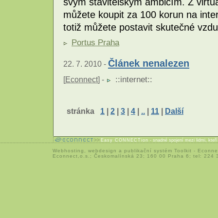
svým stavitelským ambicím. Z virtuál
můžete koupit za 100 korun na inte
totiž můžete postavit skutečné vz
Portus Praha
Článek nenalezen
22. 7. 2010 -
::
internet
::
[
Econnect
] -
stránka
1
|
2
|
3
|
4
|
..
|
11
|
Další
Easy CONNECTion
- snadné spojení mezi lidmi, kteř
Webhosting
,
webdesign
a
publikační systém Toolkit
-
Econne
Econnect,o.s.; Českomalínská 23; 160 00 Praha 6; tel: 224