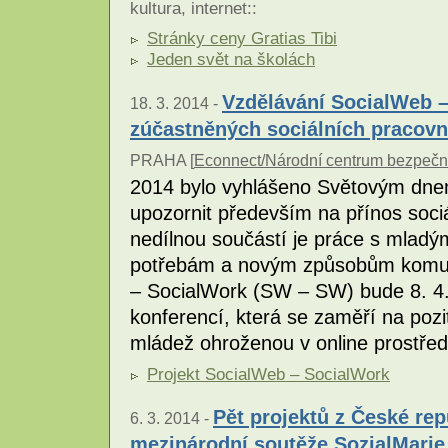
kultura
,
internet
::
Stránky ceny Gratias Tibi
Jeden svět na školách
Vzdělávání SocialWeb 
18. 3. 2014 -
zúčastněných sociálních pracovn
PRAHA [
Econnect/Národní centrum bezpečně
2014 bylo vyhlášeno Světovým dnem
upozornit především na přínos sociá
nedílnou součástí je práce s mladými
potřebám a novým způsobům komun
– SocialWork (SW – SW) bude 8. 4.
konferencí, která se zaměří na poziti
mládež ohroženou v online prostřed
Projekt SocialWeb – SocialWork
Pět projektů z České re
6. 3. 2014 -
mezinárodní soutěže SozialMarie