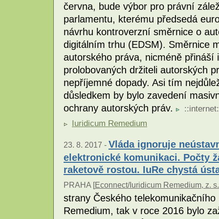
června, bude výbor pro právní zálež
parlamentu, kterému předsedá euro
návrhu kontroverzní směrnice o au
digitálním trhu (EDSM). Směrnice 
autorského práva, nicméně přináší 
prolobovaných držiteli autorských p
nepříjemné dopady. Asi tím nejdůlež
důsledkem by bylo zavedení masivn
ochrany autorských práv.
::
internet
:
Iuridicum Remedium
Vláda ignoruje neústav
23. 8. 2017 -
elektronické komunikaci. Počty ž
raketově rostou. IuRe chystá ústa
PRAHA [
Econnect/Iuridicum Remedium, z. s.
strany Českého telekomunikačního ú
Remedium, tak v roce 2016 bylo za