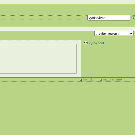
vytisknout
kontakt
mapa stránek