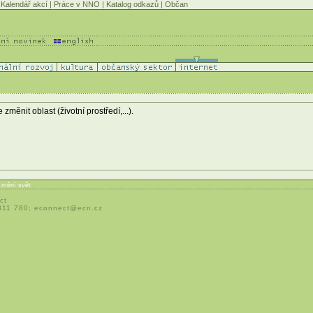
Kalendář akcí
|
Práce v NNO
|
Katalog odkazů
|
Občan
ěnit oblast (životní prostředí,...).
í mění svět
ct
 311 780;
econnect@ecn.cz