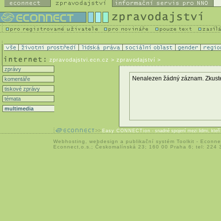
zpravodajstvi.ecn.cz
> zpravodajství >
zprávy
Nenalezen žádný záznam. Zkuste zm
komentáře
tiskové zprávy
témata
multimedia
Easy CONNECTion
- snadné spojení mezi lidmi, kteř
Webhosting
,
webdesign
a
publikační systém Toolkit
-
Econne
Econnect,o.s.; Českomalínská 23; 160 00 Praha 6; tel: 224