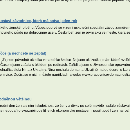
skutečnit. Evropský soud pro lidská práva nyní nařídil projednání tohoto případu. 
ostaví závodnice, která má sotva jeden rok
ského ženského běhu. Vůbec poprvé se v zemi uskuteční speciální závod zaměřen
rtovného půjde na dobročinné účely. Český běh žen je první akcí ve městě, která se 
čce (a nechcete se zeptat)
„Já jsem původně učitelka v mateřské školce. Nejsem uklízečka, mám řádné vzdělán
. Časem jsem začala s úklidem po rodinách. Zařídila jsem si živnostenské oprávnění
ednatřicetiletá Nina z Ukrajiny. Nina nechala doma na Ukrajině malou dceru, o ktero
m více. Dočíst se o nich můžete například na webu www.pracovnicevdomacnosti.
hodněnou většinou
dní den žen a s ním i skutečnost, že ženy a dívky po celém světě nadále zůstáv
e nepodařilo výrazněji posílit jejich ekonomické postavení, posílit podíl žen na ro