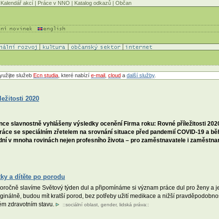
Kalendář akcí
|
Práce v NNO
|
Katalog odkazů
|
Občan
yužijte služeb
Ecn studia
, které nabízí
e-mail
,
cloud
a
další služby
.
ežitosti 2020
ce slavnostně vyhlášeny výsledky ocenění Firma roku: Rovné příležitosti 2020
práce se speciálním zřetelem na srovnání situace před pandemií COVID-19 a b
adní v mnoha rovinách nejen profesního života – pro zaměstnavatele i zaměstna
tky a dítěte po porodu
oročně slavíme Světový týden dul a připomínáme si význam práce dul pro ženy a j
ginálně, budou mít kratší porod, bez potřeby užití medikace a nižší pravděpodobn
ém zdravotním stavu.
::
sociální oblast
,
gender
,
lidská práva
::