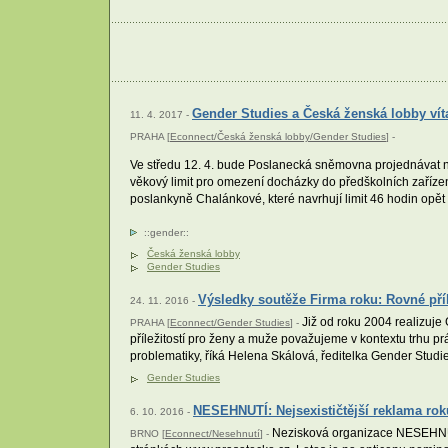
Gender Studies a Česká ženská lobby vítaj
11. 4. 2017 -
PRAHA [
Econnect/Česká ženská lobby/Gender Studies
] -
Ve středu 12. 4. bude Poslanecká sněmovna projednávat nov
věkový limit pro omezení docházky do předškolních zařízen
poslankyně Chalánkové, které navrhují limit 46 hodin opět 
::
gender
::
Česká ženská lobby
Gender Studies
Výsledky soutěže Firma roku: Rovné příle
24. 11. 2016 -
Již od roku 2004 realizuje 
PRAHA [
Econnect/Gender Studies
] -
příležitostí pro ženy a muže považujeme v kontextu trhu p
problematiky, říká Helena Skálová, ředitelka Gender Studies
Gender Studies
NESEHNUTÍ: Nejsexističtější reklama rok
6. 10. 2016 -
Nezisková organizace NESEHNUTÍ 
BRNO [
Econnect/Nesehnutí
] -