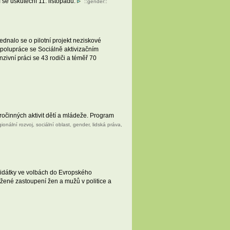
 se uskuteční 11. listopadu.
::
gender
::
ednalo se o pilotní projekt neziskové
 spolupráce se Sociálně aktivizačním
zivní práci se 43 rodiči a téměř 70
očinných aktivit dětí a mládeže. Program
gionální rozvoj
,
sociální oblast
,
gender
,
lidská práva
,
ndidátky ve volbách do Evropského
vážené zastoupení žen a mužů v politice a