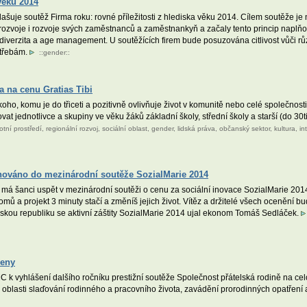
 věku 2014
lašuje soutěž Firma roku: rovné příležitosti z hlediska věku 2014. Cílem soutěže je 
ého rozvoje i rozvoje svých zaměstnanců a zaměstnankyň a začaly tento princip napl
á diverzita a age management. U soutěžících firem bude posuzována citlivost vůč
otřebám.
::
gender
::
a na cenu Gratias Tibi
ho, komu je do třiceti a pozitivně ovlivňuje život v komunitě nebo celé společnosti
t jednotlivce a skupiny ve věku žáků základní školy, střední školy a starší (do 30ti
votní prostředí
,
regionální rozvoj
,
sociální oblast
,
gender
,
lidská práva
,
občanský sektor
,
kultura
,
in
inováno do mezinárodní soutěže SozialMarie 2014
 má šanci uspět v mezinárodní soutěži o cenu za sociální inovace SozialMarie 2014
mů a projekt 3 minuty stačí a změníš jejich život. Vítěz a držitelé všech ocenění b
skou republiku se aktivní záštity SozialMarie 2014 ujal ekonom Tomáš Sedláček.
leny
 k vyhlášení dalšího ročníku prestižní soutěže Společnost přátelská rodině na cel
 oblasti slaďování rodinného a pracovního života, zavádění prorodinných opatření a