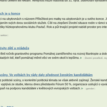
áno celkem 88 reklam. Veřejnost může hlasovat do 31. října. Slavnostní vyhlášení
ách je u konce
ráci na ubytovnách s názvem Příležitost pro matky na ubytovnách je u svého konce. J
jením svých dvou sociálních služeb. Cílil na zlepšení životní situace rodin v rámci
ky Nízkoprahovému klubu Pavlač. Rok a půl trvající projekt nabídl prostor pro inten
sektor
::
vity dětí a mládeže
řetí ročník grantového programu Pomáhej zaměřeného na rozvoj filantropie a dobr
mladých lidí, kteří pomáhají měnit věci ve svém okolí k lepšímu.
::
životní prostředí
,
re
 scény. Ve volbách by rády daly přednost ženským kandidátkám
politické scény, o konkrétní politická témata se však aktivně zajímají. Ženské ka
To vyplývá ze studie, kterou dnes představilo Fórum 50 %, organizace usilující o vy
mpaň na podporu kandidátek v květnových evropských volbách.
::
gender
::