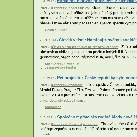
Firma roku: Rovné příležitosti z hlediska
8. 4. 2014 -
Gender Studies, o.p.s., vyh
PRAHA [
Econnect/Gender Studies
] -
začaly vnímat rovné příležitosti jako důležitý princip sv
praxi. Hlavním tématem soutěže se tento rok stává věkov
především ve věku nad padesát let, a jejich specifickým p
Gender Studies
Člověk v tísni: Nominujte svého kandidát
20. 3. 2014 -
Znáte něko
PRAHA [
Člověk v tísni/Jeden svět na školách/Econnect
] -
občanskou aktivitu, postoj nebo počin mladých lidí. Nominova
(jednotlivec, organizace, zájmový klub, oddíl, škola).
::
ži
Stránky ceny Gratias Tibi
Jeden svět na školách
Pět projektů z České republiky bylo nom
6. 3. 2014 -
Pět projektů z České republiky
PRAHA [
Econnect/SozialMarie
] -
Mental Power Prague Film Festival, Patron, Papuče patří do
května 2014 v prostorách rakouského ORF ve Vídni. Za Če
práva
,
občanský sektor
,
internet
::
SozialMarie
Společnost přátelská rodině hledá nové č
3. 2. 2014 -
Tisková zpráva Sítě MC
PRAHA [
Econnect/Síť mateřských center
] -
směřuje zejména k ocenění a šíření příkladů dobré praxe v
::
gender
::