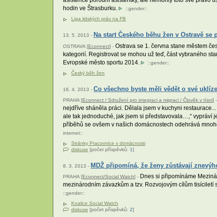
asistence porodní asistentky, ale nemohly toto své právo u
hodin ve Štrasburku.
::
gender
::
Liga lidských práv na FB
Na start Českého běhu žen v Ostravě se p
13. 5. 2013 -
Ostrava se 1. června stane městem če
OSTRAVA [
Econnect
] -
kategorií. Registrovat se mohou už teď, část vybraného sta
Evropské město sportu 2014.
::
gender
::
Český běh žen
Co všechno byste měli vědět o své uklíze
16. 4. 2013 -
PRAHA [
Econnect / Sdružení pro integraci a migraci / Člověk v tísni
] -
nejdříve sháněla práci. Dělala jsem v kuchyni restaurace..
ale tak jednoduché, jak jsem si představovala…,“ vypráví j
příběhů se ovšem v našich domácnostech odehrává mnohe
internet
::
Stránky Pracovnice v domácnosti
diskuse
[počet příspěvků:
1
]
MDŽ připomíná, že ženy zůstávají znevý
8. 3. 2013 -
Dnes si připomínáme Mezináro
PRAHA [
Econnect/Social Watch
] -
mezinárodním závazkům a tzv. Rozvojovým cílům tisíciletí s
::
gender
::
Koalice Social Watch
diskuse
[počet příspěvků:
2
]