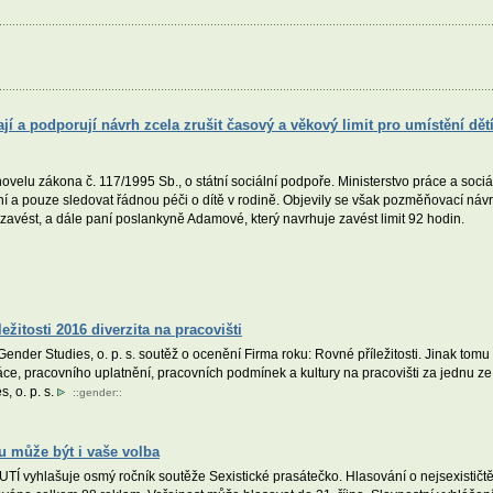
í a podporují návrh zcela zrušit časový a věkový limit pro umístění dětí
elu zákona č. 117/1995 Sb., o státní sociální podpoře. Ministerstvo práce a sociál
í a pouze sledovat řádnou péči o dítě v rodině. Objevily se však pozměňovací návr
zavést, a dále paní poslankyně Adamové, který navrhuje zavést limit 92 hodin.
žitosti 2016 diverzita na pracovišti
Gender Studies, o. p. s. soutěž o ocenění Firma roku: Rovné příležitosti. Jinak tom
ráce, pracovního uplatnění, pracovních podmínek a kultury na pracovišti za jednu z
, o. p. s.
::
gender
::
u může být i vaše volba
vyhlašuje osmý ročník soutěže Sexistické prasátečko. Hlasování o nejsexističtěj