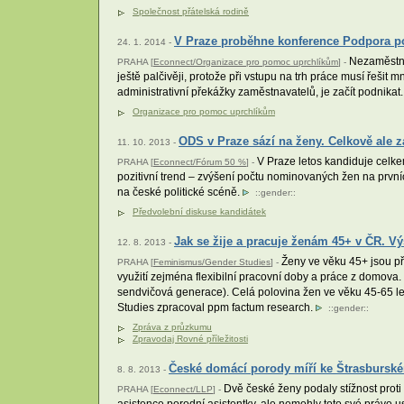
Společnost přátelská rodině
V Praze proběhne konference Podpora po
24. 1. 2014 -
Nezaměstnan
PRAHA [
Econnect/Organizace pro pomoc uprchlíkům
] -
ještě palčivěji, protože při vstupu na trh práce musí řešit 
administrativní překážky zaměstnavatelů, je začít podnikat
Organizace pro pomoc uprchlíkům
ODS v Praze sází na ženy. Celkově ale 
11. 10. 2013 -
V Praze letos kandiduje celk
PRAHA [
Econnect/Fórum 50 %
] -
pozitivní trend – zvýšení počtu nominovaných žen na první
na české politické scéně.
::
gender
::
Předvolební diskuse kandidátek
Jak se žije a pracuje ženám 45+ v ČR. 
12. 8. 2013 -
Ženy ve věku 45+ jsou při
PRAHA [
Feminismus/Gender Studies
] -
využití zejména flexibilní pracovní doby a práce z domova. 
sendvičová generace). Celá polovina žen ve věku 45-65 let,
Studies zpracoval ppm factum research.
::
gender
::
Zpráva z průzkumu
Zpravodaj Rovné příležitosti
České domácí porody míří ke Štrasburs
8. 8. 2013 -
Dvě české ženy podaly stížnost proti
PRAHA [
Econnect/LLP
] -