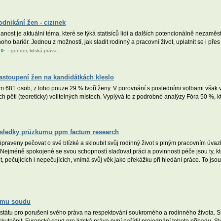
dnikání žen - cizinek
ost je aktuální téma, které se týká statisíců lidí a dalších potencionálně nezamě
mnoho bariér. Jednou z možností, jak sladit rodinný a pracovní život, uplatnit se i 
.
::
gender
,
lidská práva
::
zastoupení žen na kandidátkách kleslo
em 681 osob, z toho pouze 29 % tvoří ženy. V porovnání s posledními volbami vš
ch pěti (teoreticky) volitelných místech. Vyplývá to z podrobné analýzy Fóra 50 %,
Výsledky průzkumu ppm factum research
praveny pečovat o své blízké a skloubit svůj rodinný život s plným pracovním úvaz
Nejméně spokojené se svou schopností slaďovat práci a povinnosti péče jsou ty, kter
 pečujících i nepečujících, vnímá svůj věk jako překážku při hledání práce. To jsou
kému soudu
 státu pro porušení svého práva na respektování soukromého a rodinného života. St