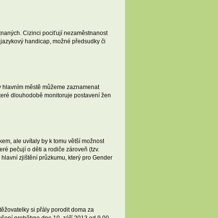
stnaných. Cizinci pociťují nezaměstnanost
přes jazykový handicap, možné předsudky či
ak v hlavním městě můžeme zaznamenat
 které dlouhodobě monitoruje postavení žen
kem, ale uvítaly by k tomu větší možnost
é pečují o děti a rodiče zároveň (tzv.
 hlavní zjištění průzkumu, který pro Gender
ěžovatelky si přály porodit doma za