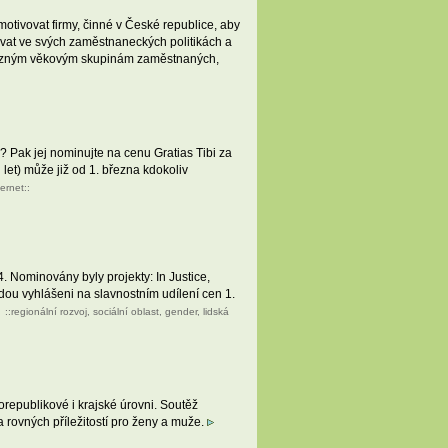
motivovat firmy, činné v České republice, aby
ňovat ve svých zaměstnaneckých politikách a
i různým věkovým skupinám zaměstnaných,
? Pak jej nominujte na cenu Gratias Tibi za
 let) může již od 1. března kdokoliv
ternet
::
. Nominovány byly projekty: In Justice,
udou vyhlášeni na slavnostním udílení cen 1.
::
regionální rozvoj
,
sociální oblast
,
gender
,
lidská
orepublikové i krajské úrovni. Soutěž
 rovných příležitostí pro ženy a muže.