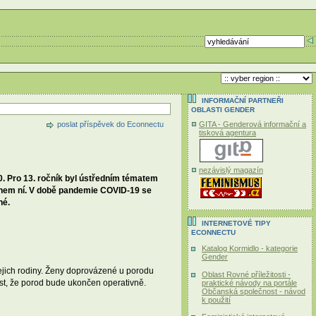
INFORMAČNÍ PARTNEŘI
OBLASTI GENDER
poslat příspěvek do Econnectu
GITA - Genderová informační a
tisková agentura
nezávislý magazín
. Pro 13. ročník byl ústředním tématem
ěhem ní. V době pandemie COVID-19 se
né.
INTERNETOVÉ TIPY
ECONNECTU
Katalog Kormidlo - kategorie
Gender
ejich rodiny. Ženy doprovázené u porodu
Oblast Rovné příležitosti -
ost, že porod bude ukončen operativně.
praktické návody na portále
Občanská společnost - návod
k použití