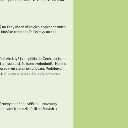
Slyšení proběhne dne 10. září 2013 od 9.00
ý na ženy všech věkových a výkonnostních
hlásí ke kandidatuře Ostravy na titul
í. Ale když jsem přišla do Čech, tak jsem
 a myslela si, že jsem svobodnější. Není to
u se nyní starají její příbuzní. Podobných
cz.
::
gender
,
lidská práva
,
občanský sektor
,
ají znevýhodněnou většinou. Navzdory
zhodování či omezit násilí na ženách.