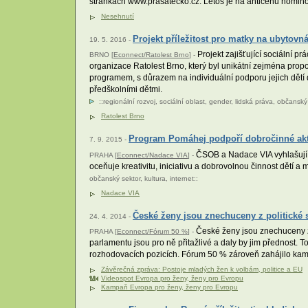
stránkách www.prasatecko.cz. Letos je na anticenu nominov
Nesehnutí
Projekt příležitost pro matky na ubytovn
19. 5. 2016 -
Projekt zajišťující sociální p
BRNO [
Econnect/Ratolest Brno
] -
organizace Ratolest Brno, který byl unikátní zejména propo
programem, s důrazem na individuální podporu jejich dětí dí
předškolními dětmi.
::
regionální rozvoj
,
sociální oblast
,
gender
,
lidská práva
,
občanský 
Ratolest Brno
Program Pomáhej podpoří dobročinné akti
7. 9. 2015 -
ČSOB a Nadace VIA vyhlašují t
PRAHA [
Econnect/Nadace VIA
] -
oceňuje kreativitu, iniciativu a dobrovolnou činnost dětí a 
občanský sektor
,
kultura
,
internet
::
Nadace VIA
České ženy jsou znechuceny z politické
24. 4. 2014 -
České ženy jsou znechuceny z 
PRAHA [
Econnect/Fórum 50 %
] -
parlamentu jsou pro ně přitažlivé a daly by jim přednost. 
rozhodovacích pozicích. Fórum 50 % zároveň zahájilo ka
Závěrečná zpráva: Postoje mladých žen k volbám, politice a EU
Videospot Evropa pro ženy, ženy pro Evropu
Kampaň Evropa pro ženy, ženy pro Evropu