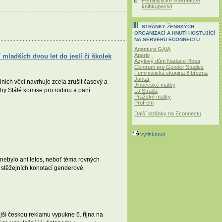
Feministické internetové
knihkupectví
STRÁNKY ŽENSKÝCH
ORGANIZACÍ A HNUTÍ HOSTUJÍCÍ
NA SERVERU ECONNECTU
Agentura GAIA
Aperio
 mladších dvou let do jeslí či školek
Azylový dům Nadace Rosa
Centrum pro Gender Studies
Feministická skupina 8.března
Jantar
ních věcí navrhuje zcela zrušit časový a
Jihočeské matky
hy Stálé komise pro rodinu a paní
La Strada
Pražské matky
ProFem
Další stránky na Econnectu
vytisknout
u nebylo ani letos, neboť téma rovných
e stěžejních konotací genderové
ší českou reklamu vypukne 6. října na