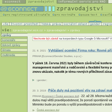
zpravodajstvi.ecn.cz
> zpravodajství > zprávy
zprávy
Nechcete být závislí
na korporátech typu Google či Microsoft? V
komentáře
tiskové zprávy
témata
Vyhlášení ocenění Firma roku: Rovné příl
21. 6. 2021 -
multimedia
PRAHA [Econnect/Gender Studies, o.p.s.] -
V pátek 18. června 2021 byly během závěrečné konferen
management mateřské a rodičovské a flexibilní formy 
znovu ukázalo, nakolik je téma rovných příležitostí zás
::
gender
::
Péče duly má pozitivní vliv na zdraví ma
20. 3. 2019 -
22. až 28. března každ
PRAHA [
Econnect / Česká asociace dul
] -
dulou mají větší pravděpodobnost, že porodí spontánně va
Miminko bude po porodu s vyšší pravděpodobností v dobr
Česká asociace dul