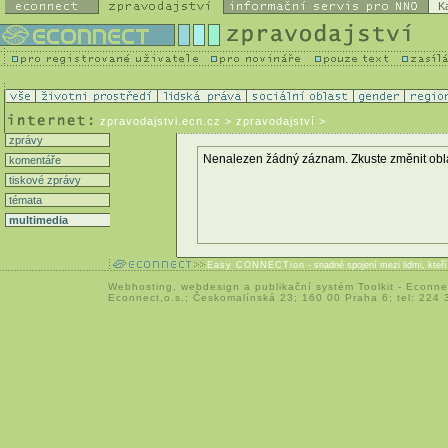
K
zpravodajstvi.ecn.cz
> zpravodajství >
zprávy
Nenalezen žádný záznam. Zkuste změnit oblast 
komentáře
tiskové zprávy
témata
multimedia
Easy CONNECTion
- snadné spojení mezi lidmi, kteř
Webhosting
,
webdesign
a
publikační systém Toolkit
-
Econne
Econnect,o.s.; Českomalínská 23; 160 00 Praha 6; tel: 224