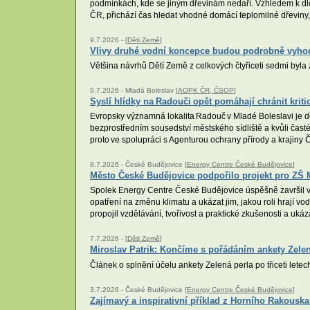
podmínkách, kde se jiným dřevinám nedaří. Vzhledem k dlo
ČR, přichází čas hledat vhodné domácí teplomilné dřeviny
9.7.2026 -
[
Děti Země
]
Vlivy druhé vodní koncepce budou podrobně vyh
Většina návrhů Dětí Země z celkových čtyřiceti sedmi byl
9.7.2026 -
Mladá Boleslav [
AOPK ČR, ČSOP
]
Syslí hlídky na Radouči opět pomáhají chránit kriti
Evropsky významná lokalita Radouč v Mladé Boleslavi je do
bezprostředním sousedství městského sídliště a kvůli čast
proto ve spolupráci s Agenturou ochrany přírody a krajiny Č
8.7.2026 -
České Budějovice [
Energy Centre České Budějovice
]
Město České Budějovice podpořilo projekt pro ZŠ 
Spolek Energy Centre České Budějovice úspěšně završil vzd
opatření na změnu klimatu a ukázat jim, jakou roli hrají v
propojil vzdělávání, tvořivost a praktické zkušenosti a uk
7.7.2026 -
[
Děti Země
]
Miroslav Patrik: Končíme s pořádáním ankety Zelen
Článek o splnění účelu ankety Zelená perla po třiceti letech
3.7.2026 -
České Budějovice [
Energy Centre České Budějovice
]
Zajímavý a inspirativní příklad z Horního Rakouska 