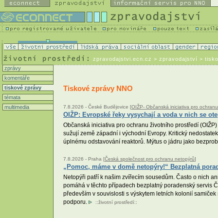
zpravodajstvi.ecn.cz
> zpravodajství > tisk
zprávy
komentáře
Tiskové zprávy NNO
tiskové zprávy
témata
multimedia
7.8.2026 -
České Budějovice [
OIŽP- Občanská iniciativa pro ochranu
OIŽP: Evropské řeky vysychají a voda v nich se ote
Občanská iniciativa pro ochranu životního prostředí (OIŽP) 
sužují země západní i východní Evropy. Kritický nedostate
úplnému odstavování reaktorů. Mýtus o jádru jako bezprobl
7.8.2026 -
Praha [
Česká společnost pro ochranu netopýrů
]
„Pomoc, máme v domě netopýry!“ Bezplatná poradna
Netopýři patří k našim zvířecím sousedům. Často o nich a
pomáhá v těchto případech bezplatný poradenský servis Č
především v souvislosti s výskytem letních kolonií samiček
podporu.
::
životní prostředí
::