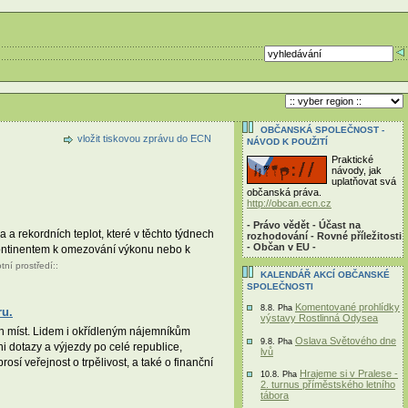
OBČANSKÁ SPOLEČNOST -
vložit tiskovou zprávu do ECN
NÁVOD K POUŽITÍ
Praktické
návody, jak
uplatňovat svá
občanská práva.
http://obcan.ecn.cz
- Právo vědět - Účast na
 a rekordních teplot, které v těchto týdnech
rozhodování - Rovné příležitosti
- Občan v EU -
 kontinentem k omezování výkonu nebo k
otní prostředí
::
KALENDÁŘ AKCÍ OBČANSKÉ
SPOLEČNOSTI
Komentované prohlídky
8.8. Pha
ru.
výstavy Rostlinná Odysea
ch míst. Lidem i okřídleným nájemníkům
Oslava Světového dne
9.8. Pha
 dotazy a výjezdy po celé republice,
lvů
í veřejnost o trpělivost, a také o finanční
Hrajeme si v Pralese -
10.8. Pha
2. turnus příměstského letního
tábora