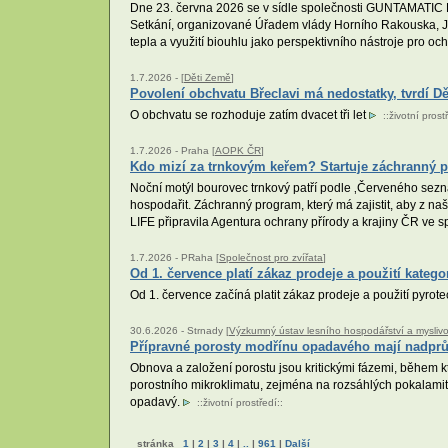
Dne 23. června 2026 se v sídle společnosti GUNTAMATIC 
Setkání, organizované Úřadem vlády Horního Rakouska, J
tepla a využití biouhlu jako perspektivního nástroje pro oc
1.7.2026 -
[
Děti Země
]
Povolení obchvatu Břeclavi má nedostatky, tvrdí D
O obchvatu se rozhoduje zatím dvacet tři let
::
životní prost
1.7.2026 -
Praha [
AOPK ČR
]
Kdo mizí za trnkovým keřem? Startuje záchranný 
Noční motýl bourovec trnkový patří podle ‚Červeného sezna
hospodařit. Záchranný program, který má zajistit, aby z na
LIFE připravila Agentura ochrany přírody a krajiny ČR ve s
1.7.2026 -
PRaha [
Společnost pro zvířata
]
Od 1. července platí zákaz prodeje a použití kateg
Od 1. července začíná platit zákaz prodeje a použití pyro
30.6.2026 -
Strnady [
Výzkumný ústav lesního hospodářství a myslivosti
Přípravné porosty modřínu opadavého mají nadprů
Obnova a založení porostu jsou kritickými fázemi, během kt
porostního mikroklimatu, zejména na rozsáhlých pokalamitn
opadavý.
::
životní prostředí
::
stránka
1
|
2
|
3
|
4
|
..
|
961
|
Další