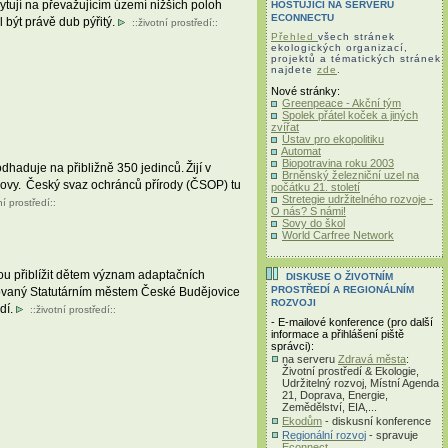
tují na převažujícím území nižších poloh
HOSTUJÍCÍ NA SERVERU
ECONNECTU
 být právě dub pýřitý.
::
životní prostředí
::
Přehled
všech stránek
ekologických organizací,
projektů a tématických stránek
najdete
zde
.
Nové stránky:
Greenpeace - Akční tým
Spolek přátel koček a jiných
zvířat
Ústav pro ekopolitiku
Automat
Biopotravina roku 2003
haduje na přibližně 350 jedinců. Žijí v
Brněnský železniční uzel na
chovy. Český svaz ochránců přírody (ČSOP) tu
počátku 21. století
Stretegie udržitelného rozvoje -
ní prostředí
::
O nás? S námi!
Sovy do škol
World Carfree Network
ou přiblížit dětem význam adaptačních
DISKUSE O ŽIVOTNÍM
PROSTŘEDÍ A REGIONÁLNÍM
ancovaný Statutárním městem České Budějovice
ROZVOJI
dí.
::
životní prostředí
::
- E-mailové konference (pro další
informace a přihlášení piště
správci):
na serveru
Zdravá města
:
Životní prostředí & Ekologie,
Udržitelný rozvoj, Místní Agenda
21, Doprava, Energie,
Zemědělství, EIA,...
Ekodům
- diskusní konference
Regionální rozvoj
- spravuje
Econnect