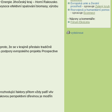
Energie Jihočeský kraj – Horní Rakousko.
Evropská unie a životní
ysoce efektivní spalování biomasy, výrobu
prostředí
- spravuje
Zelený kruh
Rozvojová a humanitární pomoc
- spravuje
Econnect
- Názory a komentáře:
Fórum EkoListu
vytisknout
oto, že se v krajině přestalo tradičně
 za podpory evropského projektu Prospective
zhodující faktory přitom vždy patří vliv
akovou perspektivní dřevinou je modřín