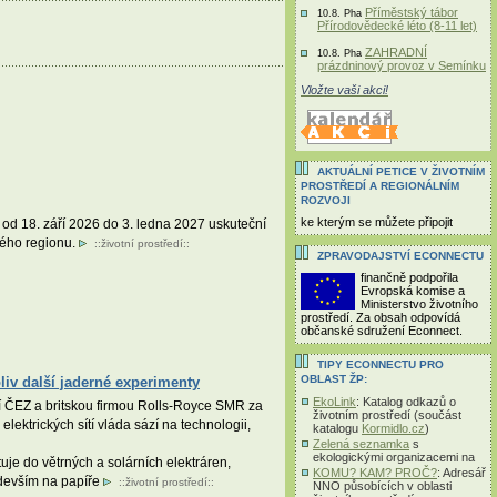
Příměstský tábor
10.8. Pha
Přírodovědecké léto (8-11 let)
ZAHRADNÍ
10.8. Pha
prázdninový provoz v Semínku
Vložte vaši akci!
AKTUÁLNÍ PETICE V ŽIVOTNÍM
PROSTŘEDÍ A REGIONÁLNÍM
ROZVOJI
ke kterým se můžete připojit
d 18. září 2026 do 3. ledna 2027 uskuteční
čného regionu.
::
životní prostředí
::
ZPRAVODAJSTVÍ ECONNECTU
finančně podpořila
Evropská komise a
Ministerstvo životního
prostředí. Za obsah odpovídá
občanské sdružení Econnect.
TIPY ECONNECTU PRO
OBLAST ŽP:
liv další jaderné experimenty
EkoLink
: Katalog odkazů o
í ČEZ a britskou firmou Rolls-Royce SMR za
životním prostředí (součást
lektrických sítí vláda sází na technologii,
katalogu
Kormidlo.cz
)
Zelená seznamka
s
ekologickými organizacemi na
je do větrných a solárních elektráren,
KOMU? KAM? PROČ?
: Adresář
edevším na papíře
::
životní prostředí
::
NNO působících v oblasti