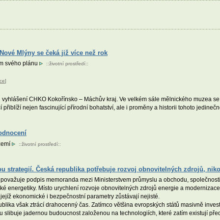
Nové Mlýny se čeká již více než rok
jem svého plánu
::
životní prostředí
::
ce
]
d vyhlášení CHKO Kokořínsko – Máchův kraj. Ve velkém sále mělnického muzea se o
řiblíží nejen fascinující přírodní bohatství, ale i proměny a historii tohoto jedine
odnocení
území
::
životní prostředí
::
strategií. Česká republika potřebuje rozvoj obnovitelných zdrojů, niko
ŽP) považuje podpis memoranda mezi Ministerstvem průmyslu a obchodu, společnost
ské energetiky. Místo urychlení rozvoje obnovitelných zdrojů energie a modernizace e
ejíž ekonomické i bezpečnostní parametry zůstávají nejisté.
ika však ztrácí drahocenný čas. Zatímco většina evropských států masivně investu
vu slibuje jadernou budoucnost založenou na technologiích, které zatím existují př