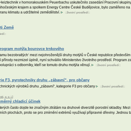
Heiztechnik v hornorakouském Peuerbachu uskutečnilo zasedání Pracovní skupiny 
ihočeským krajem a spolkem Energy Centre České Budějovice, bylo zaměřeno na v
hranu klimatu a udržitelné zemědělství.
::
životní prostředí
::
ěti Země
ředí
::
program motýla bourovce trnkového
mu bezobratlých‘ mezi nejohroženější druhy motýlů v České republice především pr
ší přírody nezmizel úplně, nyní schválilo Ministerstvo životního prostředí. Program
polupráci s odborníky, kteří se tomuto druhu motýla věnují.
::
životní prostředí
::
orie F3, pyrotechniky druhu „zábavní“, pro občany
technických výrobků druhu „zábavní“, kategorie F3 pro občany
::
životní prostředí
::
, v. v. i.
]
měrný chladicí účinek
erých často dojde ke značným ztrátám na druhové diverzitě porostní skladby. Mezi ro
ích plochách, proto se pro zmírnění extrémů využívají přípravné dřeviny. Jednou t