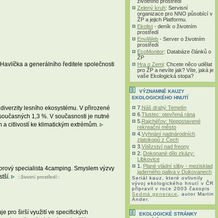
životního prostředí
Zelený kruh
: Servisní
organizace pro NNO působící v
ŽP a jejich Platformu.
Ekolist
- deník o životním
prostředí
EnviWeb
- Server o životním
prostředí
EcoMonitor
: Databáze článků o
ŽP
avlíčka a generálního ředitele společnosti
Hra o Zemi
: Chcete něco udělat
pro ŽP a nevíte jak? Víte, jaká je
vaše Ekologická stopa?
VÝZNAMNÉ KAUZY
EKOLOGICKÉHO HNUTÍ
7.
Náš drahý Temelín
 diverzity lesního ekosystému. V přirozené
6.
Tlustec: otevřená rána
současných 1,3 %. V současnosti je nutné
5.
Rajchéřov: Nepostavené
 a citlivostí ke klimatickým extrémům.
rekreační město
4.
Vyhnání nadnárodních
zlatokopů z Čech
3.
Vítězství nad freony
2.
Dokonané dílo zkázy:
Libkovice
1.
Plané vládní sliby - mezisklad
doorový specialista 4camping. Smyslem výzvy
jaderného paliva v Dukovanech
stší.
::
životní prostředí
::
Seriál kauz, které ovlivnily
vývoj ekologického hnutí v ČR
připravil v roce 2003 časopis
Sedmá generace
, autor Martin
Ander.
pro širší využití ve specifických
EKOLOGICKÉ STRÁNKY