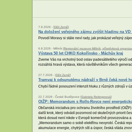
7.8.2026 -
[
Děti Země
]
Na doložení veřejného zájmu zvýšit hladinu na VD 
Povodí Moravy si stále neví rady, jak prokázat veřejný zá
6.8.2026 -
Mělník [
Regionální muzeum Mělník, příspěvková organiza
Výstava 50 let CHKO Kokořínsko - Máchův kraj
Zveme Vás na vrcholný bod oslav padesátiletého výročí o
rozsáhlá hravá výstava, která návštěvníkům všech generací p
27.7.2026 -
[
Děti Země
]
Tramvaj k odsunutému nádraží v Brně čeká nové h
Chybí řádné posouzení intenzit hluku z různých zdrojů v 
22.7.2026 -
České Budějovice [
Gabriela Reitingerová
]
OIŽP: Memorandum s Rolls-Royce není energetickou 
Občanská iniciativa pro ochranu životního prostředí (OI
další krok, který odvádí pozornost od skutečných priorit če
která dosud není nikde v Evropě komerčně provozována a j
„Memorandum samo o sobě elektřinu nevyrobí. Česká republ
akumulace energie, chytrých sítí a úspor, česká vláda zno