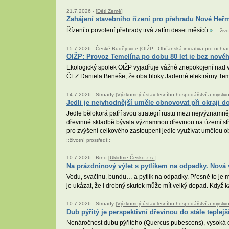
21.7.2026 -
[
Děti Země
]
Zahájení stavebního řízení pro přehradu Nové Heř
Řízení o povolení přehrady trvá zatím deset měsíců
::
živo
15.7.2026 -
České Budějovice [
OIŽP - Občanská iniciativa pro ochra
OIŽP: Provoz Temelína po dobu 80 let je bez nového
Ekologický spolek OIŽP vyjadřuje vážné znepokojení nad v
ČEZ Daniela Beneše, že oba bloky Jaderné elektrárny Teme
14.7.2026 -
Strnady [
Výzkumný ústav lesního hospodářství a myslivosti
Jedli je nejvhodnější uměle obnovovat při okraji 
Jedle bělokorá patří svou strategií růstu mezi nejvýznamně
dřevinné skladbě bývala významnou dřevinou na území stře
pro zvýšení celkového zastoupení jedle využívat umělou ob
::
životní prostředí
::
10.7.2026 -
Brno [
Ukliďme Česko z.s.
]
Na prázdninový výlet s pytlíkem na odpadky. Nová 
Vodu, svačinu, bundu… a pytlík na odpadky. Přesně to je 
je ukázat, že i drobný skutek může mít velký dopad. Když 
10.7.2026 -
Strnady [
Výzkumný ústav lesního hospodářství a myslivosti
Dub pýřitý je perspektivní dřevinou do stále teplej
Nenáročnost dubu pýřitého (Quercus pubescens), vysoká odo