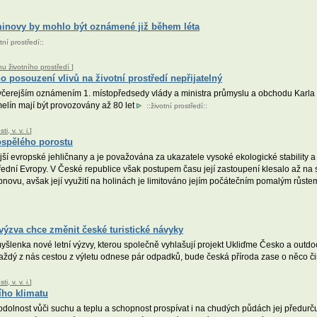
minovy by mohlo být oznámené již během léta
tní prostředí
::
nu životního prostředí
]
 posouzení vlivů na životní prostředí nepřijatelný
čerejším oznámením 1. místopředsedy vlády a ministra průmyslu a obchodu Karla H
lín mají být provozovány až 80 let
::
životní prostředí
::
, v. v. i.
]
dospělého porostu
jší evropské jehličnany a je považována za ukazatele vysoké ekologické stability a
dní Evropy. V České republice však postupem času její zastoupení klesalo až na 
novu, avšak její využití na holinách je limitováno jejím počátečním pomalým růstem
výzva chce změnit české turistické návyky
myšlenka nové letní výzvy, kterou společně vyhlašují projekt Ukliďme Česko a out
každý z nás cestou z výletu odnese pár odpadků, bude česká příroda zase o něco či
, v. v. i.
]
šího klimatu
lnost vůči suchu a teplu a schopnost prospívat i na chudých půdách jej předurčuje 