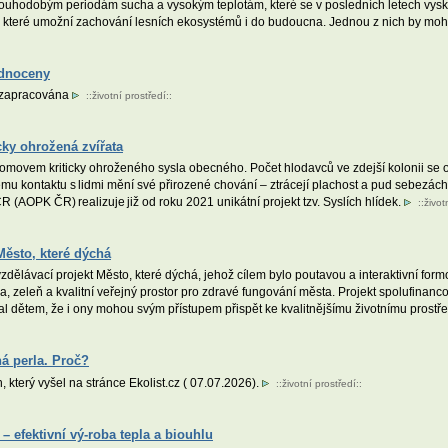
uhodobým periodám sucha a vysokým teplotám, které se v posledních letech vysky
, které umožní zachování lesních ekosystémů i do budoucna. Jednou z nich by mohl
odnoceny
a zapracována
::
životní prostředí
::
cky ohrožená zvířata
movem kriticky ohroženého sysla obecného. Počet hlodavců ve zdejší kolonii se od
ému kontaktu s lidmi mění své přirozené chování – ztrácejí plachost a pud sebezá
R (AOPK ČR) realizuje již od roku 2021 unikátní projekt tzv. Syslích hlídek.
::
život
Město, které dýchá
ělávací projekt Město, které dýchá, jehož cílem bylo poutavou a interaktivní form
oda, zeleň a kvalitní veřejný prostor pro zdravé fungování města. Projekt spolufin
ázal dětem, že i ony mohou svým přístupem přispět ke kvalitnějšímu životnímu prostře
á perla. Proč?
, který vyšel na stránce Ekolist.cz ( 07.07.2026).
::
životní prostředí
::
– efektivní vý-roba tepla a biouhlu