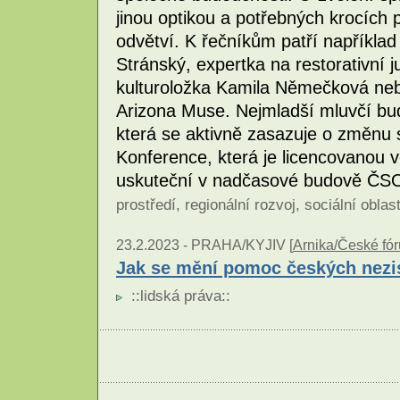
jinou optikou a potřebných krocích 
odvětví. K řečníkům patří napříkla
Stránský, expertka na restorativní 
kulturoložka Kamila Němečková neb
Arizona Muse. Nejmladší mluvčí b
která se aktivně zasazuje o změnu 
Konference, která je licencovanou 
uskuteční v nadčasové budově ČSO
prostředí
,
regionální rozvoj
,
sociální oblas
23.2.2023 -
PRAHA/KYJIV [
Arnika/České fó
Jak se mění pomoc českých nezis
::
lidská práva
::