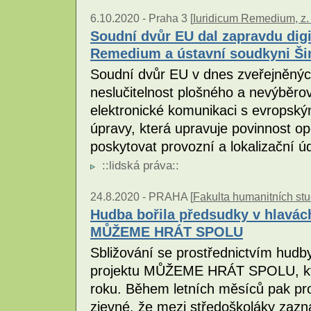
6.10.2020 -
Praha 3 [
Iuridicum Remedium, z. 
Soudní dvůr EU dal zapravdu digi
Remedium a ústavní soudkyni Š
Soudní dvůr EU v dnes zveřejněnýc
neslučitelnost plošného a nevýběr
elektronické komunikaci s evropský
úpravy, která upravuje povinnost o
poskytovat provozní a lokalizační ú
::
lidská práva
::
24.8.2020 -
PRAHA [
Fakulta humanitních stu
Hudba bořila předsudky v hlavách
MŮŽEME HRÁT SPOLU
Sbližování se prostřednictvím hudb
projektu MŮŽEME HRÁT SPOLU, kte
roku. Během letních měsíců pak pr
zjevné, že mezi středoškoláky zazn