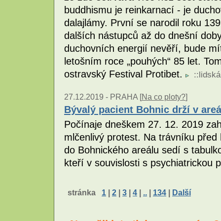
buddhismu je reinkarnací - je ducho
dalajlámy. První se narodil roku 13
dalších nástupců až do dnešní doby.
duchovních energií nevěří, bude mí
letošním roce „pouhých“ 85 let. Tom
ostravský Festival Protibet.
::
lidsk
27.12.2019 -
PRAHA [
Na co ploty?
]
Bývalý pacient Bohnic drží v ar
Počínaje dneškem 27. 12. 2019 zahá
mlčenlivý protest. Na trávníku pře
do Bohnického areálu sedí s tabulko
kteří v souvislosti s psychiatrickou p
stránka
1
|
2
|
3
|
4
|
..
|
134
|
Další