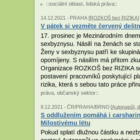
::
sociální oblast
,
lidská práva
::
14.12.2021 -
PRAHA [
ROZKOŠ bez RIZIKA
]
V pátek si vezměte červený deštn
17. prosinec je Mezinárodním dnem 
sexbyznysu. Násilí na ženách se s
Ženy v sexbyznysu patří ke skupiná
opomíjeny. S násilím má přitom zkuš
Organizace ROZKOŠ bez RIZIKA se 
postavení pracovníků poskytující pl
rizika, která s sebou tato práce při
práva
,
občanský sektor
::
9.12.2021 -
ČR/PRAHA/BRNO [
Autonapůl, d
S oddlužením pomáhá i carsharin
Milostivému létu
Pokud splatí dlužnou částku a nezby