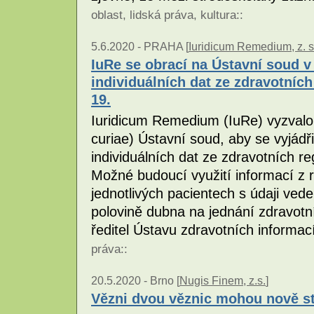
oblast
,
lidská práva
,
kultura
::
5.6.2020 -
PRAHA [
Iuridicum Remedium, z. s
IuRe se obrací na Ústavní soud v 
individuálních dat ze zdravotních
19.
Iuridicum Remedium (IuRe) vyzvalo
curiae) Ústavní soud, aby se vyjá
individuálních dat ze zdravotních r
Možné budoucí využití informací z r
jednotlivých pacientech s údaji vede
polovině dubna na jednání zdravot
ředitel Ústavu zdravotních informací
práva
::
20.5.2020 -
Brno [
Nugis Finem, z.s.
]
Vězni dvou věznic mohou nově st