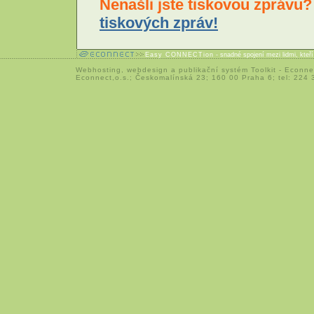
Nenašli jste tiskovou zprávu
tiskových zpráv!
Easy CONNECTion
- snadné spojení mezi lidmi, kteř
Webhosting
,
webdesign
a
publikační systém Toolkit
-
Econne
Econnect,o.s.; Českomalínská 23; 160 00 Praha 6; tel: 224