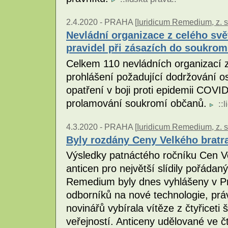
2.4.2020 -
PRAHA [
Iuridicum Remedium, z. s
Nevládní organizace z celého svě
pravidel při zásazích do soukrom
Celkem 110 nevládních organizací z
prohlášení požadující dodržování osm
opatření v boji proti epidemii COVID
prolamování soukromí občanů.
::
l
4.3.2020 -
PRAHA [
Iuridicum Remedium, z. s
Byly rozdány Ceny Velkého bratra
Výsledky patnáctého ročníku Cen Ve
anticen pro největší slídily pořádan
Remedium byly dnes vyhlášeny v Pr
odborníků na nové technologie, prá
novinářů vybírala vítěze z čtyřiceti
veřejností. Anticeny udělované ve čt