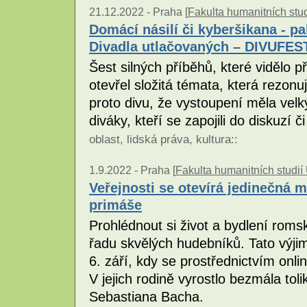
21.12.2022 -
Praha [
Fakulta humanitních stu
Domácí násilí či kyberšikana - pa
Divadla utlačovaných – DIVUFES
Šest silných příběhů, které vidělo p
otevřel složitá témata, která rezonu
proto divu, že vystoupení měla velký
diváky, kteří se zapojili do diskuzí 
oblast
,
lidská práva
,
kultura
::
1.9.2022 -
Praha [
Fakulta humanitních studií
Veřejnosti se otevírá jedinečná 
primáše
Prohlédnout si život a bydlení romsk
řadu skvělých hudebníků. Tato výjime
6. září, kdy se prostřednictvím on
V jejich rodině vyrostlo bezmála tol
Sebastiana Bacha.