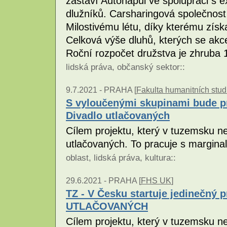
zastaví Autonapůl ve spolupráci s 
dlužníků. Carsharingová společnost
Milostivému létu, díky kterému získ
Celková výše dluhů, kterých se akce
Roční rozpočet družstva je zhruba 
lidská práva
,
občanský sektor
::
9.7.2021 -
PRAHA [
Fakulta humanitních stud
S vyloučenými skupinami bude pr
Divadlo utlačovaných
Cílem projektu, který v tuzemsku n
utlačovaných. To pracuje s margina
oblast
,
lidská práva
,
kultura
::
29.6.2021 -
PRAHA [
FHS UK
]
TZ - V Česku startuje jedinečný 
UTLAČOVANÝCH
Cílem projektu, který v tuzemsku n