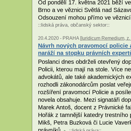
Od pondělí 17. května 2021 běží ve
Brno a ve věznici Světlá nad Sázavo
Odsouzení mohou přímo ve věznicíc
::
lidská práva
,
občanský sektor
::
20.4.2020 -
PRAHA [
Iuridicum Remedium, z. 
Návrh nových pravomocí policie 
naráží na stopku právních expert
Poslanci dnes obdrželi otevřený dop
Policii, kterou mají na stole. Více 
advokátů, ale také akademických exp
rozhodli zákonodárcům poslat veřejn
rozšíření pravomocí Policie a posíl
novela obsahuje. Mezi signatáři dop
Marek Antoš, docent z Právnické fak
Hořák z tamnější katedry trestního p
Mikš, Petra Buzková či Lucie Vaverk
právníků.
::
lidská práva
::