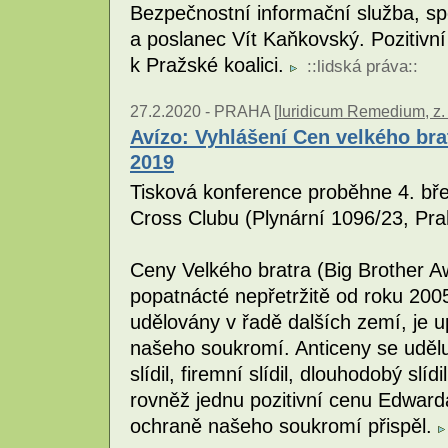
Bezpečnostní informační služba, sp
a poslanec Vít Kaňkovský. Pozitivn
k Pražské koalici.
::
lidská práva
::
27.2.2020 -
PRAHA [
Iuridicum Remedium, z. 
Avízo: Vyhlášení Cen velkého bra
2019
Tisková konference proběhne 4. bř
Cross Clubu (Plynární 1096/23, Pra
Ceny Velkého bratra (Big Brother A
popatnácté nepřetržitě od roku 2005
udělovány v řadě dalších zemí, je u
našeho soukromí. Anticeny se uděluj
slídil, firemní slídil, dlouhodobý sl
rovněž jednu pozitivní cenu Edwar
ochraně našeho soukromí přispěl.