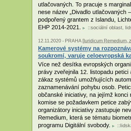
utlačovaných. To pracuje s marginal
nese název „Divadlo utlačovaných 
podpořený grantem z Islandu, Lich
EHP 2014-2021.
::
sociální oblast
,
li
12.11.2020 -
PRAHA [
Iuridicum Remedium, z.
Kamerové systémy na rozpoznává
soukromí, varuje celoevropská 
Více než desítka evropských organiz
právy zveřejnila 12. listopadu petic
zákaz systémů umožňujících autom
zaznamenávání pohybu osob. Petice
občanské iniciativy, na jejímž konc
komise se požadavkem petice zabýv
organizátory iniciativy zastupuje ne
Remedium, která se tématu biometr
programu Digitální svobody.
::
lids