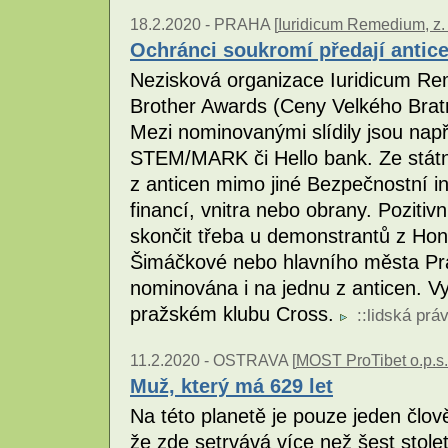
18.2.2020 -
PRAHA [
Iuridicum Remedium, z. 
Ochránci soukromí předají antice
Nezisková organizace Iuridicum Re
Brother Awards (Ceny Velkého Bratra
Mezi nominovanými slídily jsou např
STEM/MARK či Hello bank. Ze státn
z anticen mimo jiné Bezpečnostní in
financí, vnitra nebo obrany. Pozit
skončit třeba u demonstrantů z Ho
Šimáčkové nebo hlavního města Pr
nominována i na jednu z anticen. V
pražském klubu Cross.
::
lidská prá
11.2.2020 -
OSTRAVA [
MOST ProTibet o.p.s.
Muž, který má 629 let
Na této planetě je pouze jeden člov
že zde setrvává více než šest stolet