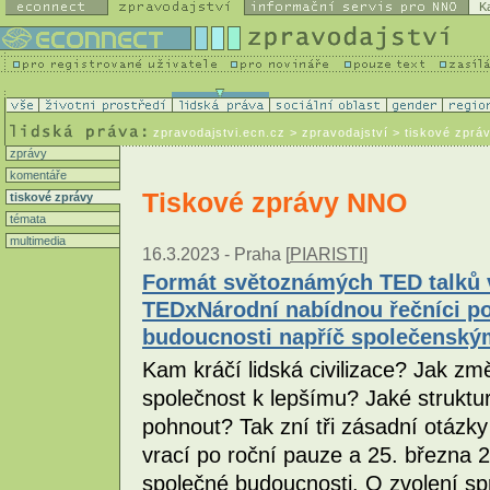
K
zpravodajstvi.ecn.cz
> zpravodajství > tiskové zprá
zprávy
komentáře
Tiskové zprávy NNO
tiskové zprávy
témata
multimedia
16.3.2023 -
Praha [
PIARISTI
]
Formát světoznámých TED talků v
TEDxNárodní nabídnou řečníci po
budoucnosti napříč společenským
Kam kráčí lidská civilizace? Jak 
společnost k lepšímu? Jaké struktur
pohnout? Tak zní tři zásadní otázk
vrací po roční pauze a 25. března 
společné budoucnosti. O zvolení s