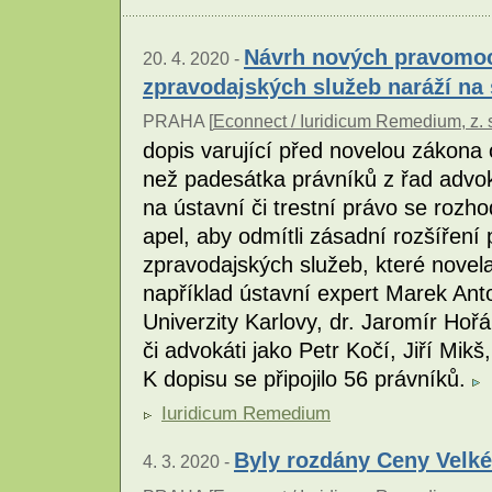
Návrh nových pravomocí
20. 4. 2020 -
zpravodajských služeb naráží na
PRAHA [
Econnect / Iuridicum Remedium, z. 
dopis varující před novelou zákona o
než padesátka právníků z řad advo
na ústavní či trestní právo se rozh
apel, aby odmítli zásadní rozšíření 
zpravodajských služeb, které novela
například ústavní expert Marek Anto
Univerzity Karlovy, dr. Jaromír Hoř
či advokáti jako Petr Kočí, Jiří Mik
K dopisu se připojilo 56 právníků.
Iuridicum Remedium
Byly rozdány Ceny Velké
4. 3. 2020 -