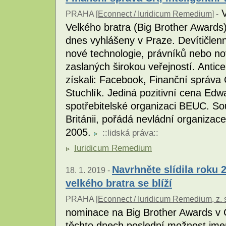
V
PRAHA [
Econnect / Iuridicum Remedium
] -
Velkého bratra (Big Brother Awards) -
dnes vyhlášeny v Praze. Devítičlen
nové technologie, právníků nebo no
zaslaných širokou veřejností. Antic
získali: Facebook, Finanční správa 
Stuchlík. Jediná pozitivní cena E
spotřebitelské organizaci BEUC. So
Británii, pořádá nevládní organizac
2005.
::
lidská práva
::
Iuridicum Remedium
Navrhněte slídila roku 
18. 1. 2019 -
velkého bratra se blíží
PRAHA [
Econnect / Iuridicum Remedium, z. 
nominace na Big Brother Awards v 
těchto dnech poslední možnost jmen