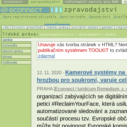
K
zpravodajstvi.ecn.cz
> zpravodajství > zprávy
zprávy
Unavuje
vás tvorba stránek v HTML? N
komentáře
publikačním systémem TOOLKIT
to zvlá
tiskové zprávy
zdarma!
témata
multimedia
Kamerové systémy na r
12. 11. 2020 -
hrozbou pro soukromí, varuje c
PRAHA [
Econnect / Iuridicum Remedium, z. 
organizací zabývajících se digitálním
petici #ReclaimYourFace, která usi
automatizované sledování a zaznam
součástí procesu tzv. Evropské obča
může být povinnost Evropské komi