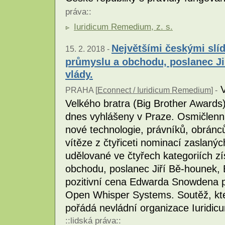
práva
::
Iuridicum Remedium, z. s.
Největšími českými slíd
15. 2. 2018 -
průmyslu a obchodu, poslanec Ji
vlády.
V
PRAHA [
Econnect / Iuridicum Remedium
] -
Velkého bratra (Big Brother Awards) -
dnes vyhlášeny v Praze. Osmičlenn
nové technologie, právníků, obránců
vítěze z čtyřiceti nominací zaslanýc
udělované ve čtyřech kategoriích zí
obchodu, poslanec Jiří Bě-hounek, 
pozitivní cena Edwarda Snowdena p
Open Whisper Systems. Soutěž, kter
pořádá nevládní organizace Iuridi
::
lidská práva
::