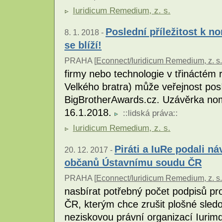
Iuridicum Remedium, z. s.
Poslední příležitost k n
8. 1. 2018 -
se blíží!
PRAHA [
Econnect/Iuridicum Remedium, z. s.
firmy nebo technologie v třináctém
Velkého bratra) může veřejnost pos
BigBrotherAwards.cz. Uzávěrka nomi
16.1.2018.
::
lidská práva
::
Iuridicum Remedium, z. s.
Piráti a IuRe podali n
20. 12. 2017 -
občanů Ústavnímu soudu ČR
PRAHA [
Econnect/Iuridicum Remedium, z. s.
nasbírat potřebný počet podpisů p
ČR, kterým chce zrušit plošné sledov
neziskovou právní organizací Iuri