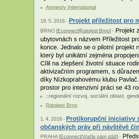
Amnesty International
Projekt příležitost pro
19. 5. 2016 -
Projekt z
BRNO [
Econnect/Ratolest Brno
] -
ubytovnách s názvem Příležitost pr
konce. Jednalo se o pilotní projekt
který byl unikátní zejména propojen
Cílil na zlepšení životní situace ro
aktivizačním programem, s důrazem n
díky Nízkoprahovému klubu Pavlač. R
prostor pro intenzivní práci se 43 r
::
regionální rozvoj
,
sociální oblast
,
gend
Ratolest Brno
Protikorupční iniciativy
1. 4. 2016 -
občanských práv při návštěvě čí
Předst
PRAHA [
Econnect/Vraťte nám stát!
] -