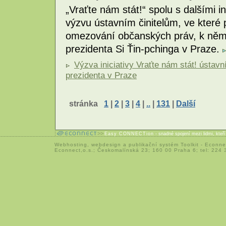
„Vraťte nám stát!“ spolu s dalšími i
výzvu ústavním činitelům, ve které 
omezování občanských práv, k němu
prezidenta Si Ťin-pchinga v Praze.
Výzva iniciativy Vraťte nám stát! ústav
prezidenta v Praze
stránka
1
|
2
|
3
|
4
|
..
|
131
|
Další
Easy CONNECTion
- snadné spojení mezi lidmi, kteř
Webhosting
,
webdesign
a
publikační systém Toolkit
-
Econne
Econnect,o.s.; Českomalínská 23; 160 00 Praha 6; tel: 224