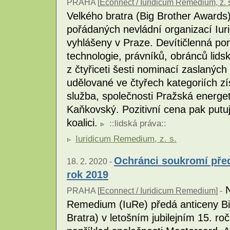
PRAHA [
Econnect / Iuridicum Remedium, z. 
Velkého bratra (Big Brother Awards) 
pořádaných nevládní organizací Iu
vyhlášeny v Praze. Devítičlenná po
technologie, právníků, obránců lids
z čtyřiceti šesti nominací zaslaných
udělované ve čtyřech kategoriích zí
služba, společnosti Pražská energet
Kaňkovský. Pozitivní cena pak putu
koalici.
::
lidská práva
::
Iuridicum Remedium, z. s.
Ochránci soukromí před
18. 2. 2020 -
rok 2019
N
PRAHA [
Econnect / Iuridicum Remedium
] -
Remedium (IuRe) předá anticeny Bi
Bratra) v letošním jubilejním 15. ro