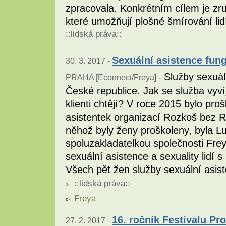
zpracovala. Konkrétním cílem je zr
které umožňují plošné šmírování li
::
lidská práva
::
Sexuální asistence fung
30. 3. 2017 -
Služby sexuáln
PRAHA [
Econnect/Freya
] -
České republice. Jak se služba vyví
klienti chtějí? V roce 2015 bylo pro
asistentek organizací Rozkoš bez Riz
něhož byly ženy proškoleny, byla Lu
spoluzakladatelkou společnosti Frey
sexuální asistence a sexuality lidí 
Všech pět žen služby sexuální asist
::
lidská práva
::
Freya
16. ročník Festivalu Pr
27. 2. 2017 -