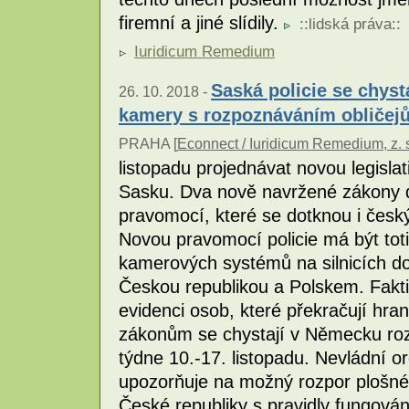
firemní a jiné slídily.
::
lidská práva
::
Iuridicum Remedium
Saská policie se chyst
26. 10. 2018 -
kamery s rozpoznáváním obličej
PRAHA [
Econnect / Iuridicum Remedium, z. 
listopadu projednávat novou legislati
Sasku. Dva nově navržené zákony dá
pravomocí, které se dotknou i česk
Novou pravomocí policie má být totiž
kamerových systémů na silnicích do
Českou republikou a Polskem. Fakti
evidenci osob, které překračují hr
zákonům se chystají v Německu ro
týdne 10.-17. listopadu. Nevládní 
upozorňuje na možný rozpor plošnéh
České republiky s pravidly fungov