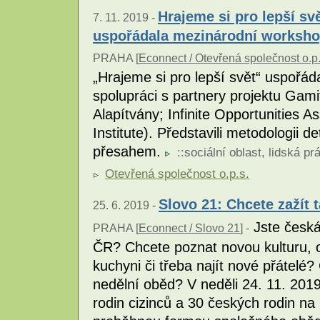
Hrajeme si pro lepší sv
7. 11. 2019 -
uspořádala mezinárodní worksh
PRAHA [
Econnect / Otevřená společnost o.p.
„Hrajeme si pro lepší svět“ uspořá
spolupráci s partnery projektu Gami
Alapítvány; Infinite Opportunities 
Institute). Představili metodologii 
přesahem.
::
sociální oblast
,
lidská pr
Otevřená společnost o.p.s.
Slovo 21: Chcete zažít 
25. 6. 2019 -
Jste česká 
PRAHA [
Econnect / Slovo 21
] -
ČR? Chcete poznat novou kulturu, 
kuchyni či třeba najít nové přátelé?
nedělní oběd? V neděli 24. 11. 201
rodin cizinců a 30 českých rodin na