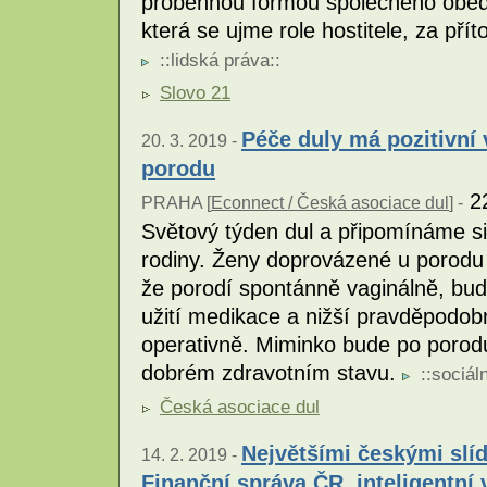
proběhnou formou společného oběda
která se ujme role hostitele, za přít
::
lidská práva
::
Slovo 21
Péče duly má pozitivní 
20. 3. 2019 -
porodu
22
PRAHA [
Econnect / Česká asociace dul
] -
Světový týden dul a připomínáme si
rodiny. Ženy doprovázené u porodu
že porodí spontánně vaginálně, bud
užití medikace a nižší pravděpodo
operativně. Miminko bude po porod
dobrém zdravotním stavu.
::
sociáln
Česká asociace dul
Největšími českými slíd
14. 2. 2019 -
Finanční správa ČR, inteligentní 