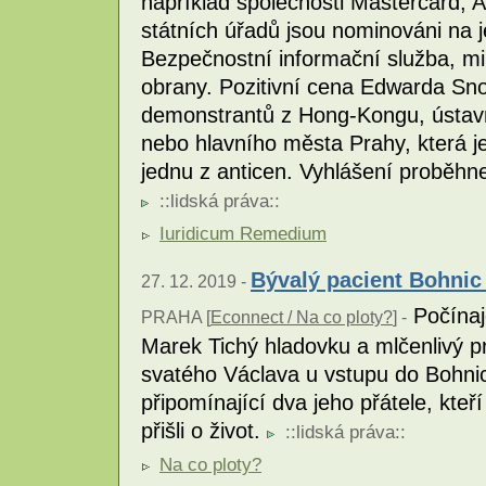
například společnosti Mastercard,
státních úřadů jsou nominováni na j
Bezpečnostní informační služba, min
obrany. Pozitivní cena Edwarda Sn
demonstrantů z Hong-Kongu, ústav
nebo hlavního města Prahy, která 
jednu z anticen. Vyhlášení proběhn
::
lidská práva
::
Iuridicum Remedium
Bývalý pacient Bohnic
27. 12. 2019 -
Počínaj
PRAHA [
Econnect / Na co ploty?
] -
Marek Tichý hladovku a mlčenlivý p
svatého Václava u vstupu do Bohnic
připomínající dva jeho přátele, kteří
přišli o život.
::
lidská práva
::
Na co ploty?