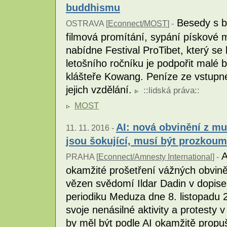
buddhismu
Besedy s b
OSTRAVA [
Econnect/MOST
] -
filmová promítání, sypání pískové 
nabídne Festival ProTibet, který s
letošního ročníku je podpořit malé b
klášteře Kowang. Peníze ze vstupné
jejich vzdělání.
::
lidská práva
::
MOST
AI: nová obvinění z m
11. 11. 2016 -
jsou šokující, musí být prozkou
A
PRAHA [
Econnect/Amnesty International
] -
okamžité prošetření vážných obvině
vězen svědomí Ildar Dadin v dopis
periodiku Meduza dne 8. listopadu 
svoje nenásilné aktivity a protesty
by měl být podle AI okamžitě propu