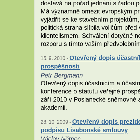
dostává na pořad jednání s řadou 
Má významně omezit evropským p
vyjádřit se ke stavebním projektům, 
politická strana slíbila voličům před
klientelismem. Schválení dotyčné n
rozporu s tímto vaším předvolebním
Otevřený dopis účastní
15. 9. 2010 -
prospěšnosti
Petr Bergmann
Otevřený dopis účastnicím a účast
konference o statutu veřejné prosp
září 2010 v Poslanecké sněmovně a
akademii.
Otevřený dopis prezide
28. 10. 2009 -
podpisu Lisabonské smlouvy
Václav Němec