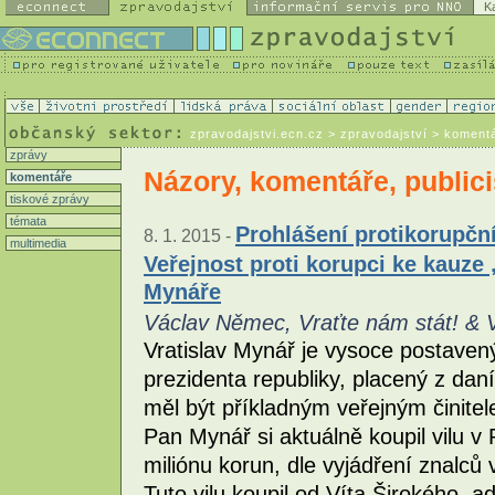
K
zpravodajstvi.ecn.cz
> zpravodajství > koment
zprávy
Názory, komentáře, publici
komentáře
tiskové zprávy
témata
Prohlášení protikorupční
8. 1. 2015 -
multimedia
Veřejnost proti korupci ke kauze 
Mynáře
Václav Němec, Vraťte nám stát! & Ve
Vratislav Mynář je vysoce postavený
prezidenta republiky, placený z dan
měl být příkladným veřejným činitel
Pan Mynář si aktuálně koupil vilu v
miliónu korun, dle vyjádření znalců 
Tuto vilu koupil od Víta Širokého, a