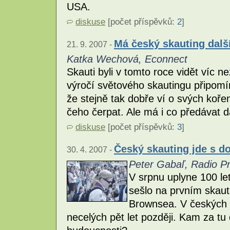
USA.
diskuse
[počet příspěvků:
2
]
Má český skauting dal
21. 9. 2007 -
Katka Wechová, Econnect
Skauti byli v tomto roce vidět víc n
výročí světového skautingu připomí
že stejně tak dobře ví o svých koře
čeho čerpat. Ale má i co předávat
diskuse
[počet příspěvků:
3
]
Český skauting jde s do
30. 4. 2007 -
Peter Gabaľ, Radio P
V srpnu uplyne 100 le
sešlo na prvním skau
Brownsea. V českých 
necelých pět let později. Kam za tu