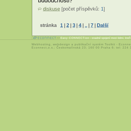
budoucnosti?
diskuse
[počet příspěvků:
1
]
stránka
1
|
2
|
3
|
4
|
..
|
7
|
Další
Easy CONNECTion
- snadné spojení mezi lidmi, kteř
Webhosting
,
webdesign
a
publikační systém Toolkit
-
Econne
Econnect,o.s.; Českomalínská 23; 160 00 Praha 6; tel: 224