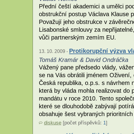
Přední čeští akademici a umělci pode
obstrukční postup Václava Klause př
Považují jeho obstrukce v závěrečné
Lisabonské smlouvy za nepřijatelné
vůči partnerským zemím EU.
Protikorupční výzva v
13. 10. 2009 -
Tomáš Kramár & David Ondráčka
Vážený pane předsedo vlády, vážen
se na Vás obrátili jménem Oživení, 
Česká republika, o.p.s. s návrhem n
která by vláda mohla realizovat d
mandátu v roce 2010. Tento společn
které se dlouhodobě zabývají potír
obsahuje šest vybraných prioritních 
diskuse
[počet příspěvků:
1
]