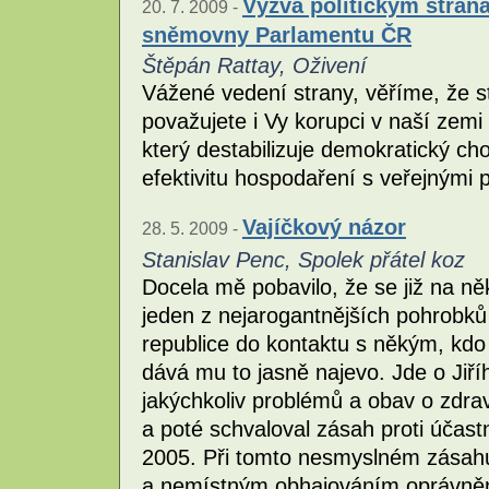
Výzva politickým stran
20. 7. 2009 -
sněmovny Parlamentu ČR
Štěpán Rattay, Oživení
Vážené vedení strany, věříme, že st
považujete i Vy korupci v naší zem
který destabilizuje demokratický c
efektivitu hospodaření s veřejnými 
Vajíčkový názor
28. 5. 2009 -
Stanislav Penc, Spolek přátel koz
Docela mě pobavilo, že se již na ně
jeden z nejarogantnějších pohrobků
republice do kontaktu s někým, kdo 
dává mu to jasně najevo. Jde o Jiř
jakýchkoliv problémů a obav o zdrav
a poté schvaloval zásah proti účas
2005. Při tomto nesmyslném zásahu
a nemístným obhajováním oprávněno