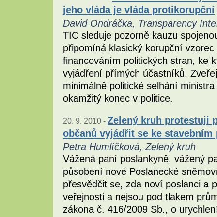
jeho vláda je vláda protikorupční
David Ondráčka, Transparency Inte
TIC sleduje pozorně kauzu spojeno
připomíná klasický korupční vzorec
financováním politických stran, ke 
vyjádření přímých účastníků. Zveřej
minimálně politické selhání ministr
okamžitý konec v politice.
Zelený kruh protestuji
20. 9. 2010 -
občanů vyjádřit se ke stavebním
Petra Humlíčková, Zelený kruh
Vážená paní poslankyně, vážený pan
působení nové Poslanecké sněmovn
přesvědčit se, zda noví poslanci a 
veřejnosti a nejsou pod tlakem prům
zákona č. 416/2009 Sb., o urychlení