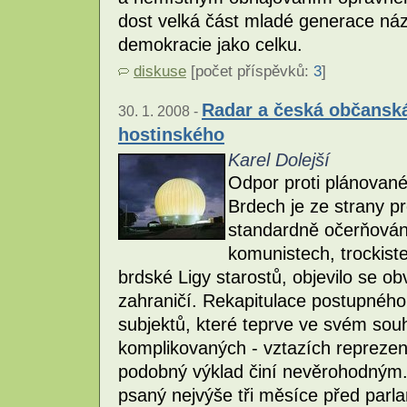
dost velká část mladé generace náz
demokracie jako celku.
diskuse
[počet příspěvků:
3
]
Radar a česká občanská
30. 1. 2008 -
hostinského
Karel Dolejší
Odpor proti plánovan
Brdech je ze strany p
standardně očerňován.
komunistech, trockiste
brdské Ligy starostů, objevilo se ob
zahraničí. Rekapitulace postupného
subjektů, které teprve ve svém sou
komplikovaných - vztazích reprezen
podobný výklad činí nevěrohodným. 
psaný nejvýše tři měsíce před par