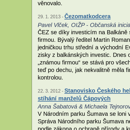
věnovalo.
Čezomatkodcera
29. 1. 2013 -
Pavel Vlček, OIŽP - Občanská inicia
ČEZ se díky investicím na Balkáně
firmou. Bývalý ředitel Martin Roman
jedničkou trhu střední a východní E
zisky z balkánských investic. Dn
„známou firmou“ se stává pro všechny,
teď po dechu, jak nekvalitně měla f
kontrolou.
Stanovisko Českého hel
22. 3. 2012 -
stíhání manželů Čápových
Anna Šabatová & Michaela Tejnorov
V Národním parku Šumava se loni v 
Správa Národního parku Šumava ne
podle zákona o ochraně přírody a kra