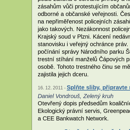
zásahům vůči protestujícím občanů
odborné a občanské veřejnosti. Čes
na nepřiměřenost policejních zásah
jako takových. Nezákonnost policej
Krajský soud v Plzni. Kácení nedáv
stanovisku i veřejný ochránce prá
počínání správy Národního parku Š
trestní stíhání manželů Čápových pro
osobě. Tohoto trestného činu se měli
zajistila jejich dceru.
Splňte sliby, připravt
16. 12. 2011 -
Daniel Vondrouš, Zelený kruh
Otevřený dopis předsedům koaličníc
Ekologický právní servis, Greenpe
a CEE Bankwatch Network.