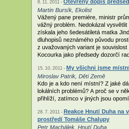
Otevřený dopis předsed
8. 11. 2011 -
Martin Bursík, Ekolist
Vážený pane premiére, ministr prů
vážný problém. Nedokázal vysvětlit 
získala jeho šedesátiletá matka Jin
dluhopisů neznámého původu prost
z uvažovaných variant je souvislost
Kocourka jako předsedy dozorčí ra
My všichni jsme místn
15. 10. 2011 -
Miroslav Patrik, Děti Země
Kdo je a kdo není místní? Z jaké dá
lokálních problémů? A proč se v n
přihlíží, zatímco v jiných jsou opom
Reakce Hnutí Duha na vy
28. 7. 2011 -
prostředí Tomáše Chalupy
Petr Machálek, Hnutí Duha