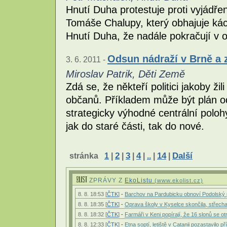
Hnutí Duha protestuje proti vyjádřen
Tomáše Chalupy, který obhajuje ká
Hnutí Duha, že nadále pokračují v 
Odsun nádraží v Brně a 
3. 6. 2011 -
Miroslav Patrik, Děti Země
Zdá se, že někteří politici jakoby ži
občanů. Příkladem může být plán o
strategicky výhodné centrální poloh
jak do staré části, tak do nové.
stránka
1
|
2
|
3
|
4
|
..
|
14
|
Další
ZPRÁVY Z
EkoListu
(www.ekolist.cz)
8. 8. 18:53 [
ČTK
]
-
Barchov na Pardubicku obnoví Podolský 
8. 8. 18:35 [
ČTK
]
-
Oprava školy v Kyselce skončila, střecha
8. 8. 18:32 [
ČTK
]
-
Farmáři v Keni popírají, že 16 slonů se o
8. 8. 12:33 [
ČTK
]
-
Etna soptí, letiště v Catanii pozastavilo př