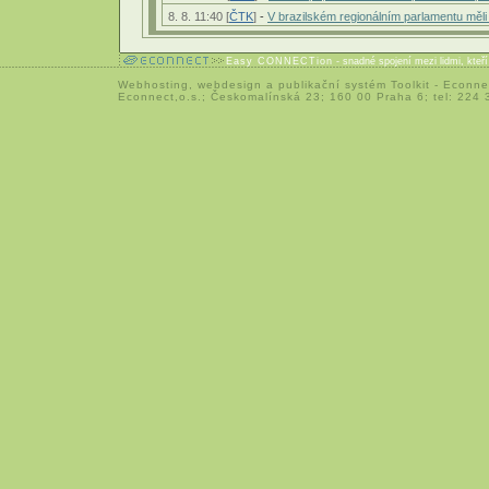
8. 8. 11:40 [
ČTK
]
-
V brazilském regionálním parlamentu měl
Easy CONNECTion
- snadné spojení mezi lidmi, kteř
Webhosting
,
webdesign
a
publikační systém Toolkit
-
Econne
Econnect,o.s.; Českomalínská 23; 160 00 Praha 6; tel: 224