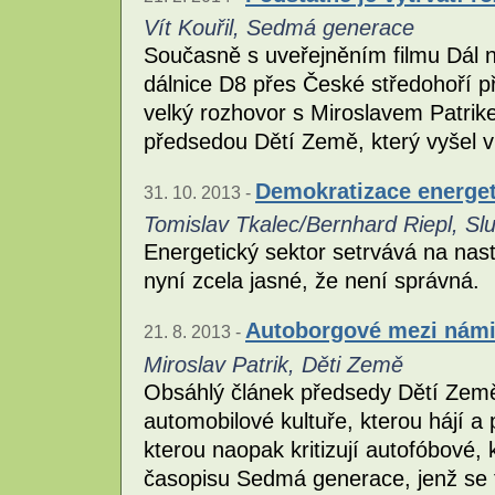
Vít Kouřil, Sedmá generace
Současně s uveřejněním filmu Dál n
dálnice D8 přes České středohoří p
velký rozhovor s Miroslavem Patri
předsedou Dětí Země, který vyšel v
Demokratizace energet
31. 10. 2013 -
Tomislav Tkalec/Bernhard Riepl, S
Energetický sektor setrvává na nast
nyní zcela jasné, že není správná.
Autoborgové mezi nám
21. 8. 2013 -
Miroslav Patrik, Děti Země
Obsáhlý článek předsedy Dětí Země 
automobilové kultuře, kterou hájí a
kterou naopak kritizují autofóbové, 
časopisu Sedmá generace, jenž se 