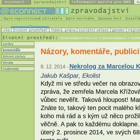
K
zpravodajstvi.ecn.cz
> zpravodajství > kom
zprávy
Názory, komentáře, publici
komentáře
tiskové zprávy
témata
Nekrolog za Marcelou 
8. 12. 2014 -
multimedia
Jakub Kašpar, Ekolist
Když mi ve středu večer na obrazo
zpráva, že zemřela Marcela Křížová
vůbec nevěřit. Taková hloupost! Ma
Znáte to, takový ten pocit malého k
koho má rád a s kým už něco prožil 
věčně. A pak to každému doklapne. 
úterý 2. prosince 2014, ve svých 68