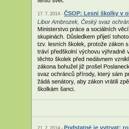
tento svět.
ČSOP: Lesní školky v o
17. 7. 2014 -
Libor Ambrozek, Český svaz ochrán
Ministerstvo práce a sociálních věc
skupinách. Důsledkem přijetí tohot
tzv. lesních školek, protože zákon 
tráví předškolní výchovu výhradně v
těchto školek před nedávnem vznikl
zákona bohužel již prošel Poslane
svaz ochránců přírody, který sám pr
žádá senátory, aby zákon vrátili zp
školkám šanci.
Podstatné je vytrvat: 
21. 2. 2014 -