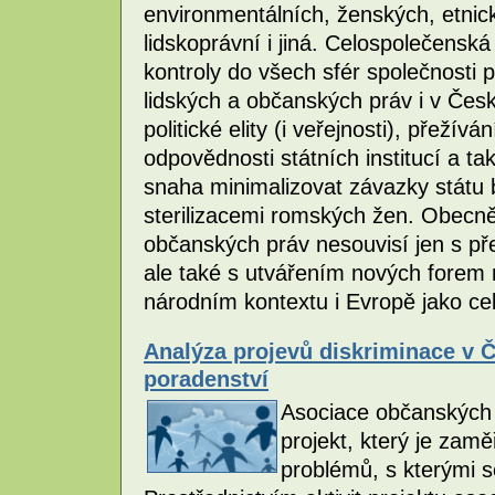
environmentálních, ženských, etnic
lidskoprávní i jiná. Celospolečensk
kontroly do všech sfér společnosti 
lidských a občanských práv i v Česk
politické elity (i veřejnosti), přežív
odpovědnosti státních institucí a t
snaha minimalizovat závazky státu 
sterilizacemi romských žen. Obecněj
občanských práv nesouvisí jen s př
ale také s utvářením nových forem n
národním kontextu i Evropě jako ce
Analýza projevů diskriminace v 
poradenství
Asociace občanských 
projekt, který je za
problémů, s kterými s