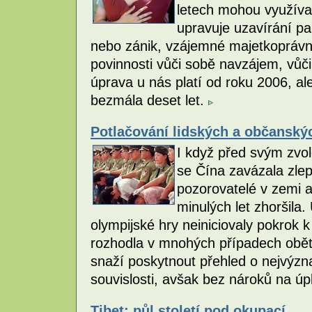
letech mohou využívat
upravuje uzavírání pa
nebo zánik, vzájemné majetkoprávní 
povinnosti vůči sobě navzájem, vůči 
úprava u nás platí od roku 2006, ale 
bezmála deset let.
Potlačování lidských a občanský
I když před svým zvo
se Čína zavázala zlepš
pozorovatelé v zemi a
minulých let zhoršila.
olympijské hry neiniciovaly pokrok 
rozhodla v mnohých případech obět
snaží poskytnout přehled o nejvýzn
souvislosti, avšak bez nároků na úp
Tibet: půl století pod okupací