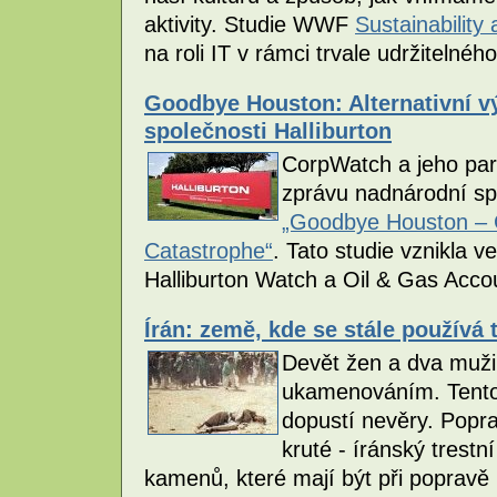
aktivity. Studie WWF
Sustainability
na roli IT v rámci trvale udržitelnéh
Goodbye Houston: Alternativní v
společnosti Halliburton
CorpWatch a jeho partn
zprávu nadnárodní sp
„Goodbye Houston – C
Catastrophe“
. Tato studie vznikla v
Halliburton Watch a Oil & Gas Accou
Írán: země, kde se stále používá
Devět žen a dva muži 
ukamenováním. Tento t
dopustí nevěry. Pop
kruté - íránský trestn
kamenů, které mají být při popravě 