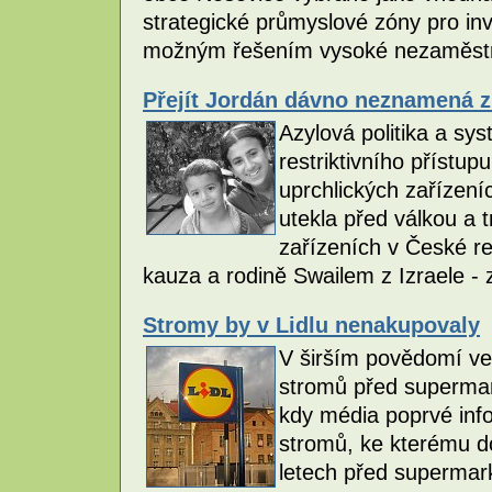
strategické průmyslové zóny pro inve
možným řešením vysoké nezaměstna
Přejít Jordán dávno neznamená zí
Azylová politika a sy
restriktivního přístu
uprchlických zařízení
utekla před válkou a t
zařízeních v České rep
kauza a rodině Swailem z Izraele 
Stromy by v Lidlu nenakupovaly
V širším povědomí veř
stromů před supermar
kdy média poprvé inf
stromů, ke kterému d
letech před supermark