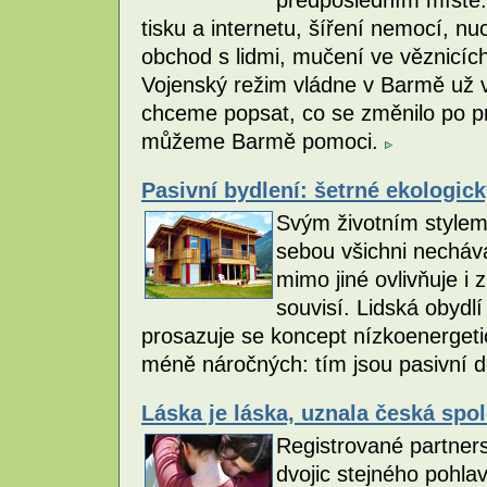
předposledním místě.
tisku a internetu, šíření nemocí, n
obchod s lidmi, mučení ve věznicích 
Vojenský režim vládne v Barmě už v
chceme popsat, co se změnilo po pr
můžeme Barmě pomoci.
Pasivní bydlení: šetrné ekologic
Svým životním stylem 
sebou všichni nechává
mimo jiné ovlivňuje i
souvisí. Lidská obydl
prosazuje se koncept nízkoenergeti
méně náročných: tím jsou pasivní 
Láska je láska, uznala česká spo
Registrované partnerstv
dvojic stejného pohla