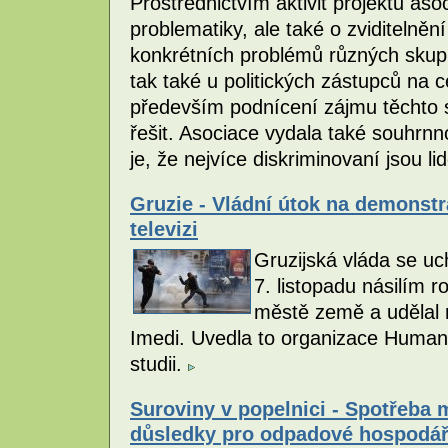
Prostřednictvím aktivit projektu aso
problematiky, ale také o zviditelněn
konkrétních problémů různých skupin 
tak také u politických zástupců na ce
především podnícení zájmu těchto s
řešit. Asociace vydala také souhrn
je, že nejvíce diskriminovaní jsou li
Gruzie - Vládní útok na demonstr
televizi
Gruzijská vláda se uch
7. listopadu násilím 
městě země a udělal r
Imedi. Uvedla to organizace Huma
studii.
Suroviny v popelnici - Spotřeba 
důsledky pro odpadové hospodář