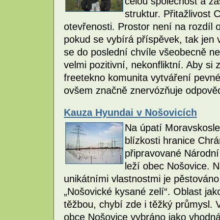
celou společnost a zas
struktur. Přitažlivos
otevřenosti. Prostor není na rozdíl 
pokud se vybírá příspěvek, tak jen 
se do poslední chvíle všeobecně ne
velmi pozitivní, nekonfliktní. Aby si
freetekno komunita vytváření pevné 
ovšem značně znervózňuje odpovědné
Kauza Hyundai v Nošovicích
Na úpatí Moravskosle
blízkosti hranice Chr
připravované Národní
leží obec Nošovice. 
unikátními vlastnostmi je pěstováno
„Nošovické kysané zelí“. Oblast ja
těžbou, chybí zde i těžký průmysl.
obce Nošovice vybráno jako vhodná 