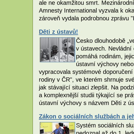
ale ne okamžitou smrt. Mezinárodní
Amnesty International vyzvala k ok
zároveň vydala podrobnou zprávu "I
Děti z ústavů!
Česko dlouhodobě „ved
v ústavech. Nevládní 
pomáhá rodinám, jejic
ústavní výchovy nebo 
vypracovala systémové doporučení „
rodiny v ČR", ve kterém shrnuje sv
jak stávající situaci zlepšit. Na pod
a komplexnější studii týkající se p
ústavní výchovy s názvem Děti z úst
Zákon o sociálních službách a j
Systém sociálních slu
nedoznal až do 1. led