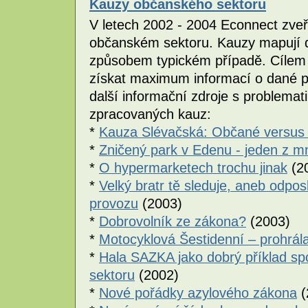
Kauzy občanského sektoru
V letech 2002 - 2004 Econnect zveř
občanském sektoru. Kauzy mapují 
způsobem typickém případě. Cílem j
získat maximum informací o dané pr
další informační zdroje s problemati
zpracovaných kauz:
*
Kauza Slévačská: Občané versus 
*
Zničený park v Edenu - jeden z 
*
O hypermarketech trochu jinak
(2
*
Velký bratr tě sleduje, aneb odp
provozu
(2003)
*
Dobrovolník ze zákona?
(2003)
*
Motocyklová Šestidenní – prohrála
*
Hala SAZKA jako dobrý příklad s
sektoru
(2002)
*
Nové pořádky azylového zákona
(