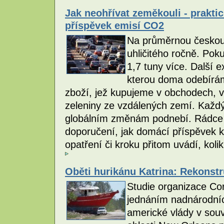
Jak neohřívat zeměkouli - praktic
příspěvek emisí CO2
Na průměrnou českou 
uhličitého ročně. Poku
1,7 tuny více. Další 
kterou doma odebírá
zboží, jež kupujeme v obchodech, v
zeleniny ze vzdálených zemí. Každý
globálním změnám podnebí. Rádce 
doporučení, jak domácí příspěvek k
opatření či kroku přitom uvádí, kolik
Oběti hurikánu Katrina: Rekonst
Studie organizace Co
jednáním nadnárodníc
americké vlády v souvi