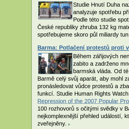
Studie Hnutí Duha naz
analyzuje spotřebu p
Podle této studie spo
České republiky zhruba 132 kg mat
spotřebujeme skoro půl miliardy tun
Barma: Potlačení protestů proti 
Během zářijových nen
zabito a zadrženo mno
barmská vláda. Od té
Barmě celý svůj aparát, aby mohl za
pronásledovat vůdce protestů a zba
funkcí. Studie Human Rights Wat
Repression of the 2007 Popular Pro
100 rozhovorů s očitými svědky v 
nejkomplexnější přehled událostí, k
zveřejněny.