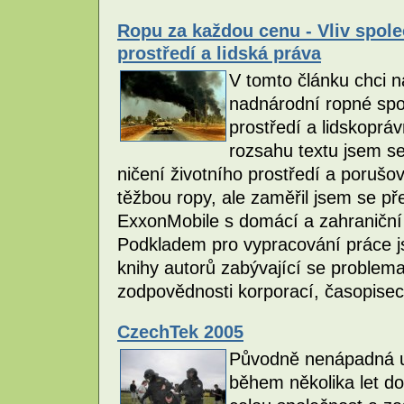
Ropu za každou cenu - Vliv spole
prostředí a lidská práva
V tomto článku chci na
nadnárodní ropné spol
prostředí a lidskoprá
rozsahu textu jsem s
ničení životního prostředí a porušov
těžbou ropy, ale zaměřil jsem se př
ExxonMobile s domácí a zahraniční 
Podkladem pro vypracování práce js
knihy autorů zabývající se problemat
zodpovědnosti korporací, časopisec
CzechTek 2005
Původně nenápadná u
během několika let do