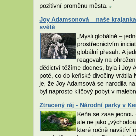
pozitivní proměnu města.
Joy Adamsonová – naše krajanka 
světě
„Mysli globálně – jedn
prostřednictvím iniciat
globální přesah. A je
reagovaly na ohrožení 
dědictví těžíme dodnes, byla i Joy
poté, co do keňské divočiny vrátila 
je, že Joy Adamsová se narodila na 
byl naprosto klíčový pobyt v maleb
Ztracený ráj - Národní parky v Ke
Keňa se zase jednou 
ale ne jako „východoa
které ročně navštíví m