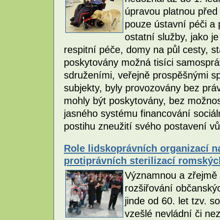
úpravou platnou před
pouze ústavní péči a
ostatní služby, jako 
respitní péče, domy na půl cesty, sta
poskytovány možná tisíci samospr
sdruženími, veřejně prospěšnými sp
subjekty, byly provozovány bez prá
mohly být poskytovány, bez možnosti
jasného systému financování sociál
postihu zneužití svého postavení vů
Role lidskoprávních organizací n
protiprávních sterilizací romský
Významnou a zřejmě 
rozšiřování občanskýc
jinde od 60. let tzv. s
vzešlé nevládní či n