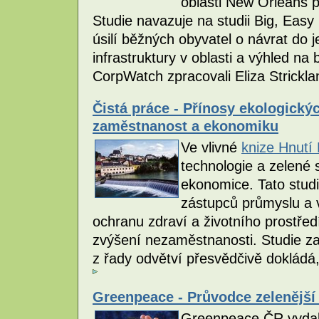
oblasti New Orleans p
Studie navazuje na studii Big, Easy 
úsilí běžných obyvatel o návrat do
infrastruktury v oblasti a výhled na 
CorpWatch zpracovali Eliza Strickl
Čistá práce - Přínosy ekologický
zaměstnanost a ekonomiku
Ve vlivné
knize Hnutí
technologie a zelené
ekonomice. Tato stud
zástupců průmyslu a v
ochranu zdraví a životního prostř
zvýšení nezaměstnanosti. Studie za
z řady odvětví přesvědčivě dokládá,
Greenpeace - Průvodce zelenější
Greenpeace ČR vydalo