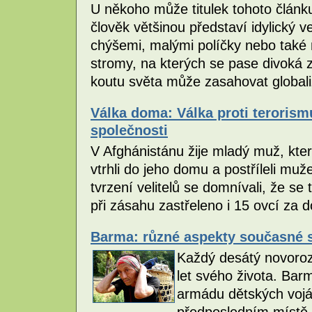
U někoho může titulek tohoto článku
člověk většinou představí idylický
chýšemi, malými políčky nebo také
stromy, na kterých se pase divoká 
koutu světa může zasahovat globa
Válka doma: Válka proti teroris
společnosti
V Afghánistánu žije mladý muž, který
vtrhli do jeho domu a postříleli muže
tvrzení velitelů se domnívali, že se 
při zásahu zastřeleno i 15 ovcí za
Barma: různé aspekty současné 
Každý desátý novoroz
let svého života. Bar
armádu dětských vojá