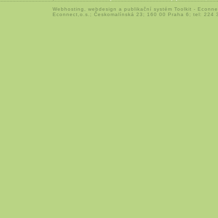
Webhosting
,
webdesign
a
publikační systém Toolkit
-
Econne
Econnect,o.s.; Českomalínská 23; 160 00 Praha 6; tel: 224