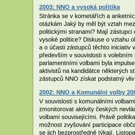
2003: NNO a vysoká politika
Stránka se v kometářích a anketní
otázkám Jaký by měl být vztah mezi
politickými stranami? Mají zástupci 
vysoké politice? Diskuse o vztahu ob
a o účasti zástupců těchto iniciativ 
především v souvislosti s volebním
parlamentními volbami byla impuls
aktivistů na kandidátce některých s
zástupců NNO získat podstatný vliv
2002: NNO a Komunální volby 20
V souvislosti s komunálními volbam
zmonitorovat aktivity českých nevlá
volbami souvisejícími. Právě politi
možnost zvyšování participace obč
se jich bezprostředně týkají. Listo