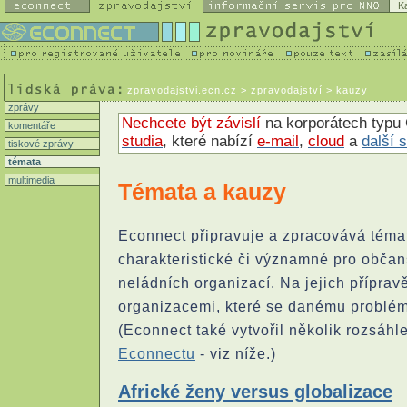
K
zpravodajstvi.ecn.cz
> zpravodajství > kauzy
zprávy
Nechcete být závislí
na korporátech typu 
komentáře
studia
, které nabízí
e-mail
,
cloud
a
další 
tiskové zprávy
témata
multimedia
Témata a kauzy
Econnect připravuje a zpracovává téma
charakteristické či významné pro občan
neládních organizací. Na jejich přípra
organizacemi, které se danému problém
(Econnect také vytvořil několik rozsáhl
Econnectu
- viz níže.)
Africké ženy versus globalizace