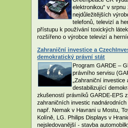
elektronikou” v srpn
nejdůležitějších výro
telefonů, televizí a h
přístupu k používání toxických látek
rozšířeno o výrobce televizí a hern
Zahraniční investice a CzechInves
demokratický právní stát
Program GARDE – Glo
právního servisu (GA
„Zahraniční investice
destabilizující demokr
zkušeností právníků GARDE-EPS zí
zahraničních investic nadnárodních
např. Nemak v Havrani u Mostu, To
Kolíně, LG. Philips Displays v Hran
nejsledovanější - stavba automobil