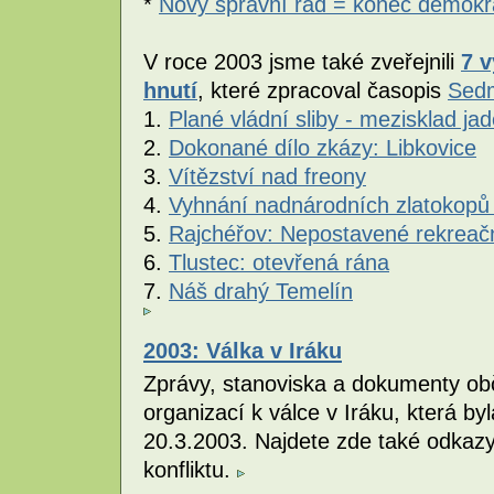
*
Nový správní řád = konec demokr
V roce 2003 jsme také zveřejnili
7 
hnutí
, které zpracoval časopis
Sed
1.
Plané vládní sliby - mezisklad j
2.
Dokonané dílo zkázy: Libkovice
3.
Vítězství nad freony
4.
Vyhnání nadnárodních zlatokopů
5.
Rajchéřov: Nepostavené rekreač
6.
Tlustec: otevřená rána
7.
Náš drahý Temelín
2003: Válka v Iráku
Zprávy, stanoviska a dokumenty obč
organizací k válce v Iráku, která 
20.3.2003. Najdete zde také odkazy
konfliktu.