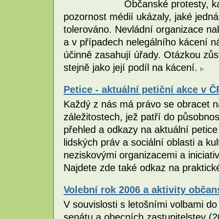
Občanské protesty, k
pozornost médií ukázaly, jaké jedná
tolerováno. Nevládní organizace na
a v případech nelegálního kácení ná
účinně zasahují úřady. Otázkou zůst
stejně jako její podíl na kácení.
Petice - aktuální petiční akce v Č
Každý z nás má právo se obracet na
záležitostech, jež patří do působnos
přehled a odkazy na aktuální petice 
lidských práv a sociální oblasti a 
neziskovými organizacemi a iniciati
Najdete zde také odkaz na praktické
Volební rok 2006 a aktivity obča
V souvislosti s letošními volbami d
senátu a obecních zastupitelstev (