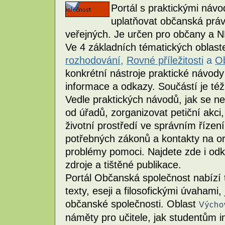
Portál s praktickými návo
uplatňovat občanská práva
veřejných. Je určen pro občany a 
Ve 4 základních tématických oblas
rozhodování
,
Rovné příležitosti
a
Ob
konkrétní nástroje praktické návody 
informace a odkazy. Součástí je té
Vedle praktických návodů, jak se ne
od úřadů, zorganizovat petiční akci,
životní prostředí ve správním řízení
potřebných zákonů a kontakty na o
problémy pomoci. Najdete zde i odka
zdroje a tištěné publikace.
Portál Občanská společnost nabízí 
texty, eseji a filosofickými úvahami,
občanské společnosti. Oblast
Výcho
náměty pro učitele, jak studentům in