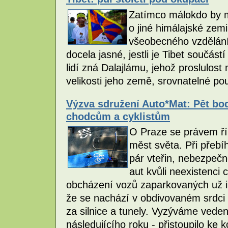
Zatímco málokdo by m
o jiné himálajské zem
všeobecného vzdělání
docela jasné, jestli je Tibet součás
lidí zná Dalajlámu, jehož proslulos
velikosti jeho země, srovnatelné p
Výzva sdružení Auto*Mat: Pět bod
chodcům a cyklistům
O Praze se právem řík
měst světa. Při přebí
pár vteřin, nebezpečn
aut kvůli neexistenci 
obcházení vozů zaparkovaných už i 
že se nachází v obdivovaném srdci 
za silnice a tunely. Vyzýváme vede
následujícího roku - přistoupilo ke 