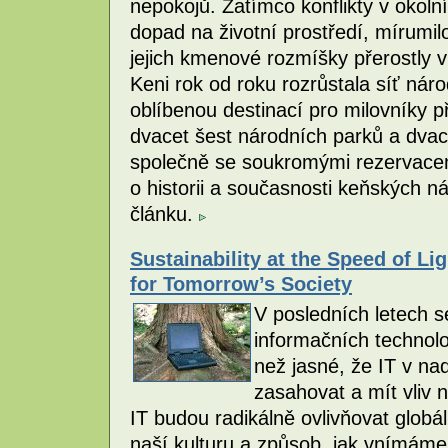
nepokojů. Zatímco konflikty v okol
dopad na životní prostředí, mírumil
jejich kmenové rozmíšky přerostly 
Keni rok od roku rozrůstala síť nár
oblíbenou destinací pro milovníky p
dvacet šest národních parků a dvac
společně se soukromými rezervacem
o historii a současnosti keňských n
článku.
Sustainability at the Speed of Li
for Tomorrow’s Society
V posledních letech se
informačních technolog
než jasné, že IT v n
zasahovat a mít vliv 
IT budou radikálně ovlivňovat glo
naší kulturu a způsob, jak vnímáme