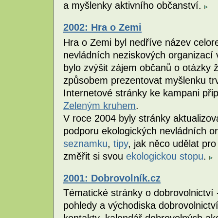
a myšlenky aktivního občanství.
2002: Hra o Zemi
Hra o Zemi byl nedříve název celo
nevládních neziskových organizací 
bylo zvýšit zájem občanů o otázky 
způsobem prezentovat myšlenku trva
Internetové stránky ke kampani přip
Zeleným kruhem
.
V roce 2004 byly stránky aktualizo
podporu ekologických nevládních o
seznamku
,
tipy
, jak něco udělat pro
změřit si svou
ekologickou stopu
.
2001: Dobrovolník.cz
Tématické stránky o dobrovolnictví -
pohledy a východiska dobrovolnictví,
kontakty, kalendář dobrovolných akcí.