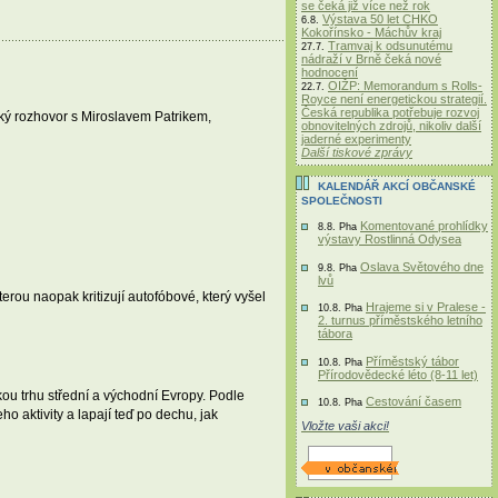
se čeká již více než rok
Výstava 50 let CHKO
6.8.
Kokořínsko - Máchův kraj
Tramvaj k odsunutému
27.7.
nádraží v Brně čeká nové
hodnocení
OIŽP: Memorandum s Rolls-
22.7.
Royce není energetickou strategií.
Česká republika potřebuje rozvoj
ký rozhovor s Miroslavem Patrikem,
obnovitelných zdrojů, nikoliv další
jaderné experimenty
Další tiskové zprávy
KALENDÁŘ AKCÍ OBČANSKÉ
SPOLEČNOSTI
Komentované prohlídky
8.8. Pha
výstavy Rostlinná Odysea
Oslava Světového dne
9.8. Pha
lvů
rou naopak kritizují autofóbové, který vyšel
Hrajeme si v Pralese -
10.8. Pha
2. turnus příměstského letního
tábora
Příměstský tábor
10.8. Pha
Přírodovědecké léto (8-11 let)
ou trhu střední a východní Evropy. Podle
Cestování časem
10.8. Pha
o aktivity a lapají teď po dechu, jak
Vložte vaši akci!