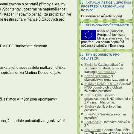
AKTUÁLNÍ PETICE V ŽIVOTNÍM
dle zákona o ochraně přírody a krajiny.
PROSTŘEDÍ A REGIONÁLNÍM
ý výbor tehdy upozornil na nepřiměřenost
ROZVOJI
ni. Kácení nedávno označil za protiprávní ve
ke kterým se můžete připojit
é trestní stíhání manželů Čápových pro
ZPRAVODAJSTVÍ ECONNECTU
finančně podpořila
Evropská komise a
Ministerstvo životního
prostředí. Za obsah odpovídá
občanské sdružení Econnect.
CDE a CEE Bankwatch Network.
TIPY ECONNECTU PRO
OBLAST ŽP:
EkoLink
: Katalog odkazů o
ískala jeho šedesátiletá matka Jindřiška
životním prostředí (součást
katalogu
Kormidlo.cz
)
opisů s funkcí Martina Kocourka jako
Zelená seznamka
s
ekologickými organizacemi na
KOMU? KAM? PROČ?
: Adresář
NNO působících v oblasti
životního prostředí
Zelený kruh
: Servisní
organizace pro NNO působící v
í, zatímco v jiných jsou opomíjeny?
ŽP a jejich Platformu.
Ekolist
- deník o životním
prostředí
EnviWeb
- Server o životním
prostředí
Duha, že nadále pokračují v organizování
EcoMonitor
: Databáze článků o
ŽP
Hra o Zemi
: Chcete něco udělat
pro ŽP a nevíte jak? Víte, jaká je