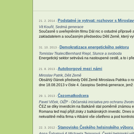
Podstatné je vytrvat: rozhovor s Mirosl
21. 2. 2014 -
Vít Kouřil, Sedmá generace
Současně s uveřejněním filmu Dál nic o ostudné přípravě 
zakladatelem a současným předsedou Dětí Země, který vyš
Demokratizace energetického sektoru
31. 10. 2013 -
Tomislav Tkalec/Bernhard Riepl, Slunce a svoboda
Energetický sektor setrvává na nastoupené cestě, a to i pře
Autoborgové mezi námi
21. 8. 2013 -
Miroslav Patrik, Děti Země
Obsáhlý článek předsedy Dětí Země Miroslava Patrika o rozp
dne 18.08.2013 v čísle 4. časopisu Sedmá generace, jenž
Čezomatkodcera
29. 1. 2013 -
Pavel Vlček, OIŽP - Občanská iniciativa pro ochranu životn
ČEZ se díky investicím na Balkáně stal poměrně známou evr
Romana teď mají přijít zisky z balkánských investic. Dnes 
nekvalitně měla firma v Albánii vše ošetřeno a pod kontrol
Stanovisko Českého helsinského výboru 
22. 3. 2012 -
Anna Šabatová & Michaela Tejnorová, Český helsinský vý