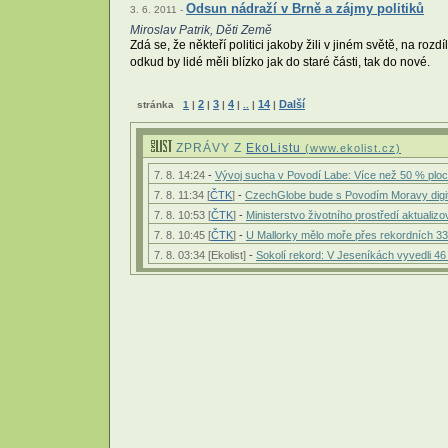
Odsun nádraží v Brně a zájmy politiků
3. 6. 2011 -
Miroslav Patrik, Děti Země
Zdá se, že někteří politici jakoby žili v jiném světě, na 
odkud by lidé měli blízko jak do staré části, tak do nové.
2
3
4
14
Další
stránka
1
|
|
|
|
..
|
|
ZPRÁVY Z
EkoListu
(www.ekolist.cz)
7. 8. 14:24
-
Vývoj sucha v Povodí Labe: Více než 50 % pl
7. 8. 11:34 [
ČTK
]
-
CzechGlobe bude s Povodím Moravy digitá
7. 8. 10:53 [
ČTK
]
-
Ministerstvo životního prostředí aktuali
7. 8. 10:45 [
ČTK
]
-
U Mallorky mělo moře přes rekordních 33
7. 8. 03:34 [Ekolist]
-
Sokolí rekord: V Jeseníkách vyvedli 46