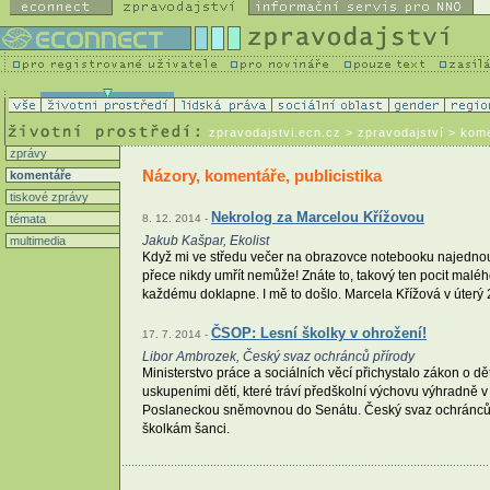
zpravodajstvi.ecn.cz
> zpravodajství > kom
zprávy
Názory, komentáře, publicistika
komentáře
tiskové zprávy
Nekrolog za Marcelou Křížovou
témata
8. 12. 2014 -
Jakub Kašpar, Ekolist
multimedia
Když mi ve středu večer na obrazovce notebooku najednou 
přece nikdy umřít nemůže! Znáte to, takový ten pocit maléh
každému doklapne. I mě to došlo. Marcela Křížová v úterý 2
ČSOP: Lesní školky v ohrožení!
17. 7. 2014 -
Libor Ambrozek, Český svaz ochránců přírody
Ministerstvo práce a sociálních věcí přichystalo zákon o d
uskupeními dětí, které tráví předškolní výchovu výhradně v
Poslaneckou sněmovnou do Senátu. Český svaz ochránců přír
školkám šanci.