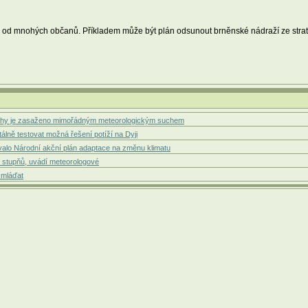
rozdíl od mnohých občanů. Příkladem může být plán odsunout brněnské nádraží ze str
ochy je zasaženo mimořádným meteorologickým suchem
lně testovat možná řešení potíží na Dyji
zovalo Národní akční plán adaptace na změnu klimatu
 stupňů, uvádí meteorologové
 mláďat