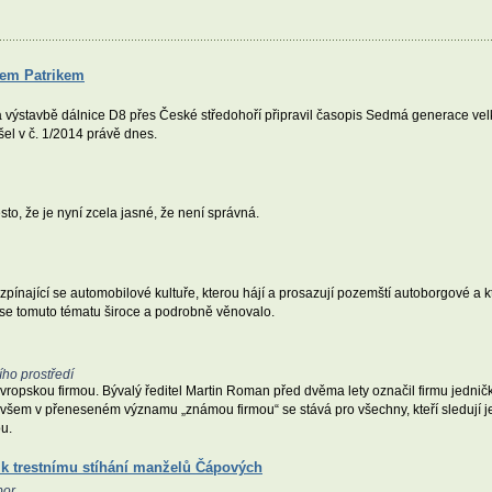
avem Patrikem
a výstavbě dálnice D8 přes České středohoří připravil časopis Sedmá generace vel
el v č. 1/2014 právě dnes.
sto, že je nyní zcela jasné, že není správná.
ínající se automobilové kultuře, kterou hájí a prosazují pozemští autoborgové a kte
 se tomuto tématu široce a podrobně věnovalo.
ího prostředí
opskou firmou. Bývalý ředitel Martin Roman před dvěma lety označil firmu jedničk
ovšem v přeneseném významu „známou firmou“ se stává pro všechny, kteří sledují jeh
ou.
k trestnímu stíhání manželů Čápových
bor