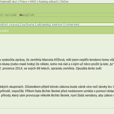
Kalendář akcí
|
Práce v NNO
|
Katalog odkazů
|
Občan
entáře
vyskočila zpráva, že zemřela Marcela Křížová, měl jsem nejdřív tendenci tomu vůb
o kluka (nebo malé holky) že někdo, koho má rád a s kým už něco prožil (a kdo „tu“ 
. prosince 2014, ve svých 68 letech, opravdu zemřela. Opustila tento svět.
ětských skupinách. Důsledkem přijetí tohoto zákona bude zánik více než stovky tzv.
 přírodě, nepočítá. Přitom řada těchto školek před nedávnem vznikla s pomocí dota
ody, který sám provozuje několik těchto školek, nyní žádá senátory, aby zákon vr