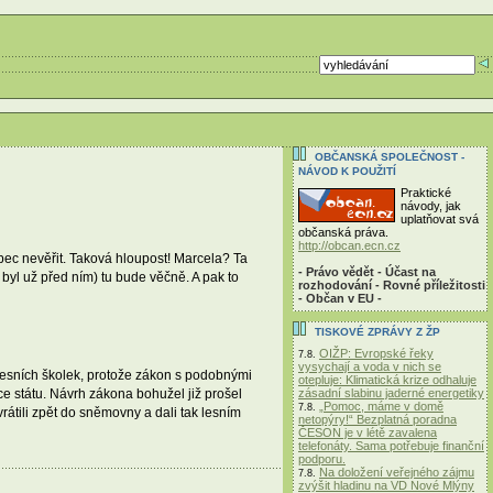
OBČANSKÁ SPOLEČNOST -
NÁVOD K POUŽITÍ
Praktické
návody, jak
uplatňovat svá
občanská práva.
http://obcan.ecn.cz
ec nevěřit. Taková hloupost! Marcela? Ta
- Právo vědět - Účast na
byl už před ním) tu bude věčně. A pak to
rozhodování - Rovné příležitosti
- Občan v EU -
TISKOVÉ ZPRÁVY Z ŽP
OIŽP: Evropské řeky
7.8.
vysychají a voda v nich se
 lesních školek, protože zákon s podobnými
otepluje: Klimatická krize odhaluje
zásadní slabinu jaderné energetiky
ce státu. Návrh zákona bohužel již prošel
„Pomoc, máme v domě
7.8.
átili zpět do sněmovny a dali tak lesním
netopýry!“ Bezplatná poradna
ČESON je v létě zavalena
telefonáty. Sama potřebuje finanční
podporu.
Na doložení veřejného zájmu
7.8.
zvýšit hladinu na VD Nové Mlýny