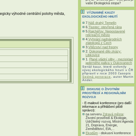
vaše Ekologická stopa?
VÝZNAMNÉ KAUZY
ategicky výhodné centrální polohy města,
EKOLOGICKÉHO HNUTÍ
7.
Náš drahý Temelín
6.
Tlustec: otevřená rána
5.
Rajchéřov: Nepostavené
rekreační město
4.
Vyhnání nadnárodních
zlatokopů z Čech
3.
Vítězství nad freony
2.
Dokonané dílo zkázy:
Libkovice
1.
Plané vládní sliby - mezisklad
jaderného paliva v Dukovanech
Seriál kauz, které ovlivnily
vývoj ekologického hnutí v ČR
připravil v roce 2003 časopis
Sedmá generace
, autor Martin
Ander.
DISKUSE O ŽIVOTNÍM
PROSTŘEDÍ A REGIONÁLNÍM
ROZVOJI
- E-mailové konference (pro další
informace a přihlášení piště
správci):
na serveru
Zdravá města
:
Životní prostředí & Ekologie,
Udržitelný rozvoj, Místní Agenda
21, Doprava, Energie,
Zemědělství, EIA,...
Ekodům
- diskusní konference