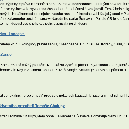
lení výjimky. Správa Národního parku Šumava nedisponovala nutnými povoleními po
anům se vyslovovala významná část odborné a občanské veřejnosti. Český helsinsk
akových. Nezákonnost policejních zásahů následně konstatoval i Krajský soud v Plz
dků nezákonného počínání správy Národního parku Šumava a Policie ČR je současn
 měli dopustit ve chvíli, kdy policie zajistila jejich dceru.
ickou koncepci
 Zelený kruh, Ekologický právní servis, Greenpeace, Hnutí DUHA, Kořeny, Calla, 
ečasovi
Kocourek má vážný problém. Nedokázal vysvětlit původ 16,4 miliónu korun, které z
dnictvím Key Investment. Jednou z uvažovaných variant je souvislost původu dluh
at do lokálních problémů? A proč se v některých kauzách k názorům místních přihlíž
 životního prostředí Tomáše Chalupy
prostředí Tomáše Chalupy, který obhajuje kácení na Šumavě a obviňuje členy Hnutí 