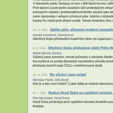
V Národním parku Šumava se loni v létě kácel les bez udě
Proti kácení a policejním zásahům vůči protestujícím obč
policejních zásahů i problematičnost těchto zásahů jako t
svém stanovisku i veřejný ochránce práv. Jedním z důsle
trestný čin násilí proti úřední osobě. Tohoto trestného činu se
Splňte sliby, připravte moderní energet
16. 12. 2011 -
Daniel Vondrouš, Zelený kruh
Otevřený dopis předsedům koaličních stran od organizací
Otevřený dopis předsedovi vlády Petru N
8. 11. 2011 -
Martin Bursík, Ekolist
Vážený pane premiére, ministr průmyslu a obchodu Martin 
Kocourková za prodej dluhopisů neznámého původu prostře
předsedy dozorčí rady ČEZu v inkriminované době.
My všichni jsme místní
15. 10. 2011 -
Miroslav Patrik, Děti Země
Kdo je a kdo není místní? Z jaké dálky je možné intervenov
Reakce Hnutí Duha na vyjádření ministra
28. 7. 2011 -
Petr Machálek, Hnutí Duha
Hnutí Duha protestuje proti vyjádření ministra životního 
blokády.