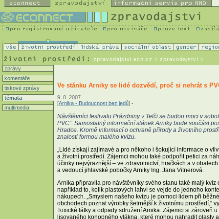
zpravodajstvi.ecn.cz
> zpravodajství >
zprávy
komentáře
Ve stánku Arniky se lidé dozvědí, proč si nehrát s P
tiskové zprávy
9. 8. 2007
témata
[
Arnika - Budoucnost bez jedů
] -
multimedia
Návštěvníci festivalu Prázdniny v Telči se budou moci v sobo
PVC“. Samostatný informační stánek Arniky bude součást po
Hradce. Kromě informací o ochraně přírody a životního prostř
znalosti formou malého kvízu.
„Lidé získají zajímavé a pro někoho i šokující informace o vli
a životní prostředí. Zájemci mohou také podpořit petici za ná
účinky nejvýraznější – ve zdravotnictví, hračkách a v obalech 
a vedoucí jihlavské pobočky Arniky Ing. Jana Vitnerová.
Arnika připravila pro návštěvníky svého stanu také malý kvíz
například to, kolik plastových lahví se vejde do jednoho kont
nákupech. „Smyslem našeho kvízu je pomoci lidem při běžném
obchodech poznat výrobky šetrnější k životnímu prostředí,“ vy
Toxické látky a odpady sdružení Arnika. Zájemci si zároveň 
lisovaného konopného vlákna, které mohou nahradit plasty a 