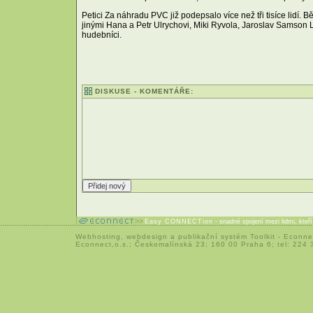
Petici Za náhradu PVC již podepsalo více než tři tisíce lidí. B
jinými Hana a Petr Ulrychovi, Miki Ryvola, Jaroslav Samson 
hudebníci.
DISKUSE - KOMENTÁŘE:
Easy CONNECTion
- snadné spojení mezi lidmi, kteř
Webhosting
,
webdesign
a
publikační systém Toolkit
-
Econne
Econnect,o.s.; Českomalínská 23; 160 00 Praha 6; tel: 224