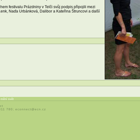
ěhem festivalu Prázdniny v Telči svůj podpis připojili mezi
Lenk, Naďa Urbánková, Dalibor a Kateřina Štruncovi a další
í mění svět
ct
 311 780;
econnect@ecn.cz