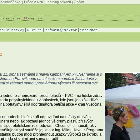
Kalendář akcí
|
Práce v NNO
|
Katalog odkazů
|
Občan
VC
tu 11. srpna seznámit s hlavní kampaní Arniky „Nehrajme si s
sledního Eurovíkendu na telečském náměstí Zachariáše z
edí si zájemci mohou prohlédnout výstavu či otestovat své
vu jednoho z nejrozšířenějších plastů – PVC – na lidské zdraví
hradu polyvinylchloridu v oblastech, kde jsou jeho škodlivé
na potraviny,“ říká koordinátora petiční akce v kraji Vysočina
 o odpadech. Lidé se při odpovídání na otázky dozvědí
ejneru nebo jak poznají jednotlivé druhy plastů při svých
 spotřebitelském rozhodování. Chceme lidi naučit, jak v
světluje smysl soutěže její autor Ing. Milan Havel z Programu
u stánku budou moci prohlédnout ukázky výrobků ze škrobu a
příroda si s nimi umí sama poradit.