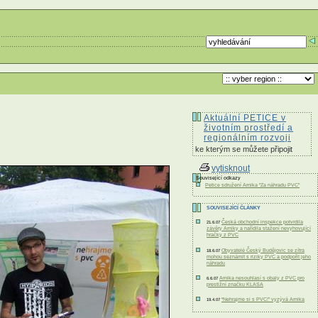
Aktuální PETICE v
životním prostředí a
regionálním rozvoji
ke kterým se můžete připojit
vytisknout
Související odkazy
Petice sdružení Arnika "Za náhradu PVC"
SOUVISEJÍCÍ ČLÁNKY
Česká obchodní inspekce potvrdila
21.6.07
závěry Arniky a nařídila stažení nevyhovující
hračky z PVC
Obyvatelé Český Budějovic se zítra
18.6.07
mohou seznámit s riziky PVC a podpořit jeho
náhradu
Arnika nesouhlasí s obaly z PVC pro
6.6.07
prestižní značku KLASA
“Nehrajme si s PVC!” vyzývá Arnika
19.4.07