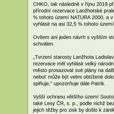
CHKO, tak následně v říjnu 2019 př
přírodní rezervace Lanžhotské prale
% tohoto území NATURA 2000, a v b
vyhlásit na asi 32,5 % tohoto územ
Ovšem ani jeden návrh s vyšším st
schválen.
„Tvrzení starosty Lanžhota Ladisla
rezervace měl vyhlásit velký národn
město prosazovat své plány na další
neboť může být velmi obtížené dolož
splňuje,“ upozorňuje dále Patrik.
Vyšší ochranu většího území Souto
také Lesy ČR, s. p., podle nichž b
jejich těžby pro zisk by došlo k zá