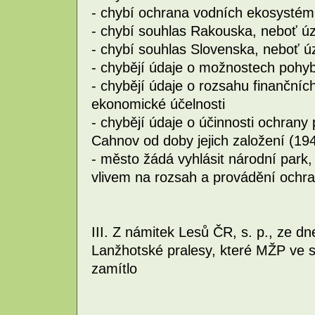
- chybí ochrana vodních ekosysté
- chybí souhlas Rakouska, neboť úz
- chybí souhlas Slovenska, neboť ú
- chybějí údaje o možnostech pohy
- chybějí údaje o rozsahu finančních
ekonomické účelnosti
- chybějí údaje o účinnosti ochran
Cahnov od doby jejich založení (19
- město žádá vyhlásit národní park
vlivem na rozsah a provádění ochr
III. Z námitek Lesů ČR, s. p., ze d
Lanžhotské pralesy, které MŽP ve 
zamítlo