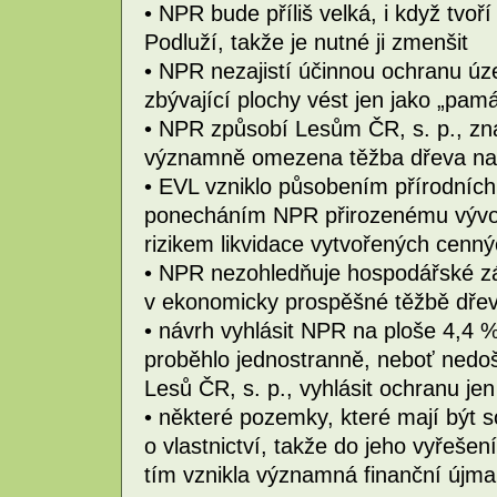
• NPR bude příliš velká, i když tvo
Podluží, takže je nutné ji zmenšit
• NPR nezajistí účinnou ochranu úze
zbývající plochy vést jen jako „pam
• NPR způsobí Lesům ČR, s. p., zn
významně omezena těžba dřeva na
• EVL vzniklo působením přírodních 
ponecháním NPR přirozenému vývoji
rizikem likvidace vytvořených cenn
• NPR nezohledňuje hospodářské zá
v ekonomicky prospěšné těžbě dře
• návrh vyhlásit NPR na ploše 4,4
proběhlo jednostranně, neboť nedo
Lesů ČR, s. p., vyhlásit ochranu j
• některé pozemky, které mají být
o vlastnictví, takže do jeho vyřešen
tím vznikla významná finanční újma 