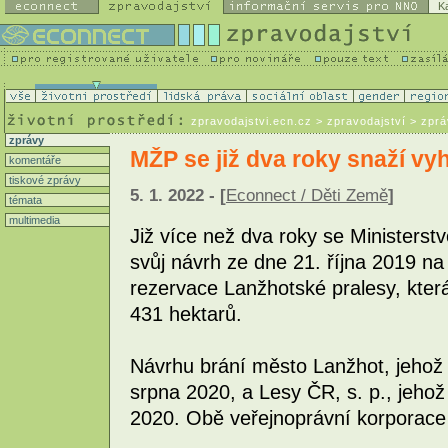
K
zpravodajstvi.ecn.cz
> zpravodajství > zpr
zprávy
MŽP se již dva roky snaží vy
komentáře
tiskové zprávy
5. 1. 2022 - [
Econnect / Děti Země
]
témata
multimedia
Již více než dva roky se Ministerstv
svůj návrh ze dne 21. října 2019 na
rezervace Lanžhotské pralesy, kter
431 hektarů.
Návrhu brání město Lanžhot, jehož n
srpna 2020, a Lesy ČR, s. p., jehož
2020. Obě veřejnoprávní korporace