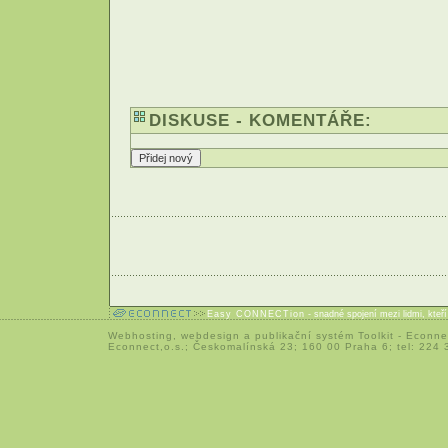
DISKUSE - KOMENTÁŘE:
Easy CONNECTion
- snadné spojení mezi lidmi, kteř
Webhosting
,
webdesign
a
publikační systém Toolkit
-
Econne
Econnect,o.s.; Českomalínská 23; 160 00 Praha 6; tel: 224