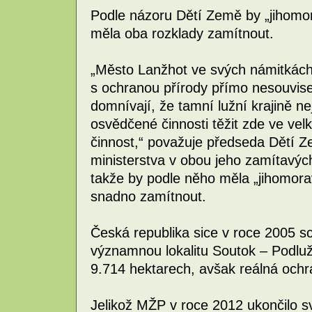
Podle názoru Dětí Země by „jihomo
měla oba rozklady zamítnout.
„Město Lanžhot ve svých námitkách 
s ochranou přírody přímo nesouvise
domnívají, že tamní lužní krajině n
osvědčené činnosti těžit zde ve velk
činnost,“ považuje předseda Dětí Z
ministerstva v obou jeho zamítavýc
takže by podle něho měla „jihomora
snadno zamítnout.
Česká republika sice v roce 2005 sc
významnou lokalitu Soutok – Podluží
9.714 hektarech, avšak reálná ochr
Jelikož MŽP v roce 2012 ukončilo s