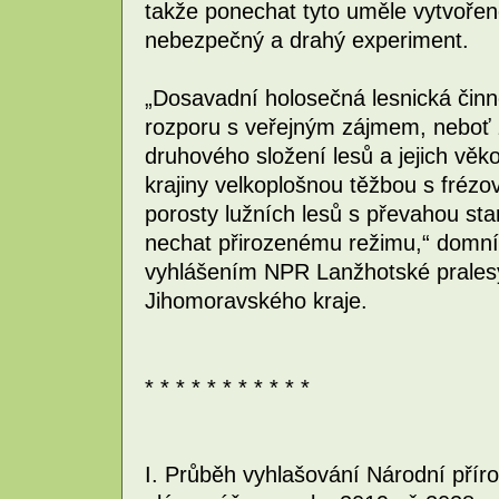
takže ponechat tyto uměle vytvořen
nebezpečný a drahý experiment.
„Dosavadní holosečná lesnická činn
rozporu s veřejným zájmem, nebo
druhového složení lesů a jejich věk
krajiny velkoplošnou těžbou s fréz
porosty lužních lesů s převahou st
nechat přirozenému režimu,“ domnív
vyhlášením NPR Lanžhotské pralesy 
Jihomoravského kraje.
* * * * * * * * * * *
I. Průběh vyhlašování Národní přír