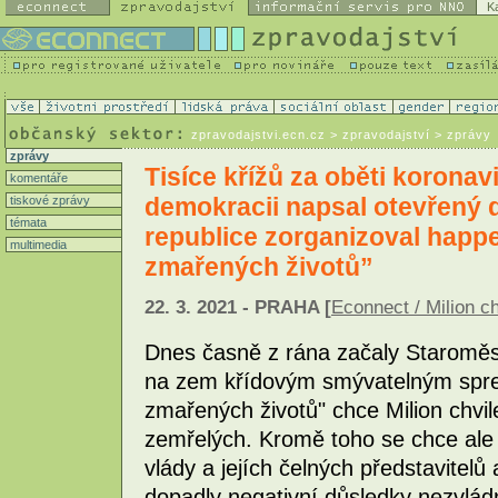
K
zpravodajstvi.ecn.cz
> zpravodajství > zprávy
zprávy
Tisíce křížů za oběti koronavi
komentáře
demokracii napsal otevřený d
tiskové zprávy
témata
republice zorganizoval happ
multimedia
zmařených životů”
22. 3. 2021 - PRAHA [
Econnect / Milion c
Dnes časně z rána začaly Staroměst
na zem křídovým smývatelným spr
zmařených životů" chce Milion chvil
zemřelých. Kromě toho se chce ale
vlády a jejích čelných představitel
dopadly negativní důsledky nezvlá