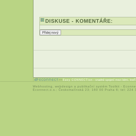
DISKUSE - KOMENTÁŘE:
Easy CONNECTion
- snadné spojení mezi lidmi, kteř
Webhosting
,
webdesign
a
publikační systém Toolkit
-
Econne
Econnect,o.s.; Českomalínská 23; 160 00 Praha 6; tel: 224