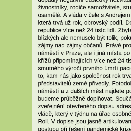
živnostníky, rodiče samoživitele, st
osamělé. A vláda v čele s Andrejem
která trvá už rok, obrovský podíl.
republice více než 24 tisíc lidí. Zb
blízkých ale nemuselo být tolik, p
zájmy nad zájmy občanů. Právě pro
náměstí v Praze, ale i jiná místa po
křížů připomínajících více než 24 ti
smutného výročí prvního úmrtí pac
to, kam nás jako společnost rok trv
představitelů země přivedly. Foto
náměstí a z dalších měst najdete p
budeme průběžně doplňovat. Součás
zveřejnění otevřeného dopisu adres
vládě, který v týdnu na úřad osobn
Roll. V dopise jsou jasně artikulov
postupu při řešení pandemické krize