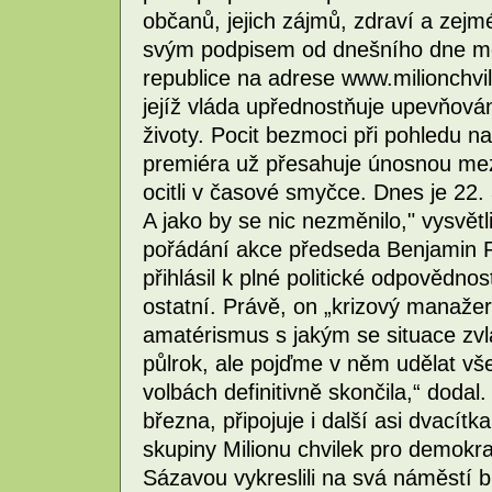
občanů, jejich zájmů, zdraví a zej
svým podpisem od dnešního dne moh
republice na adrese www.milionchvil
jejíž vláda upřednostňuje upevňován
životy. Pocit bezmoci při pohledu 
premiéra už přesahuje únosnou mez
ocitli v časové smyčce. Dnes je 22.
A jako by se nic nezměnilo," vysvětl
pořádání akce předseda Benjamin R
přihlásil k plné politické odpovědnos
ostatní. Právě, on „krizový manažer
amatérismus s jakým se situace zvl
půlrok, ale pojďme v něm udělat vše
volbách definitivně skončila,“ dodal
března, připojuje i další asi dvacít
skupiny Milionu chvilek pro demokr
Sázavou vykreslili na svá náměstí bíl