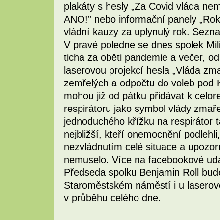
plakáty s hesly „Za Covid vláda ne
ANO!” nebo informační panely „Rok 
vládní kauzy za uplynulý rok. Sezn
V pravé poledne se dnes spolek Mili
ticha za oběti pandemie a večer, od
laserovou projekcí hesla „Vláda zm
zemřelých a odpočtu do voleb pod 
mohou již od pátku přidávat k celor
respirátoru jako symbol vlády zma
jednoduchého křížku na respirátor
nejbližší, kteří onemocnění podlehli
nezvládnutím celé situace a upozorn
nemuselo. Více na facebookové udál
Předseda spolku Benjamin Roll bude
Staroměstském náměstí i u laserové
v průběhu celého dne.