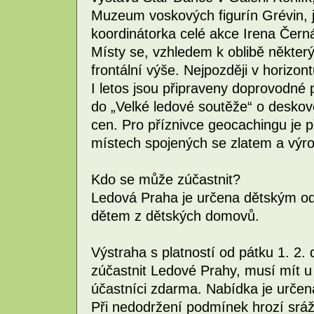
Muzeum voskových figurín Grévin, 
koordinátorka celé akce Irena Čern
Místy se, vzhledem k oblibě některý
frontální výše. Nejpozději v horizont
I letos jsou připraveny doprovodné
do „Velké ledové soutěže“ o deskov
cen. Pro příznivce geocachingu je p
místech spojených se zlatem a výr
Kdo se může zúčastnit?
Ledová Praha je určena dětským od
dětem z dětských domovů.
Výstraha s platností od pátku 1. 2.
zúčastnit Ledové Prahy, musí mít u
účastníci zdarma. Nabídka je určen
Při nedodržení podmínek hrozí sráž