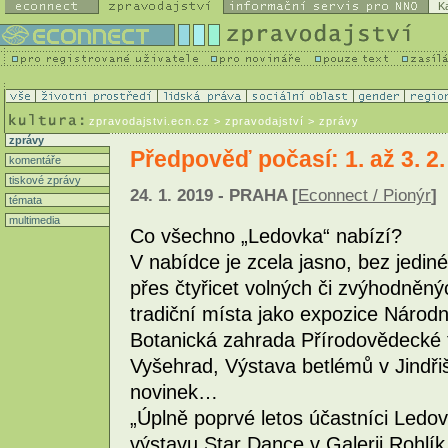
K
zpravodajstvi.ecn.cz
> zpravodajství > zprávy
zprávy
Předpověď počasí: 1. až 3. 
komentáře
tiskové zprávy
24. 1. 2019 - PRAHA [
Econnect / Pionýr
]
témata
multimedia
Co všechno „Ledovka“ nabízí?
V nabídce je zcela jasno, bez jedin
přes čtyřicet volných či zvýhodněný
tradiční místa jako expozice Náro
Botanická zahrada Přírodovědecké f
Vyšehrad, Výstava betlémů v Jindřiš
novinek…
„Úplně poprvé letos účastníci Ledo
výstavu Star Dance v Galerii Rohlík,