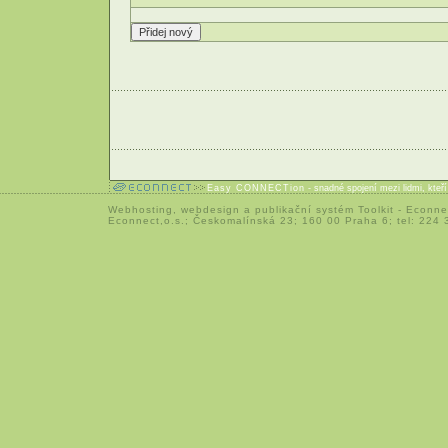
Easy CONNECTion
- snadné spojení mezi lidmi, kteř
Webhosting
,
webdesign
a
publikační systém Toolkit
-
Econne
Econnect,o.s.; Českomalínská 23; 160 00 Praha 6; tel: 224