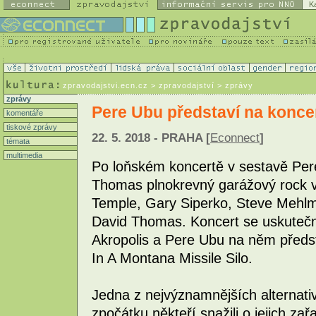
K
zpravodajstvi.ecn.cz
> zpravodajství > zprávy
zprávy
Pere Ubu představí na konce
komentáře
tiskové zprávy
22. 5. 2018 - PRAHA [
Econnect
]
témata
multimedia
Po loňském koncertě v sestavě Per
Thomas plnokrevný garážový rock v
Temple, Gary Siperko, Steve Meh
David Thomas. Koncert se uskutečn
Akropolis a Pere Ubu na něm předs
In A Montana Missile Silo.
Jedna z nejvýznamnějších alternativ
zpočátku někteří snažili o jejich za