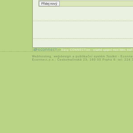
Easy CONNECTion
- snadné spojení mezi lidmi, kteř
Webhosting
,
webdesign
a
publikační systém Toolkit
-
Econne
Econnect,o.s.; Českomalínská 23; 160 00 Praha 6; tel: 224