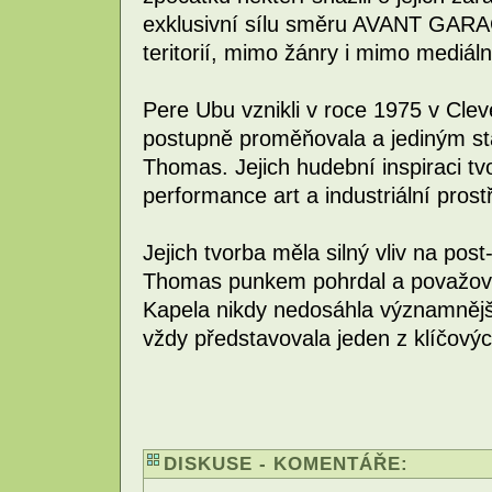
exklusivní sílu směru AVANT GARA
teritorií, mimo žánry i mimo mediál
Pere Ubu vznikli v roce 1975 v Clev
postupně proměňovala a jediným st
Thomas. Jejich hudební inspiraci tv
performance art a industriální pro
Jejich tvorba měla silný vliv na po
Thomas punkem pohrdal a považoval 
Kapela nikdy nedosáhla významněj
vždy představovala jeden z klíčov
DISKUSE - KOMENTÁŘE: