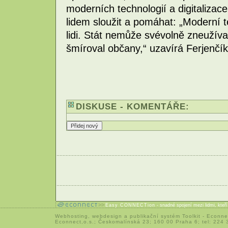
moderních technologií a digitalizac
lidem sloužit a pomáhat: „Moderní 
lidi. Stát nemůže svévolně zneužíva
šmíroval občany,“ uzavírá Ferjenčík
DISKUSE - KOMENTÁŘE:
Easy CONNECTion
- snadné spojení mezi lidmi, kteř
Webhosting
,
webdesign
a
publikační systém Toolkit
-
Econne
Econnect,o.s.; Českomalínská 23; 160 00 Praha 6; tel: 224