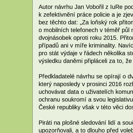
Autor návrhu Jan Vobořil z IuRe po
k zefektivnění práce policie a je zje
bez těchto dat: „Za loňský rok přit
o mobilních telefonech v téměř půl 
dvojnásobek oproti roku 2015. Přit
případů ani v míře kriminality. Nav
pro stát výdaje v řádech několika s
výsledku daněmi připláceli za to, že
Předkladatelé návrhu se opírají o 
který naposledy v prosinci 2016 roz
uchovávat data o uživatelích komuni
ochranu soukromí a svou legislativu
České republiky však v této věci do
Piráti na plošné sledování lidí a souč
upozorňovali, a to dlouho před voleb