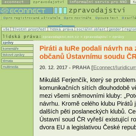
K
zpravodajstvi.ecn.cz
> zpravodajství > zprávy
zprávy
Piráti a IuRe podali návrh na
komentáře
občanů Ústavnímu soudu Č
tiskové zprávy
témata
20. 12. 2017 - PRAHA [
Econnect/Iuridicu
multimedia
Mikuláš Ferjenčík, který se problem
komunikačních sítích dlouhodobě v
mezi všemi sněmovními kluby: „Pot
návrhu. Kromě celého klubu Pirátů j
dalších pěti poslaneckých klubů. Ce
Ústavní soud ČR vyřeší existující 
dvora EU a legislativou České repub