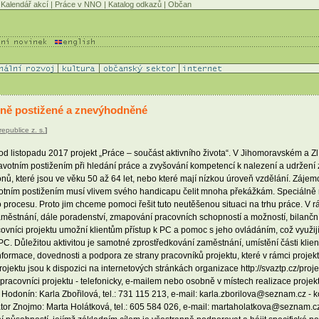
Kalendář akcí
|
Práce v NNO
|
Katalog odkazů
|
Občan
tně postižené a znevýhodněné
epublice z. s.
]
 od listopadu 2017 projekt „Práce – součást aktivního života“. V Jihomoravském a Z
ravotním postižením při hledání práce a zvyšování kompetencí k nalezení a udržení
onů, které jsou ve věku 50 až 64 let, nebo které mají nízkou úroveň vzdělání. Záj
avotním postižením musí vlivem svého handicapu čelit mnoha překážkám. Speciálně n
o procesu. Proto jim chceme pomoci řešit tuto neutěšenou situaci na trhu práce. V 
aměstnání, dále poradenství, zmapování pracovních schopností a možností, bilanční 
vníci projektu umožní klientům přístup k PC a pomoc s jeho ovládáním, což využijí 
C. Důležitou aktivitou je samotné zprostředkování zaměstnání, umístění části klien
ormace, dovednosti a podpora ze strany pracovníků projektu, které v rámci projektu 
jektu jsou k dispozici na internetových stránkách organizace http://svaztp.cz/proje
pracovníci projektu - telefonicky, e-mailem nebo osobně v místech realizace projekt
Hodonín: Karla Zbořilová, tel.: 731 115 213, e-mail: karla.zborilova@seznam.cz - ko
tor Znojmo: Marta Holátková, tel.: 605 584 026, e-mail: martaholatkova@seznam.c