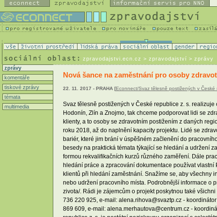
zpravodajstvi.ecn.cz
> zpravodajství > zprávy
zprávy
Nová šance na zaměstnání pro osoby zdravo
komentáře
tiskové zprávy
22. 11. 2017 - PRAHA [
Econnect/Svaz tělesně postižených v České r
témata
Svaz tělesně postižených v České republice z. s. realizuje
multimedia
Hodonín, Zlín a Znojmo, tak chceme podporovat lidi se zd
klienty, a to osoby se zdravotním postižením z daných regi
roku 2018, až do naplnění kapacity projektu. Lidé se zdr
bariér, které jim brání v úspěšném začlenění do pracovníh
besedy na praktická témata týkající se hledání a udržení z
formou rekvalifikačních kurzů různého zaměření. Dále praco
hledání práce a zpracování dokumentace používat vlastní P
klientů při hledání zaměstnání. Snažíme se, aby všechny inf
nebo udržení pracovního místa. Podrobnější informace o pro
zivota/. Rádi je zájemcům o projekt poskytnou také všichni 
736 220 925, e-mail: alena.rihova@svaztp.cz - koordinátor 
869 609, e-mail: alena.merhautova@centrum.cz - koordiná