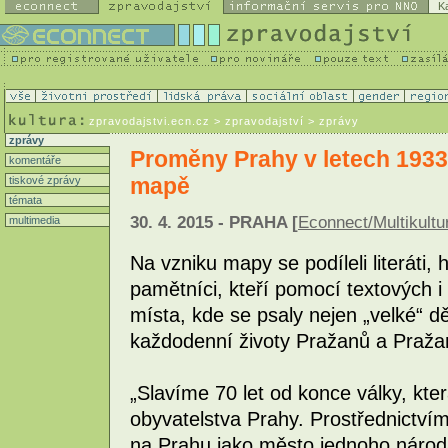
K
zpravodajstvi.ecn.cz
> zpravodajství > zprávy
zprávy
Proměny Prahy v letech 1933-
komentáře
mapě
tiskové zprávy
témata
30. 4. 2015 - PRAHA [
Econnect/Multikultu
multimedia
Na vzniku mapy se podíleli literáti, h
pamětníci, kteří pomocí textových i 
místa, kde se psaly nejen „velké“ d
každodenní životy Pražanů a Praža
„Slavíme 70 let od konce války, kt
obyvatelstva Prahy. Prostřednictví
na Prahu jako město jednoho národa.