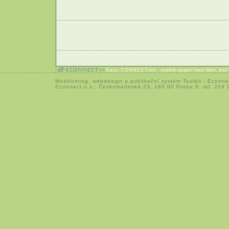
Easy CONNECTion
- snadné spojení mezi lidmi, kteř
Webhosting
,
webdesign
a
publikační systém Toolkit
-
Econne
Econnect,o.s.; Českomalínská 23; 160 00 Praha 6; tel: 224