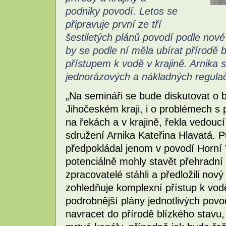
podniky povodí. Letos se
připravuje první ze tří
šestiletých plánů povodí podle nov
by se podle ní měla ubírat přírodě
přístupem k vodě v krajině. Arnika 
jednorázových a nákladných regulač
„Na semináři se bude diskutovat o
Jihočeském kraji, i o problémech s
na řekách a v krajině, řekla vedou
sdružení Arnika Kateřina Hlavatá. 
předpokládal jenom v povodí Horní 
potenciálně mohly stavět přehradní
zpracovatelé stáhli a předložili nov
zohledňuje komplexní přístup k vodě 
podrobnější plány jednotlivých povo
navracet do přírodě blízkého stav