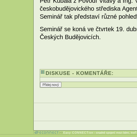
Petr Kubala z Povodí Vltavy a Ing. 
českobudějovického střediska Agentu
Seminář tak představí různé pohled
Seminář se koná ve čtvrtek 19. du
Českých Budějovicích.
DISKUSE - KOMENTÁŘE:
Easy CONNECTion
- snadné spojení mezi lidmi, kteř