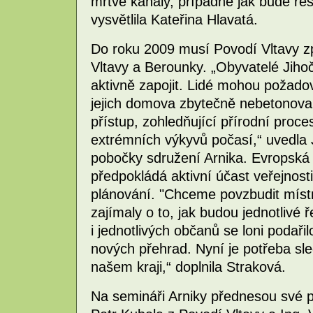
mrtvé kanály, případně jak bude ře
vysvětlila Kateřina Hlavatá.
Do roku 2009 musí Povodí Vltavy zp
Vltavy a Berounky. „Obyvatelé Jih
aktivně zapojit. Lidé mohou požadov
jejich domova zbytečně nebetonovaly,
přístup, zohledňující přírodní proc
extrémních výkyvů počasí,“ uvedla 
pobočky sdružení Arnika. Evropsk
předpokládá aktivní účast veřejnost
plánování. "Chceme povzbudit míst
zajímaly o to, jak budou jednotlivé 
i jednotlivých občanů se loni podař
nových přehrad. Nyní je potřeba sle
našem kraji,“ doplnila Straková.
Na semináři Arniky přednesou své 