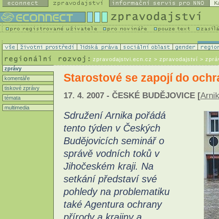
K
zpravodajstvi.ecn.cz
> zpravodajství > zprá
zprávy
Starostové se zapojí do ochr
komentáře
tiskové zprávy
17. 4. 2007 - ČESKÉ BUDĚJOVICE [
Arni
témata
multimedia
Sdružení Arnika pořádá
tento týden v Českých
Budějovicích seminář o
správě vodních toků v
Jihočeském kraji. Na
setkání představí své
pohledy na problematiku
také Agentura ochrany
přírody a krajiny a