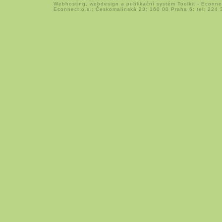
Webhosting
,
webdesign
a
publikační systém Toolkit
-
Econne
Econnect,o.s.; Českomalínská 23; 160 00 Praha 6; tel: 224