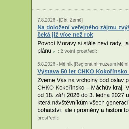
7.8.2026 -
[
Děti Země
]
Na doložení veřejného zájmu zvý
čeká již více než rok
Povodí Moravy si stále neví rady, j
plánu
::
životní prostředí
::
6.8.2026 -
Mělník [
Regionální muzeum Mělník
Výstava 50 let CHKO Kokořínsko 
Zveme Vás na vrcholný bod oslav pa
CHKO Kokořínsko – Máchův kraj. V
od 18. září 2026 do 3. ledna 2027 
která návštěvníkům všech generací př
bohatství, ale i proměny a historii 
prostředí
::