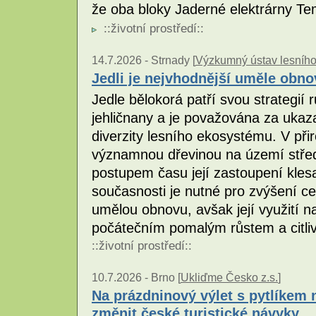
že oba bloky Jaderné elektrárny Te
::
životní prostředí
::
14.7.2026 -
Strnady [
Výzkumný ústav lesního h
Jedli je nejvhodnější uměle obno
Jedle bělokorá patří svou strategií
jehličnany a je považována za ukaza
diverzity lesního ekosystému. V při
významnou dřevinou na území střed
postupem času její zastoupení kles
současnosti je nutné pro zvýšení ce
umělou obnovu, avšak její využití na
počátečním pomalým růstem a citli
::
životní prostředí
::
10.7.2026 -
Brno [
Ukliďme Česko z.s.
]
Na prázdninový výlet s pytlíkem
změnit české turistické návyky