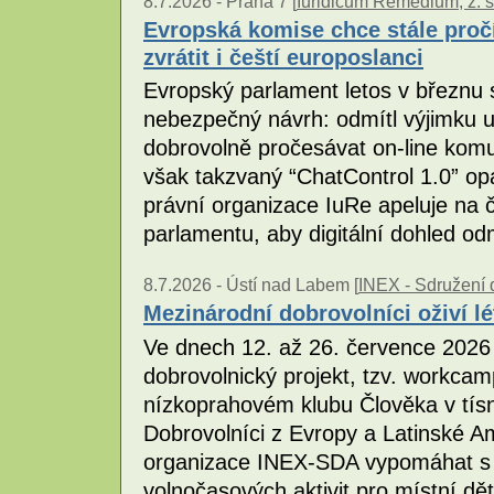
8.7.2026 -
Praha 7 [
Iuridicum Remedium, z. s
Evropská komise chce stále proč
zvrátit i čeští europoslanci
Evropský parlament letos v březnu
nebezpečný návrh: odmítl výjimku 
dobrovolně pročesávat on-line kom
však takzvaný “ChatControl 1.0” opa
právní organizace IuRe apeluje na
parlamentu, aby digitální dohled odm
8.7.2026 -
Ústí nad Labem [
INEX - Sdružení d
Mezinárodní dobrovolníci oživí l
Ve dnech 12. až 26. července 2026
dobrovolnický projekt, tzv. workc
nízkoprahovém klubu Člověka v tísni
Dobrovolníci z Evropy a Latinské A
organizace INEX-SDA vypomáhat s p
volnočasových aktivit pro místní děti