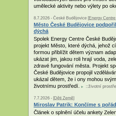
umělecké aktivity nebo výlety po ok
8.7.2026 -
České Budějovice [
Energy Centre
Město České Budějovice podpořil
dýchá
Spolek Energy Centre České Budějo
projekt Město, které dýchá, jehož cí
formou přiblížit dětem význam adap
ukázat jim, jakou roli hrají voda, zel
zdravé fungování města. Projekt s
České Budějovice propojil vzdělávání
ukázal dětem, že i ony mohou svým 
životnímu prostředí.
::
životní prostř
7.7.2026 -
[
Děti Země
]
Miroslav Patrik: Končíme s pořád
Článek o splnění účelu ankety Zelená