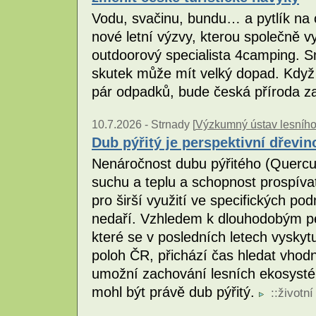
Vodu, svačinu, bundu… a pytlík na 
nové letní výzvy, kterou společně v
outdoorový specialista 4camping. S
skutek může mít velký dopad. Když
pár odpadků, bude česká příroda za
10.7.2026 -
Strnady [
Výzkumný ústav lesního h
Dub pýřitý je perspektivní dřevin
Nenáročnost dubu pýřitého (Quercu
suchu a teplu a schopnost prospívat
pro širší využití ve specifických p
nedaří. Vzhledem k dlouhodobým p
které se v posledních letech vyskyt
poloh ČR, přichází čas hledat vhodn
umožní zachování lesních ekosysté
mohl být právě dub pýřitý.
::
životní