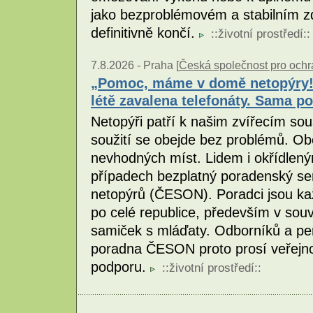
jako bezproblémovém a stabilním zd
definitivně končí.
::
životní prostředí
::
7.8.2026 -
Praha [
Česká společnost pro ochr
„Pomoc, máme v domě netopýry!
létě zavalena telefonáty. Sama p
Netopýři patří k našim zvířecím so
soužití se obejde bez problémů. Ob
nevhodných míst. Lidem i okřídle
případech bezplatný poradenský se
netopýrů (ČESON). Poradci jsou ka
po celé republice, především v souvi
samiček s mláďaty. Odborníků a pe
poradna ČESON proto prosí veřejnost
podporu.
::
životní prostředí
::