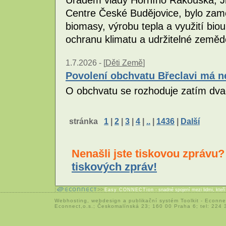
Centre České Budějovice, bylo zamě
biomasy, výrobu tepla a využití biou
ochranu klimatu a udržitelné zeměd
1.7.2026 -
[
Děti Země
]
Povolení obchvatu Břeclavi má ne
O obchvatu se rozhoduje zatím dvac
stránka
1
|
2
|
3
|
4
|
..
|
1436
|
Další
Nenašli jste tiskovou zprávu
tiskových zpráv!
Easy CONNECTion
- snadné spojení mezi lidmi, kteř
Webhosting
,
webdesign
a
publikační systém Toolkit
-
Econne
Econnect,o.s.; Českomalínská 23; 160 00 Praha 6; tel: 224