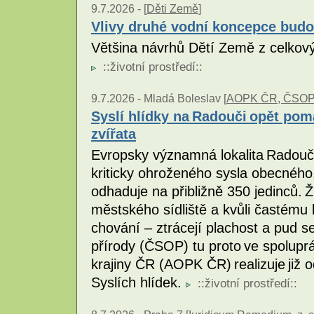
9.7.2026 -
[
Děti Země
]
Vlivy druhé vodní koncepce bud
Většina návrhů Dětí Země z celkový
::
životní prostředí
::
9.7.2026 -
Mladá Boleslav [
AOPK ČR, ČSO
Syslí hlídky na Radouči opět pomá
zvířata
Evropsky významná lokalita Radouč
kriticky ohroženého sysla obecného.
odhaduje na přibližně 350 jedinců. 
městského sídliště a kvůli častému 
chování – ztrácejí plachost a pud
přírody (ČSOP) tu proto ve spolupr
krajiny ČR (AOPK ČR) realizuje již o
Syslích hlídek.
::
životní prostředí
::