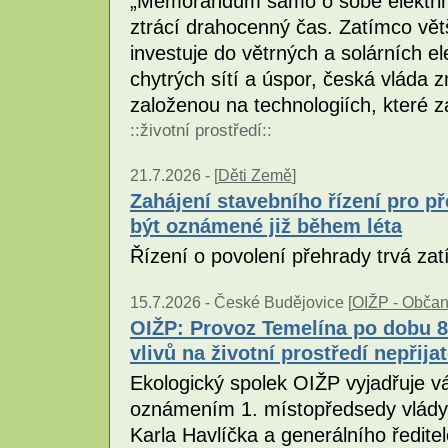
„Memorandum samo o sobě elektřin
ztrácí drahocenný čas. Zatímco vět
investuje do větrných a solárních e
chytrých sítí a úspor, česká vláda 
založenou na technologiích, které 
::
životní prostředí
::
21.7.2026 -
[
Děti Země
]
Zahájení stavebního řízení pro 
být oznámené již během léta
Řízení o povolení přehrady trvá z
15.7.2026 -
České Budějovice [
OIŽP - Občans
OIŽP: Provoz Temelína po dobu 8
vlivů na životní prostředí nepřija
Ekologický spolek OIŽP vyjadřuje v
oznámením 1. místopředsedy vlády 
Karla Havlíčka a generálního ředit