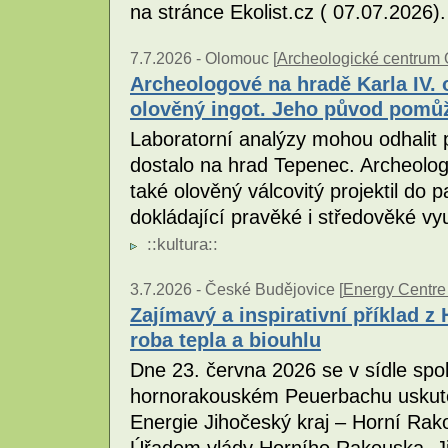
na stránce Ekolist.cz ( 07.07.2026)
7.7.2026 -
Olomouc [
Archeologické centrum
Archeologové na hradě Karla IV. o
olověný ingot. Jeho původ pomůž
Laboratorní analýzy mohou odhalit 
dostalo na hrad Tepenec. Archeolog
také olověný válcovitý projektil do 
dokládající pravěké i středověké vyu
::
kultura
::
3.7.2026 -
České Budějovice [
Energy Centre
Zajímavý a inspirativní příklad z
roba tepla a biouhlu
Dne 23. června 2026 se v sídle sp
hornorakouském Peuerbachu uskute
Energie Jihočeský kraj – Horní Rak
Úřadem vlády Horního Rakouska, J