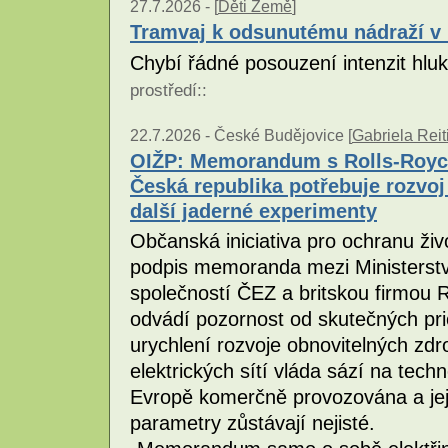
27.7.2026 -
[
Děti Země
]
Tramvaj k odsunutému nádraží v
Chybí řádné posouzení intenzit hlu
prostředí
::
22.7.2026 -
České Budějovice [
Gabriela Rei
OIŽP: Memorandum s Rolls-Royce 
Česká republika potřebuje rozvoj
další jaderné experimenty
Občanská iniciativa pro ochranu živ
podpis memoranda mezi Ministerst
společností ČEZ a britskou firmou 
odvádí pozornost od skutečných prio
urychlení rozvoje obnovitelných zd
elektrických sítí vláda sází na techn
Evropě komerčně provozována a jej
parametry zůstávají nejisté.