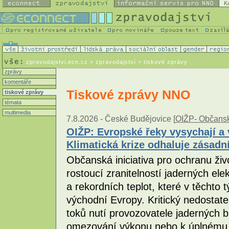
K
zpravodajstvi.ecn.cz
> zpravodajství > tiskové zprávy
zprávy
komentáře
Tiskové zprávy NNO
tiskové zprávy
témata
multimedia
7.8.2026 -
České Budějovice [
OIŽP- Občanská
OIŽP: Evropské řeky vysychají a 
Klimatická krize odhaluje zásadn
Občanská iniciativa pro ochranu živ
rostoucí zranitelností jaderných el
a rekordních teplot, které v těchto
východní Evropy. Kritický nedostat
toků nutí provozovatele jaderných 
omezování výkonu nebo k úplnému o