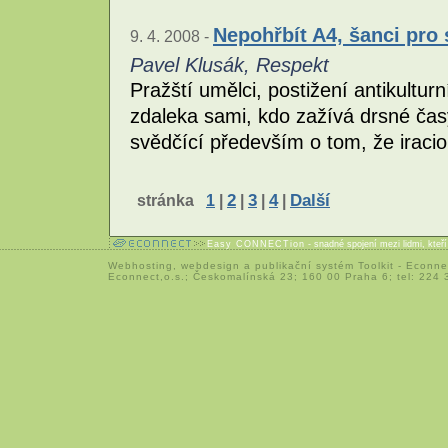
Nepohřbít A4, šanci pro
9. 4. 2008 -
Pavel Klusák, Respekt
Pražští umělci, postižení antikultur
zdaleka sami, kdo zažívá drsné časy
svědčící především o tom, že iracio
stránka
1
|
2
|
3
|
4
|
Další
Easy CONNECTion
- snadné spojení mezi lidmi, kteř
Webhosting
,
webdesign
a
publikační systém Toolkit
-
Econne
Econnect,o.s.; Českomalínská 23; 160 00 Praha 6; tel: 224