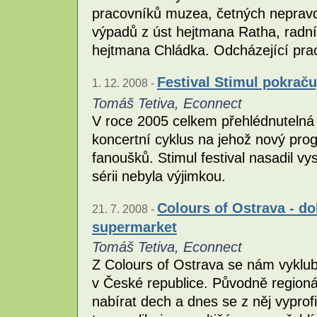
pracovníků muzea, četných nepravdi
výpadů z úst hejtmana Ratha, radní
hejtmana Chládka. Odcházející prac
Festival Stimul pokrač
1. 12. 2008 -
Tomáš Tetiva, Econnect
V roce 2005 celkem přehlédnutelná zá
koncertní cyklus na jehož nový prog
fanoušků. Stimul festival nasadil vy
sérii nebyla výjimkou.
Colours of Ostrava - d
21. 7. 2008 -
supermarket
Tomáš Tetiva, Econnect
Z Colours of Ostrava se nám vykluba
v České republice. Původně regionáln
nabírat dech a dnes se z něj vyprofi