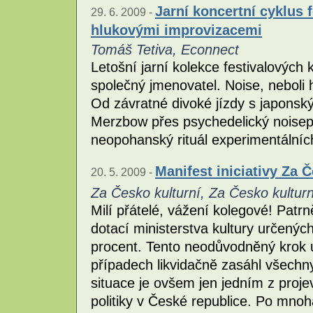
Jarní koncertní cyklus f
29. 6. 2009 -
hlukovými improvizacemi
Tomáš Tetiva, Econnect
Letošní jarní kolekce festivalových
společný jmenovatel. Noise, neboli
Od závratné divoké jízdy s japons
Merzbow přes psychedelický noisep
neopohanský rituál experimentálníc
Manifest iniciativy Za 
20. 5. 2009 -
Za Česko kulturní, Za Česko kulturn
Milí přátelé, vážení kolegové! Patrn
dotací ministerstva kultury určených
procent. Tento neodůvodněný krok u
případech likvidačně zasáhl všechny
situace je ovšem jen jedním z proje
politiky v České republice. Po mno