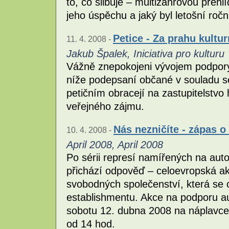
to, co slibuje – multižánrovou přehl
jeho úspěchu a jaký byl letošní ročn
Petice - Za prahu kultur
11. 4. 2008 -
Jakub Špalek, Iniciativa pro kulturu
Vážně znepokojeni vývojem podpory
níže podepsaní občané v souladu s
petičním obracejí na zastupitelstvo
veřejného zájmu.
Nás nezničíte - zápas 
10. 4. 2008 -
April 2008, April 2008
Po sérii represí namířených na aut
přichází odpověď – celoevropská ak
svobodných společenství, která se o
establishmentu. Akce na podporu a
sobotu 12. dubna 2008 na náplavc
od 14 hod.