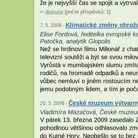
že je nejvyšší čas se spojit a vytrv
diskuse
[počet příspěvků:
1
]
Klimatické změny ohrožu
7. 5. 2009 -
Elise Fordová, ředitelka evropské k
Patočka, analytik Glopolis
Než se hrdinovi filmu Milionář z cha
televizní soutěži a být se svou mi
Vyrůstá v mumbajském slumu zmít
rodičů, na hromadě odpadků a neun
vůbec nemluví o jiném rostoucím ne
jemu podobným lidem, a tím je poča
České muzeum výtvarný
20. 3. 2009 -
Vladimíra Mazačová, České muzeu
V pátek 13. března 2009 zasedalo Z
pohodlnou většinou odhlasovalo zm
do Kutné Hory. Neobešlo se to bez 