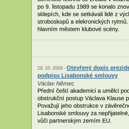
po 9. listopadu 1989 se konalo zn
sklepích, kde se setkávali lidé z vý
stroboskopů a elekronických rytmů. 
hlavním městem klubové scény.
Otevřený dopis prezide
28. 10. 2009 -
podpisu Lisabonské smlouvy
Václav Němec
Přední čeští akademici a umělci pode
obstrukční postup Václava Klause př
Považují jeho obstrukce v závěrečné
Lisabonské smlouvy za nepřijatelné
vůči partnerským zemím EU.