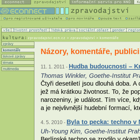
K
zpravodajstvi.ecn.cz
> zpravodajství > komentáře
zprávy
Názory, komentáře, publici
komentáře
tiskové zprávy
témata
Hudba budoucnosti – Kra
11. 1. 2011 -
multimedia
Thomas Winkler, Goethe-Institut Pr
Čtyři desetiletí jsou dlouhá doba. A
jež má krátkou životnost. To, že po
narozeniny, je událost. Tím více, k
a je nejvlivnější hudební formací, 
Byla to pecka: techno v
4. 5. 2010 -
Uh-Young Kim, Goethe-Institut Pra
Berlínské techno se zrodilo v okamž