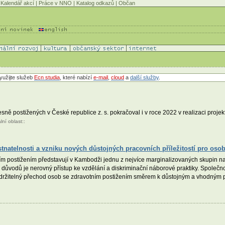
Kalendář akcí
|
Práce v NNO
|
Katalog odkazů
|
Občan
yužijte služeb
Ecn studia
, které nabízí
e-mail
,
cloud
a
další služby
.
sně postižených v České republice z. s. pokračoval i v roce 2022 v realizaci proje
lní oblast
::
natelnosti a vzniku nových důstojných pracovních příležitostí pro oso
m postižením představují v Kambodži jednu z nejvíce marginalizovaných skupin na tr
 důvodů je nerovný přístup ke vzdělání a diskriminační náborové praktiky. Společno
udržitelný přechod osob se zdravotním postižením směrem k důstojným a vhodným p