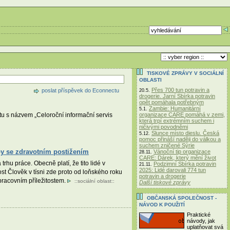
TISKOVÉ ZPRÁVY V SOCIÁLNÍ
OBLASTI
Přes 700 tun potravin a
poslat příspěvek do Econnectu
20.5.
drogerie. Jarní Sbírka potravin
opět pomáhala potřebným
Zambie: Humanitární
5.1.
organizace CARE pomáhá v zemi,
ktu s názvem „Celoroční informační servis
která trpí extrémním suchem i
ničivými povodněmi
Slunce místo dieslu. Česká
5.12.
pomoc přináší naději do válkou a
suchem zničené Sýrie
by se zdravotním postižením
Vánoční tip organizace
28.11.
CARE: Dárek, který mění život
hu práce. Obecně platí, že tito lidé v
Podzimní Sbírka potravin
21.11.
2025: Lidé darovali 774 tun
st Člověk v tísni zde proto od loňského roku
potravin a drogerie
racovním příležitostem.
::
sociální oblast
::
Další tiskové zprávy
OBČANSKÁ SPOLEČNOST -
NÁVOD K POUŽITÍ
Praktické
návody, jak
uplatňovat svá