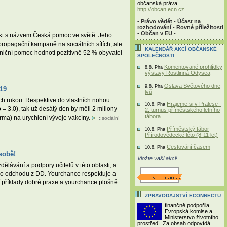
občanská práva.
http://obcan.ecn.cz
- Právo vědět - Účast na
rozhodování - Rovné příležitosti
- Občan v EU -
jekt s názvem Česká pomoc ve světě. Jeho
propagační kampaně na sociálních sítích, ale
KALENDÁŘ AKCÍ OBČANSKÉ
aniční pomoc hodnotí pozitivně 52 % obyvatel
SPOLEČNOSTI
Komentované prohlídky
8.8. Pha
výstavy Rostlinná Odysea
Oslava Světového dne
9.8. Pha
-19
lvů
ích rukou. Respektive do vlastních nohou.
Hrajeme si v Pralese -
10.8. Pha
o = 3.0), tak už desátý den by měli 2 miliony
2. turnus příměstského letního
tábora
irma) na urychlení vývoje vakcíny.
::
sociální
Příměstský tábor
10.8. Pha
Přírodovědecké léto (8-11 let)
Cestování časem
10.8. Pha
sobě!
Vložte vaši akci!
ělávání a podpory učitelů v této oblasti, a
 po odchodu z DD. Yourchance respektuje a
í příklady dobré praxe a yourchance plošně
ZPRAVODAJSTVÍ ECONNECTU
finančně podpořila
Evropská komise a
Ministerstvo životního
prostředí. Za obsah odpovídá