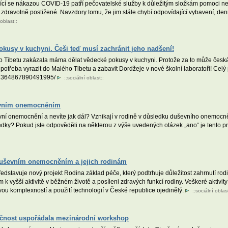
šířící se nákazou COVID-19 patří pečovatelské služby k důležitým složkám pomoci
o zdravotně postižené. Navzdory tomu, že jim stále chybí odpovídající vybavení, den
 oblast
::
okusy v kuchyni. Češi teď musí zachránit jeho nadšení!
 Tibetu zakázala máma dělat vědecké pokusy v kuchyni. Protože za to může česká 
e potřeba vyrazit do Malého Tibetu a zabavit Dordžeje v nové školní laboratoři! Celý
s/2364867890491995/
::
sociální oblast
::
ševním onemocněním
í onemocnění a nevíte jak dál? Vznikají v rodině v důsledku duševního onemocněn
edky? Pokud jste odpověděli na některou z výše uvedených otázek „ano“ je tento p
duševním onemocněním a jejich rodinám
edstavuje nový projekt Rodina základ péče, který podtrhuje důležitost zahrnutí r
 vyšší aktivitě v běžném životě a posíleni zdravých funkcí rodiny. Veškeré aktivity
svou komplexností a použití technologií v České republice ojedinělý.
::
sociální oblas
lečnost uspořádala mezinárodní workshop