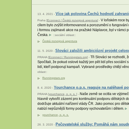
Více jak polovina Čechů hodnotí zahrani
13. 4. 2021 -
V loňském roce by
Praha [
Econnect / Česká rozvojová agentura
] -
cílem bylo zvýšit informovanost a porozumění o fungování 
i formou zajímavé akce na pražské Náplavce, byl v rámci p
Česka.
::
sociální oblast
::
Česká rozvojová agentura
Slováci založili ambiciózní projekt celo
11. 5. 2020 -
Tři Slováci se rozhodli, 
PRAHA [
Econnect / Runningstars.org
] -
Spočítali, že pokud oslové každý jen pět lidí přes sociální 
lidí, kteří podporují kampaň. Vybrané prostředky chtějí vě
oblast
::
Runningstars.org
Yourchance o.p.s. reaguje na naléhavé 
8. 4. 2020 -
Naše země se ocitla ve výjimečně
PRAHA [
yourchance, o. p. s.
] -
hlavně vytvořil zázemí pro kontinuální podporu dětských
dodržuje aktuální nařízení vlády ČR. Jako pomoc pro děts
nabízí nejrůznější formy podpory vychovatelům i dětem.
yourchance, o. p. s.
Pečovatelské služby: Pomáhá nám soudr
26. 3. 2020 -