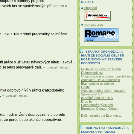
lupráci s partnery projektu
OBLAST
etektivních her se společenským přesahem.
Infoposel
Romano Vodi
zace Laxus. Na terénní pracovníky se můžete
STRÁNKY ORGANIZACÍ A
HNUTÍ ZE SOCIÁLNÍ OBLASTI
HOSTUJÍCÍCH NA SERVERU
ří práce s uživateli návykových látek. Taková
ECONNECTU
o se letos překvapivě daří.
::
sociální oblast
::
Multikulturní centrum Praha
Dobrovolnik.cz
Organizace pro pomoc uprchlíkům
Asociace Film & Sociologie
Ekumenická akademie
Hestia
pinka dobrovolníků v rámci krátkodobého
Asociace občanských poraden
Společnost "E"
t.
::
sociální oblast
::
nadační fond IMPULS
Drop In
Fond ohrožených dětí
European Contact Group
ejich rodiny. Ženy doprovázené u porodu
Další stránky na Econnectu
ost, že porod bude ukončen operativně.
MAILING LIST ROZVOJOVÉ A
HUMANITÁRNÍ POMOCI