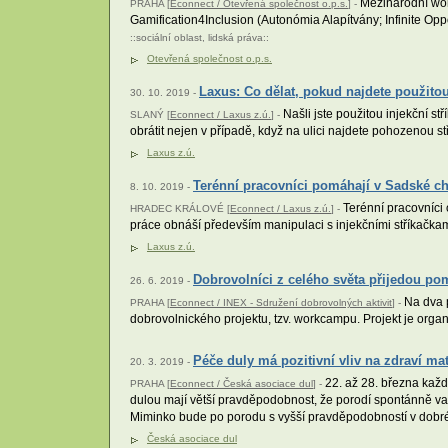
Mezinárodní work
PRAHA [
Econnect / Otevřená společnost o.p.s.
] -
Gamification4Inclusion (Autonómia Alapítvány; Infinite Opp
::
sociální oblast
,
lidská práva
::
Otevřená společnost o.p.s.
Laxus: Co dělat, pokud najdete použitou
30. 10. 2019 -
Našli jste použitou injekční st
SLANÝ [
Econnect / Laxus z.ú.
] -
obrátit nejen v případě, když na ulici najdete pohozenou st
Laxus z.ú.
Terénní pracovníci pomáhají v Sadské chr
8. 10. 2019 -
Terénní pracovníci 
HRADEC KRÁLOVÉ [
Econnect / Laxus z.ú.
] -
práce obnáší především manipulaci s injekčními stříkačkami 
Laxus z.ú.
Dobrovolníci z celého světa přijedou po
26. 6. 2019 -
Na dva p
PRAHA [
Econnect / INEX - Sdružení dobrovolných aktivit
] -
dobrovolnického projektu, tzv. workcampu. Projekt je orga
Péče duly má pozitivní vliv na zdraví ma
20. 3. 2019 -
22. až 28. března každ
PRAHA [
Econnect / Česká asociace dul
] -
dulou mají větší pravděpodobnost, že porodí spontánně va
Miminko bude po porodu s vyšší pravděpodobností v dobr
Česká asociace dul