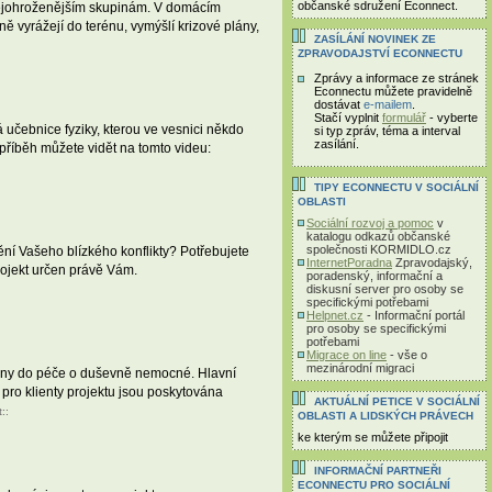
občanské sdružení Econnect.
 nejohroženějším skupinám. V domácím
ně vyrážejí do terénu, vymýšlí krizové plány,
ZASÍLÁNÍ NOVINEK ZE
ZPRAVODAJSTVÍ ECONNECTU
Zprávy a informace ze stránek
Econnectu můžete pravidelně
dostávat
e-mailem
.
Stačí vyplnit
formulář
- vyberte
učebnice fyziky, kterou ve vesnici někdo
si typ zpráv, téma a interval
zasílání.
 příběh můžete vidět na tomto videu:
TIPY ECONNECTU V SOCIÁLNÍ
OBLASTI
Sociální rozvoj a pomoc
v
katalogu odkazů občanské
společnosti KORMIDLO.cz
í Vašeho blízkého konflikty? Potřebujete
InternetPoradna
Zpravodajský,
rojekt určen právě Vám.
poradenský, informační a
diskusní server pro osoby se
specifickými potřebami
Helpnet.cz
- Informační portál
pro osoby se specifickými
potřebami
Migrace on line
- vše o
mezinárodní migraci
odiny do péče o duševně nemocné. Hlavní
 pro klienty projektu jsou poskytována
AKTUÁLNÍ PETICE V SOCIÁLNÍ
t
::
OBLASTI A LIDSKÝCH PRÁVECH
ke kterým se můžete připojit
INFORMAČNÍ PARTNEŘI
ECONNECTU PRO SOCIÁLNÍ