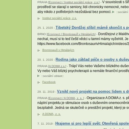
V souvislosti s 
PRAHA [
Econnect / Institut sociální práce, z.s.
] -
prostředí se starají o seniory, lidi chronicky nemocné, neb
aby nikdo z potřebných nezůstával bez pomoci.
::
sociální
Institut sociální práce, z.s.
Tibetský Dordžej slíbil mámě skončit s p
25. 1. 2020 -
Dordžejovi z Malého
BRNO [
Econnect / Brontosauři v Himálajích
] -
nechal, musí si to teď čeští vědci u tamní mámy vyžehlit. J
https://www.facebook.com/BrontosaurivHimalajich/video
Brontosauři v Himálajích
Rodina jako základ péče o osoby s du
20. 1. 2020 -
Trápí Vás nebo Vašeho blízkého duševn
PRAHA [
A DOMA z.s.
] -
Vy nebo Váš blízký psychoterapii a nemáte finanční prostř
::
sociální oblast
::
Facebook
Vznikl nový projekt na pomoc lidem s 
29. 11. 2019 -
Organizace A DOMA z. s. př
PRAHA [
Econnect / A DOMA, z. s.
] -
náplní projektu je stimulace osob s duševním onemocněním k
bezplatně. Jedná se skutečně o prestižní projekt, který je 
A DOMA, z. s.
Hrajeme si pro lepší svět: Otevřená spo
7. 11. 2019 -