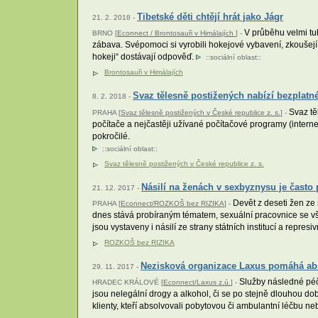
Tibetské děti chtějí hrát jako Jágr
21. 2. 2018 -
V průběhu velmi tuh
BRNO [
Econnect / Brontosauři v Himálajích
] -
zábava. Svépomoci si vyrobili hokejové vybavení, zkoušejí h
hokeji“ dostávají odpověď.
::
sociální oblast
::
Brontosauři v Himálajích
Svaz tělesně postižených nabízí bezplatn
8. 2. 2018 -
Svaz tě
PRAHA [
Svaz tělesně postižených v České republice z. s.
] -
počítače a nejčastěji užívané počítačové programy (intern
pokročilé.
::
sociální oblast
::
Svaz tělesně postižených v České republice z. s.
Násilí na ženách v sexbyznysu je čast
21. 12. 2017 -
Devět z deseti žen ze
PRAHA [
Econnect/ROZKOŠ bez RIZIKA
] -
dnes stává probíraným tématem, sexuální pracovnice se vša
jsou vystaveny i násilí ze strany státních institucí a repres
ROZKOŠ bez RIZIKA
Nezisková organizace Laxus pomáhá abs
29. 11. 2017 -
Služby následné péče 
HRADEC KRÁLOVÉ [
Econnect/Laxus z.ú.
] -
jsou nelegální drogy a alkohol, či se po stejně dlouhou do
klienty, kteří absolvovali pobytovou či ambulantní léčbu n