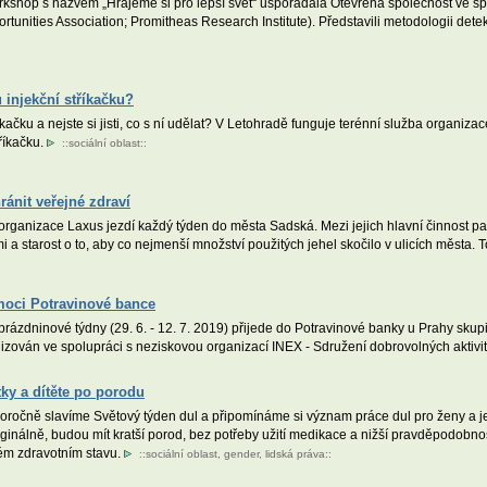
shop s názvem „Hrajeme si pro lepší svět“ uspořádala Otevřená společnost ve spo
ortunities Association; Promitheas Research Institute). Představili metodologii d
 injekční stříkačku?
říkačku a nejste si jisti, co s ní udělat? V Letohradě funguje terénní služba organi
říkačku.
::
sociální oblast
::
ánit veřejné zdraví
organizace Laxus jezdí každý týden do města Sadská. Mezi jejich hlavní činnost pat
a starost o to, aby co nejmenší množství použitých jehel skočilo v ulicích města. T
moci Potravinové bance
rázdninové týdny (29. 6. - 12. 7. 2019) přijede do Potravinové banky u Prahy sku
nizován ve spolupráci s neziskovou organizací INEX - Sdružení dobrovolných aktivi
tky a dítěte po porodu
oročně slavíme Světový týden dul a připomínáme si význam práce dul pro ženy a j
ginálně, budou mít kratší porod, bez potřeby užití medikace a nižší pravděpodobn
ém zdravotním stavu.
::
sociální oblast
,
gender
,
lidská práva
::