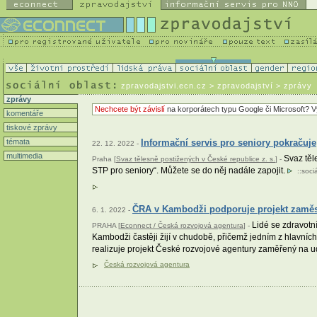
zpravodajstvi.ecn.cz
> zpravodajství > zprávy
zprávy
Nechcete být závislí
na korporátech typu Google či Microsoft? V
komentáře
tiskové zprávy
témata
Informační servis pro seniory pokračuje
22. 12. 2022 -
multimedia
Svaz těle
Praha [
Svaz tělesně postižených v České republice z. s.
] -
STP pro seniory“. Můžete se do něj nadále zapojit.
::
sociá
ČRA v Kambodži podporuje projekt zaměst
6. 1. 2022 -
Lidé se zdravotní
PRAHA [
Econnect / Česká rozvojová agentura
] -
Kambodži častěji žijí v chudobě, přičemž jedním z hlavních
realizuje projekt České rozvojové agentury zaměřený na 
Česká rozvojová agentura