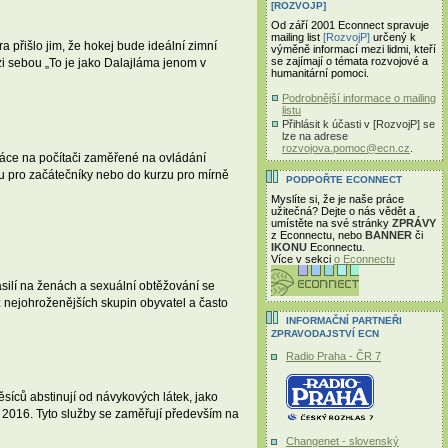
[ROZVOJP]
Od září 2001 Econnect spravuje
mailing list
[RozvojP]
určený k
a přišlo jim, že hokej bude ideální zimní
výměně informací mezi lidmi, kteří
se zajímají o témata rozvojové a
ezi sebou „To je jako Dalajláma jenom v
humanitární pomoci.
Podrobnější informace o mailing
listu
Přihlásit k účasti v [RozvojP] se
lze na adrese
rozvojova.pomoc@ecn.cz
.
práce na počítači zaměřené na ovládání
zu pro začátečníky nebo do kurzu pro mírně
PODPOŘTE ECONNECT
Myslíte si, že je naše práce
užitečná? Dejte o nás vědět a
umístěte na své stránky
ZPRÁVY
z Econnectu, nebo
BANNER
či
IKONU
Econnectu.
Více v sekci
o Econnectu
ilí na ženách a sexuální obtěžování se
z nejohroženějších skupin obyvatel a často
INFORMAČNÍ PARTNEŘI
ZPRAVODAJSTVÍ ECN
Radio Praha - ČR 7
ěsíců abstinují od návykových látek, jako
u 2016. Tyto služby se zaměřují především na
Changenet - slovenský