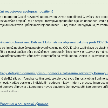
ční rozvojovou spolupráci pozitivně
l s podporou České rozvojové agentury realizován společností Člověk v tísni pro
rozvojových projektů, roli a smyslu rozvojové spolupráce a jejích dopadech. Vedle 
rojektu realizován i průzkum veřejného mínění. Z něj mimo jiné vyplynulo, že zahr
světového charakteru. Běh na 1 kilometr na objevení vakcíny proti COVID
že se jim už nechce čekat na objevení vakcíny na COVID-19 a vzali výzvu do vlastn
sítě a ti osloví dalších pět a použijí tedy reprodukční číslo Ro = 5.0 (COVID-19 má R
novat přímo vybraným vědeckým laboratořím na světě (jednou z nich je i slovenská f
potřeby dětských domovů přímou pomocí a založením platformy Domovy 
 složité situaci. Yourchance tým proto akceleroval svou činnost v oblasti online vzd
 domovů. Nadále poskytuje individuální podporu mladým lidem v procesu integrace
ké domovy připravila a koordinuje novou platformu Domovy sobě!, kde domovy sdíl
::
sociální oblast
::
žnost lidí a sousedská výpomoc