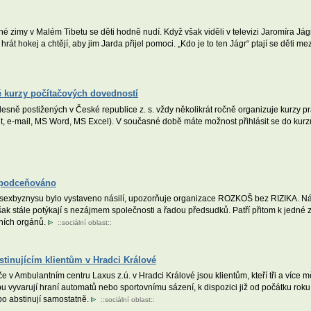
é zimy v Malém Tibetu se děti hodně nudí. Když však viděli v televizi Jaromíra Jágr
rát hokej a chtějí, aby jim Jarda přijel pomoci. „Kdo je to ten Jágr“ ptají se děti m
é kurzy počítačových dovedností
lesně postižených v České republice z. s. vždy několikrát ročně organizuje kurzy 
et, e-mail, MS Word, MS Excel). V současné době máte možnost přihlásit se do kur
o podceňováno
 sexbyznysu bylo vystaveno násilí, upozorňuje organizace ROZKOŠ bez RIZIKA. Nás
k stále potýkají s nezájmem společnosti a řadou předsudků. Patří přitom k jedné 
ivních orgánů.
::
sociální oblast
::
tinujícím klientům v Hradci Králové
v Ambulantním centru Laxus z.ú. v Hradci Králové jsou klientům, kteří tři a více m
bu vyvarují hraní automatů nebo sportovnímu sázení, k dispozici již od počátku rok
ebo abstinují samostatně.
::
sociální oblast
::