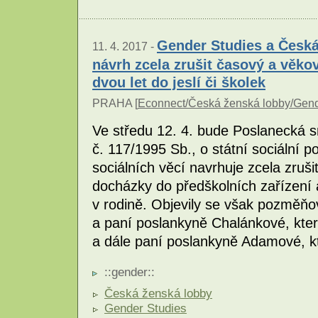
Gender Studies a Česká 
11. 4. 2017 -
návrh zcela zrušit časový a věkov
dvou let do jeslí či školek
PRAHA [
Econnect/Česká ženská lobby/Gend
Ve středu 12. 4. bude Poslanecká 
č. 117/1995 Sb., o státní sociální p
sociálních věcí navrhuje zcela zruš
docházky do předškolních zařízení 
v rodině. Objevily se však pozměňo
a paní poslankyně Chalánkové, které
a dále paní poslankyně Adamové, kte
::
gender
::
Česká ženská lobby
Gender Studies