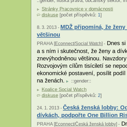
::
gender
,
lidská práva
,
občanský sektor
,
in
Stránky Pracovnice v domácnosti
diskuse
[počet příspěvků:
1
]
MDŽ připomíná, že ženy
8. 3. 2013 -
většinou
Dnes si
PRAHA [
Econnect/Social Watch
] -
a s ním i skutečnost, že ženy a dív
znevýhodněnou většinou. Navzdory
Rozvojovým cílům tisíciletí se nepodař
ekonomické postavení, posílit podíl
na ženách.
::
gender
::
Koalice Social Watch
diskuse
[počet příspěvků:
2
]
Česká ženská lobby: Od
24. 1. 2013 -
dívkách, podpořte One Billion Ri
Dn
PRAHA [
Econnect/Česká ženská lobby
] -