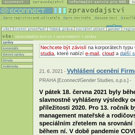
K
zpravodajstvi.ecn.cz
> zpravodajství > zprávy
zprávy
Nechcete být závislí
na korporátech typu 
komentáře
studia
, které nabízí
e-mail
,
cloud
a
další 
tiskové zprávy
témata
multimedia
Vyhlášení ocenění Firma
21. 6. 2021 -
PRAHA [Econnect/Gender Studies, o.p.s.] -
V pátek 18. června 2021 byly bě
slavnostně vyhlášeny výsledky o
příležitosti 2020. Pro 13. ročník
management mateřské a rodičovsk
speciálním zřetelem na srovnání
během ní. V době pandemie COVID