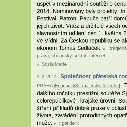
uspět v mezinárodní soutěži o cenu 
2014. Nominovány byly projekty: In
Festival, Patron, Papuče patří domů
jejich život. Vítěz a držitelé všech
slavnostním udílení cen 1. května
ve Vídni. Za Českou republiku se akt
ekonom Tomáš Sedláček.
::
regioná
práva
,
občanský sektor
,
internet
::
SozialMarie
Společnost přátelská ro
3. 2. 2014 -
T
PRAHA [
Econnect/Síť mateřských center
] -
dalšího ročníku prestižní soutěže S
celorepublikové i krajské úrovni. 
šíření příkladů dobré praxe v oblas
života, zavádění prorodinných opatř
muže.
::
gender
::