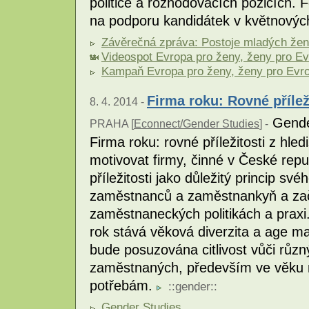
politice a rozhodovacích pozicích.
na podporu kandidátek v květnovýc
Závěrečná zpráva: Postoje mladých žen 
Videospot Evropa pro ženy, ženy pro E
Kampaň Evropa pro ženy, ženy pro Evr
Firma roku: Rovné přílež
8. 4. 2014 -
Gender
PRAHA [
Econnect/Gender Studies
] -
Firma roku: rovné příležitosti z hle
motivovat firmy, činné v České repu
příležitosti jako důležitý princip své
zaměstnanců a zaměstnankyň a zača
zaměstnaneckých politikách a prax
rok stává věková diverzita a age m
bude posuzována citlivost vůči rů
zaměstnaných, především ve věku na
potřebám.
::
gender
::
Gender Studies