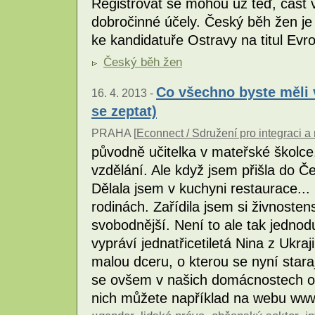
Registrovat se mohou už teď, část 
dobročinné účely. Český běh žen je 
ke kandidatuře Ostravy na titul Ev
Český běh žen
Co všechno byste měli 
16. 4. 2013 -
se zeptat)
PRAHA [
Econnect / Sdružení pro integraci a m
původně učitelka v mateřské školc
vzdělání. Ale když jsem přišla do Če
Dělala jsem v kuchyni restaurace..
rodinách. Zařídila jsem si živnoste
svobodnější. Není to ale tak jednod
vypráví jednatřicetiletá Nina z Ukra
malou dceru, o kterou se nyní stara
se ovšem v našich domácnostech o
nich můžete například na webu ww