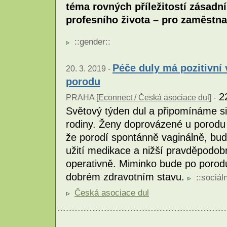
téma rovných příležitostí zásadn
profesního života – pro zaměstna
::
gender
::
Péče duly má pozitivní 
20. 3. 2019 -
porodu
22
PRAHA [
Econnect / Česká asociace dul
] -
Světový týden dul a připomínáme si
rodiny. Ženy doprovázené u porodu
že porodí spontánně vaginálně, bud
užití medikace a nižší pravděpodo
operativně. Miminko bude po porod
dobrém zdravotním stavu.
::
sociáln
Česká asociace dul