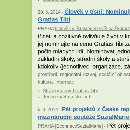
Člověk v tísni: Nominu
20. 3. 2014 -
Gratias Tibi
PRAHA [
Člověk v tísni/Jeden svět na školá
třiceti a pozitivně ovlivňuje život 
jej nominujte na cenu Gratias Tibi z
počin mladých lidí. Nominovat jedno
základní školy, střední školy a starš
kdokoliv (jednotlivec, organizace, z
prostředí
,
regionální rozvoj
,
sociální oblas
kultura
,
internet
::
Stránky ceny Gratias Tibi
Jeden svět na školách
Pět projektů z České re
6. 3. 2014 -
mezinárodní soutěže SozialMarie
Pět proje
PRAHA [
Econnect/SozialMarie
] -