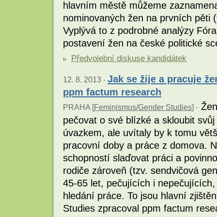
hlavním městě můžeme zaznamenat p
nominovaných žen na prvních pěti (t
Vyplývá to z podrobné analýzy Fóra
postavení žen na české politické s
Předvolební diskuse kandidátek
Jak se žije a pracuje 
12. 8. 2013 -
ppm factum research
Ženy
PRAHA [
Feminismus/Gender Studies
] -
pečovat o své blízké a skloubit svů
úvazkem, ale uvítaly by k tomu větš
pracovní doby a práce z domova. 
schopností slaďovat práci a povinnos
rodiče zároveň (tzv. sendvičová ge
45-65 let, pečujících i nepečujících
hledání práce. To jsou hlavní zjišt
Studies zpracoval ppm factum rese