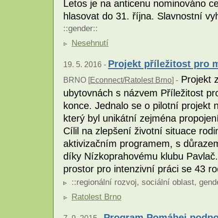
Letos je na anticenu nominováno c
hlasovat do 31. října. Slavnostní vy
::
gender
::
Nesehnutí
Projekt příležitost pro
19. 5. 2016 -
Projekt z
BRNO [
Econnect/Ratolest Brno
] -
ubytovnách s názvem Příležitost pr
konce. Jednalo se o pilotní projekt
který byl unikátní zejména propojen
Cílil na zlepšení životní situace ro
aktivizačním programem, s důrazem n
díky Nízkoprahovému klubu Pavlač. R
prostor pro intenzivní práci se 43 r
::
regionální rozvoj
,
sociální oblast
,
gend
Ratolest Brno
Program Pomáhej podpoří