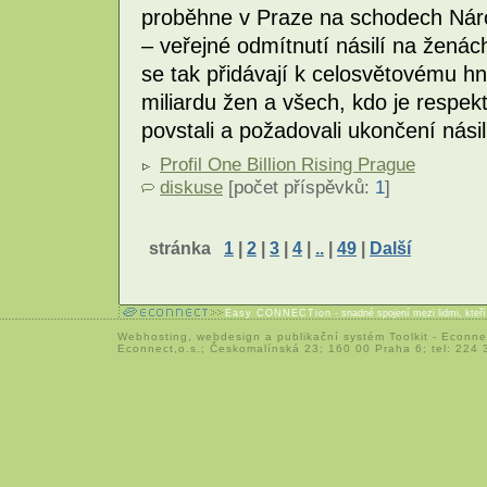
proběhne v Praze na schodech Nár
– veřejné odmítnutí násilí na ženác
se tak přidávají k celosvětovému hnu
miliardu žen a všech, kdo je respektu
povstali a požadovali ukončení nási
Profil One Billion Rising Prague
diskuse
[počet příspěvků:
1
]
stránka
1
|
2
|
3
|
4
|
..
|
49
|
Další
Easy CONNECTion
- snadné spojení mezi lidmi, kteř
Webhosting
,
webdesign
a
publikační systém Toolkit
-
Econne
Econnect,o.s.; Českomalínská 23; 160 00 Praha 6; tel: 224