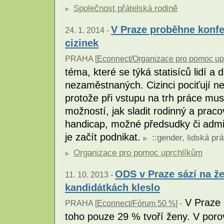
Společnost přátelská rodině
V Praze proběhne konfe
24. 1. 2014 -
cizinek
PRAHA [
Econnect/Organizace pro pomoc up
téma, které se týká statisíců lidí a 
nezaměstnaných. Cizinci pociťují ne
protože při vstupu na trh práce mus
možností, jak sladit rodinný a pracov
handicap, možné předsudky či admin
je začít podnikat.
::
gender
,
lidská pr
Organizace pro pomoc uprchlíkům
ODS v Praze sází na že
11. 10. 2013 -
kandidátkách kleslo
V Praze 
PRAHA [
Econnect/Fórum 50 %
] -
toho pouze 29 % tvoří ženy. V poro