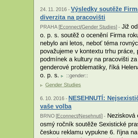
Výsledky soutěže Firma
24. 11. 2016 -
diverzita na pracovišti
Již od
PRAHA [
Econnect/Gender Studies
] -
o. p. s. soutěž o ocenění Firma roku
nebylo ani letos, neboť téma rovnýc
považujeme v kontextu trhu práce, 
podmínek a kultury na pracovišti za
genderové problematiky, říká Helen
o. p. s.
::
gender
::
Gender Studies
NESEHNUTÍ: Nejsexistič
6. 10. 2016 -
vaše volba
Nezisková 
BRNO [
Econnect/Nesehnutí
] -
osmý ročník soutěže Sexistické pras
českou reklamu vypukne 6. října n