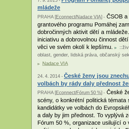
7. 9. 2015 -
mládeže
ČSOB a N
PRAHA [
Econnect/Nadace VIA
] -
grantového programu Pomáhej zaměř
dobročinných aktivit dětí a mládeže
iniciativu a dobrovolnou činnost dět
věci ve svém okolí k lepšímu.
::
živ
oblast
,
gender
,
lidská práva
,
občanský sek
Nadace VIA
České ženy jsou znechu
24. 4. 2014 -
volbách by rády daly přednost 
České že
PRAHA [
Econnect/Fórum 50 %
] -
scény, o konkrétní politická témata
kandidátky ve volbách do Evropskéh
a daly by jim přednost. To vyplývá z
Fórum 50 %, organizace usilující 