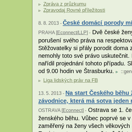
Zpráva z průzkumu
Zpravodaj Rovné příležitosti
České domácí porody mí
8. 8. 2013 -
Dvě české ženy 
PRAHA [
Econnect/LLP
] -
porušení svého práva na respektov
Stěžovatelky si přály porodit doma 
nemohly toto své právo uskutečnit.
nařídil projednání tohoto případu. 
od 9.00 hodin ve Štrasburku.
::
gen
Liga lidských práv na FB
Na start Českého běhu 
13. 5. 2013 -
závodnice, která má sotva jeden 
Ostrava se 1. č
OSTRAVA [
Econnect
] -
ženského běhu. Vůbec poprvé se v 
zaměřený na ženy všech věkových a