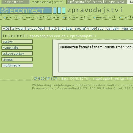
K
zpravodajstvi.ecn.cz
> zpravodajství >
zprávy
Nenalezen žádný záznam. Zkuste změnit oblast 
komentáře
tiskové zprávy
témata
multimedia
Easy CONNECTion
- snadné spojení mezi lidmi, kteř
Webhosting
,
webdesign
a
publikační systém Toolkit
-
Econne
Econnect,o.s.; Českomalínská 23; 160 00 Praha 6; tel: 224