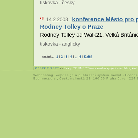
tiskovka - česky
konference Město pro p
14.2.2008 -
Rodney Tolley o Praze
Rodney Tolley od Walk21, Velká Británi
tiskovka - anglicky
stránka
1
|
2
|
3
|
4
|
..
|
6
|
Další
Easy CONNECTion
- snadné spojení mezi lidmi, kteř
Webhosting
,
webdesign
a
publikační systém Toolkit
-
Econne
Econnect,o.s.; Českomalínská 23; 160 00 Praha 6; tel: 224