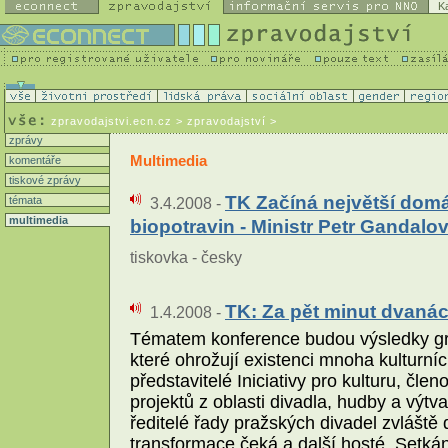
K
zpravodajstvi.ecn.cz
> zpravodajství >
zprávy
Multimedia
komentáře
tiskové zprávy
TK Začíná největší dom
témata
3.4.2008 -
multimedia
biopotravin - Ministr Petr Gandalov
tiskovka - česky
TK: Za pět minut dvanác
1.4.2008 -
Tématem konference budou výsledky gra
které ohrožují existenci mnoha kulturní
představitelé Iniciativy pro kulturu, č
projektů z oblasti divadla, hudby a výt
ředitelé řady pražských divadel zvláště 
transformace čeká a další hosté. Setká