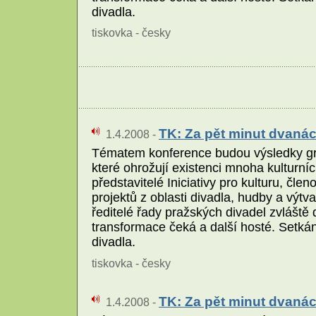
divadla.
tiskovka - česky
TK: Za pět minut dvanác
1.4.2008 -
Tématem konference budou výsledky gra
které ohrožují existenci mnoha kulturní
představitelé Iniciativy pro kulturu, č
projektů z oblasti divadla, hudby a výt
ředitelé řady pražských divadel zvláště 
transformace čeká a další hosté. Setká
divadla.
tiskovka - česky
TK: Za pět minut dvanác
1.4.2008 -