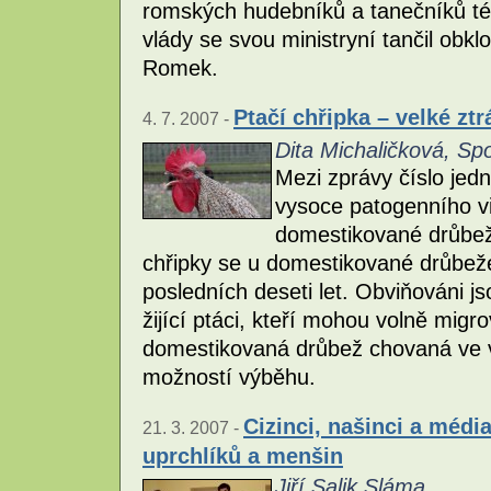
romských hudebníků a tanečníků té
vlády se svou ministryní tančil ob
Romek.
Ptačí chřipka – velké ztr
4. 7. 2007 -
Dita Michaličková, Spo
Mezi zprávy číslo jed
vysoce patogenního vi
domestikované drůbež
chřipky se u domestikované drůbeže
posledních deseti let. Obviňováni 
žijící ptáci, kteří mohou volně migr
domestikovaná drůbež chovaná ve vě
možností výběhu.
Cizinci, našinci a méd
21. 3. 2007 -
uprchlíků a menšin
Jiří Salik Sláma