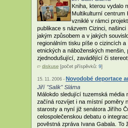
Kniha, kterou vydalo 
Multikulturní centrum
vzniklé v rámci proje
publikace s názvem Cizinci, našinci
jakým způsobem a v jakých souvislo
regionálním tisku píše o cizincích a
etnických a náboženských menšin, 
zjednodušující, zavádějící či stereo
diskuse
[počet příspěvků:
9
]
Novodobé deportace a
15. 11. 2006 -
Jiří "Salik" Sláma
Málokdo sledující tuzemská média 
začíná rozvíjet i na místní poměr
starosty a nyní již senátora Jiřího
celospolečenskou debatu o integrac
pověstná zpráva Ivana Gabala. To že