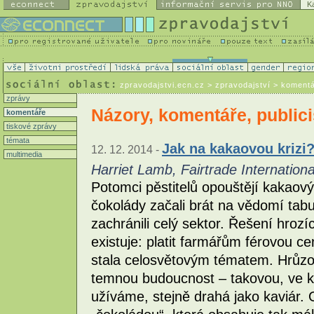
K
zpravodajstvi.ecn.cz
> zpravodajství > koment
zprávy
Názory, komentáře, publici
komentáře
tiskové zprávy
témata
Jak na kakaovou krizi
12. 12. 2014 -
multimedia
Harriet Lamb, Fairtrade Internationa
Potomci pěstitelů opouštějí kakaový
čokolády začali brát na vědomí tab
zachránili celý sektor. Řešení hrozí
existuje: platit farmářům férovou 
stala celosvětovým tématem. Hrůzo
temnou budoucnost – takovou, ve kt
užíváme, stejně drahá jako kaviár. 