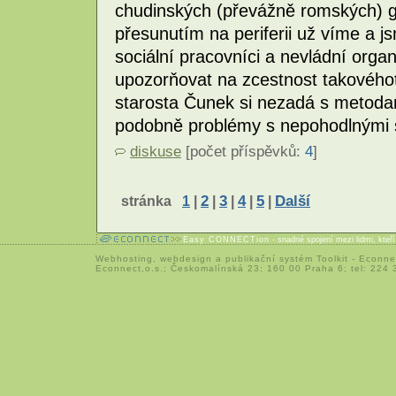
chudinských (převážně romských) ghe
přesunutím na periferii už víme a js
sociální pracovníci a nevládní orga
upozorňovat na zcestnost takového
starosta Čunek si nezadá s metodami
podobně problémy s nepohodlnými s
diskuse
[počet příspěvků:
4
]
stránka
1
|
2
|
3
|
4
|
5
|
Další
Easy CONNECTion
- snadné spojení mezi lidmi, kteř
Webhosting
,
webdesign
a
publikační systém Toolkit
-
Econne
Econnect,o.s.; Českomalínská 23; 160 00 Praha 6; tel: 224