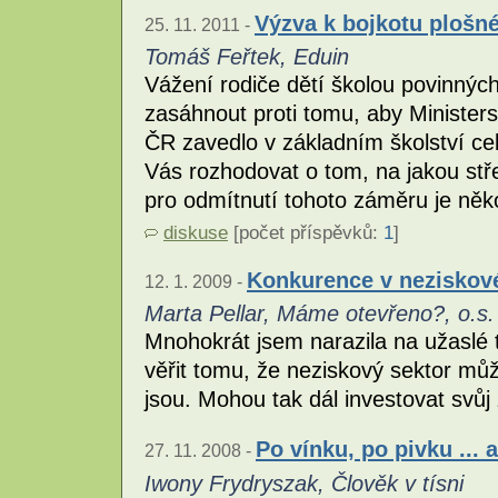
Výzva k bojkotu plošn
25. 11. 2011 -
Tomáš Feřtek, Eduin
Vážení rodiče dětí školou povinných
zasáhnout proti tomu, aby Ministers
ČR zavedlo v základním školství ce
Vás rozhodovat o tom, na jakou stř
pro odmítnutí tohoto záměru je něko
diskuse
[počet příspěvků:
1
]
Konkurence v neziskov
12. 1. 2009 -
Marta Pellar, Máme otevřeno?, o.s.
Mnohokrát jsem narazila na užaslé 
věřit tomu, že neziskový sektor můž
jsou. Mohou tak dál investovat svůj
Po vínku, po pivku ... 
27. 11. 2008 -
Iwony Frydryszak, Člověk v tísni