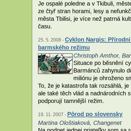
Je ospalé poledne a v Tkibuli, měste
ze čtyř stran horami, lesy a nefunk
města Tbilisi, je více než patrná k
času.
Cyklon Nargis: Přírodní
25. 5. 2008 -
barmského režimu
Christoph Amthor, Ba
Situace po běsnění cyk
Barmánců zahynulo dů
miliónu je ohroženo s
To, že je katastrofa tak rozsáhlá, 
ale také těch vlád a nadnárodních sp
podporují tamnější režim.
Pôrod po slovensky
19. 11. 2007 -
Martina Ološtiaková, Changenet
Na podnet jednej priateľky som sa r