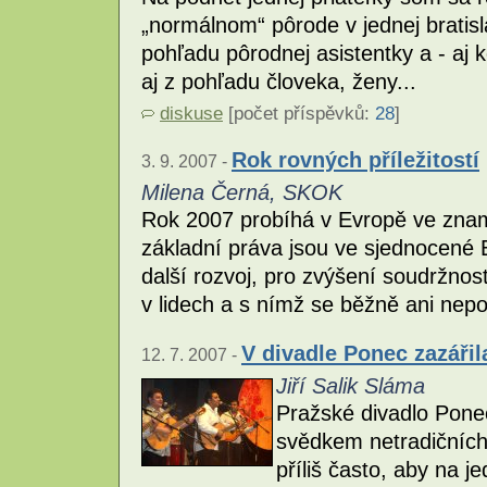
„normálnom“ pôrode v jednej bratis
pohľadu pôrodnej asistentky a - aj 
aj z pohľadu človeka, ženy...
diskuse
[počet příspěvků:
28
]
Rok rovných příležitostí
3. 9. 2007 -
Milena Černá, SKOK
Rok 2007 probíhá v Evropě ve zname
základní práva jsou ve sjednocené
další rozvoj, pro zvýšení soudržnosti
v lidech a s nímž se běžně ani nepoč
V divadle Ponec zazářil
12. 7. 2007 -
Jiří Salik Sláma
Pražské divadlo Pone
svědkem netradičních
příliš často, aby na 