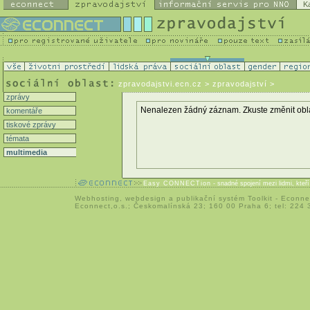
K
zpravodajstvi.ecn.cz
> zpravodajství >
zprávy
Nenalezen žádný záznam. Zkuste změnit oblast 
komentáře
tiskové zprávy
témata
multimedia
Easy CONNECTion
- snadné spojení mezi lidmi, kteř
Webhosting
,
webdesign
a
publikační systém Toolkit
-
Econne
Econnect,o.s.; Českomalínská 23; 160 00 Praha 6; tel: 224