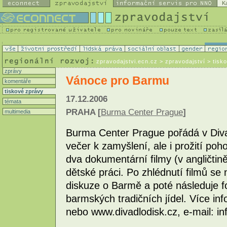
K
zpravodajstvi.ecn.cz
> zpravodajství > tisk
zprávy
Vánoce pro Barmu
komentáře
tiskové zprávy
17.12.2006
témata
PRAHA [
Burma Center Prague
]
multimedia
Burma Center Prague pořádá v Diva
večer k zamyšlení, ale i prožití p
dva dokumentární filmy (v angličtině
dětské práci. Po zhlédnutí filmů se
diskuze o Barmě a poté následuje f
barmských tradičních jídel. Více i
nebo www.divadlodisk.cz, e-mail: i