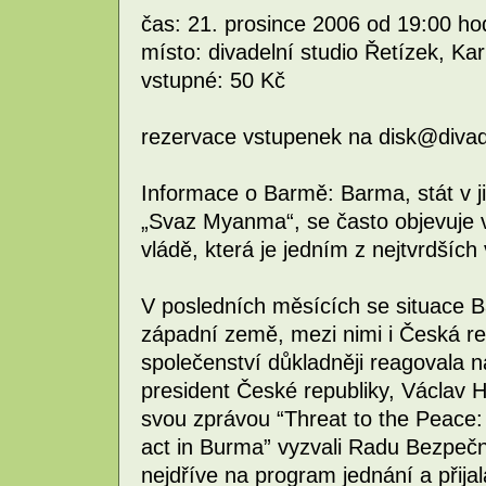
čas: 21. prosince 2006 od 19:00 ho
místo: divadelní studio Řetízek, Ka
vstupné: 50 Kč
rezervace vstupenek na disk@divadl
Informace o Barmě: Barma, stát v ji
„Svaz Myanma“, se často objevuje v
vládě, která je jedním z nejtvrdšíc
V posledních měsících se situace B
západní země, mezi nimi i Česká rep
společenství důkladněji reagovala 
president České republiky, Václav 
svou zprávou “Threat to the Peace: 
act in Burma” vyzvali Radu Bezpeč
nejdříve na program jednání a přijal