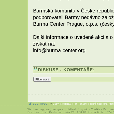
Barmská komunita v České republic
podporovateli Barmy nedávno založi
Burma Center Prague, o.p.s. (česk
Další informace o uvedené akci a 
získat na:
info@burma-center.org
DISKUSE - KOMENTÁŘE:
Easy CONNECTion
- snadné spojení mezi lidmi, kteř
Webhosting
,
webdesign
a
publikační systém Toolkit
-
Econne
Econnect,o.s.; Českomalínská 23; 160 00 Praha 6; tel: 224