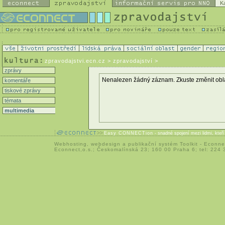
K
zpravodajstvi.ecn.cz
> zpravodajství >
zprávy
Nenalezen žádný záznam. Zkuste změnit oblast 
komentáře
tiskové zprávy
témata
multimedia
Easy CONNECTion
- snadné spojení mezi lidmi, kteř
Webhosting
,
webdesign
a
publikační systém Toolkit
-
Econne
Econnect,o.s.; Českomalínská 23; 160 00 Praha 6; tel: 224