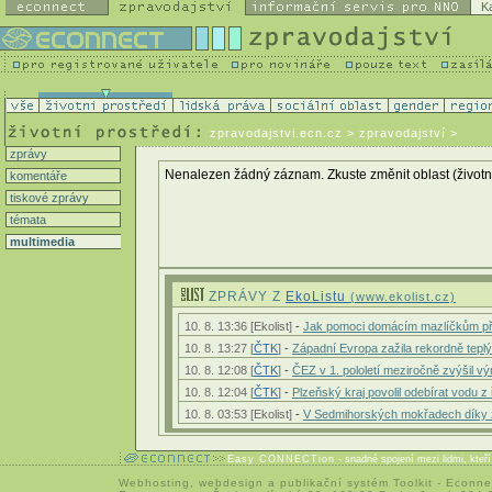
K
zpravodajstvi.ecn.cz
> zpravodajství >
zprávy
Nenalezen žádný záznam. Zkuste změnit oblast (životní p
komentáře
tiskové zprávy
témata
multimedia
ZPRÁVY Z
EkoListu
(www.ekolist.cz)
10. 8. 13:36 [Ekolist]
-
Jak pomoci domácím mazlíčkům pře
10. 8. 13:27 [
ČTK
]
-
Západní Evropa zažila rekordně teplý
10. 8. 12:08 [
ČTK
]
-
ČEZ v 1. pololetí meziročně zvýšil v
10. 8. 12:04 [
ČTK
]
-
Plzeňský kraj povolil odebírat vodu z 
10. 8. 03:53 [Ekolist]
-
V Sedmihorských mokřadech díky z
Easy CONNECTion
- snadné spojení mezi lidmi, kteř
Webhosting
,
webdesign
a
publikační systém Toolkit
-
Econne