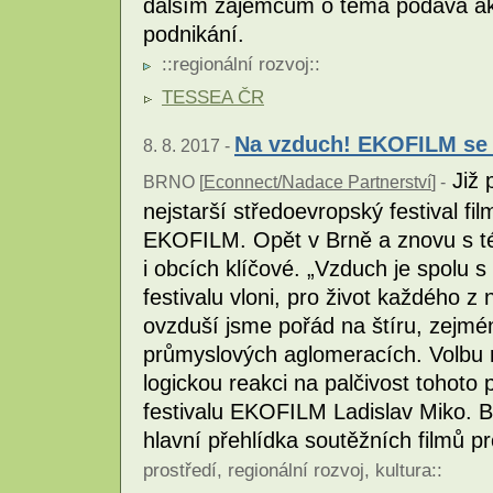
dalším zájemcům o téma podává akt
podnikání.
::
regionální rozvoj
::
TESSEA ČR
Na vzduch! EKOFILM se 
8. 8. 2017 -
Již p
BRNO [
Econnect/Nadace Partnerství
] -
nejstarší středoevropský festival fi
EKOFILM. Opět v Brně a znovu s t
i obcích klíčové. „Vzduch je spolu 
festivalu vloni, pro život každého z
ovzduší jsme pořád na štíru, zejmé
průmyslových aglomeracích. Volbu 
logickou reakci na palčivost tohoto 
festivalu EKOFILM Ladislav Miko. Brn
hlavní přehlídka soutěžních filmů p
prostředí
,
regionální rozvoj
,
kultura
::