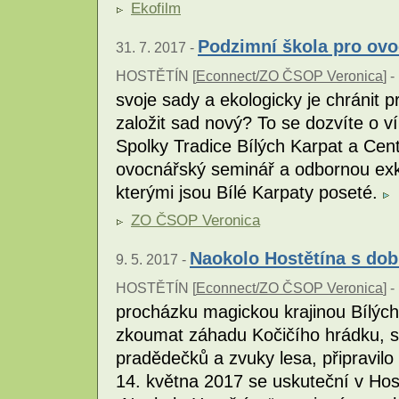
Ekofilm
Podzimní škola pro ovo
31. 7. 2017 -
HOSTĚTÍN [
Econnect/ZO ČSOP Veronica
] -
svoje sady a ekologicky je chránit
založit sad nový? To se dozvíte o v
Spolky Tradice Bílých Karpat a Cen
ovocnářský seminář a odbornou exk
kterými jsou Bílé Karpaty poseté.
ZO ČSOP Veronica
Naokolo Hostětína s do
9. 5. 2017 -
HOSTĚTÍN [
Econnect/ZO ČSOP Veronica
] -
procházku magickou krajinou Bílých 
zkoumat záhadu Kočičího hrádku, sla
pradědečků a zvuky lesa, připravilo
14. května 2017 se uskuteční v Hostě