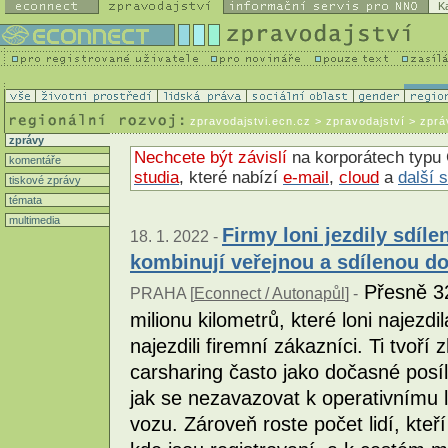
K
zpravodajstvi.ecn.cz
> zpravodajství > zprá
zprávy
Nechcete být závislí
na korporátech typu 
komentáře
studia
, které nabízí
e-mail
,
cloud
a
další 
tiskové zprávy
témata
multimedia
Firmy loni jezdily sdíle
18. 1. 2022 -
kombinují veřejnou a sdílenou d
Přesně 32
PRAHA [
Econnect / Autonapůl
] -
milionu kilometrů, které loni najezdi
najezdili firemní zákazníci. Ti tvoří
carsharing často jako dočasné posíle
jak se nezavazovat k operativnímu 
vozu. Zároveň roste počet lidí, kteří