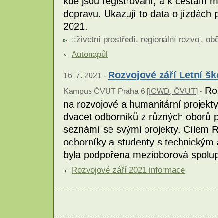
kde jsou registrovaní, a k cestám m
dopravu. Ukazují to data o jízdách
2021.
::
životní prostředí
,
regionální rozvoj
,
obč
Autonapůl
Rozvojové září Letní šk
16. 7. 2021 -
Roz
Kampus ČVUT Praha 6 [
ICWD, ČVUT
] -
na rozvojové a humanitární projekty
dvacet odborníků z různých oborů 
seznámí se svými projekty. Cílem Ro
odborníky a studenty s technickým
byla podpořena mezioborová spolu
Rozvojové září 2021 informace