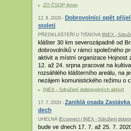
ZO ČSOP Arion
Dobrovolníci opět přijel
12. 8. 2020 -
století
PŘEDKLÁŠTEŘÍ U TIŠNOVA [
INEX - Sdruže
klášter 30 km severozápadně od Brn
dobrovolníků v rámci společného pr
aktivit a místní organizace Hojnost
12. až 24. srpna pracovat na kultiva
rozsáhlého klášterního areálu, na 
nezájem komunistického režimu o c
INEX - Sdružení dobrovolných aktivit
Zaniklá osada Zastávka
17. 7. 2020 -
dech
UHELNÁ [
Econnect / INEX - Sdružení dobrov
bude ve dnech 17. 7. až 25. 7. 202