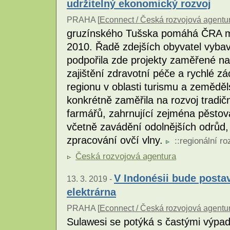
udržitelný ekonomický rozvoj
PRAHA [
Econnect / Česká rozvojová agentu
gruzínského Tušska pomáhá ČRA m
2010. Řadě zdejších obyvatel vybav
podpořila zde projekty zaměřené na 
zajištění zdravotní péče a rychlé z
regionu v oblasti turismu a zeměděl
konkrétně zaměřila na rozvoj tradi
farmářů, zahrnující zejména pěstov
včetně zavádění odolnějších odrůd
zpracování ovčí vlny.
::
regionální ro
Česká rozvojová agentura
V Indonésii bude post
13. 3. 2019 -
elektrárna
PRAHA [
Econnect / Česká rozvojová agentu
Sulawesi se potýká s častými výpad