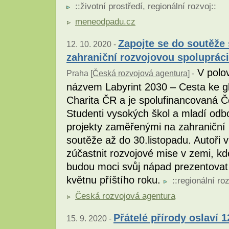
::
životní prostředí
,
regionální rozvoj
::
meneodpadu.cz
Zapojte se do soutěže
12. 10. 2020 -
zahraniční rozvojovou spolupráci
V polov
Praha [
Česká rozvojová agentura
] -
názvem Labyrint 2030 – Cesta ke gl
Charita ČR a je spolufinancovaná 
Studenti vysokých škol a mladí odb
projekty zaměřenými na zahraniční r
soutěže až do 30.listopadu. Autoři 
zúčastnit rozvojové mise v zemi, kd
budou moci svůj nápad prezentovat 
květnu příštího roku.
::
regionální ro
Česká rozvojová agentura
Přátelé přírody oslaví 1
15. 9. 2020 -