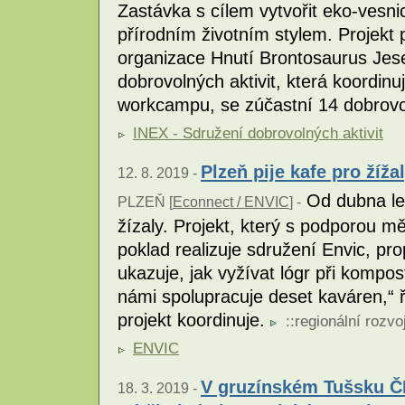
Zastávka s cílem vytvořit eko-vesnic
přírodním životním stylem. Projekt 
organizace Hnutí Brontosaurus Jes
dobrovolných aktivit, která koordinu
workcampu, se zúčastní 14 dobrov
INEX - Sdružení dobrovolných aktivit
Plzeň pije kafe pro žíža
12. 8. 2019 -
Od dubna let
PLZEŇ [
Econnect / ENVIC
] -
žízaly. Projekt, který s podporou 
poklad realizuje sdružení Envic, pr
ukazuje, jak vyžívat lógr při kompo
námi spolupracuje deset kaváren,“ 
projekt koordinuje.
::
regionální rozvo
ENVIC
V gruzínském Tušsku Č
18. 3. 2019 -