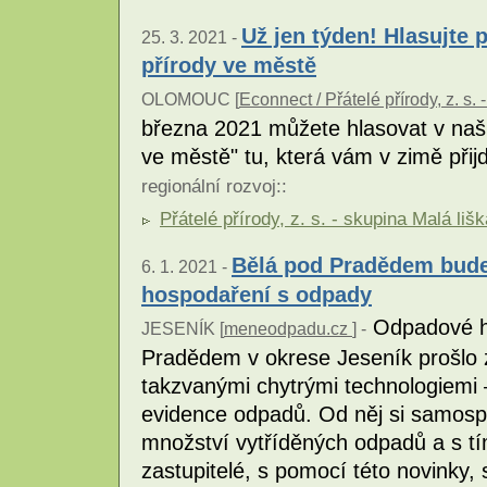
Už jen týden! Hlasujte 
25. 3. 2021 -
přírody ve městě
OLOMOUC [
Econnect / Přátelé přírody, z. s.
března 2021 můžete hlasovat v naší
ve městě" tu, která vám v zimě přij
regionální rozvoj
::
Přátelé přírody, z. s. - skupina Malá lišk
Bělá pod Pradědem bude 
6. 1. 2021 -
hospodaření s odpady
Odpadové ho
JESENÍK [
meneodpadu.cz
] -
Pradědem v okrese Jeseník prošlo
takzvanými chytrými technologiemi
evidence odpadů. Od něj si samospr
množství vytříděných odpadů a s tí
zastupitelé, s pomocí této novinky