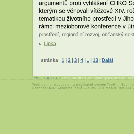
argumentů proti vyhlášení CHKO So
kterým se věnovali vítězové XIV. r
tematikou životního prostředí v Jih
rámci mezioborové konference v úte
prostředí
,
regionální rozvoj
,
občanský sek
Lipka
stránka
1
|
2
|
3
|
4
|
..
|
13
|
Další
Easy CONNECTion
- snadné spojení mezi lidmi, kteř
Webhosting
,
webdesign
a
publikační systém Toolkit
-
Econne
Econnect,o.s.; Českomalínská 23; 160 00 Praha 6; tel: 224