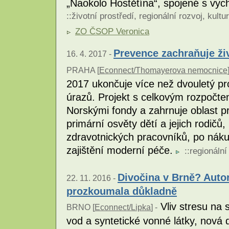
„Naokolo Hostětína“, spojené s vy
::
životní prostředí
,
regionální rozvoj
,
kultu
ZO ČSOP Veronica
Prevence zachraňuje živ
16. 4. 2017 -
PRAHA [
Econnect/Thomayerova nemocnice
2017 ukončuje více než dvouletý pr
úrazů. Projekt s celkovým rozpočte
Norskými fondy a zahrnuje oblast pr
primární osvěty dětí a jejich rodičů
zdravotnických pracovníků, po náku
zajištění moderní péče.
::
regionální
Divočina v Brně? Autor
22. 11. 2016 -
prozkoumala důkladně
Vliv stresu na 
BRNO [
Econnect/Lipka
] -
vod a syntetické vonné látky, nová 