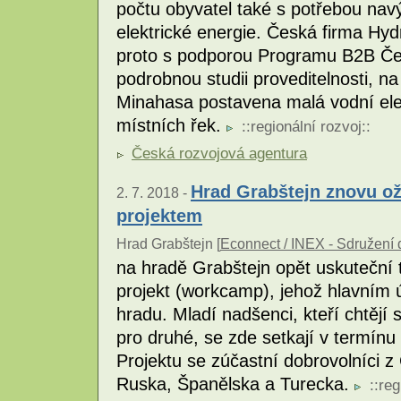
počtu obyvatel také s potřebou nav
elektrické energie. Česká firma Hy
proto s podporou Programu B2B Če
podrobnou studii proveditelnosti, na
Minahasa postavena malá vodní elek
místních řek.
::
regionální rozvoj
::
Česká rozvojová agentura
Hrad Grabštejn znovu o
2. 7. 2018 -
projektem
Hrad Grabštejn [
Econnect / INEX - Sdružení d
na hradě Grabštejn opět uskuteční 
projekt (workcamp), jehož hlavním 
hradu. Mladí nadšenci, kteří chtějí 
pro druhé, se zde setkají v termínu
Projektu se zúčastní dobrovolníci 
Ruska, Španělska a Turecka.
::
reg