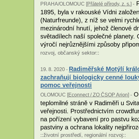
P
PRAHA/OLOMOUC [
Přátelé přírody, z. s.
] -
1895, byla v rakouské Vídni založen
(Naturfreunde), z níž se velmi rych
mezinárodní hnutí, jehož členové 
světadílech naší společné planety. O
výročí nejrůznějšími způsoby přip
rozvoj
,
občanský sektor
::
Radiměřské Motýlí králo
19. 8. 2020 -
zachraňují biologicky cenné louk
pomoc veřejnosti
Oc
OLOMOUC [
Econnect / ZO ČSOP Arion
] -
teplomilné stráně v Radiměři u Svit
veřejnosti. Prostřednictvím crowdf
na pořízení vybavení pro pastvu ko
pastviny a ochrana lokality nejpř
::
životní prostředí
,
regionální rozvoj
::