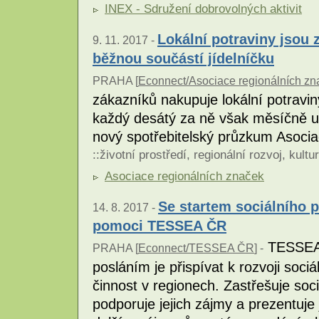
INEX - Sdružení dobrovolných aktivit
Lokální potraviny jsou 
9. 11. 2017 -
běžnou součástí jídelníčku
PRAHA [
Econnect/Asociace regionálních zn
zákazníků nakupuje lokální potravin
každý desátý za ně však měsíčně utr
nový spotřebitelský průzkum Asoci
::
životní prostředí
,
regionální rozvoj
,
kultu
Asociace regionálních značek
Se startem sociálního 
14. 8. 2017 -
pomoci TESSEA ČR
TESSEA Č
PRAHA [
Econnect/TESSEA ČR
] -
posláním je přispívat k rozvoji soc
činnost v regionech. Zastřešuje soci
podporuje jejich zájmy a prezentuj