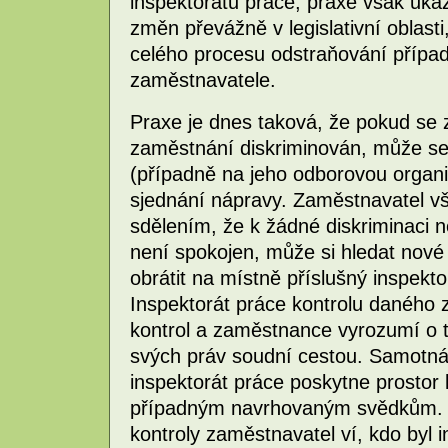
inspektorátů práce, praxe však ukaz
změn převážně v legislativní oblasti
celého procesu odstraňování případ
zaměstnavatele.
Praxe je dnes taková, že pokud se
zaměstnání diskriminován, může se
(případně na jeho odborovou organiz
sjednání nápravy. Zaměstnavatel vš
sdělením, že k žádné diskriminaci
není spokojen, může si hledat nov
obrátit na místně příslušný inspekt
Inspektorát práce kontrolu daného 
kontrol a zaměstnance vyrozumí o
svých práv soudní cestou. Samotná 
inspektorát práce poskytne prostor 
případným navrhovaným svědkům. N
kontroly zaměstnavatel ví, kdo byl i