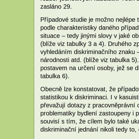
zasláno 29.
Případové studie je možno nejlépe tř
podle charakteristiky daného případ
situace – tedy jinými slovy v jaké ob
(blíže viz tabulky 3 a 4). Druhého z
vyhledáním diskriminačního znaku –
národnosti atd. (blíže viz tabulka 5)
postavem na určení osoby, jež se di
tabulka 6).
Obecně lze konstatovat, že případo
statistikou k diskriminaci. I v kasui
převažují dotazy z pracovněprávní o
problematiky bydlení zastoupeny i p
souvisí s tím, že cílem bylo také uk
diskriminační jednání nikoli tedy to,