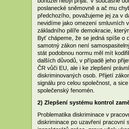
bohužel nebyl přijat. V současné d
poslanecké sněmovně a ač mu chyb
předchozího, považujeme jej za v d
nevidíme jako omezení smluvních vz
základního pilíře demokracie, který
Byť chápeme, že se jedná spíše o 
samotný zákon není samospasitelný
stát podobnou normu měl mít kodifi
dalších důvodů, v případě jeho přij
ČR vůči EU, ale i ke zlepšení práv
diskriminovaných osob. Přijetí zák
signálu pro celou společnost, a sic
společenský fenomén.
2) Zlepšení systému kontrol zam
Problematika diskriminace v pracov
diskriminace po uzavření pracovní