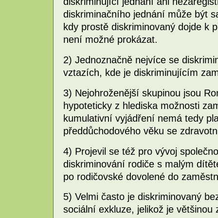
diskriminující jednání ani nezaregis
diskriminačního jednání může být 
kdy prostě diskriminovaný dojde k p
není možné prokázat.
2) Jednoznačně nejvíce se diskrimi
vztazích, kde je diskriminujícím za
3) Nejohroženější skupinou jsou R
hypoteticky z hlediska možnosti za
kumulativní vyjádření nemá tedy pl
předdůchodového věku se zdravotní
4) Projevil se též pro vývoj společ
diskriminování rodiče s malým dítě
po rodičovské dovolené do zaměstn
5) Velmi často je diskriminovaný b
sociální exkluze, jelikož je většin