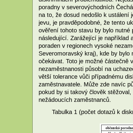
poradny v severovýchodních Čechách
na to, že dosud nedošlo k ustálení
jevu, je pravděpodobné, že tento uk
ověření tohoto stavu by bylo nutné
následující. Zarážející je napříkla
poraden v regionech vysoké nezamě
Severomoravský kraj), kde by bylo 
očekávat. Toto je možné částečně vy
nezaměstnanosti působí na uchazeč
větší tolerance vůči případnému di
zaměstnavatele. Může zde navíc pů
pokud by si takový člověk stěžoval, 
nežádoucích zaměstnanců.
Tabulka 1 (počet dotazů k dis