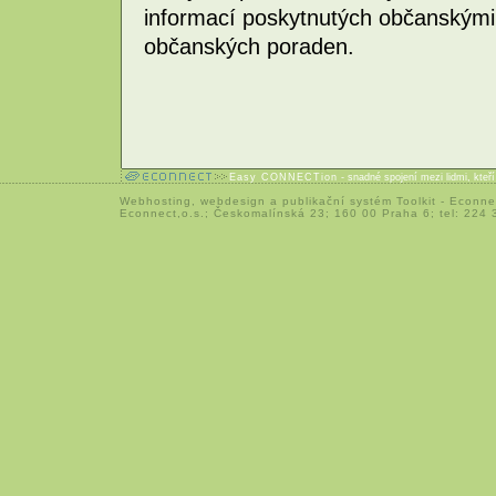
informací poskytnutých občanskými
občanských poraden.
Easy CONNECTion
- snadné spojení mezi lidmi, kteř
Webhosting
,
webdesign
a
publikační systém Toolkit
-
Econne
Econnect,o.s.; Českomalínská 23; 160 00 Praha 6; tel: 224