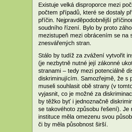
Existuje velká disproporce mezi počte
počtem případů, které se dostaly 
příčin. Nejpravděpodobnější příčino
soudního řízení. Bylo by proto záho
mezistupeň mezi obrácením se na 
znesvářených stran.
Stálo by tudíž za zvážení vytvořit in
(je nezbytně nutné její zákonné uk
stranami – tedy mezi potenciálně d
diskriminujícím. Samozřejmě, že s 
museli souhlasit obě strany (v tom
vyjasnit, co je možné za diskrimina
by těžko byť i jednoznačně diskrimin
se takovéhoto způsobu řešení). Je n
instituce měla omezenu svou působn
či by měla působnost širší.