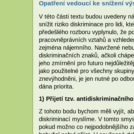
Opatření vedoucí ke snížení vý
V této části textu budou uvedeny ná
snížit riziko diskriminace pro lidi, kte
předešlého rozboru vyplynulo, že p
pracovněprávních vztahů a vzhlede
zejména nájemního. Navržené nebu
diskriminačních znaků, ačkoli cháp
jeho zmírnění pro futuro nejdůležit
jako použitelné pro všechny skupin
znevýhodněni, je jen nutné po odbor
dána priorita.
1) Přijetí tzv. antidiskriminačníh
Z tohoto bodu bychom měli vyjít, ab
diskriminací myslíme. V tomto smysl
pokud možno co nejpodobnějšího zák