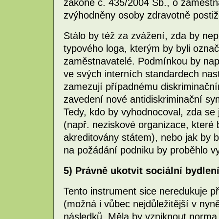
zákoně č. 435/2004 Sb., o zaměstnan
zvýhodněny osoby zdravotně postiž
Stálo by též za zvážení, zda by n
typového loga, kterým by byli označ
zaměstnavatelé. Podmínkou by např
ve svých interních standardech na
zamezují případnému diskriminační
zavedení nové antidiskriminační sy
Tedy, kdo by vyhodnocoval, zda se j
(např. neziskové organizace, které
akreditovány státem), nebo jak by b
na požádání podniku by proběhlo v
5) Právně ukotvit sociální bydlen
Tento instrument sice neredukuje pří
(možná i vůbec nejdůležitější v nyně
následků. Měla by vzniknout norma,