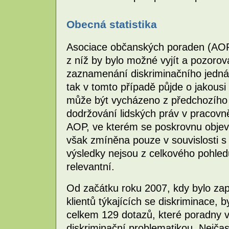
Obecná statistika
Asociace občanských poraden (AOP) 
z níž by bylo možné vyjít a pozorov
zaznamenání diskriminačního jednán
tak v tomto případě půjde o jakousi 
může být vycházeno z předchozího p
dodržování lidských práv v pracovn
AOP, ve kterém se poskrovnu objevi
však zmíněna pouze v souvislosti s 
výsledky nejsou z celkového pohledu
relevantní.
Od začátku roku 2007, kdy bylo za
klientů týkajících se diskriminace
celkem 129 dotazů, které poradny vy
diskriminační problematikou. Nejčas