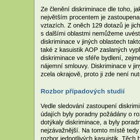
Ze členění diskriminace dle toho, ja
největším procentem je zastoupena
vztazích. Z oněch 129 dotazů je jich
s dalšími oblastmi nemůžeme uvést p
diskriminace v jiných oblastech tak
také z kasuistik AOP zaslaných vypl
diskriminace ve sféře bydlení, zejm
nájemní smlouvy. Diskriminace v j
zcela okrajově, proto ji zde není nu
Rozbor případových studií
Vedle sledování zastoupení diskrimi
údajích byly poradny požádány o ro
dotýkaly diskriminace, a byly porad
nejzávažnější. Na tomto místě tedy
rozbor jednotlivých kasuistik. Těc