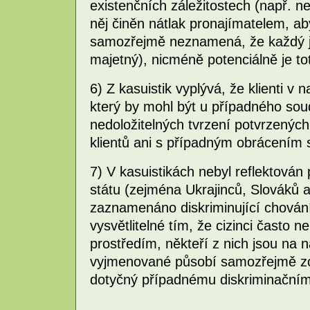
existenčních záležitostech (např. 
něj činěn nátlak pronajímatelem, ab
samozřejmě neznamená, že každý je
majetný), nicméně potenciálně je tot
6) Z kasuistik vyplývá, že klienti v
který by mohl být u případného sou
nedoložitelných tvrzení potvrzenýc
klientů ani s případným obrácením 
7) V kasuistikách nebyl reflektován
státu (zejména Ukrajinců, Slováků at
zaznamenáno diskriminující chování 
vysvětlitelné tím, že cizinci často n
prostředím, někteří z nich jsou na
vyjmenované působí samozřejmě zce
dotyčný případnému diskriminačním