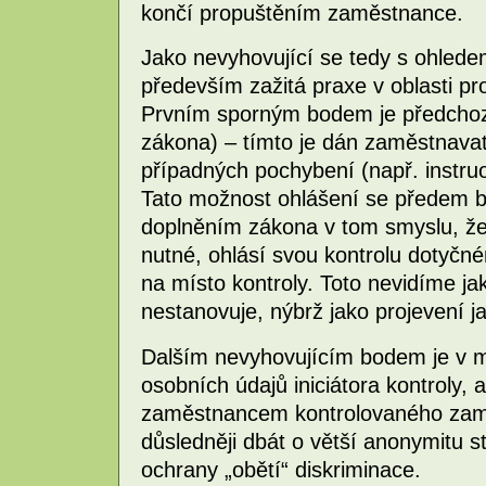
končí propuštěním zaměstnance.
Jako nevyhovující se tedy s ohled
především zažitá praxe v oblasti p
Prvním sporným bodem je předchozí
zákona) – tímto je dán zaměstnavat
případných pochybení (např. instr
Tato možnost ohlášení se předem b
doplněním zákona v tom smyslu, že 
nutné, ohlásí svou kontrolu dotyčn
na místo kontroly. Toto nevidíme j
nestanovuje, nýbrž jako projevení j
Dalším nevyhovujícím bodem je v 
osobních údajů iniciátora kontroly, 
zaměstnancem kontrolovaného zaměs
důsledněji dbát o větší anonymitu s
ochrany „obětí“ diskriminace.