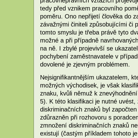
pracovněprávních vztazích projevuj
tedy před vznikem pracovního pomě
poměru. Ono nepřijetí člověka do 
závažnými činiteli způsobujícími či p
tomto smyslu je třeba právě tyto dv
možné a při případně navrhovanýc
na ně. I zbylé projevivší se ukazate
pochybení zaměstnavatele v případ
dovolené je zjevným problémem.
Nejsignifikantnějším ukazatelem, kte
možných východisek, je však klasifi
znaku, kvůli němuž k znevýhodnění 
5). K této klasifikaci je nutné uvés
diskriminačních znaků byl započten 
zdůrazněn při rozhovoru s poradcem
zmnožení diskriminačních znaků neb
existují (častým příkladem tohoto 