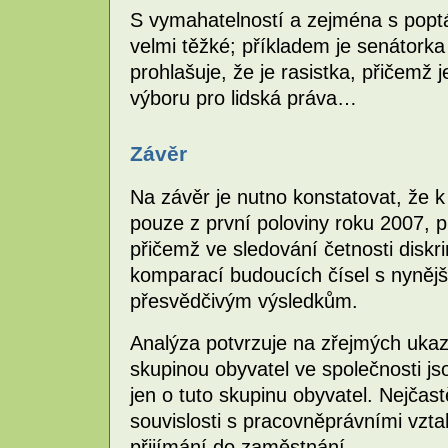
S vymahatelností a zejména s popt
velmi těžké; příkladem je senátork
prohlašuje, že je rasistka, přičemž
výboru pro lidská práva…
Závěr
Na závěr je nutno konstatovat, že k
pouze z první poloviny roku 2007, p
přičemž ve sledování četnosti disk
komparací budoucích čísel s nynějš
přesvědčivým výsledkům.
Analýza potvrzuje na zřejmých ukaz
skupinou obyvatel ve společnosti j
jen o tuto skupinu obyvatel. Nejčast
souvislosti s pracovněprávními vz
přijímání do zaměstnání.