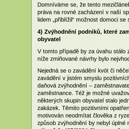
Domníváme se, že tento mezičlánek 
práva na rovné zacházení v naší sp
lidem „přiblížil“ možnost domoci se
4) Zvýhodnění podniků, které za
obyvatel
V tomto případě by za úvahu stálo z
níže zmiňované návrhy bylo nejvhodn
Nejedná se o zavádění kvót či něče
zavádění v jistém smyslu pozitivníc
daňová zvýhodnění – zaměstnavate
zaměstnance. Též je možné uvažov
některých skupin obyvatel stalo jedn
zakázek. Těmito pozitivními opatře
motivován neodmítat člověka z ryze
způsob zvýhodnění by nebyl úplné