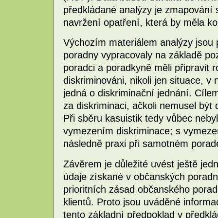
předkládané analýzy je zmapování s
navržení opatření, která by měla kor
Výchozím materiálem analýzy jsou 
poradny vypracovaly na základě poz
poradci a poradkyně měli připravit ro
diskriminováni, nikoli jen situace, 
jedná o diskriminační jednání. Cílem
za diskriminaci, ačkoli nemusel být 
Při sběru kasuistik tedy vůbec ne
vymezením diskriminace; s vymezen
následně praxi při samotném porade
Závěrem je důležité uvést ještě je
údaje získané v občanských porad
prioritních zásad občanského poraden
klientů. Proto jsou uváděné inform
tento základní předpoklad v předklá