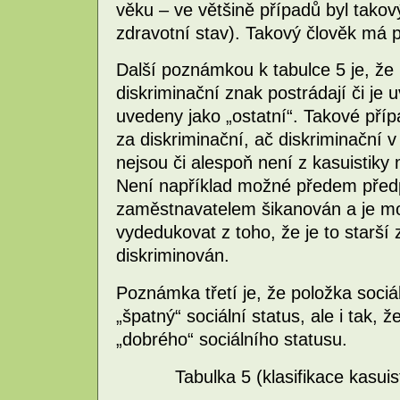
věku – ve většině případů byl takov
zdravotní stav). Takový člověk má p
Další poznámkou k tabulce 5 je, že 
diskriminační znak postrádají či j
uvedeny jako „ostatní“. Takové příp
za diskriminační, ač diskriminačn
nejsou či alespoň není z kasuistiky
Není například možné předem předpo
zaměstnavatelem šikanován a je mo
vydedukovat z toho, že je to starší
diskriminován.
Poznámka třetí je, že položka soci
„špatný“ sociální status, ale i tak,
„dobrého“ sociálního statusu.
Tabulka 5 (klasifikace kasuis