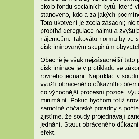
okolo fondu sociálních bytů, které 
stanoveno, kdo a za jakých podmíne
Toto ukotvení je zcela zásadní; nic 
probíhá deregulace nájmů a zvyšuje 
nájemcům. Takováto norma by ve s
diskriminovaným skupinám obyvatel
Obecně je však nejzásadnější tato
diskriminace je v protikladu se zá
rovného jednání. Například v soudní
využít obráceného důkazního břeme
do výhodnější procesní pozice. Využ
minimální. Pokud bychom totiž srovn
samotné občanské poradny s počte
zjistíme, že soudy projednávají zan
jednání. Statut obráceného důkaz
efekt.