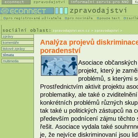
K
zpravodajstvi.ecn.cz
> zpravodajství >
zprávy
Analýza projevů diskriminac
komentáře
poradenství
tiskové zprávy
témata
multimedia
Asociace občanských 
projekt, který je za
problémů, s kterými s
Prostřednictvím aktivit projektu aso
problematiky, ale také o zviditelněn
konkrétních problémů různých skupin 
tak také u politických zástupců na ce
především podnícení zájmu těchto s
řešit. Asociace vydala také souhrn
je, že nejvíce diskriminovaní jsou li