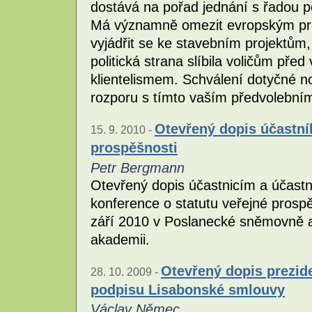
dostává na pořad jednání s řadou 
Má významně omezit evropským p
vyjádřit se ke stavebním projektům, 
politická strana slíbila voličům před
klientelismem. Schválení dotyčné n
rozporu s tímto vaším předvolebním
Otevřený dopis účastní
15. 9. 2010 -
prospěšnosti
Petr Bergmann
Otevřený dopis účastnicím a účast
konference o statutu veřejné prosp
září 2010 v Poslanecké sněmovně a
akademii.
Otevřený dopis prezide
28. 10. 2009 -
podpisu Lisabonské smlouvy
Václav Němec