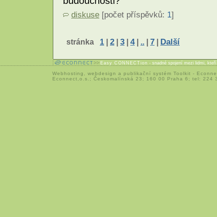
budoucnosti?
diskuse
[počet příspěvků:
1
]
stránka
1
|
2
|
3
|
4
|
..
|
7
|
Další
Easy CONNECTion
- snadné spojení mezi lidmi, kteř
Webhosting
,
webdesign
a
publikační systém Toolkit
-
Econne
Econnect,o.s.; Českomalínská 23; 160 00 Praha 6; tel: 224