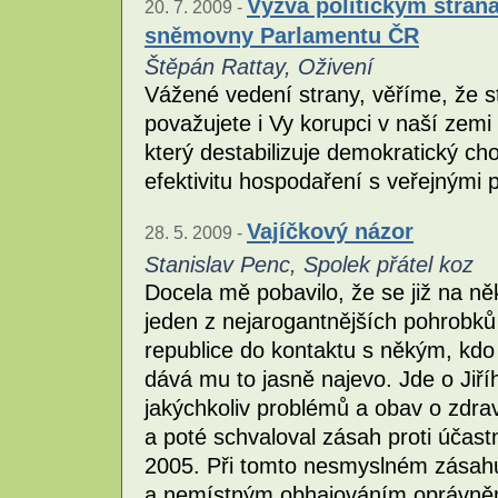
Výzva politickým stran
20. 7. 2009 -
sněmovny Parlamentu ČR
Štěpán Rattay, Oživení
Vážené vedení strany, věříme, že st
považujete i Vy korupci v naší zem
který destabilizuje demokratický c
efektivitu hospodaření s veřejnými 
Vajíčkový názor
28. 5. 2009 -
Stanislav Penc, Spolek přátel koz
Docela mě pobavilo, že se již na ně
jeden z nejarogantnějších pohrobků
republice do kontaktu s někým, kdo 
dává mu to jasně najevo. Jde o Jiř
jakýchkoliv problémů a obav o zdrav
a poté schvaloval zásah proti účas
2005. Při tomto nesmyslném zásahu
a nemístným obhajováním oprávněno