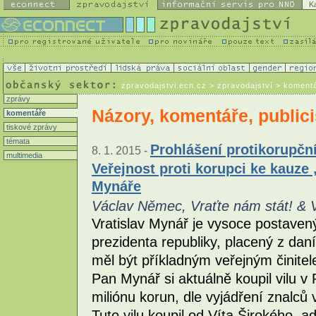
K
zpravodajstvi.ecn.cz
> zpravodajství > koment
zprávy
Názory, komentáře, publici
komentáře
tiskové zprávy
témata
Prohlášení protikorupční
8. 1. 2015 -
multimedia
Veřejnost proti korupci ke kauze 
Mynáře
Václav Němec, Vraťte nám stát! & Ve
Vratislav Mynář je vysoce postavený
prezidenta republiky, placený z dan
měl být příkladným veřejným činitel
Pan Mynář si aktuálně koupil vilu v
miliónu korun, dle vyjádření znalců 
Tuto vilu koupil od Víta Širokého, a