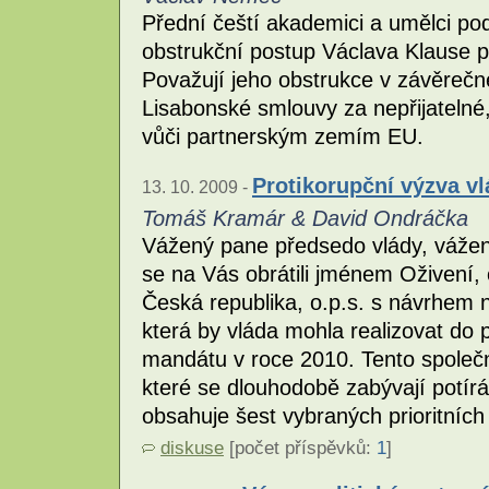
Přední čeští akademici a umělci pode
obstrukční postup Václava Klause př
Považují jeho obstrukce v závěrečné
Lisabonské smlouvy za nepřijatelné
vůči partnerským zemím EU.
Protikorupční výzva v
13. 10. 2009 -
Tomáš Kramár & David Ondráčka
Vážený pane předsedo vlády, vážen
se na Vás obrátili jménem Oživení, 
Česká republika, o.p.s. s návrhem n
která by vláda mohla realizovat d
mandátu v roce 2010. Tento společn
které se dlouhodobě zabývají potír
obsahuje šest vybraných prioritních 
diskuse
[počet příspěvků:
1
]