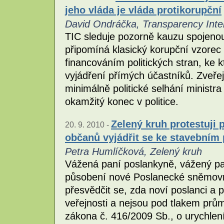
jeho vláda je vláda protikorupční
David Ondráčka, Transparency Inte
TIC sleduje pozorně kauzu spojeno
připomíná klasický korupční vzorec
financováním politických stran, ke 
vyjádření přímých účastníků. Zveřej
minimálně politické selhání ministr
okamžitý konec v politice.
Zelený kruh protestuji
20. 9. 2010 -
občanů vyjádřit se ke stavebním
Petra Humlíčková, Zelený kruh
Vážená paní poslankyně, vážený pan
působení nové Poslanecké sněmovn
přesvědčit se, zda noví poslanci a 
veřejnosti a nejsou pod tlakem prům
zákona č. 416/2009 Sb., o urychlení