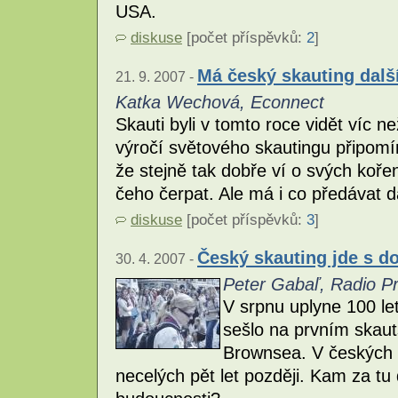
USA.
diskuse
[počet příspěvků:
2
]
Má český skauting dal
21. 9. 2007 -
Katka Wechová, Econnect
Skauti byli v tomto roce vidět víc n
výročí světového skautingu připomí
že stejně tak dobře ví o svých koře
čeho čerpat. Ale má i co předávat
diskuse
[počet příspěvků:
3
]
Český skauting jde s do
30. 4. 2007 -
Peter Gabaľ, Radio P
V srpnu uplyne 100 le
sešlo na prvním skau
Brownsea. V českých 
necelých pět let později. Kam za tu