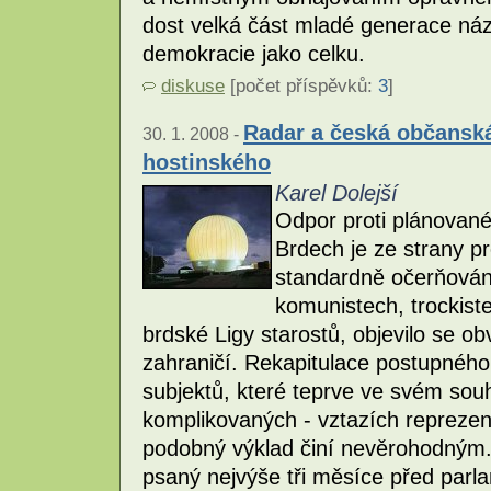
dost velká část mladé generace náz
demokracie jako celku.
diskuse
[počet příspěvků:
3
]
Radar a česká občanská
30. 1. 2008 -
hostinského
Karel Dolejší
Odpor proti plánovan
Brdech je ze strany p
standardně očerňován.
komunistech, trockiste
brdské Ligy starostů, objevilo se ob
zahraničí. Rekapitulace postupného
subjektů, které teprve ve svém sou
komplikovaných - vztazích reprezen
podobný výklad činí nevěrohodným. 
psaný nejvýše tři měsíce před par