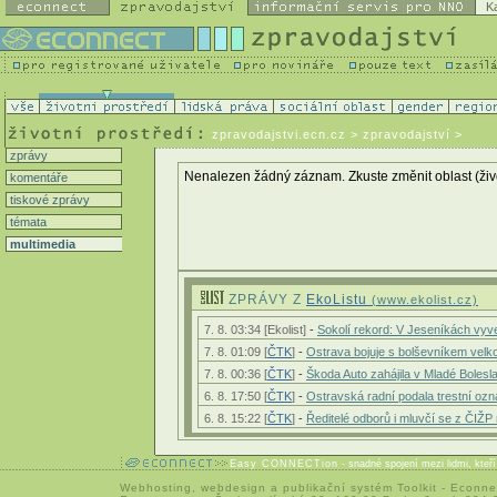
K
zpravodajstvi.ecn.cz
> zpravodajství >
zprávy
Nenalezen žádný záznam. Zkuste změnit oblast (životn
komentáře
tiskové zprávy
témata
multimedia
ZPRÁVY Z
EkoListu
(www.ekolist.cz)
7. 8. 03:34 [Ekolist]
-
Sokolí rekord: V Jeseníkách vyve
7. 8. 01:09 [
ČTK
]
-
Ostrava bojuje s bolševníkem vel
7. 8. 00:36 [
ČTK
]
-
Škoda Auto zahájila v Mladé Bolesl
6. 8. 17:50 [
ČTK
]
-
Ostravská radní podala trestní o
6. 8. 15:22 [
ČTK
]
-
Ředitelé odborů i mluvčí se z ČIŽP r
Easy CONNECTion
- snadné spojení mezi lidmi, kteř
Webhosting
,
webdesign
a
publikační systém Toolkit
-
Econne