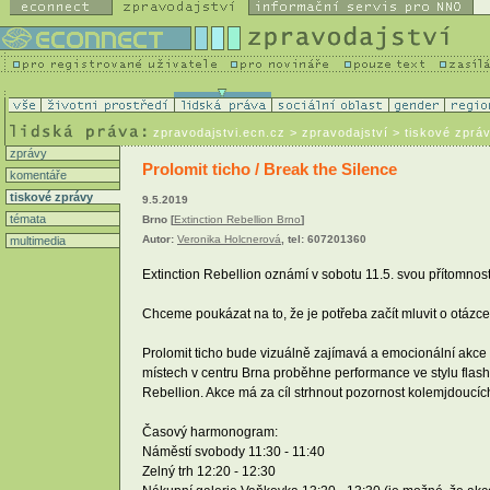
zpravodajstvi.ecn.cz
> zpravodajství > tiskové zprá
zprávy
Prolomit ticho / Break the Silence
komentáře
tiskové zprávy
9.5.2019
témata
Brno [
Extinction Rebellion Brno
]
Autor:
Veronika Holcnerová
, tel: 607201360
multimedia
Extinction Rebellion oznámí v sobotu 11.5. svou přítomnost 
Chceme poukázat na to, že je potřeba začít mluvit o otázce
Prolomit ticho bude vizuálně zajímavá a emocionální akc
místech v centru Brna proběhne performance ve stylu flash
Rebellion. Akce má za cíl strhnout pozornost kolemjdoucíc
Časový harmonogram:
Náměstí svobody 11:30 - 11:40
Zelný trh 12:20 - 12:30