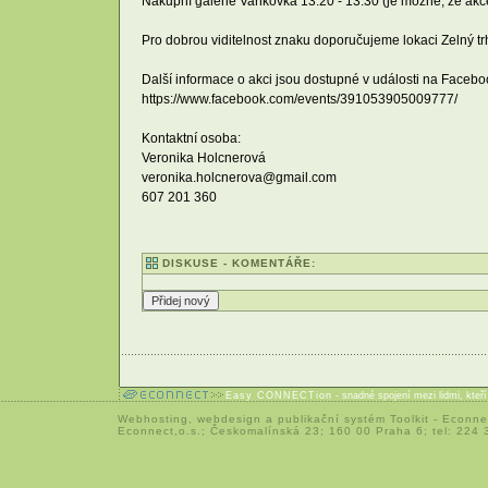
Nákupní galerie Vaňkovka 13:20 - 13:30 (je možné, že ak
Pro dobrou viditelnost znaku doporučujeme lokaci Zelný tr
Další informace o akci jsou dostupné v události na Facebo
https://www.facebook.com/events/391053905009777/
Kontaktní osoba:
Veronika Holcnerová
veronika.holcnerova@gmail.com
607 201 360
DISKUSE - KOMENTÁŘE:
Easy CONNECTion
- snadné spojení mezi lidmi, kteř
Webhosting
,
webdesign
a
publikační systém Toolkit
-
Econne
Econnect,o.s.; Českomalínská 23; 160 00 Praha 6; tel: 224