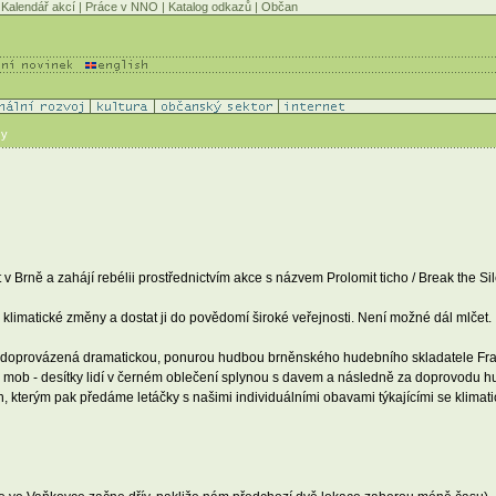
Kalendář akcí
|
Práce v NNO
|
Katalog odkazů
|
Občan
vy
v Brně a zahájí rebélii prostřednictvím akce s názvem Prolomit ticho / Break the Si
 klimatické změny a dostat ji do povědomí široké veřejnosti. Není možné dál mlčet.
e doprovázená dramatickou, ponurou hudbou brněnského hudebního skladatele Fra
 mob - desítky lidí v černém oblečení splynou s davem a následně za doprovodu hudb
h, kterým pak předáme letáčky s našimi individuálními obavami týkajícími se klimat