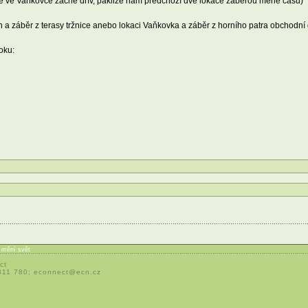
ce ve Vaňkovce začne dřív, pakliže nám předchozí dvě lokace zaberou méně času)
h a záběr z terasy tržnice anebo lokaci Vaňkovka a záběr z horního patra obchodní 
oku:
í mění svět
ct
 311 780;
econnect@ecn.cz