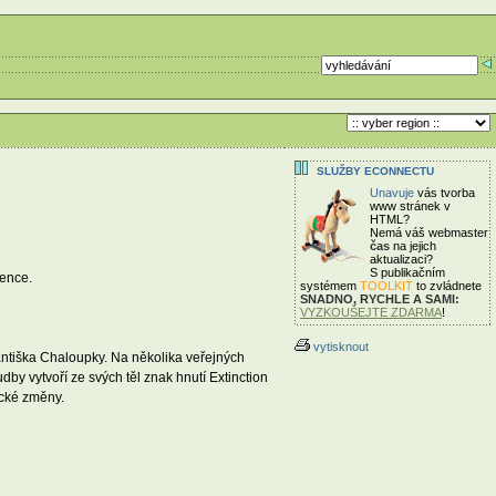
SLUŽBY ECONNECTU
Unavuje
vás tvorba
www stránek v
HTML?
Nemá váš webmaster
čas
na jejich
aktualizaci?
S publikačním
lence.
systémem
TOOLKIT
to zvládnete
SNADNO, RYCHLE A SAMI:
VYZKOUŠEJTE ZDARMA
!
vytisknout
ntiška Chaloupky. Na několika veřejných
y vytvoří ze svých těl znak hnutí Extinction
ické změny.