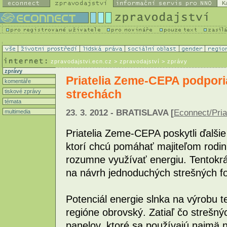
K
zpravodajstvi.ecn.cz
> zpravodajství > zprávy
zprávy
Priatelia Zeme-CEPA podporia
komentáře
strechách
tiskové zprávy
témata
23. 3. 2012 - BRATISLAVA [
Econnect/Pri
multimedia
Priatelia Zeme-CEPA poskytli ďalši
ktorí chcú pomáhať majiteľom rodi
rozumne využívať energiu. Tentokrá
na návrh jednoduchých strešných fo
Potenciál energie slnka na výrobu te
regióne obrovský. Zatiaľ čo strešnýc
panelov, ktoré sa používajú najmä n