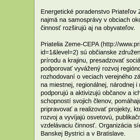
Energetické poradenstvo Priateľov
najmä na samosprávy v obciach oko
činnosť rozširujú aj na obyvateľov.
Priatelia Zeme-CEPA (http://www.pr
id=1&level=2) sú občianske združeni
prírodu a krajinu, presadzovať soci
podporovať vyvážený rozvoj región
rozhodovaní o veciach verejného z
na miestnej, regionálnej, národnej 
podporujú a aktivizujú občanov a ich
schopností svojich členov, pomáha
pripravovať a realizovať projekty, k
rozvoj a vyvíjajú osvetovú, publika
vzdelávaciu činnosť. Organizácia sí
Banskej Bystrici a v Bratislave.