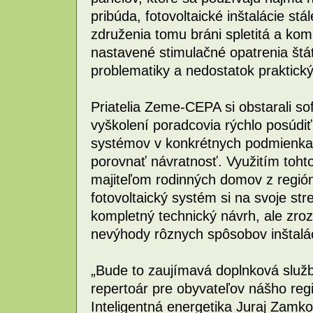
pribúda, fotovoltaické inštalácie stá
združenia tomu bráni spletitá a ko
nastavené stimulačné opatrenia štá
problematiky a nedostatok praktický
Priatelia Zeme-CEPA si obstarali s
vyškolení poradcovia rýchlo posúdiť
systémov v konkrétnych podmienkach
porovnať návratnosť. Využitím toh
majiteľom rodinných domov z región
fotovoltaický systém si na svoje stre
kompletný technický návrh, ale zro
nevýhody rôznych spôsobov inštalác
„Bude to zaujímavá doplnková služb
repertoár pre obyvateľov nášho reg
Inteligentná energetika Juraj Zamk