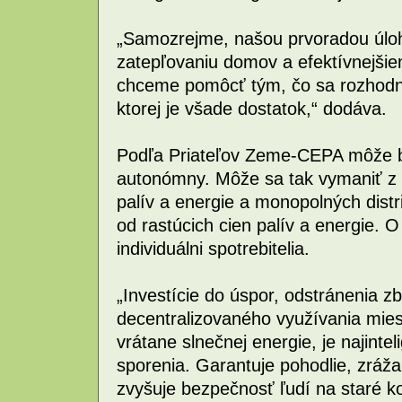
„Samozrejme, našou prvoradou úloh
zatepľovaniu domov a efektívnejšie
chceme pomôcť tým, čo sa rozhodn
ktorej je všade dostatok,“ dodáva.
Podľa Priateľov Zeme-CEPA môže by
autonómny. Môže sa tak vymaniť z 
palív a energie a monopolných distr
od rastúcich cien palív a energie. O 
individuálni spotrebitelia.
„Investície do úspor, odstránenia z
decentralizovaného využívania mies
vrátane slnečnej energie, je najint
sporenia. Garantuje pohodlie, zrá
zvyšuje bezpečnosť ľudí na staré k