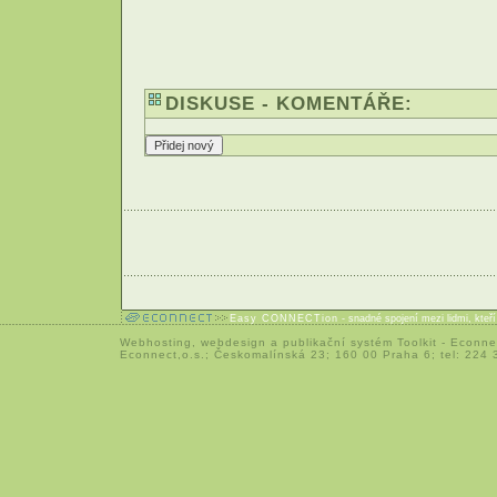
DISKUSE - KOMENTÁŘE:
Easy CONNECTion
- snadné spojení mezi lidmi, kteř
Webhosting
,
webdesign
a
publikační systém Toolkit
-
Econne
Econnect,o.s.; Českomalínská 23; 160 00 Praha 6; tel: 224