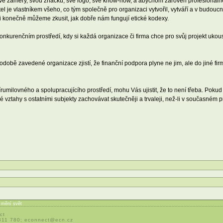
ové záměry, svou značku, své logo, své know-how, a abychom zároveň profesionálně
l je vlastníkem všeho, co tým společně pro organizaci vytvořil, vytváří a v budoucno
 konečně můžeme zkusit, jak dobře nám fungují etické kodexy.
konkurenčním prostředí, kdy si každá organizace či firma chce pro svůj projekt uko
odobě zavedené organizace zjistí, že finanční podpora plyne ne jim, ale do jiné fi
umilovného a spolupracujícího prostředí, mohu Vás ujistit, že to není třeba. Poku
é vztahy s ostatními subjekty zachovávat skutečněji a trvaleji, než-li v současném pr
í mění svět
ct
 311 780;
econnect@ecn.cz