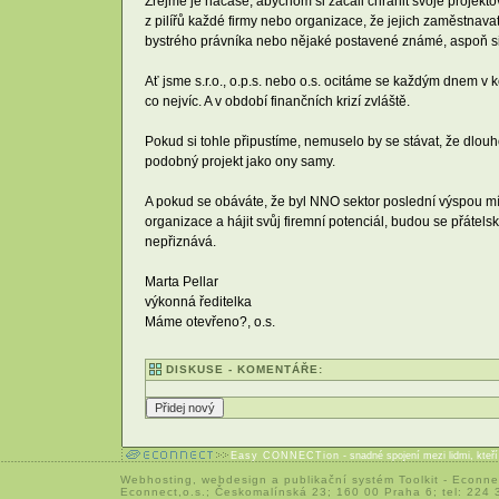
Zřejmě je načase, abychom si začali chránit svoje projekt
z pilířů každé firmy nebo organizace, že jejich zaměstnavate
bystrého právníka nebo nějaké postavené známé, aspoň si
Ať jsme s.r.o., o.p.s. nebo o.s. ocitáme se každým dnem v 
co nejvíc. A v období finančních krizí zvláště.
Pokud si tohle připustíme, nemuselo by se stávat, že dlouh
podobný projekt jako ony samy.
A pokud se obáváte, že byl NNO sektor poslední výspou mír
organizace a hájit svůj firemní potenciál, budou se přátelsk
nepřiznává.
Marta Pellar
výkonná ředitelka
Máme otevřeno?, o.s.
DISKUSE - KOMENTÁŘE:
Easy CONNECTion
- snadné spojení mezi lidmi, kteř
Webhosting
,
webdesign
a
publikační systém Toolkit
-
Econne
Econnect,o.s.; Českomalínská 23; 160 00 Praha 6; tel: 224