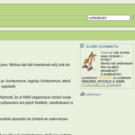
SLUŽBY ECONNECTU
Unavuje
vás tvorba
www stránek v
HTML?
Nemá váš webmaster
 jsou. Mohou tak dál investovat svůj zisk do
čas
na jejich
aktualizaci?
S publikačním
systémem
TOOLKIT
to zvládnete
je i konkurence, logicky. Konkurence, která
SNADNO, RYCHLE A SAMI:
VYZKOUŠEJTE ZDARMA
!
 vyprávět.
vytisknout
řejmostí, že si NNO organizace chrání svoje
řipraveni ani jejich ředitelé, zaměstnanci a
 morálně absurdní se chránit ve svém know-