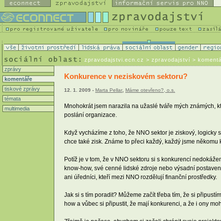
zpravodajstvi.ecn.cz
> zpravodajství > koment
zprávy
Konkurence v neziskovém sektoru?
komentáře
tiskové zprávy
12. 1. 2009 -
Marta Pellar
,
Máme otevřeno?, o.s.
témata
Mnohokrát jsem narazila na užaslé tváře mých známých, kteř
multimedia
poslání organizace.
Když vycházíme z toho, že NNO sektor je ziskový, logicky 
chce také zisk. Známe to přeci každý, každý jsme někomu k
Potíž je v tom, že v NNO sektoru si s konkurencí nedokáže
know-how, své cenné lidské zdroje nebo výsadní postavení
ani úředníci, kteří mezi NNO rozdělují finanční prostředky.
Jak si s tím poradit? Můžeme začít třeba tím, že si připu
how a vůbec si připustit, že mají konkurenci, a že i ony m