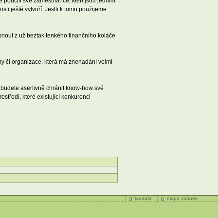
 poučili své zaměstnance, kteří jsou jedním
sti ještě vytvoří. Jestli k tomu použijeme
usnout z už beztak tenkého finančního koláče
rmy či organizace, která má znenadání velmi
d budete asertivně chránit know-how své
ostředí, které existující konkurenci
kontakt
mapa stránek