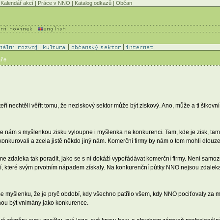
Kalendář akcí
|
Práce v NNO
|
Katalog odkazů
|
Občan
áře
í nechtěli věřit tomu, že neziskový sektor může být ziskový. Ano, může a ti šikovní
se nám s myšlenkou zisku vyloupne i myšlenka na konkurenci. Tam, kde je zisk, tam 
onkurovali a zcela jistě někdo jiný nám. Komerční firmy by nám o tom mohli dlouze
me zdaleka tak poradit, jako se s ní dokáží vypořádávat komerční firmy. Není samoz
, které svým prvotním nápadem získaly. Na konkurenční půtky NNO nejsou zdaleka p
stíme myšlenku, že je pryč období, kdy všechno patřilo všem, kdy NNO pociťovaly za
ohou být vnímány jako konkurence.