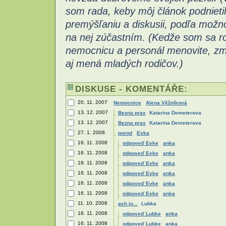
som rada, keby môj článok podnietil
premýšľaniu a diskusii, podľa možn
na nej zúčastním.
(Kedže som sa ro
nemocnicu a personál menovite, zm
aj mená mladých rodičov.)
DISKUSE - KOMENTÁŘE:
20. 11. 2007
Nemocnice
Alena Věžníková
13. 12. 2007
Bezna prax
Katarina Demeterova
13. 12. 2007
Bezna prax
Katarina Demeterova
27. 1. 2008
porod
Evka
16. 11. 2008
odpoveď Evke
anka
16. 11. 2008
odpoveď Evke
anka
16. 11. 2008
odpoveď Evke
anka
16. 11. 2008
odpoveď Evke
anka
16. 11. 2008
odpoveď Evke
anka
16. 11. 2008
odpoveď Evke
anka
11. 10. 2008
ach jo...
Lubka
16. 11. 2008
odpoveď Lubke
anka
16. 11. 2008
odpoveď Lubke
anka