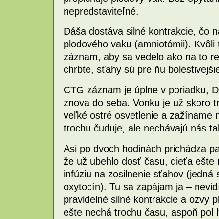
nepredstaviteľné.
Dáša dostáva silné kontrakcie, čo n
plodového vaku (amniotómii). Kvôl
záznam, aby sa vedelo ako na to re
chrbte, sťahy sú pre ňu bolestivejš
CTG záznam je úplne v poriadku, Dá
znova do seba. Vonku je už skoro 
veľké ostré osvetlenie a zažíname m
trochu čuduje, ale nechávajú nás ta
Asi po dvoch hodinách prichádza pan
že už ubehlo dosť času, dieťa ešte 
infúziu na zosilnenie sťahov (jedná
oxytocín). Tu sa zapájam ja – nev
pravidelné silné kontrakcie a ozvy 
ešte nechá trochu času, aspoň pol 