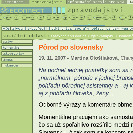
K
zpravodajstvi.ecn.cz
> zpravodajství > koment
zprávy
Pôrod po slovensky
komentáře
tiskové zprávy
19. 11. 2007 - Martina Ološtiaková,
Chan
témata
multimedia
Na podnet jednej priateľky som sa r
„normálnom“ pôrode v jednej bratis
pohľadu pôrodnej asistentky a - aj 
aj z pohľadu človeka, ženy...
Odborné výrazy a komentáre obme
Momentálne pracujem ako samostat
čo sa už spoľahlivo rozšírilo medz
Slovensku. A tak som sa koncom se