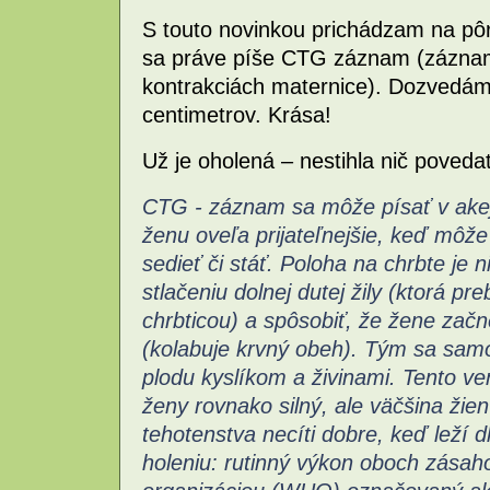
S touto novinkou prichádzam na pôr
sa práve píše CTG záznam (záznam 
kontrakciách maternice). Dozvedám
centimetrov. Krása!
Už je oholená – nestihla nič povedať
CTG - záznam sa môže písať v akej
ženu oveľa prijateľnejšie, keď môž
sedieť či stáť. Poloha na chrbte je n
stlačeniu dolnej dutej žily (ktorá p
chrbticou) a spôsobiť, že žene začn
(kolabuje krvný obeh). Tým sa sam
plodu kyslíkom a živinami.
Tento ve
ženy rovnako silný, ale väčšina žie
tehotenstva necíti dobre, keď leží d
holeniu: rutinný výkon oboch zásah