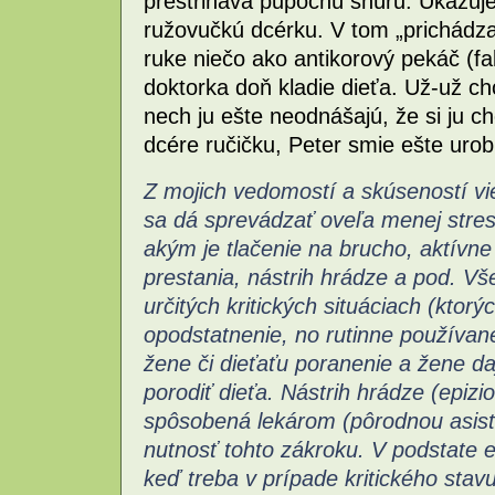
prestriháva pupočnú šnúru. Ukazuj
ružovučkú dcérku. V tom „prichádza
ruke niečo ako antikorový pekáč (fa
doktorka doň kladie dieťa. Už-už ch
nech ju ešte neodnášajú, že si ju ch
dcére ručičku, Peter smie ešte urobi
Z mojich vedomostí a skúseností vi
sa dá sprevádzať oveľa menej stre
akým je tlačenie na brucho, aktívne
prestania, nástrih hrádze a pod. V
určitých kritických situáciach (ktorý
opodstatnenie, no rutinne používa
žene či dieťaťu poranenie a žene da
porodiť dieťa.
Nástrih hrádze (epizi
spôsobená lekárom (pôrodnou asiste
nutnosť tohto zákroku. V podstate e
keď treba v prípade kritického stavu