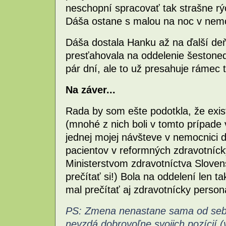
neschopní spracovať tak strašne rýc
Dáša ostane s malou na noc v nemo
Dáša dostala Hanku až na ďalší de
presťahovala na oddelenie šestonede
pár dní, ale to už presahuje rámec 
Na záver...
Rada by som ešte podotkla, že exis
(mnohé z nich boli v tomto prípade
jednej mojej návšteve v nemocnici 
pacientov v reformných zdravotníc
Ministerstvom zdravotníctva Sloven
prečítať si!) Bola na oddelení len t
mal prečítať aj zdravotnícky personá
PS: Zmena nenastane sama od seba
nevzdá dobrovoľne svojich pozícií 