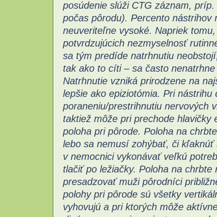
posúdenie slúži CTG záznam, príp. a
počas pôrodu).
Percento nástrihov 
neuveriteľne vysoké. Napriek tomu, 
potvrdzujúcich nezmyselnosť rutinn
sa tým predíde natrhnutiu neobstojí,
tak ako to cíti – sa často nenatrhn
Natrhnutie vzniká prirodzene na na
lepšie ako epiziotómia. Pri nástrih
poraneniu/prestrihnutiu nervových v
taktiež môže pri prechode hlavičky 
poloha pri pôrode. Poloha na chrbte
lebo sa nemusí zohýbať, či kľaknúť s
v nemocnici vykonávať veľkú potrebu
tlačiť po ležiačky. Poloha na chrbte 
presadzovať muži pôrodníci približ
polohy pri pôrode sú všetky vertikál
vyhovujú a pri ktorých môže aktívne