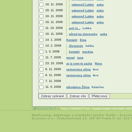
16. 11. 2008
odpoveď Lubke
anka
16. 11. 2008
odpoveď Lubke
anka
16. 11. 2008
odpoveď Lubke
anka
16. 11. 2008
odpoveď Lubke
anka
11. 10. 2008
ach jo...
Lubka
16. 11. 2008
pôrod po slovensky
anka
14. 1. 2008
Kontakt
Ema
14. 2. 2008
Zhrozenie
Julika
1. 3. 2008
kontakt
martina
11. 7. 2008
porod
jana
23. 10. 2008
aj ja som to zazila
Ross
6. 11. 2008
nemocnica zilina
fero
6. 11. 2008
nemocnica zilina
fero
7. 11. 2008
11. 5. 2009
pôrodnica Žilina
Katarína
Easy CONNECTion
- snadné spojení mezi lidmi, kteř
Webhosting
,
webdesign
a
publikační systém Toolkit
-
Econne
Econnect,o.s.; Českomalínská 23; 160 00 Praha 6; tel: 224