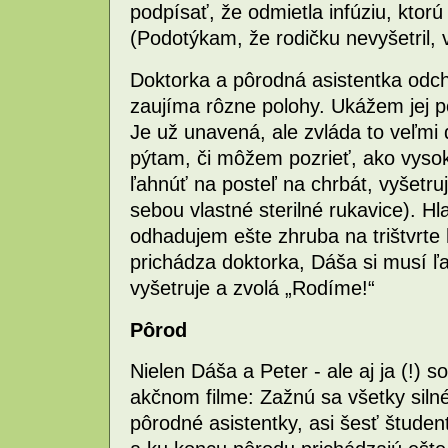
podpísať, že odmietla infúziu, ktor
(Podotýkam, že rodičku nevyšetril, v
Doktorka a pôrodná asistentka odc
zaujíma rôzne polohy. Ukážem jej po
Je už unavená, ale zvláda to veľmi d
pýtam, či môžem pozrieť, ako vysok
ľahnúť na posteľ na chrbát, vyšetr
sebou vlastné sterilné rukavice). Hl
odhadujem ešte zhruba na trištvrte 
prichádza doktorka, Dáša si musí ľ
vyšetruje a zvolá „Rodíme!“
Pôrod
Nielen Dáša a Peter - ale aj ja (!) 
akčnom filme: Zažnú sa všetky silné
pôrodné asistentky, asi šesť štude