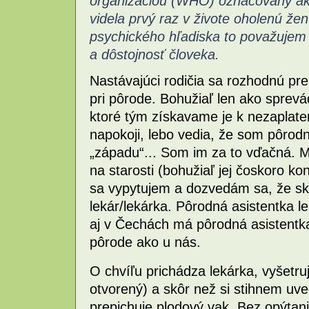
organizáciou (WHO) označovaný ako
videla prvý raz v živote oholenú že
psychického hľadiska to považujem 
a dôstojnosť človeka.
Nastávajúci rodičia sa rozhodnú pr
pri pôrode. Bohužiaľ len ako sprev
ktoré tým získavame je k nezaplaten
napokoji, lebo vedia, že som pôrod
„západu“... Som im za to vďačná. M
na starosti (bohužiaľ jej čoskoro kon
sa vypytujem a dozvedám sa, že sk
lekár/lekárka. Pôrodná asistentka l
aj v Čechách má pôrodná asistentka
pôrode ako u nás.
O chvíľu prichádza lekárka, vyšetru
otvorený) a skôr než si stihnem uve
prepichuje plodový vak. Bez opýtan