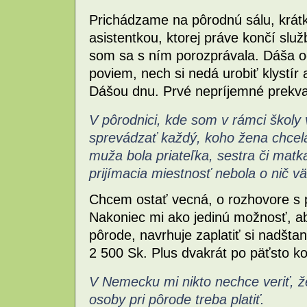
Prichádzame na pôrodnú sálu, krát
asistentkou, ktorej práve končí slu
som sa s ním porozprávala. Dáša od
poviem, nech si nedá urobiť klystír 
Dášou dnu. Prvé nepríjemné prekva
V pôrodnici, kde som v rámci škol
sprevádzať každý, koho žena chcel
muža bola priateľka, sestra či matka
prijímacia miestnosť nebola o nič väč
Chcem ostať vecná, o rozhovore s
Nakoniec mi ako jedinú možnosť, aby
pôrode, navrhuje zaplatiť si nadšta
2 500 Sk. Plus dvakrát po päťsto k
V Nemecku mi nikto nechce veriť, že 
osoby pri pôrode treba platiť.