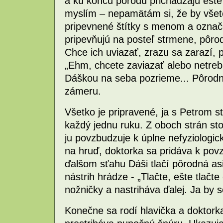
a ku koncu pôrodu prichádzajú ešte 
myslím – nepamätám si, že by všet
pripevnené štítky s menom a ozna
pripevňujú na posteľ strmene, pôro
Chce ich uviazať, zrazu sa zarazí,
„Ehm, chcete zaviazať alebo netre
Dáškou na seba pozrieme... Pôrodn
zámeru.
Všetko je pripravené, ja s Petrom s
každý jednu ruku. Z oboch strán sto
ju povzbudzuje k úplne nefyziologick
na hruď, doktorka sa pridáva k povz
ďalšom sťahu Dáši tlačí pôrodná as
nástrih hrádze - „Tlačte, ešte tlačte
nožničky a nastriháva ďalej. Ja by 
Konečne sa rodí hlavička a doktork