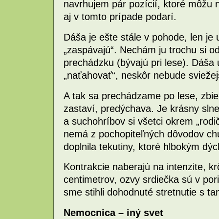
navrhujem pár pozícií, ktoré môžu 
aj v tomto prípade podarí.
Dáša je ešte stále v pohode, len je 
„zaspávajú“. Nechám ju trochu si 
prechádzku (bývajú pri lese). Dáša
„naťahovať“, neskôr nebude sviežejš
A tak sa prechádzame po lese, zbi
zastaví, predýchava. Je krásny sln
a suchohríbov si všetci okrem „rod
nemá z pochopiteľných dôvodov chuť 
doplnila tekutiny, ktoré hlbokým dý
Kontrakcie naberajú na intenzite, k
centimetrov, ozvy srdiečka sú v po
sme stihli dohodnuté stretnutie s t
Nemocnica – iný svet