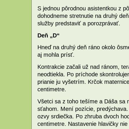
S jednou pôrodnou asistentkou z pô
dohodneme stretnutie na druhý deň.
služby predstaviť a porozprávať.
Deň „D“
Hneď na druhý deň ráno okolo ôsme
aj mohla prísť.
Kontrakcie začali už nad ránom, ter
neodtiekla. Po príchode skontroluj
prianie ju vyšetrím. Krčok maternic
centimetre.
Všetci sa z toho tešíme a Dáša sa 
sťahom. Mení pozície, predýchava.
ozvy srdiečka. Po zhruba dvoch hod
centimetre. Nastavenie hlavičky nie