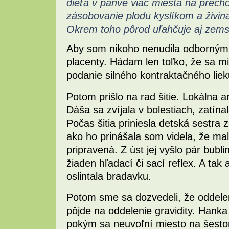
dieťa v panve viac miesta na prech
zásobovanie plodu kyslíkom a živinam
Okrem toho pôrod uľahčuje aj zemsk
Aby som nikoho nenudila odbornými
placenty. Hádam len toľko, že sa mi
podanie silného kontraktačného liek
Potom prišlo na rad šitie. Lokálna 
Dáša sa zvíjala v bolestiach, zatína
Počas šitia priniesla detská sestra 
ako ho prinášala som videla, že mal
pripravená. Z úst jej vyšlo pár bubl
žiaden hľadací či sací reflex. A tak
oslintala bradavku.
Potom sme sa dozvedeli, že oddelen
pôjde na oddelenie gravidity. Hanka
pokým sa neuvoľní miesto na šesto