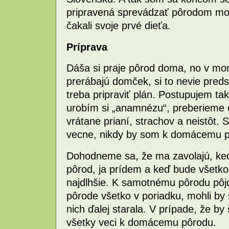
pripravená sprevádzať pôrodom moj
čakali svoje prvé dieťa.
Príprava
Dáša si praje pôrod doma, no v mom
prerábajú domček, si to nevie predst
treba pripraviť plán. Postupujem ta
urobím si „anamnézu“, preberieme 
vrátane prianí, strachov a neistôt.
vecne, nikdy by som k domácemu p
Dohodneme sa, že ma zavolajú, keď
pôrod, ja prídem a keď bude všetk
najdlhšie. K samotnému pôrodu pô
pôrode všetko v poriadku, mohli b
nich ďalej starala. V prípade, že by 
všetky veci k domácemu pôrodu.