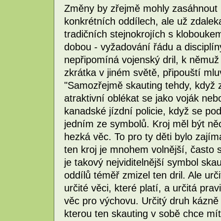
Změny by zřejmě mohly zasáhnout i
konkrétních oddílech, ale už zdalek
tradičních stejnokrojích s kloboukem
dobou - vyžadování řádu a disciplín
nepřipomíná vojenský dril, k němuž 
zkrátka v jiném světě, připouští m
"Samozřejmě skauting tehdy, když za
atraktivní oblékat se jako voják ne
kanadské jízdní policie, když se po
jedním ze symbolů. Kroj měl být něco
hezká věc. To pro ty děti bylo zaj
ten kroj je mnohem volnější, často s
je takový nejviditelnější symbol ska
oddílů téměř zmizel ten dril. Ale urč
určité věci, které platí, a určitá prav
věc pro výchovu. Určitý druh kázně
kterou ten skauting v sobě chce mít