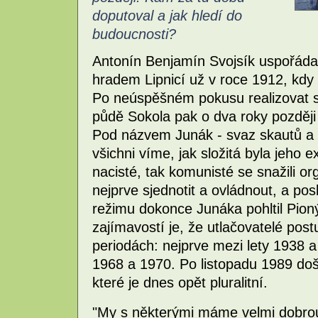
doputoval a jak hledí do
budoucnosti?
Antonín Benjamín Svojsík uspořádal
hradem Lipnicí už v roce 1912, kdy 
Po neúspěšném pokusu realizovat 
půdě Sokola pak o dva roky později 
Pod názvem Junák - svaz skautů a 
všichni víme, jak složitá byla jeho 
nacisté, tak komunisté se snažili or
nejprve sjednotit a ovládnout, a po
režimu dokonce Junáka pohltil Pion
zajímavostí je, že utlačovatelé pos
periodách: nejprve mezi lety 1938 
1968 a 1970. Po listopadu 1989 doš
které je dnes opět pluralitní.
"My s některými máme velmi dobrou