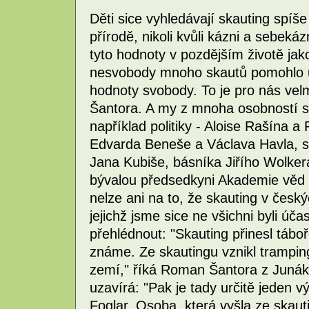
Děti sice vyhledávají skauting spíš
přírodě, nikoli kvůli kázni a sebeká
tyto hodnoty v pozdějším životě jak
nesvobody mnoho skautů pomohlo u
hodnoty svobody. To je pro nás vel
Šantora. A my z mnoha osobností 
například politiky - Aloise Rašína a
Edvarda Beneše a Václava Havla, sp
Jana Kubiše, básníka Jiřího Wolke
bývalou předsedkyni Akademie věd 
nelze ani na to, že skauting v česk
jejichž jsme sice ne všichni byli účas
přehlédnout: "Skauting přinesl táboř
známe. Ze skautingu vznikl trampi
zemí," říká Roman Šantora z Junák
uzavírá: "Pak je tady určitě jeden 
Foglar. Osoba, která vyšla ze skaut