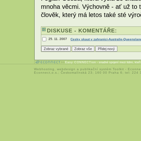
mnoha věcmi. Výchovně - ať už to tř
člověk, který má letos také sté výro
DISKUSE - KOMENTÁŘE:
25. 11. 2007
Cesky skaut v zahranici-Australie-Queenslan
Easy CONNECTion
- snadné spojení mezi lidmi, kteř
Webhosting
,
webdesign
a
publikační systém Toolkit
-
Econne
Econnect,o.s.; Českomalínská 23; 160 00 Praha 6; tel: 224