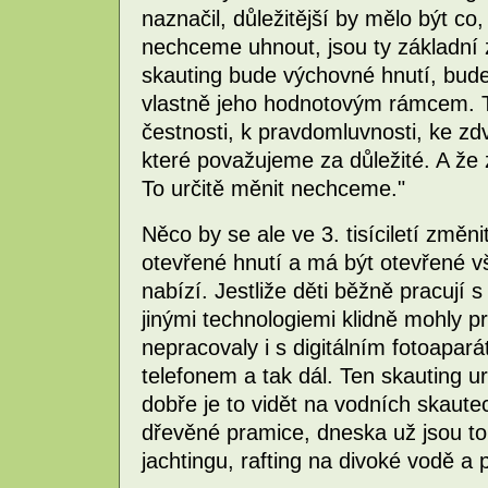
naznačil, důležitější by mělo být co
nechceme uhnout, jsou ty základní
skauting bude výchovné hnutí, bude 
vlastně jeho hodnotovým rámcem. 
čestnosti, k pravdomluvnosti, ke zdv
které považujeme za důležité. A že
To určitě měnit nechceme."
Něco by se ale ve 3. tisíciletí změn
otevřené hnutí a má být otevřené v
nabízí. Jestliže děti běžně pracují 
jinými technologiemi klidně mohly p
nepracovaly i s digitálním fotoapa
telefonem a tak dál. Ten skauting u
dobře je to vidět na vodních skaut
dřevěné pramice, dneska už jsou to
jachtingu, rafting na divoké vodě a