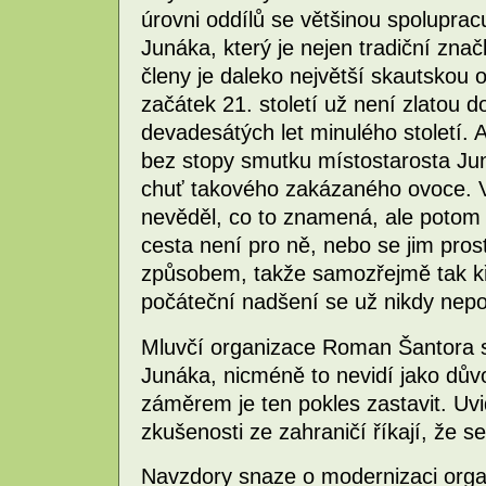
úrovni oddílů se většinou spoluprac
Junáka, který je nejen tradiční znač
členy je daleko největší skautskou 
začátek 21. století už není zlatou 
devadesátých let minulého století. A
bez stopy smutku místostarosta Jun
chuť takového zakázaného ovoce. Vš
nevěděl, co to znamená, ale potom s
cesta není pro ně, nebo se jim pros
způsobem, takže samozřejmě tak kři
počáteční nadšení se už nikdy nepo
Mluvčí organizace Roman Šantora si
Junáka, nicméně to nevidí jako dů
záměrem je ten pokles zastavit. Uvid
zkušenosti ze zahraničí říkají, že s
Navzdory snaze o modernizaci organ