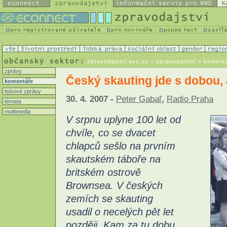
K
zpravodajstvi.ecn.cz
> zpravodajství > koment
zprávy
Český skauting jde s dobou, 
komentáře
tiskové zprávy
30. 4. 2007 -
Peter Gabaľ
,
Radio Praha
témata
multimedia
V srpnu uplyne 100 let od
chvíle, co se dvacet
chlapců sešlo na prvním
skautském táboře na
britském ostrově
Brownsea. V českých
zemích se skauting
usadil o necelých pět let
později. Kam za tu dobu