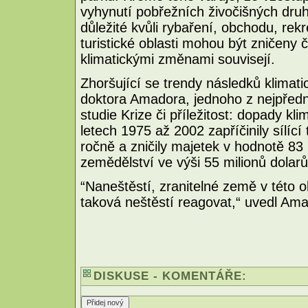
vyhynutí pobřežních živočišných dru
důležité kvůli rybaření, obchodu, re
turistické oblasti mohou být zničeny 
klimatickými změnami souvisejí.
Zhoršující se trendy následků klimat
doktora Amadora, jednoho z nejpředně
studie Krize či příležitost: dopady kl
letech 1975 až 2002 zapříčinily sílíc
ročně a zničily majetek v hodnotě 83 
zemědělství ve výši 55 milionů dolarů
“Naneštěstí, zranitelné země v této o
taková neštěstí reagovat,“ uvedl Am
DISKUSE - KOMENTÁŘE: