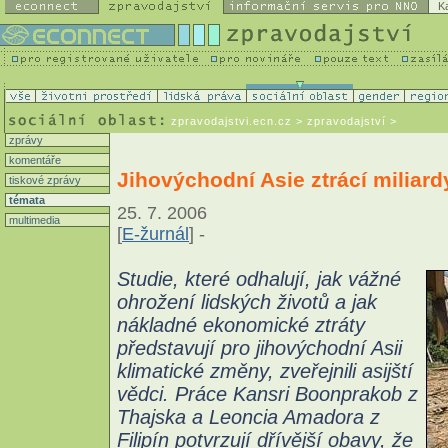
K
zpravodajstvi.ecn.cz
> zpravodajství >
zprávy
komentáře
Jihovýchodní Asie ztrácí miliar
tiskové zprávy
témata
25. 7. 2006
multimedia
[
E-žurnál
] -
Studie, které odhalují, jak vážné
ohrožení lidských životů a jak
nákladné ekonomické ztráty
představují pro jihovýchodní Asii
klimatické změny, zveřejnili asijští
vědci. Práce Kansri Boonprakob z
Thajska a Leoncia Amadora z
Filipín potvrzují dřívější obavy, že