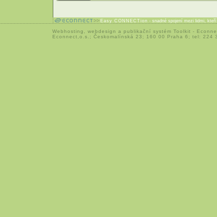
Easy CONNECTion
- snadné spojení mezi lidmi, kteř
Webhosting
,
webdesign
a
publikační systém Toolkit
-
Econne
Econnect,o.s.; Českomalínská 23; 160 00 Praha 6; tel: 224