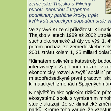
země jako Thajsko a Filipíny
budou, nebudou-li urgentně
podniknuty patřičné kroky, trpět
kvůli katastrofickým dopadům stále víc
Ve zprávě Krize či příležitost: Klima
Thajsko v letech 1989 až 2002 utrpě
sucha ekonomické ztráty ve výši 1, 45
přitom pochází ze zemědělského sekto
2001 ztrátu kolem 1, 25 miliard dolar
“Klimatem ovlivněné katastrofy budo
intenzivnější. Zapříčiní omezení v z
ekonomický rozvoj a zvýší sociální pr
místopředsedkyně první pracovní sku
klimatických změnách Spojených nár
K největším ekologickým rizikům přit
ekosystémů spolu s vymizením mnoh
studie ukazují, že se klimatické změn
parků. Kromě toho varuje, že vzestu