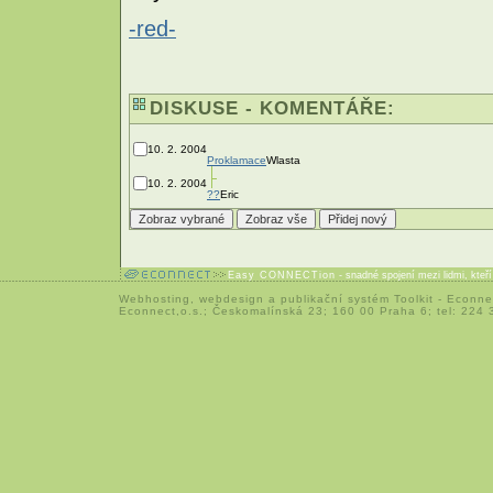
-red-
DISKUSE - KOMENTÁŘE:
10. 2. 2004
Proklamace
Wlasta
10. 2. 2004
??
Eric
Easy CONNECTion
- snadné spojení mezi lidmi, kteř
Webhosting
,
webdesign
a
publikační systém Toolkit
-
Econne
Econnect,o.s.; Českomalínská 23; 160 00 Praha 6; tel: 224