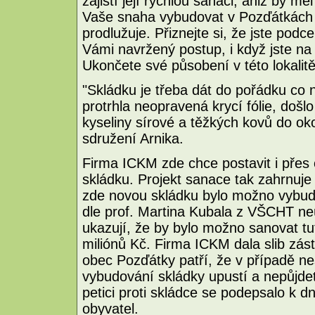
zajistí její rychlou sanaci, aniž by m
Vaše snaha vybudovat v Pozďátkách 
prodlužuje. Přiznejte si, že jste podc
Vámi navržený postup, i když jste na
Ukončete své působení v této lokalitě
"Skládku je třeba dát do pořádku co 
protrhla neopravená krycí fólie, doš
kyseliny sírové a těžkých kovů do oko
sdružení Arnika.
Firma ICKM zde chce postavit i přes
skládku. Projekt sanace tak zahrnuj
zde novou skládku bylo možno vybud
dle prof. Martina Kubala z VŠCHT 
ukazují, že by bylo možno sanovat tut
miliónů Kč. Firma ICKM dala slib zás
obec Pozďátky patří, že v případě n
vybudování skládky upustí a nepůjde
petici proti skládce se podepsalo k d
obyvatel.