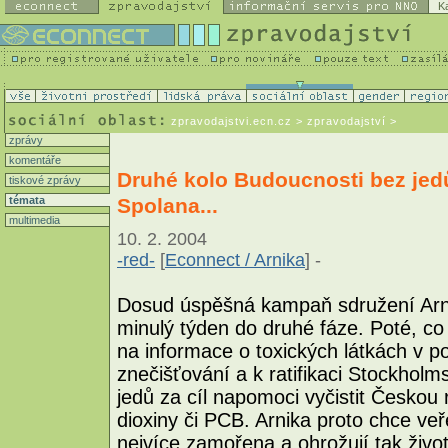
K
zpravodajstvi.ecn.cz
> zpravodajství >
zprávy
komentáře
Druhé kolo Budoucnosti bez jed
tiskové zprávy
Spolana...
témata
multimedia
10. 2. 2004
-red-
[
Econnect / Arnika
] -
Dosud úspěšná kampaň sdružení Arni
minulý týden do druhé fáze. Poté, c
na informace o toxických látkách v p
znečišťování a k ratifikaci Stockhol
jedů za cíl napomoci vyčistit Českou 
dioxiny či PCB. Arnika proto chce veř
nejvíce zamořena a ohrožují tak život