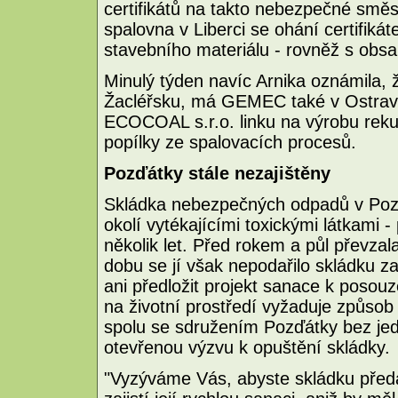
certifikátů na takto nebezpečné směsi.
spalovna v Liberci se ohání certifiká
stavebního materiálu - rovněž s obsah
Minulý týden navíc Arnika oznámila,
Žacléřsku, má GEMEC také v Ostravě
ECOCOAL s.r.o. linku na výrobu rekul
popílky ze spalovacích procesů.
Pozďátky stále nezajištěny
Skládka nebezpečných odpadů v Poz
okolí vytékajícími toxickými látkami -
několik let. Před rokem a půl převzal
dobu se jí však nepodařilo skládku z
ani předložit projekt sanace k posou
na životní prostředí vyžaduje způso
spolu se sdružením Pozďátky bez jed
otevřenou výzvu k opuštění skládky.
"Vyzýváme Vás, abyste skládku předal