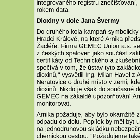
integrovaného registru znečišťování, 
rokem data.
Dioxiny v dole Jana Švermy
Do druhého kola kampaň symbolicky v
Hradci Králové, na které Arnika před
Žacléře. Firma GEMEC Union a.s. se
z českých spaloven jako součást zak
certifikáty od Technického a zkušebn
spočívá v tom, že ústav tyto zakládk
dioxinů," vysvětlil Ing. Milan Havel z
Neratovice o druhé místo v zemi, kde
dioxinů. Nikdo je však do současné 
GEMEC na zákaldě upozorňování Arni
monitorovat.
Arnika požaduje, aby bylo okamžitě z
odpadu do dolu. Popílek by měl být 
na jednodruhovou skládku nebezpečn
chemickou cestou. "Požadujeme také