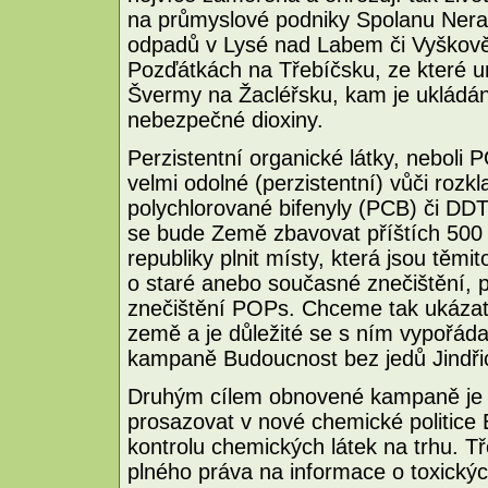
na průmyslové podniky Spolanu Nera
odpadů v Lysé nad Labem či Vyškov
Pozďátkách na Třebíčsku, ze které uni
Švermy na Žacléřsku, kam je ukládán
nebezpečné dioxiny.
Perzistentní organické látky, neboli P
velmi odolné (perzistentní) vůči rozkl
polychlorované bifenyly (PCB) či DDT
se bude Země zbavovat příštích 500
republiky plnit místy, která jsou těm
o staré anebo současné znečištění, 
znečištění POPs. Chceme tak ukázat, 
země a je důležité se s ním vypořádat
kampaně Budoucnost bez jedů Jindřic
Druhým cílem obnovené kampaně je s
prosazovat v nové chemické politic
kontrolu chemických látek na trhu. T
plného práva na informace o toxickýc