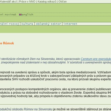
Kalendář akcí
|
Práce v NNO
|
Katalog odkazů
|
Občan
cie Rómok
j sterilizácie rómskych žien na Slovensku, ktorú vypracovalo
Centrum pre reproduk
a znepokojenie nad zisteniami v nej obsiahnutými. V súvislosti s uverejnením správ
verejnosti na uvedenú správu a spôsob, akým bola správa medializovaná. Vzhľadom 
ovaných prípadov za kľúčový krok v zabezpečovaní základných práv a právom gara
itelia SHV rozhodli uskutočniť pracovnú cestu, na ktorú prizvali skupinu expert
 procesných postupov kompetentných orgánov, ako aj preverenie zistení publikov
rodukciu a práva na slobodné rozhodovanie o vlastnom živote. Expertná skupina
ich výpovednej hodnoty tak, aby prispela k objektívnemu zisteniu skutkového stavu
 reprodukčnú slobodu Rómov na Slovensku
je možné ve slovenštině stáhnout ze strán