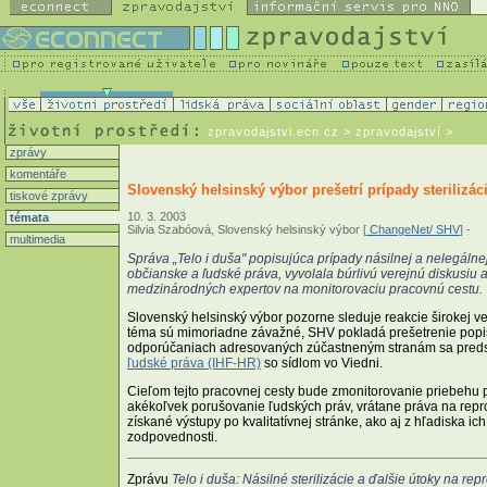
zpravodajstvi.ecn.cz
> zpravodajství >
zprávy
komentáře
Slovenský helsinský výbor prešetrí prípady sterilizá
tiskové zprávy
10. 3. 2003
témata
Silvia Szabóová, Slovenský helsinský výbor [
ChangeNet/ SHV
] -
multimedia
Správa „Telo i duša" popisujúca prípady násilnej a nelegálne
občianske a ľudské práva, vyvolala búrlivú verejnú diskusiu 
medzinárodných expertov na monitorovaciu pracovnú cestu.
Slovenský helsinský výbor pozorne sleduje reakcie širokej 
téma sú mimoriadne závažné, SHV pokladá prešetrenie popis
odporúčaniach adresovaných zúčastneným stranám sa predstav
ľudské práva (IHF-HR)
so sídlom vo Viedni.
Cieľom tejto pracovnej cesty bude zmonitorovanie priebehu
akékoľvek porušovanie ľudských práv, vrátane práva na rep
získané výstupy po kvalitatívnej stránke, ako aj z hľadiska 
zodpovednosti.
Zprávu
Telo i duša: Násilné sterilizácie a ďalšie útoky na