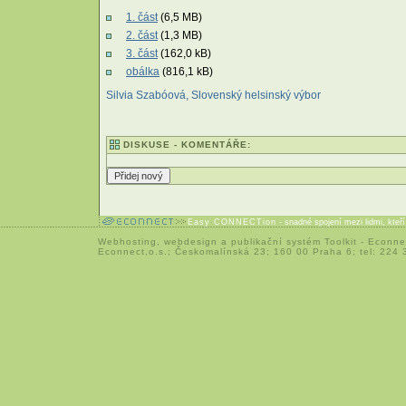
1. část
(6,5 MB)
2. část
(1,3 MB)
3. část
(162,0 kB)
obálka
(816,1 kB)
Silvia Szabóová, Slovenský helsinský výbor
DISKUSE - KOMENTÁŘE:
Easy CONNECTion
- snadné spojení mezi lidmi, kteř
Webhosting
,
webdesign
a
publikační systém Toolkit
-
Econne
Econnect,o.s.; Českomalínská 23; 160 00 Praha 6; tel: 224