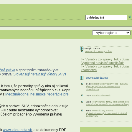
Související odkazy
O sterilizácii rómskych žien
Výňatky zo správy Telo i duša:
Vynútené a násilné sterilizácie
Výňatky zo správy Telo i duša:
čné práva
v spolupráci Poradňou pre
Svedectvá
y prizval
Slovenský helsinský výbor (SHV)
SOUVISEJÍCÍ ČLÁNKY
Reakcia tvorcov správy Telo i duša na
4.4.03
k tomu, že poznatky správy ako aj celková
výsledky vyšetrovania Ministerstva
zdravotníctva
ntovaných hodnôt ľudí žijúcich v SR. Popri
ov z
Medzinárodnej helsinskej federácie pre
Násilí na těle i duši
14.3.03
Po zveřejnění zprávy Tělo a duše jsou
10.2.03
zastrašováni aktivisté i diskriminované ženy
aných v správe. SHV jednoznačne odsudzuje
 IHF-HR bude nestranne vyhodnocovať
Romské ženy jsou ve
29.1.03
východoslovenských nemocnicích násilně
 za účelom prípadného vyvodenia právnej
sterilizovány
ek
www.tolerancia.sk
jako dokumenty PDF: